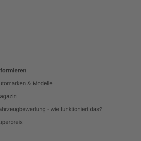
Baic
ac
Cenntro
te
Cupra
omobiles
Dacia
i
Fiat
s
Honda
JAC
nformieren
Lamborghini
Ligier
utomarken & Modelle
Mahindra
agazin
a
McLaren
ahrzeugbewertung - wie funktioniert das?
n
NSU
uth
Polestar
uperpreis
Saab
Tesla