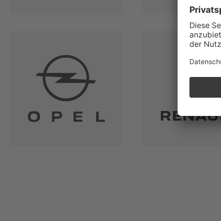
Abarth
Aixam