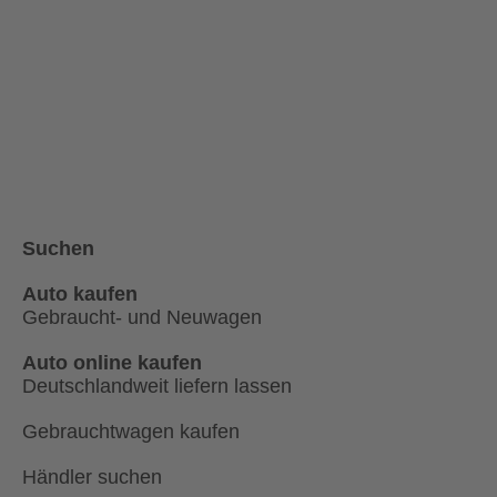
Aston Martin
Austin
Bentley
Borgward
Chevrolet
Chrysler
DAF
DFM
Daihatsu
De Tomaso
GAC Gonow
GMC
Hummer
INEOS
Suchen
Jaguar
Jeep
Lancia
Land Rover
Auto kaufen
Gebraucht- und Neuwagen
Lincoln
Lotus
Maserati
Maxus
Auto online kaufen
Deutschlandweit liefern lassen
Microcar
Mini
Nissan
ORA
Gebrauchtwagen kaufen
Pontiac
Porsche
Händler suchen
Smart
SsangYong