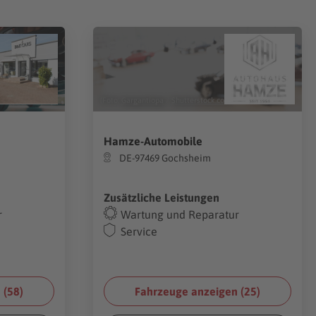
(Foto:
Gargantiopa
/
Shutterstock.com
)
Hamze-Automobile
DE-97469 Gochsheim
Zusätzliche Leistungen
r
Wartung und Reparatur
Service
 (
58
)
Fahrzeuge anzeigen (
25
)