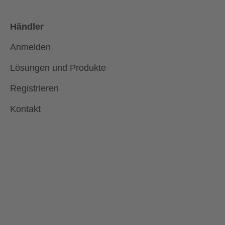
Toyota
Trabant
Wiesmann
Xpeng
Händler
Anmelden
Nur Top-Marken anzeigen
Lösungen und Produkte
Registrieren
Kontakt