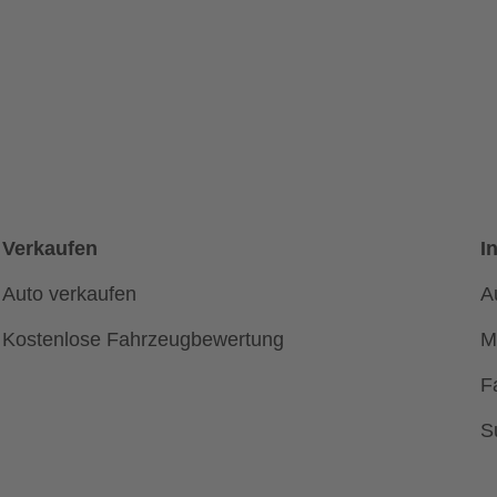
Austin Healey
BYD
Buick
Cadill
Citroen
Corvet
DFSK
DS Aut
Dodge
Ferrar
GWM
Genesi
Isuzu
Iveco
Verkaufen
I
Kia
Lada
Leapmotor
Lexus
Auto verkaufen
A
Lynk&Co
MG
Kostenlose Fahrzeugbewertung
M
Maybach
Mazd
F
Mitsubishi
Morga
Peugeot
Plymo
S
Rolls-Royce
Rover
Subaru
Suzuki