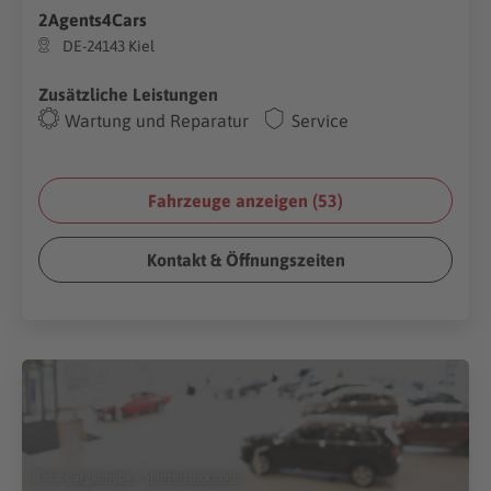
2Agents4Cars
DE-24143 Kiel
Zusätzliche Leistungen
Wartung und Reparatur
Service
Fahrzeuge anzeigen (
53
)
Kontakt & Öffnungszeiten
(Foto:
Gargantiopa
/
Shutterstock.com
)