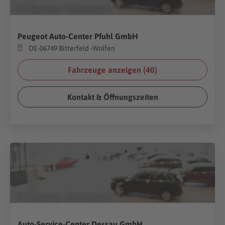
(Foto:
Gargantiopa
/
Shutterstock.com
)
Peugeot Auto-Center Pfuhl GmbH
DE-06749 Bitterfeld -Wolfen
Fahrzeuge anzeigen (
40
)
Kontakt & Öffnungszeiten
(Foto:
Gargantiopa
/
Shutterstock.com
)
Auto-Service-Center Dessau GmbH