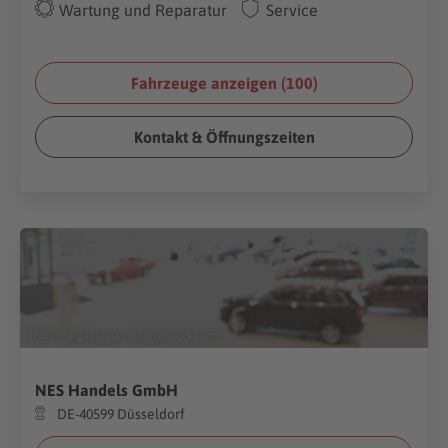
Wartung und Reparatur
Service
Fahrzeuge anzeigen (
100
)
Kontakt & Öffnungszeiten
(Foto:
Gargantiopa
/
Shutterstock.com
)
NES Handels GmbH
DE-40599 Düsseldorf