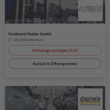
(Foto:
BigTunaOnline
/
Shutterstock.com
)
Ferdinand Nobbe GmbH
DE-31606 Warmsen
Fahrzeuge anzeigen (
123
)
Kontakt & Öffnungszeiten