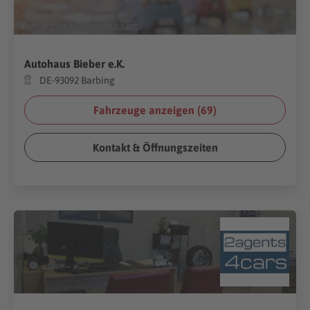
(Foto:
W. Phokin
/
Shutterstock.com
)
Autohaus Bieber e.K.
DE-93092 Barbing
Fahrzeuge anzeigen (
69
)
Kontakt & Öffnungszeiten