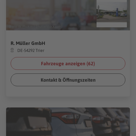
(Foto:
W. Phokin
/
Shutterstock.com
)
R. Müller GmbH
DE-54292 Trier
Fahrzeuge anzeigen (
62
)
Kontakt & Öffnungszeiten