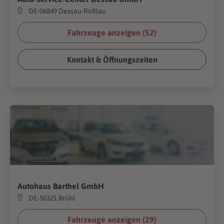
DE-06849 Dessau-Roßlau
Fahrzeuge anzeigen (
52
)
Kontakt & Öffnungszeiten
(Foto:
GUNDAM_Ai
/
Shutterstock.com
)
Autohaus Barthel GmbH
DE-50321 Brühl
Fahrzeuge anzeigen (
29
)