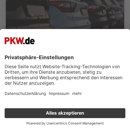
(Foto:
alexfan32
/
Shutterstock.com
)
Hammer-Cars
DE-59067 Hamm
Fahrzeuge anzeigen (
18
)
Kontakt & Öffnungszeiten
Verkauf deinen Gebrauchten online
Kostenlose Fahrzeugbewertung
in nur 1 Minute