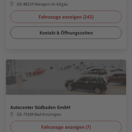
DE-88239 Wangen im Allgäu
Fahrzeuge anzeigen (
243
)
Kontakt & Öffnungszeiten
(Foto:
Gargantiopa
/
Shutterstock.com
)
Autocenter Südbaden GmbH
DE-79189 Bad Krozingen
Fahrzeuge anzeigen (
7
)