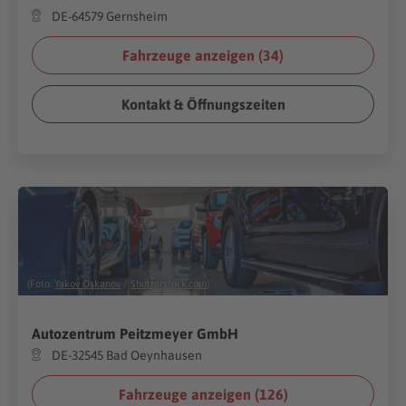
DE-64579 Gernsheim
Fahrzeuge anzeigen (
34
)
Kontakt & Öffnungszeiten
(Foto:
Yakov Oskanov
/
Shutterstock.com
)
Autozentrum Peitzmeyer GmbH
DE-32545 Bad Oeynhausen
Fahrzeuge anzeigen (
126
)