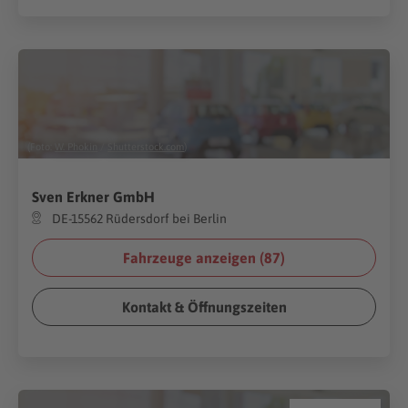
(Foto:
W. Phokin
/
Shutterstock.com
)
Sven Erkner GmbH
DE-15562 Rüdersdorf bei Berlin
Fahrzeuge anzeigen (
87
)
Kontakt & Öffnungszeiten