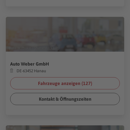
(Foto:
W. Phokin
/
Shutterstock.com
)
Auto Weber GmbH
DE-63452 Hanau
Fahrzeuge anzeigen (
127
)
Kontakt & Öffnungszeiten