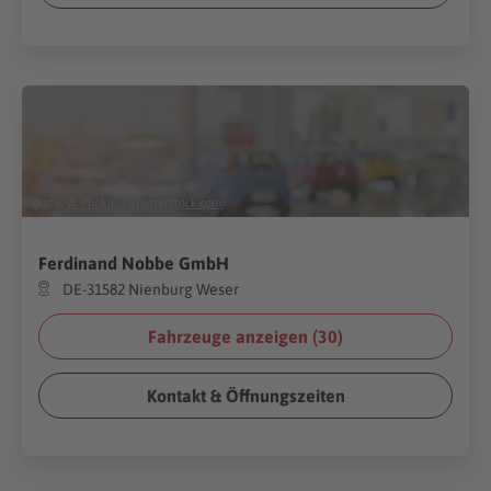
(Foto:
W. Phokin
/
Shutterstock.com
)
Ferdinand Nobbe GmbH
DE-31582 Nienburg Weser
Fahrzeuge anzeigen (
30
)
Kontakt & Öffnungszeiten