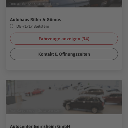
(Foto:
alexfan32
/
Shutterstock.com
)
Autohaus Ritter & Gümüs
DE-71717 Beilstein
Fahrzeuge anzeigen (
34
)
Kontakt & Öffnungszeiten
(Foto:
Gargantiopa
/
Shutterstock.com
)
Autocenter Gernsheim GmbH