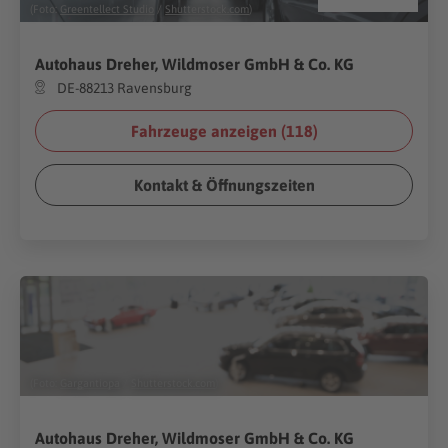
(Foto:
Greentellect Studio
/
Shutterstock.com
)
Autohaus Dreher, Wildmoser GmbH & Co. KG
DE-88213 Ravensburg
Fahrzeuge anzeigen (
118
)
Kontakt & Öffnungszeiten
(Foto:
Gargantiopa
/
Shutterstock.com
)
Autohaus Dreher, Wildmoser GmbH & Co. KG