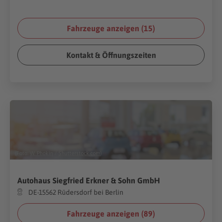
Fahrzeuge anzeigen (
15
)
Kontakt & Öffnungszeiten
(Foto:
W. Phokin
/
Shutterstock.com
)
Autohaus Siegfried Erkner & Sohn GmbH
DE-15562 Rüdersdorf bei Berlin
Fahrzeuge anzeigen (
89
)