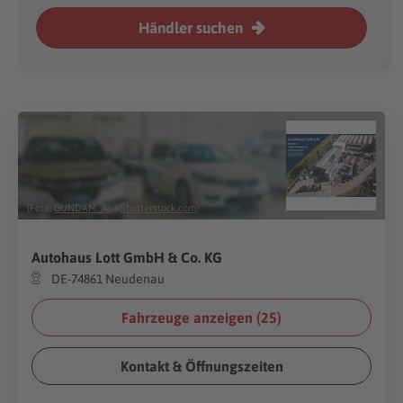
Händler suchen
(Foto:
GUNDAM_Ai
/
Shutterstock.com
)
Autohaus Lott GmbH & Co. KG
DE-74861 Neudenau
Fahrzeuge anzeigen (
25
)
Kontakt & Öffnungszeiten