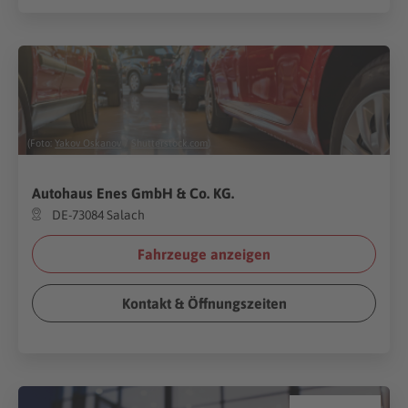
(Foto:
Yakov Oskanov
/
Shutterstock.com
)
Autohaus Enes GmbH & Co. KG.
DE-73084 Salach
Fahrzeuge anzeigen
Kontakt & Öffnungszeiten