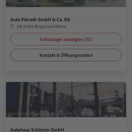
(Foto:
GUNDAM_Ai
/
Shutterstock.com
)
Auto-Pieroth GmbH & Co. KG
DE-55411 Bingen am Rhein
Fahrzeuge anzeigen (
51
)
Kontakt & Öffnungszeiten
(Foto:
BigTunaOnline
/
Shutterstock.com
)
Autohaus Schlimm GmbH