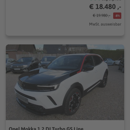
€ 18.480 ,-
€ 19.980 ,-
-8%
MwSt. ausweisbar
Opel Mokka 1.2 DI Turbo GS Line