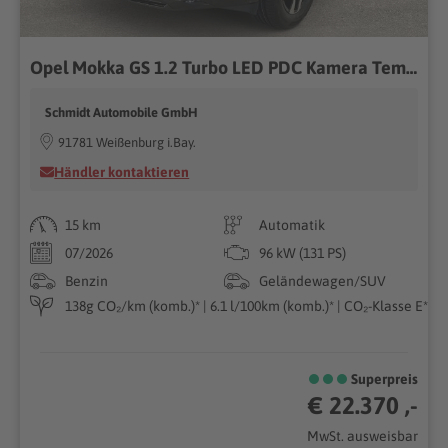
Opel Mokka GS 1.2 Turbo LED PDC Kamera Tempomat Touch
Schmidt Automobile GmbH
91781 Weißenburg i.Bay.
Händler kontaktieren
15 km
Automatik
07/2026
96 kW (131 PS)
Benzin
Geländewagen/SUV
138g CO₂/km (komb.)* | 6.1 l/100km (komb.)* | CO₂-Klasse E*
Superpreis
€ 22.370 ,-
MwSt. ausweisbar