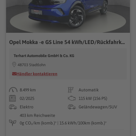
Opel Mokka -e GS Line 54 kWh/LED/Rückfahrkamera/Tempomat/Apple&Android
Terhart Automobile GmbH & Co. KG
48703 Stadtlohn
Händler kontaktieren
8.499 km
Automatik
02/2025
115 kW (156 PS)
Elektro
Geländewagen/SUV
403 km Reichweite
0g CO₂/km (komb.)* | 15.6 kWh/100km (komb.)*