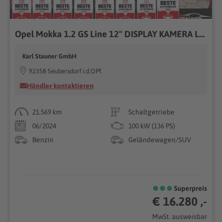
Opel Mokka 1.2 GS Line 12" DISPLAY KAMERA LENKRADH.
Karl Stauner GmbH
92358 Seubersdorf i.d.OPf.
Händler kontaktieren
21.569 km
Schaltgetriebe
06/2024
100 kW (136 PS)
Benzin
Geländewagen/SUV
Superpreis
€ 16.280 ,-
MwSt. ausweisbar