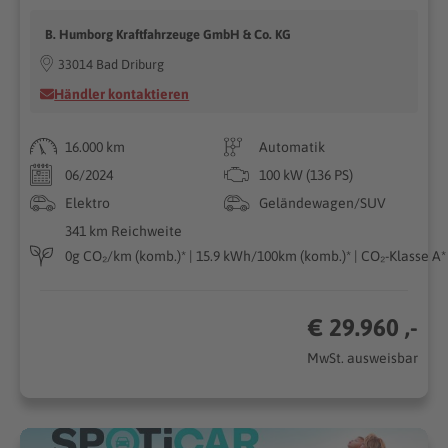
B. Humborg Kraftfahrzeuge GmbH & Co. KG
33014 Bad Driburg
Händler kontaktieren
16.000 km
Automatik
06/2024
100 kW (136 PS)
Elektro
Geländewagen/SUV
341 km Reichweite
0g CO₂/km (komb.)* | 15.9 kWh/100km (komb.)* | CO₂-Klasse A*
€ 29.960 ,-
MwSt. ausweisbar