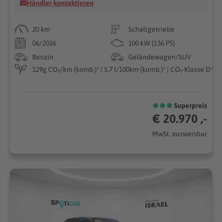
Händler kontaktieren
20 km
Schaltgetriebe
06/2026
100 kW (136 PS)
Benzin
Geländewagen/SUV
129g CO₂/km (komb.)* | 5.7 l/100km (komb.)* | CO₂-Klasse D*
Superpreis
€ 20.970 ,-
MwSt. ausweisbar