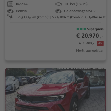
04/2026
100 kW (136 PS)
Benzin
Geländewagen/SUV
129g CO₂/km (komb.)* | 5.7 l/100km (komb.)* | CO₂-Klasse D*
Superpreis
€ 20.970 ,-
€ 21.480 ,-
-2%
MwSt. ausweisbar