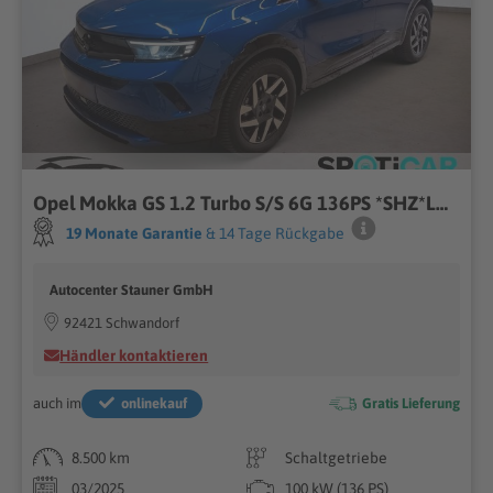
Opel Mokka GS 1.2 Turbo S/S 6G 136PS *SHZ*LHZ*AHK*
19 Monate Garantie
& 14 Tage Rückgabe
Autocenter Stauner GmbH
92421 Schwandorf
Händler kontaktieren
auch im
onlinekauf
Gratis Lieferung
8.500 km
Schaltgetriebe
03/2025
100 kW (136 PS)