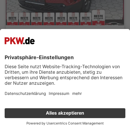
Opel Mokka 1.2 GS Line 12" DISPLAY KAMERA LENKRADH.
Karl Stauner GmbH
92358 Seubersdorf i.d.OPf.
Händler kontaktieren
14.147 km
Schaltgetriebe
06/2024
100 kW (136 PS)
Benzin
Geländewagen/SUV
Verkauf deinen Gebrauchten online
Superpreis
Kostenlose Fahrzeugbewertung
in nur 1 Minute