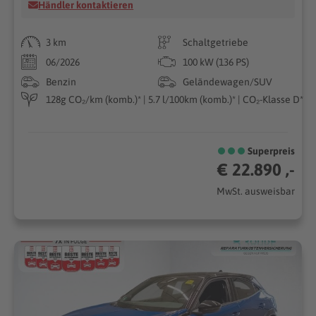
Händler kontaktieren
3 km
Schaltgetriebe
06/2026
100 kW (136 PS)
Benzin
Geländewagen/SUV
128g CO₂/km (komb.)* | 5.7 l/100km (komb.)* | CO₂-Klasse D*
Superpreis
€ 22.890 ,-
MwSt. ausweisbar