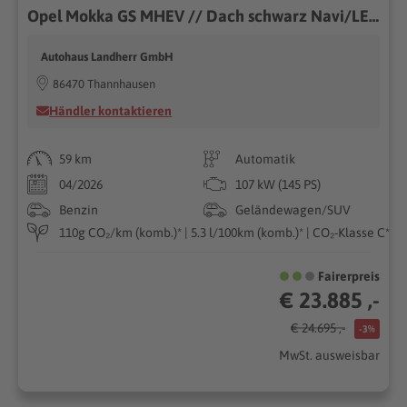
Opel Mokka GS MHEV // Dach schwarz Navi/LED /Kamera
Autohaus Landherr GmbH
86470 Thannhausen
Händler kontaktieren
59 km
Automatik
04/2026
107 kW (145 PS)
Benzin
Geländewagen/SUV
110g CO₂/km (komb.)* | 5.3 l/100km (komb.)* | CO₂-Klasse C*
Fairerpreis
€ 23.885 ,-
€ 24.695 ,-
-3%
MwSt. ausweisbar