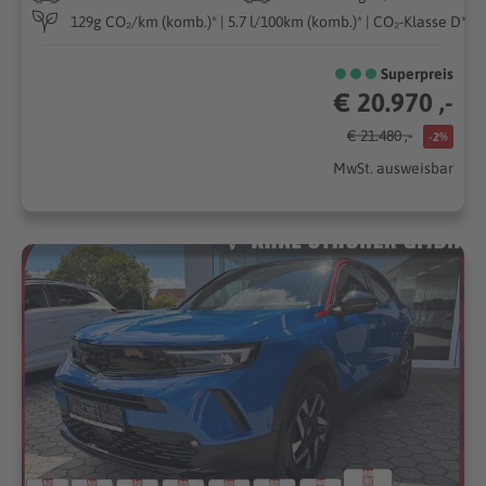
129g CO₂/km (komb.)* | 5.7 l/100km (komb.)* | CO₂-Klasse D*
Superpreis
€ 20.970 ,-
€ 21.480 ,-
-2%
MwSt. ausweisbar