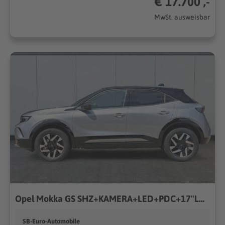
€ 17.700 ,-
MwSt. ausweisbar
Opel Mokka GS SHZ+KAMERA+LED+PDC+17"LM 1.2 Turbo AT8 96kW (130PS) 8-Stufen-Automatik, Euro 6 EA [18]
SB-Euro-Automobile