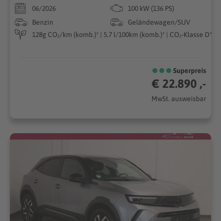
06/2026
100 kW (136 PS)
Benzin
Geländewagen/SUV
128g CO₂/km (komb.)* | 5.7 l/100km (komb.)* | CO₂-Klasse D*
Superpreis
€ 22.890 ,-
MwSt. ausweisbar