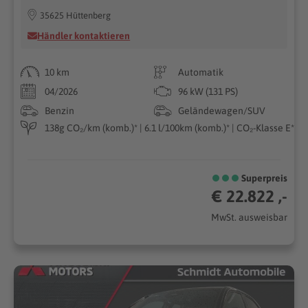
35625 Hüttenberg
Händler kontaktieren
10 km
Automatik
04/2026
96 kW (131 PS)
Benzin
Geländewagen/SUV
138g CO₂/km (komb.)* | 6.1 l/100km (komb.)* | CO₂-Klasse E*
Superpreis
€ 22.822 ,-
MwSt. ausweisbar