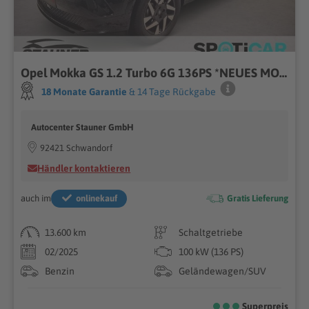
Opel Mokka GS 1.2 Turbo 6G 136PS *NEUES MODELL*AHK*
18 Monate Garantie
& 14 Tage Rückgabe
Autocenter Stauner GmbH
92421 Schwandorf
Händler kontaktieren
auch im
onlinekauf
Gratis Lieferung
13.600 km
Schaltgetriebe
02/2025
100 kW (136 PS)
Benzin
Geländewagen/SUV
Superpreis