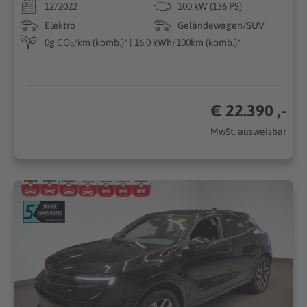
12/2022
100 kW (136 PS)
Elektro
Geländewagen/SUV
0g CO₂/km (komb.)* | 16.0 kWh/100km (komb.)*
€ 22.390 ,-
MwSt. ausweisbar