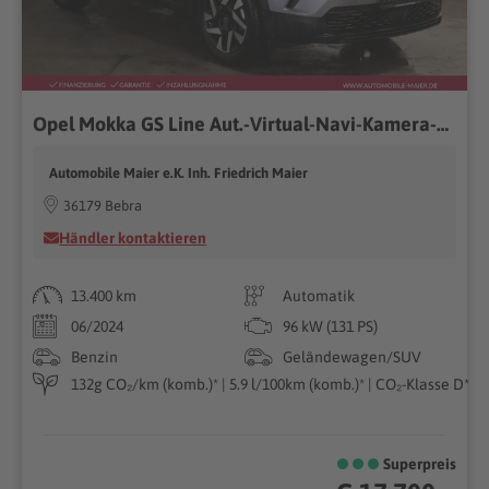
Opel Mokka GS Line Aut.-Virtual-Navi-Kamera-LED-LKHZ-
Automobile Maier e.K. Inh. Friedrich Maier
36179 Bebra
Händler kontaktieren
13.400 km
Automatik
06/2024
96 kW (131 PS)
Benzin
Geländewagen/SUV
132g CO₂/km (komb.)* | 5.9 l/100km (komb.)* | CO₂-Klasse D*
Superpreis