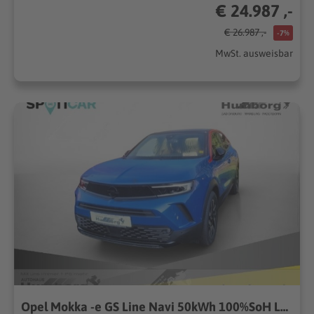
€ 24.987 ,-
€ 26.987 ,-
-7%
MwSt. ausweisbar
Opel Mokka -e GS Line Navi 50kWh 100%SoH LED ACC Apple CarPlay Android Musikstreaming...