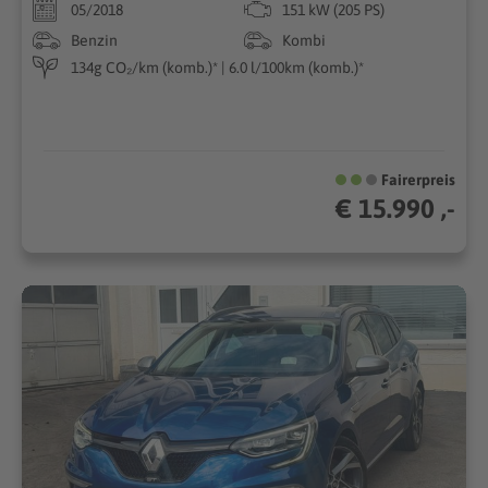
05/2018
151 kW (205 PS)
Benzin
Kombi
134g CO₂/km (komb.)* | 6.0 l/100km (komb.)*
Fairerpreis
€ 15.990 ,-