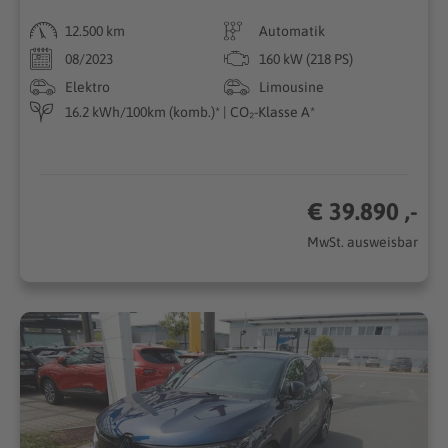
12.500 km
Automatik
08/2023
160 kW (218 PS)
Elektro
Limousine
16.2 kWh/100km (komb.)* | CO₂-Klasse A*
€ 39.890 ,-
MwSt. ausweisbar