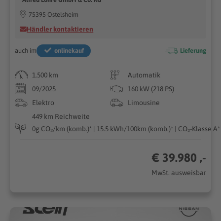
75395 Ostelsheim
Händler kontaktieren
auch im
onlinekauf
Lieferung
1.500 km
Automatik
09/2025
160 kW (218 PS)
Elektro
Limousine
449 km Reichweite
0g CO₂/km (komb.)* | 15.5 kWh/100km (komb.)* | CO₂-Klasse A*
€ 39.980 ,-
MwSt. ausweisbar