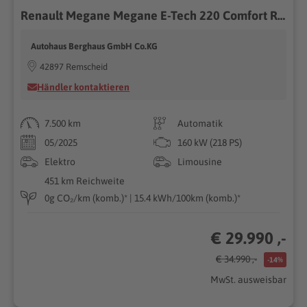
Renault Megane Megane E-Tech 220 Comfort Range Techno
Autohaus Berghaus GmbH Co.KG
42897 Remscheid
Händler kontaktieren
7.500 km
Automatik
05/2025
160 kW (218 PS)
Elektro
Limousine
451 km Reichweite
0g CO₂/km (komb.)* | 15.4 kWh/100km (komb.)*
€ 29.990 ,-
€ 34.990 ,-
-14%
MwSt. ausweisbar