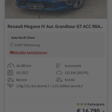
Renault Megane IV Aut. Grandtour GT ACC RKAM LED CARPLAY
Auto Kurdi Cham
93497 Willmering
Händler kontaktieren
46.280 km
Automatik
03/2017
151 kW (205 PS)
Benzin
Kombi
134g CO₂/km (komb.)* | 6.0 l/100km (komb.)*
Fairerpreis
€ 16.790 ,-