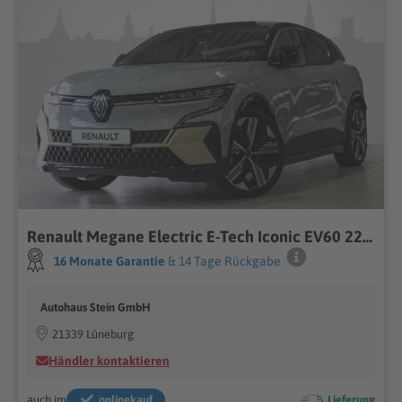
Renault Megane Electric E-Tech Iconic EV60 220HP digitales Cockpit Massagesitze Memory Sitze Soundsystem
16 Monate Garantie
& 14 Tage Rückgabe
Autohaus Stein GmbH
21339 Lüneburg
Händler kontaktieren
auch im
onlinekauf
Lieferung