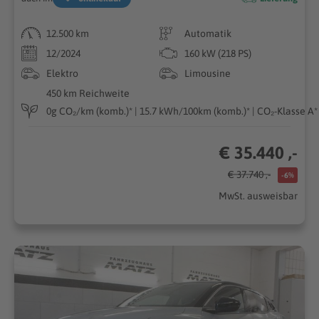
12.500 km
Automatik
12/2024
160 kW (218 PS)
Elektro
Limousine
450 km Reichweite
0g CO₂/km (komb.)* | 15.7 kWh/100km (komb.)* | CO₂-Klasse A*
€ 35.440 ,-
€ 37.740 ,-
-6%
MwSt. ausweisbar