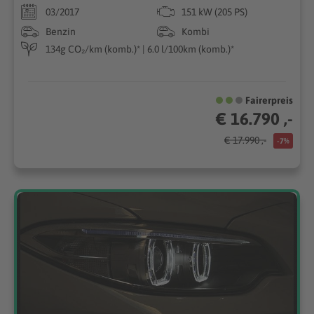
03/2017
151 kW (205 PS)
Benzin
Kombi
134g CO₂/km (komb.)* | 6.0 l/100km (komb.)*
Fairerpreis
€ 16.790 ,-
€ 17.990 ,-
-7%