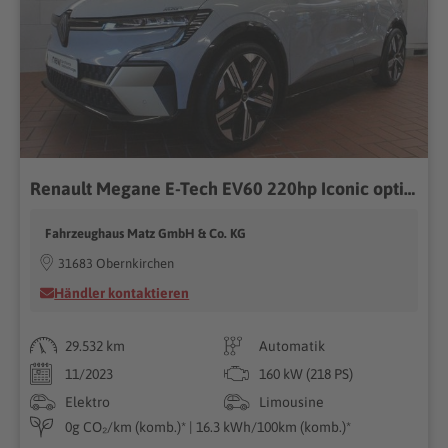
Renault Megane E-Tech EV60 220hp Iconic optimum charge
Fahrzeughaus Matz GmbH & Co. KG
31683 Obernkirchen
Händler kontaktieren
29.532 km
Automatik
11/2023
160 kW (218 PS)
Elektro
Limousine
0g CO₂/km (komb.)* | 16.3 kWh/100km (komb.)*