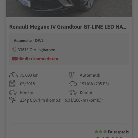
Renault Megane IV Grandtour GT-LINE LED NAVI SHZ PDC
Automeile - OWL
33813 Oerlinghausen
Händler kontaktieren
75.000 km
Automatik
05/2018
151 kW (205 PS)
Benzin
Kombi
134g CO₂/km (komb.)* | 6.0 l/100km (komb.)*
Fairerpreis