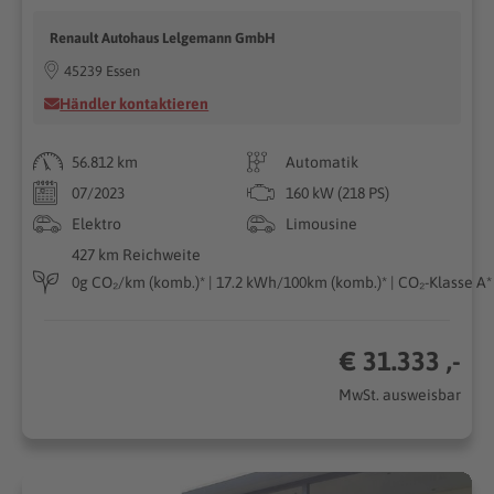
Renault Autohaus Lelgemann GmbH
45239 Essen
Händler kontaktieren
56.812 km
Automatik
07/2023
160 kW (218 PS)
Elektro
Limousine
427 km Reichweite
0g CO₂/km (komb.)* | 17.2 kWh/100km (komb.)* | CO₂-Klasse A*
€ 31.333 ,-
MwSt. ausweisbar