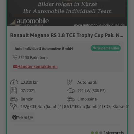
Renault Megane RS 1.8 TCE Trophy Cup Pak. Navi Bose
Superhändler
Auto Individuell Automotive GmbH
33100 Paderborn
Händler kontaktieren
10.800 km
Automatik
07/2021
221 kW (300 PS)
Benzin
Limousine
192g CO₂/km (komb.)* | 8.5 l/100km (komb.)* | CO₂-Klasse G*
Wenig km
Fairerpreis