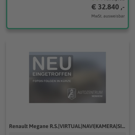
€ 32.840 ,-
MwSt. ausweisbar
Renault Megane R.S.|VIRTUAL|NAVI|KAMERA|SITZHEIZUNG|LED