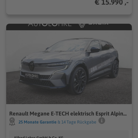
€ 15.990 ,-
Renault Megane E-TECH elektrisch Esprit Alpine 220 Comfort Range
25 Monate Garantie
& 14 Tage Rückgabe
Alfred Lohre GmbH & Co. KG