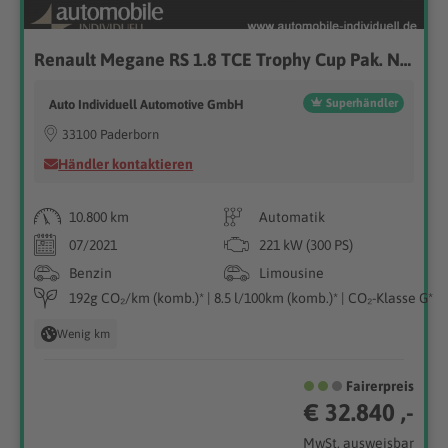
Renault Megane RS 1.8 TCE Trophy Cup Pak. Navi Bose
Superhändler
Auto Individuell Automotive GmbH
33100 Paderborn
Händler kontaktieren
10.800 km
Automatik
07/2021
221 kW (300 PS)
Benzin
Limousine
192g CO₂/km (komb.)* | 8.5 l/100km (komb.)* | CO₂-Klasse G*
Wenig km
Fairerpreis
€ 32.840 ,-
MwSt. ausweisbar