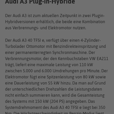
Audi A3 Plug-in-Hybride
Der Audi A3 ist zum aktuellen Zeitpunkt in zwei Plugin-
Hybridversionen erhältlich, die beide eine Kombination
aus Verbrennungs- und Elektromotor nutzen.
Der Audi A3 40 TFSI e, verfügt über einen 4-Zylinder-
Turbolader Ottomotor mit Benzindirekteinspritzung und
einer permanenterregten Synchronmaschine. Der
Verbrennungsmotor, der den Kennbuchstaben VW EA211
trägt, liefert eine maximale Leistung von 110 kW
zwischen 5.000 und 6.000 Umdrehungen pro Minute. Der
Elektromotor fügt eine Spitzenleistung von 80 kW sowie
eine Dauerleistung von 55 kW hinzu. Da man auf Grund
der unterschiedlichen Drehzahlen die Leistungsdaten
nicht einfach summieren kann, wird die Gesamteistung
des Systems mit 150 kW (204 PS) angegeben. Das
Systemdrehmoment des Audi A3 40 TFSI e liegt bei 350
Nm. Die Höchstgeschwindigkeit im Benzin-Modus liegt