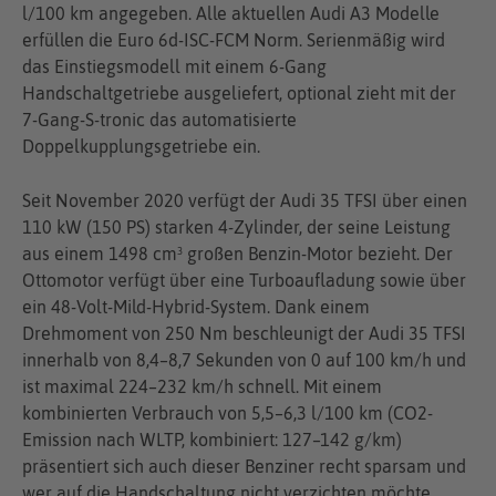
l/100 km angegeben. Alle aktuellen Audi A3 Modelle
erfüllen die Euro 6d-ISC-FCM Norm. Serienmäßig wird
das Einstiegsmodell mit einem 6-Gang
Handschaltgetriebe ausgeliefert, optional zieht mit der
7-Gang-S-tronic das automatisierte
Doppelkupplungsgetriebe ein.
Seit November 2020 verfügt der Audi 35 TFSI über einen
110 kW (150 PS) starken 4-Zylinder, der seine Leistung
aus einem 1498 cm³ großen Benzin-Motor bezieht. Der
Ottomotor verfügt über eine Turboaufladung sowie über
ein 48-Volt-Mild-Hybrid-System. Dank einem
Drehmoment von 250 Nm beschleunigt der Audi 35 TFSI
innerhalb von 8,4–8,7 Sekunden von 0 auf 100 km/h und
ist maximal 224–232 km/h schnell. Mit einem
kombinierten Verbrauch von 5,5–6,3 l/100 km (CO2-
Emission nach WLTP, kombiniert: 127–142 g/km)
präsentiert sich auch dieser Benziner recht sparsam und
wer auf die Handschaltung nicht verzichten möchte,