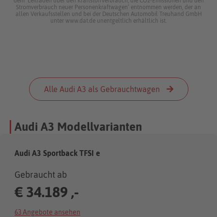
dem ‘Leitfaden über den Kraftstoffverbrauch, die CO2-Emissionen und den
Stromverbrauch neuer Personenkraftwagen’ entnommen werden, der an
allen Verkaufsstellen und bei der Deutschen Automobil Treuhand GmbH
unter www.dat.de unentgeltlich erhältlich ist.
Alle Audi A3 als Gebrauchtwagen
Audi A3 Modellvarianten
Audi A3 Sportback TFSI e
Gebraucht ab
€
34.189 ,-
63 Angebote ansehen