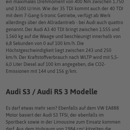
ein maximales Drehmoment von 400 Nm zwischen 1.750
und 3.500 U/min. Wie der 35 TDI kommt auch der 40 TDI
mit dem 7-Gang-S-tronic Getriebe, verfügt ab Werk
allerdings über den Allradantrieb - bei Audi auch quattro
genannt. Der Audi A3 40 TDI bringt zwischen 1.555 und
1.560 kg auf die Waage und beschleunigt innerhalb von
6,8 Sekunden von 0 auf 100 km/h. Die
Höchstgeschwindigkeit liegt zwischen 243 und 250
km/h. Der Kraftstoffverbrauch nach WLTP wird mit 5,5-
6,0 Liter Diesel auf 100 km angegeben, die CO2-
Emissionen mit 144 und 156 g/km.
Audi S3 / Audi RS 3 Modelle
Es darf etwas mehr sein? Ebenfalls auf dem VW EA888
Motor basiert der Audi S3 TFSI, der ebenfalls im
Sportback sowie in der Limousine zum Einsatz kommen
darf. Aus dem Hubraum von 1984 cm³ kitzelten die