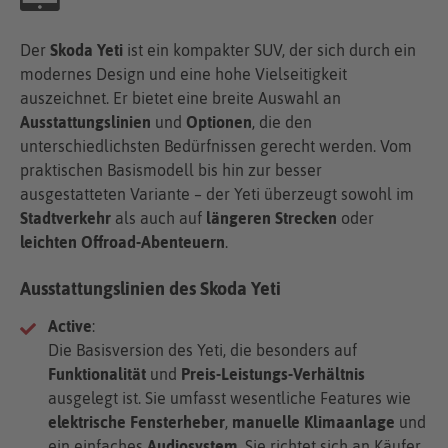
Der
Skoda Yeti
ist ein kompakter SUV, der sich durch ein
modernes Design und eine hohe Vielseitigkeit
auszeichnet. Er bietet eine breite Auswahl an
Ausstattungslinien
und
Optionen
, die den
unterschiedlichsten Bedürfnissen gerecht werden. Vom
praktischen Basismodell bis hin zur besser
ausgestatteten Variante – der Yeti überzeugt sowohl im
Stadtverkehr
als auch auf
längeren Strecken
oder
leichten Offroad-Abenteuern
.
Ausstattungslinien des Skoda Yeti
Active
:
Die Basisversion des Yeti, die besonders auf
Funktionalität
und
Preis-Leistungs-Verhältnis
ausgelegt ist. Sie umfasst wesentliche Features wie
elektrische Fensterheber
,
manuelle Klimaanlage
und
ein einfaches
Audiosystem
. Sie richtet sich an Käufer,