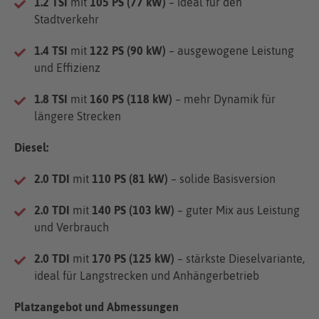
1.2 TSI
mit
105 PS (77 kW)
– ideal für den
Stadtverkehr
1.4 TSI
mit
122 PS (90 kW)
– ausgewogene Leistung
und Effizienz
1.8 TSI
mit
160 PS (118 kW)
– mehr Dynamik für
längere Strecken
Diesel:
2.0 TDI
mit
110 PS (81 kW)
– solide Basisversion
2.0 TDI
mit
140 PS (103 kW)
– guter Mix aus Leistung
und Verbrauch
2.0 TDI
mit
170 PS (125 kW)
– stärkste Dieselvariante,
ideal für Langstrecken und Anhängerbetrieb
Platzangebot und Abmessungen