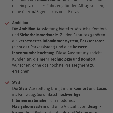
die ein praktisches Fahrzeug für den Alltag suchen,
ohne übermäßigen Luxus oder Extras.
Ambition
:
Die
Ambition
-Ausstattung bietet zusätzliche Komfort-
und
Sicherheitsmerkmale
. Zu den Features gehören
ein
verbessertes Infotainmentsystem
,
Parksensoren
(nicht der Parkassistent) und eine
bessere
Innenraumbeleuchtung
. Diese Ausstattung spricht
Kunden an, die
mehr Technologie und Komfort
wünschen, ohne das höchste Preissegment zu
erreichen.
Style
:
Die
Style
-Ausstattung bringt mehr
Komfort
und
Luxus
ins Fahrzeug. Sie umfasst
hochwertige
Interieurmaterialien
, ein modernes
Navigationssystem
und eine Vielzahl von
Design-
Elementen
. Weitere Highlights sind
Sitzheizung
,