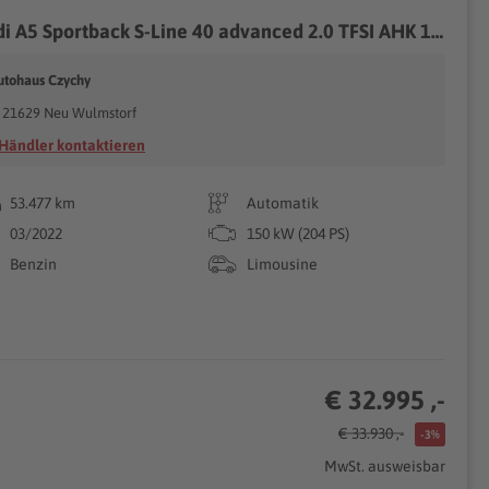
Audi A5 Sportback S-Line 40 advanced 2.0 TFSI AHK 1. Hand
utohaus Czychy
21629 Neu Wulmstorf
Händler kontaktieren
53.477 km
Automatik
03/2022
150 kW (204 PS)
Benzin
Limousine
€ 32.995 ,-
€ 33.930 ,-
-3%
MwSt. ausweisbar