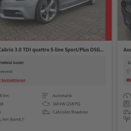
abrio 3.0 TDI quattro S-line Sport/Plus DSG...
Aud
Hittfeld GmbH
C
eevetal
 kontaktieren
00 km
Automatik
18
160 kW (218 PS)
l
Cabriolet/Roadster
₂/km (komb.)*