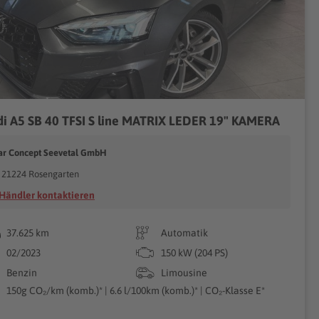
i A5 SB 40 TFSI S line MATRIX LEDER 19" KAMERA
ar Concept Seevetal GmbH
21224 Rosengarten
Händler kontaktieren
37.625 km
Automatik
02/2023
150 kW (204 PS)
Benzin
Limousine
150g CO₂/km (komb.)* | 6.6 l/100km (komb.)* | CO₂-Klasse E*