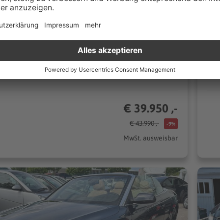
4 km
Automatik
25
150 kW (204 PS)
n
Kombi
€ 39.950 ,-
€ 43.990 ,-
-9%
MwSt. ausweisbar