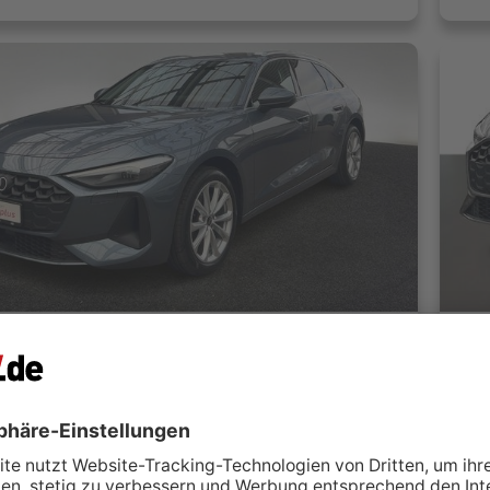
Audi A5 Avant 2.0 TFSI quattro S tronic AHK LM18 Kamera
mburg GmbH
A
Hamburg
 kontaktieren