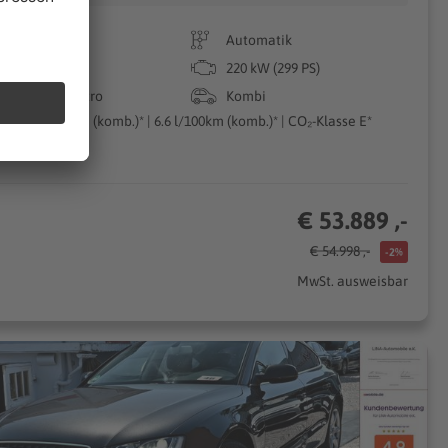
6.449 km
Automatik
03/2026
220 kW (299 PS)
Benzin/Elektro
Kombi
150g CO₂/km (komb.)* | 6.6 l/100km (komb.)* | CO₂-Klasse E*
€ 53.889 ,-
€ 54.998 ,-
-2%
MwSt. ausweisbar