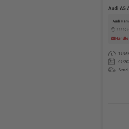
Audi Ha
22529 
Händler
19.96
09/20
Benzi