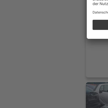
27.76
07/20
Benzi