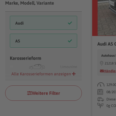
Marke, Modell, Variante
Audi A5 C
Autohaus 
Karosserieform
21218 S
Limousine
Händler
Alle Karosserieformen anzeigen
129.0
08/20
Weitere Filter
Diese
0g CO