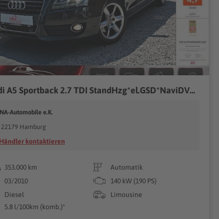
Audi A5 Sportback 2.7 TDI StandHzg*el.GSD*NaviDVD*LED
INA-Automobile e.K.
22179 Hamburg
Händler kontaktieren
353.000 km
Automatik
03/2010
140 kW (190 PS)
Diesel
Limousine
5.8 l/100km (komb.)*