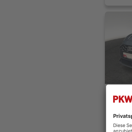
Audi Ha
22529 
Händler