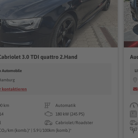
Cabriolet 3.0 TDI quattro 2.Hand
o Automobile
L
Hamburg
 kontaktieren
00 km
Automatik
14
180 kW (245 PS)
l
Cabriolet/Roadster
CO₂/km (komb.)* | 5.9 l/100km (komb.)*