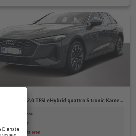
Audi A5 Avant 2.0 TFSI eHybrid quattro S tronic Kamera virtual AHK
udi Hamburg GmbH
22529 Hamburg
Händler kontaktieren