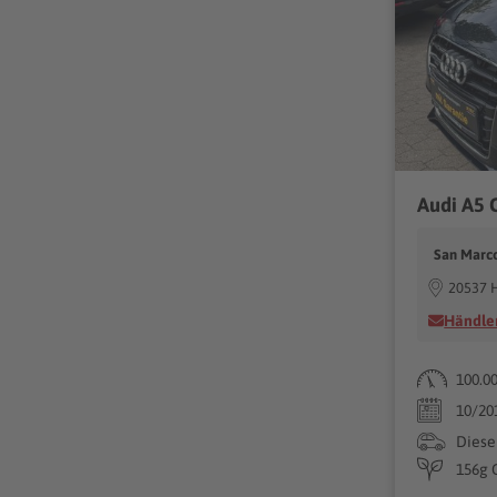
Audi A5 
San Marc
20537 
Händler
100.0
10/20
Diese
156g 