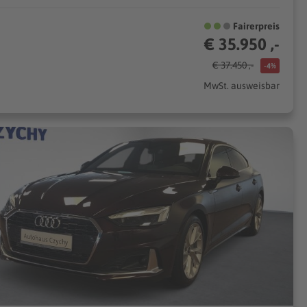
Fairerpreis
€ 35.950 ,-
€ 37.450 ,-
-4%
MwSt. ausweisbar