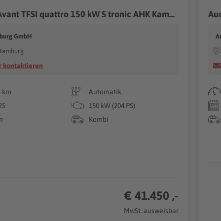
Audi A5 Avant TFSI quattro 150 kW S tronic AHK Kamera
mburg GmbH
A
Hamburg
 kontaktieren
5 km
Automatik
25
150 kW (204 PS)
n
Kombi
€ 41.450 ,-
MwSt. ausweisbar