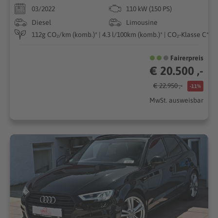
03/2022
110 kW (150 PS)
Diesel
Limousine
112g CO₂/km (komb.)* | 4.3 l/100km (komb.)* | CO₂-Klasse C*
Fairerpreis
€ 20.500 ,-
€ 22.950 ,-
-11%
MwSt. ausweisbar