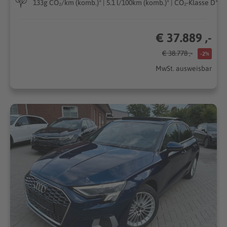
133g CO₂/km (komb.)* | 5.1 l/100km (komb.)* | CO₂-Klasse D*
€ 37.889 ,-
€ 38.778 ,-
-2%
MwSt. ausweisbar