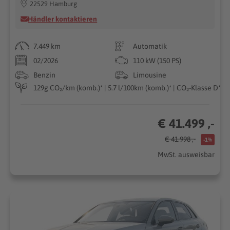
22529 Hamburg
Händler kontaktieren
7.449 km
Automatik
02/2026
110 kW (150 PS)
Benzin
Limousine
129g CO₂/km (komb.)* | 5.7 l/100km (komb.)* | CO₂-Klasse D*
€ 41.499 ,-
€ 41.998 ,-
-1%
MwSt. ausweisbar