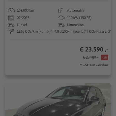
109.000 km
Automatik
02/2023
110 kW (150 PS)
Diesel
Limousine
126g CO₂/km (komb.)* | 4.8 l/100km (komb.)* | CO₂-Klasse D*
€ 23.590 ,-
€ 23.980 ,-
-2%
MwSt. ausweisbar