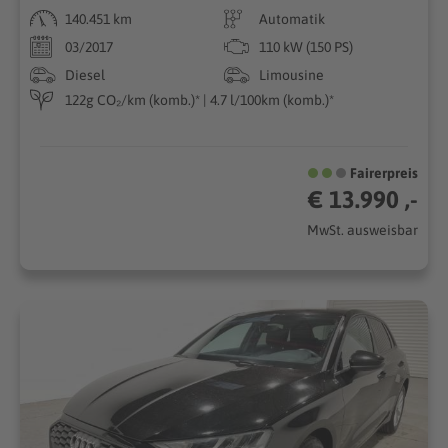
140.451 km
Automatik
03/2017
110 kW (150 PS)
Diesel
Limousine
122g CO₂/km (komb.)* | 4.7 l/100km (komb.)*
Fairerpreis
€ 13.990 ,-
MwSt. ausweisbar