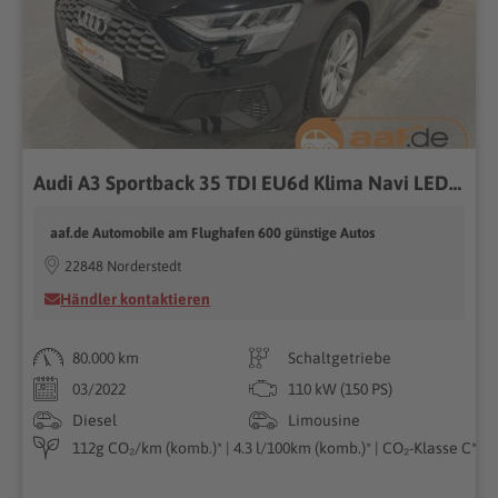
Audi A3 Sportback 35 TDI EU6d Klima Navi LED Virtual Cockp
aaf.de Automobile am Flughafen 600 günstige Autos
22848 Norderstedt
Händler kontaktieren
80.000 km
Schaltgetriebe
03/2022
110 kW (150 PS)
Diesel
Limousine
112g CO₂/km (komb.)* | 4.3 l/100km (komb.)* | CO₂-Klasse C*