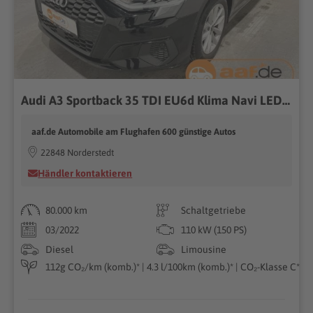
Audi A3 Sportback 35 TDI EU6d Klima Navi LED Virtual Cockp
aaf.de Automobile am Flughafen 600 günstige Autos
22848 Norderstedt
Händler kontaktieren
80.000 km
Schaltgetriebe
03/2022
110 kW (150 PS)
Diesel
Limousine
112g CO₂/km (komb.)* | 4.3 l/100km (komb.)* | CO₂-Klasse C*