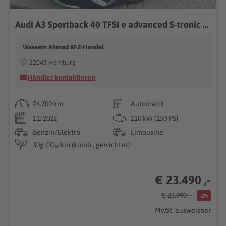
Audi A3 Sportback 40 TFSI e advanced S-tronic ACC VOL
Waseem Ahmad KFZ-Handel
22043 Hamburg
Händler kontaktieren
74.700 km
Automatik
11/2022
110 kW (150 PS)
Benzin/Elektro
Limousine
30g CO₂/km (komb., gewichtet)*
€ 23.490 ,-
€ 23.990 ,-
-2%
MwSt. ausweisbar