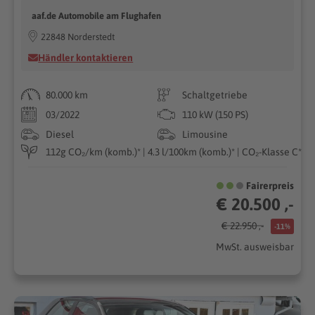
aaf.de Automobile am Flughafen
22848 Norderstedt
Händler kontaktieren
80.000 km
Schaltgetriebe
03/2022
110 kW (150 PS)
Diesel
Limousine
112g CO₂/km (komb.)* | 4.3 l/100km (komb.)* | CO₂-Klasse C*
Fairerpreis
€ 20.500 ,-
€ 22.950 ,-
-11%
MwSt. ausweisbar