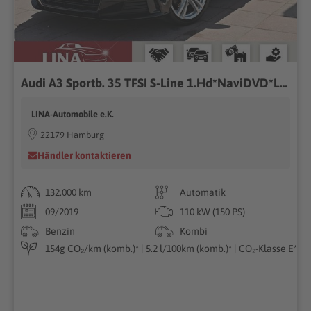
Audi A3 Sportb. 35 TFSI S-Line 1.Hd*NaviDVD*LED*AHK*
LINA-Automobile e.K.
22179 Hamburg
Händler kontaktieren
132.000 km
Automatik
09/2019
110 kW (150 PS)
Benzin
Kombi
154g CO₂/km (komb.)* | 5.2 l/100km (komb.)* | CO₂-Klasse E*