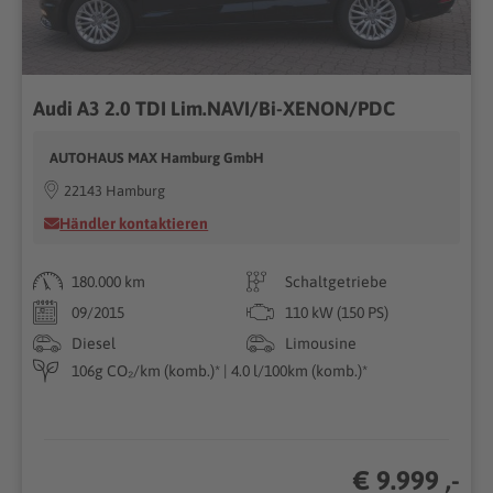
Audi A3 2.0 TDI Lim.NAVI/Bi-XENON/PDC
AUTOHAUS MAX Hamburg GmbH
22143 Hamburg
Händler kontaktieren
180.000 km
Schaltgetriebe
09/2015
110 kW (150 PS)
Diesel
Limousine
106g CO₂/km (komb.)* | 4.0 l/100km (komb.)*
€ 9.999 ,-