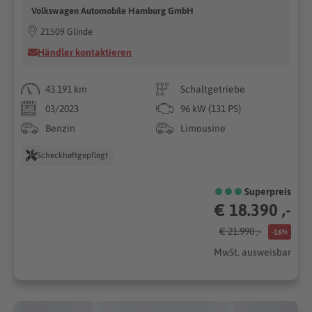
Volkswagen Automobile Hamburg GmbH
21509 Glinde
Händler kontaktieren
43.191 km
Schaltgetriebe
03/2023
96 kW (131 PS)
Benzin
Limousine
Scheckheftgepflegt
Superpreis
€ 18.390 ,-
€ 21.990 ,-
-16%
MwSt. ausweisbar