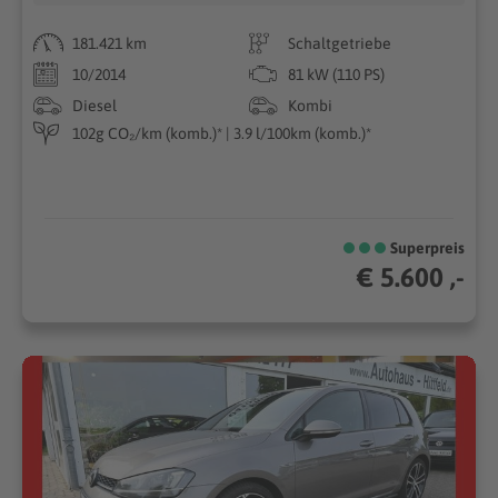
181.421 km
Schaltgetriebe
10/2014
81 kW (110 PS)
Diesel
Kombi
102g CO₂/km (komb.)* | 3.9 l/100km (komb.)*
Superpreis
€ 5.600 ,-