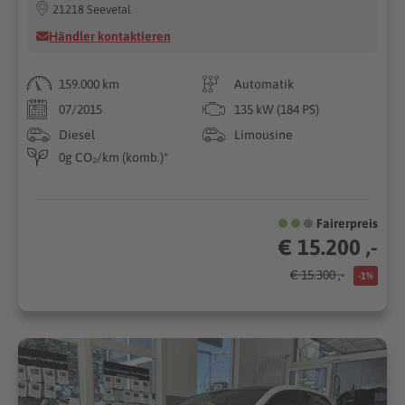
21218 Seevetal
Händler kontaktieren
159.000 km
Automatik
07/2015
135 kW (184 PS)
Diesel
Limousine
0g CO₂/km (komb.)*
Fairerpreis
€ 15.200 ,-
€ 15.300 ,-
-1%