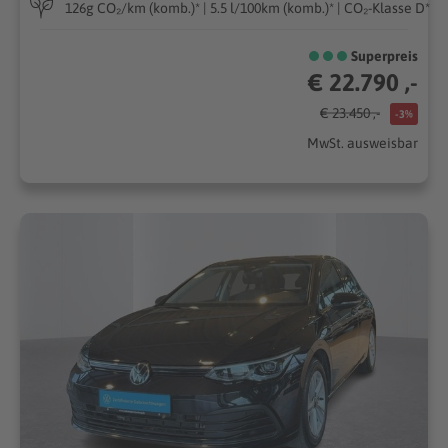
126g CO₂/km (komb.)* | 5.5 l/100km (komb.)* | CO₂-Klasse D*
Superpreis
€ 22.790 ,-
€ 23.450 ,-
-3%
MwSt. ausweisbar