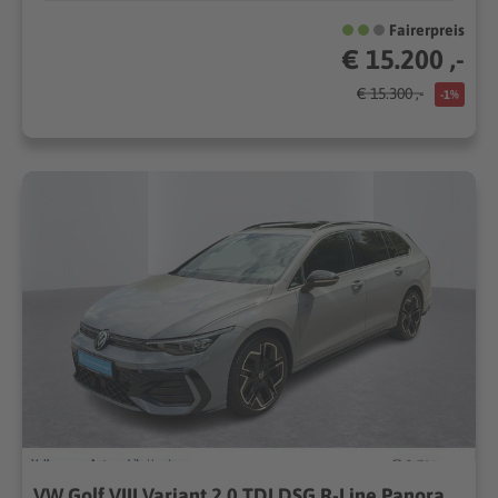
Fairerpreis
€ 15.200 ,-
€ 15.300 ,-
-1%
VW Golf VIII Variant 2.0 TDI DSG R-Line Panoramadach