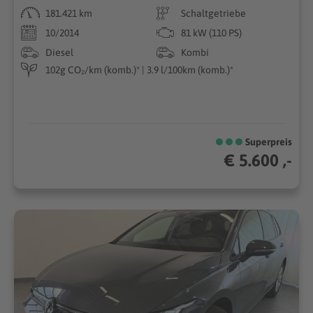
181.421 km
Schaltgetriebe
10/2014
81 kW (110 PS)
Diesel
Kombi
102g CO₂/km (komb.)* | 3.9 l/100km (komb.)*
Superpreis
€ 5.600 ,-