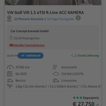
VW Golf VIII 1.5 eTSI R-Line ACC KAMERA
22 Monate Garantie
& 14 Tage Rückgabe
Car Concept Seevetal GmbH
21224 Rosengarten
Händler kontaktieren
auch im
onlinekauf
Gratis Lieferung
29.981 km
Automatik
06/2025
110 kW (150 PS)
Benzin
Limousine
126g CO₂/km (komb.)* | 5.6 l/100km (komb.)* | CO₂-Klasse D*
Superpreis
€ 27.750 ,-