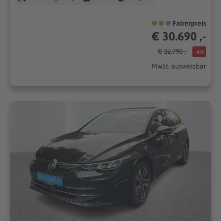
Fairerpreis
€ 30.690 ,-
€ 32.790 ,-
-6%
MwSt. ausweisbar