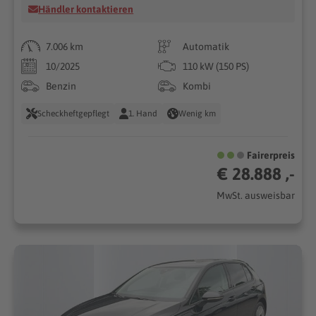
Händler kontaktieren
7.006 km
Automatik
10/2025
110 kW (150 PS)
Benzin
Kombi
Scheckheftgepflegt
1. Hand
Wenig km
Fairerpreis
€ 28.888 ,-
MwSt. ausweisbar