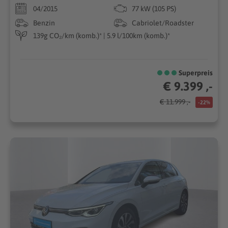
04/2015
77 kW (105 PS)
Benzin
Cabriolet/Roadster
139g CO₂/km (komb.)* | 5.9 l/100km (komb.)*
Superpreis
€ 9.399 ,-
€ 11.999 ,-
-22%