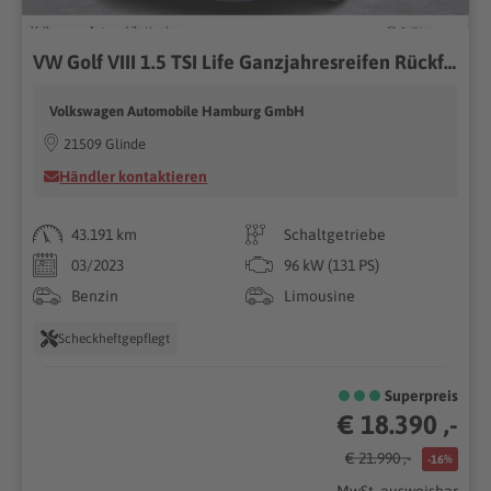
VW Golf VIII 1.5 TSI Life Ganzjahresreifen Rückfahrkamera
Volkswagen Automobile Hamburg GmbH
21509 Glinde
Händler kontaktieren
43.191 km
Schaltgetriebe
03/2023
96 kW (131 PS)
Benzin
Limousine
Scheckheftgepflegt
Superpreis
€ 18.390 ,-
€ 21.990 ,-
-16%
MwSt. ausweisbar