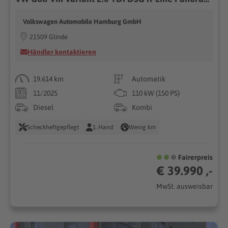
Volkswagen Automobile Hamburg GmbH
21509 Glinde
Händler kontaktieren
19.614 km
Automatik
11/2025
110 kW (150 PS)
Diesel
Kombi
Scheckheftgepflegt
1. Hand
Wenig km
Fairerpreis
€ 39.990 ,-
MwSt. ausweisbar