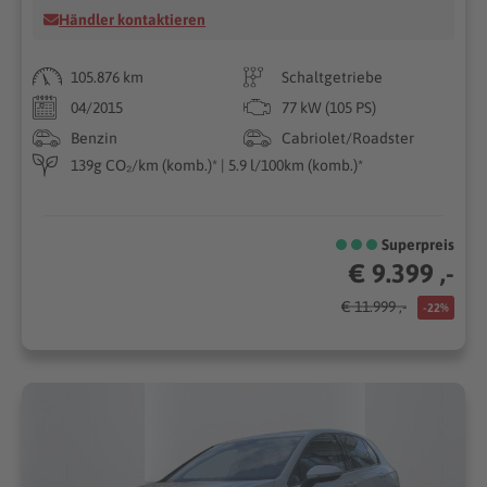
Händler kontaktieren
105.876 km
Schaltgetriebe
04/2015
77 kW (105 PS)
Benzin
Cabriolet/Roadster
139g CO₂/km (komb.)* | 5.9 l/100km (komb.)*
Superpreis
€ 9.399 ,-
€ 11.999 ,-
-22%