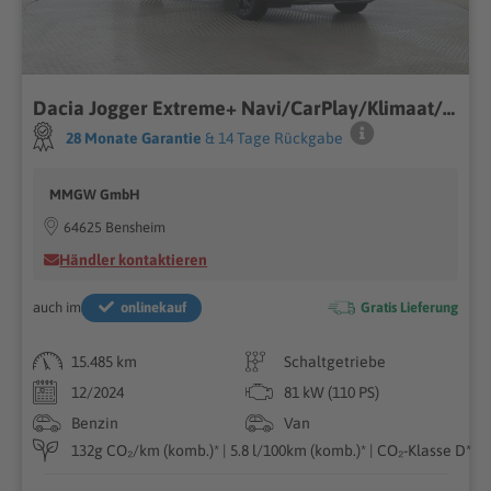
Dacia Jogger Extreme+ Navi/CarPlay/Klimaat/SHZ/Spurwec
28 Monate Garantie
& 14 Tage Rückgabe
MMGW GmbH
64625 Bensheim
Händler kontaktieren
auch im
onlinekauf
Gratis Lieferung
15.485 km
Schaltgetriebe
12/2024
81 kW (110 PS)
Benzin
Van
132g CO₂/km (komb.)* | 5.8 l/100km (komb.)* | CO₂-Klasse D*