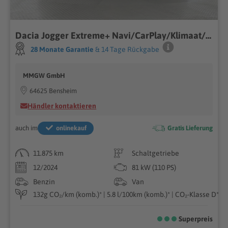
Dacia Jogger Extreme+ Navi/CarPlay/Klimaat/SHZ/Spurwec
28 Monate Garantie
& 14 Tage Rückgabe
MMGW GmbH
64625 Bensheim
Händler kontaktieren
auch im
onlinekauf
Gratis Lieferung
11.875 km
Schaltgetriebe
12/2024
81 kW (110 PS)
Benzin
Van
132g CO₂/km (komb.)* | 5.8 l/100km (komb.)* | CO₂-Klasse D*
Superpreis