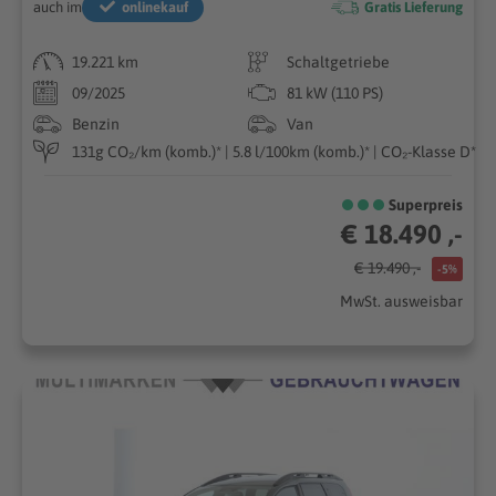
auch im
onlinekauf
Gratis Lieferung
19.221 km
Schaltgetriebe
09/2025
81 kW (110 PS)
Benzin
Van
131g CO₂/km (komb.)* | 5.8 l/100km (komb.)* | CO₂-Klasse D*
Superpreis
€ 18.490 ,-
€ 19.490 ,-
-5%
MwSt. ausweisbar