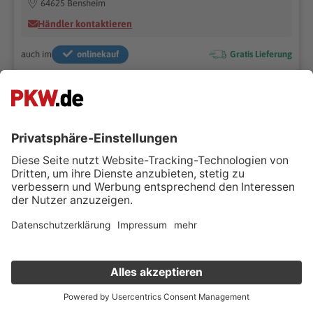
64625 Bensheim
Händler kontaktieren
auch im
onlinekauf
Gratis Lieferung
19.221 km
Schaltgetriebe
09/2025
81 kW (110 PS)
Benzin
Van
131g CO₂/km (komb.)* | 5.8 l/100km (komb.)* | CO₂-Klasse D*
Superpreis
€ 18.490 ,-
€ 19.490 ,-
-5%
MwSt. ausweisbar
Verkauf deinen Gebrauchten online
Kostenlose Fahrzeugbewertung
in nur 1 Minute