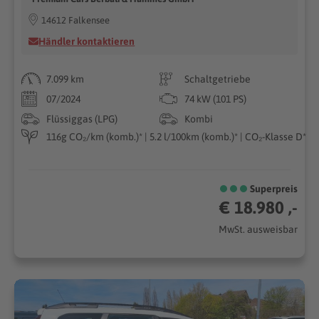
14612 Falkensee
Händler kontaktieren
7.099 km
Schaltgetriebe
07/2024
74 kW (101 PS)
Flüssiggas (LPG)
Kombi
116g CO₂/km (komb.)* | 5.2 l/100km (komb.)* | CO₂-Klasse D*
Superpreis
€ 18.980 ,-
MwSt. ausweisbar