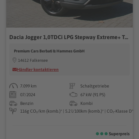
Dacia Jogger 1,0TDCi LPG Stepway Extreme+ Tempomat Kamera...
Premium Cars Berbati & Hammes GmbH
14612 Falkensee
Händler kontaktieren
7.099 km
Schaltgetriebe
07/2024
67 kW (91 PS)
Benzin
Kombi
116g CO₂/km (komb.)* | 5.2 l/100km (komb.)* | CO₂-Klasse D*
Superpreis