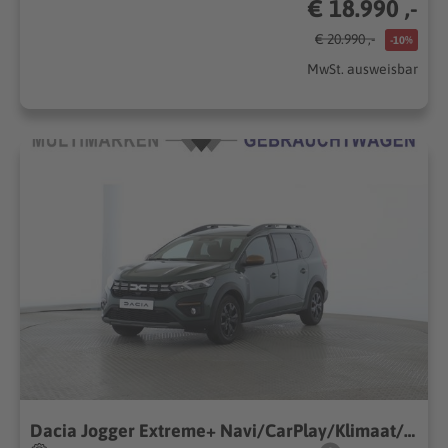
€ 18.990 ,-
€ 20.990 ,-
-10%
MwSt. ausweisbar
Dacia Jogger Extreme+ Navi/CarPlay/Klimaat/SHZ Spurwec