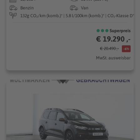
Benzin
Van
132g CO₂/km (komb.)* | 5.8 l/100km (komb.)* | CO₂-Klasse D*
Superpreis
€ 19.290 ,-
€ 20.490 ,-
-6%
MwSt. ausweisbar