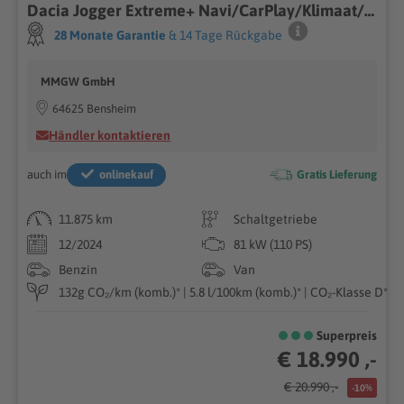
Dacia Jogger Extreme+ Navi/CarPlay/Klimaat/SHZ/Spurwec
28 Monate Garantie
& 14 Tage Rückgabe
MMGW GmbH
64625 Bensheim
Händler kontaktieren
auch im
onlinekauf
Gratis Lieferung
11.875 km
Schaltgetriebe
12/2024
81 kW (110 PS)
Benzin
Van
132g CO₂/km (komb.)* | 5.8 l/100km (komb.)* | CO₂-Klasse D*
Superpreis
€ 18.990 ,-
€ 20.990 ,-
-10%