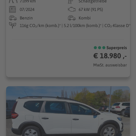
7.099 km
Schaltgetriebe
07/2024
67 kW (91 PS)
Benzin
Kombi
116g CO₂/km (komb.)* | 5.2 l/100km (komb.)* | CO₂-Klasse D*
Superpreis
€ 18.980 ,-
MwSt. ausweisbar