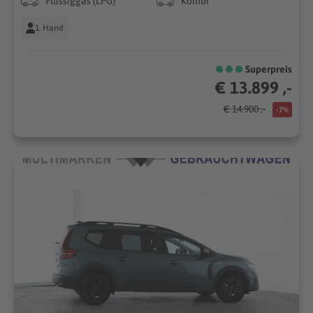
Flüssiggas (LPG)
Kombi
1. Hand
Superpreis
€ 13.899 ,-
€ 14.900 ,-
-7%