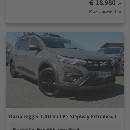
€ 18.980 ,-
MwSt. ausweisbar
Dacia Jogger 1,0TDCi LPG Stepway Extreme+ Tempomat Kamera...
Premium Cars Berbati & Hammes GmbH