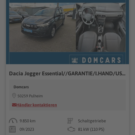
Dacia Jogger Essential//GARANTIE/I.HAND/USB/KLIMA//
Domcars
50259 Pulheim
Händler kontaktieren
9.850 km
Schaltgetriebe
09/2023
81 kW (110 PS)