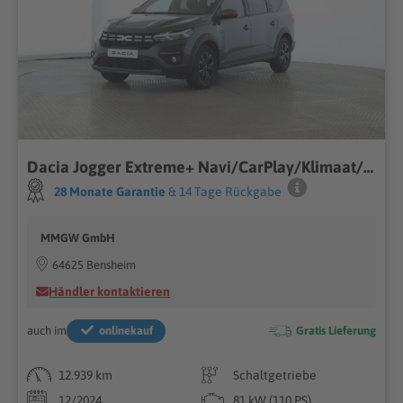
Dacia Jogger Extreme+ Navi/CarPlay/Klimaat/SHZ Spurwec
28 Monate Garantie
& 14 Tage Rückgabe
MMGW GmbH
64625 Bensheim
Händler kontaktieren
auch im
onlinekauf
Gratis Lieferung
12.939 km
Schaltgetriebe
12/2024
81 kW (110 PS)