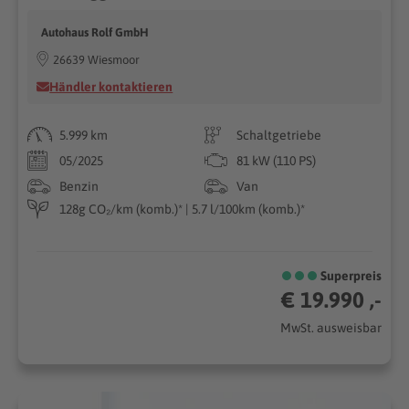
Autohaus Rolf GmbH
26639 Wiesmoor
Händler kontaktieren
5.999 km
Schaltgetriebe
05/2025
81 kW (110 PS)
Benzin
Van
128g CO₂/km (komb.)* | 5.7 l/100km (komb.)*
Superpreis
€ 19.990 ,-
MwSt. ausweisbar