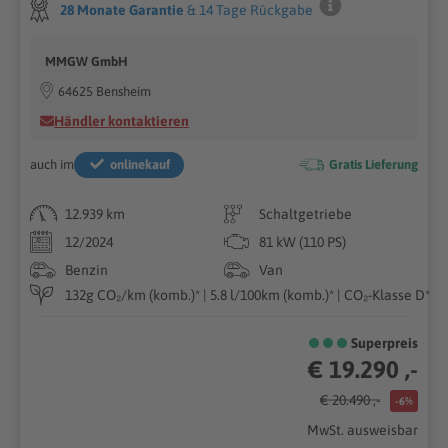
28 Monate Garantie
& 14 Tage Rückgabe
MMGW GmbH
64625 Bensheim
Händler kontaktieren
auch im
onlinekauf
Gratis Lieferung
12.939 km
Schaltgetriebe
12/2024
81 kW (110 PS)
Benzin
Van
132g CO₂/km (komb.)* | 5.8 l/100km (komb.)* | CO₂-Klasse D*
Superpreis
€ 19.290 ,-
€ 20.490 ,-
-6%
MwSt. ausweisbar