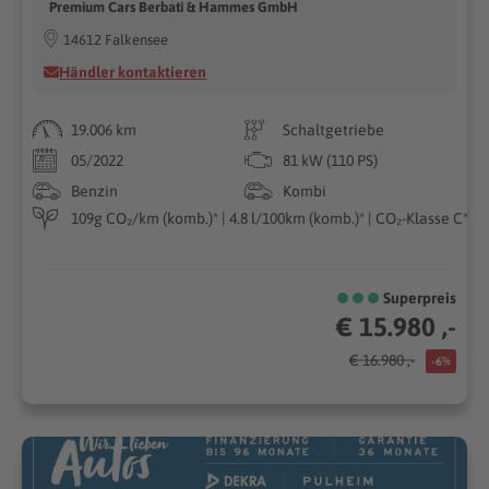
Premium Cars Berbati & Hammes GmbH
14612 Falkensee
Händler kontaktieren
19.006 km
Schaltgetriebe
05/2022
81 kW (110 PS)
Benzin
Kombi
109g CO₂/km (komb.)* | 4.8 l/100km (komb.)* | CO₂-Klasse C*
Superpreis
€ 15.980 ,-
€ 16.980 ,-
-6%