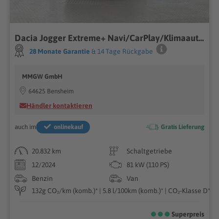
Dacia Jogger Extreme+ Navi/CarPlay/Klimaautom/SHZ/Fahr
28 Monate Garantie
& 14 Tage Rückgabe
MMGW GmbH
64625 Bensheim
Händler kontaktieren
auch im
onlinekauf
Gratis Lieferung
20.832 km
Schaltgetriebe
12/2024
81 kW (110 PS)
Benzin
Van
132g CO₂/km (komb.)* | 5.8 l/100km (komb.)* | CO₂-Klasse D*
Superpreis