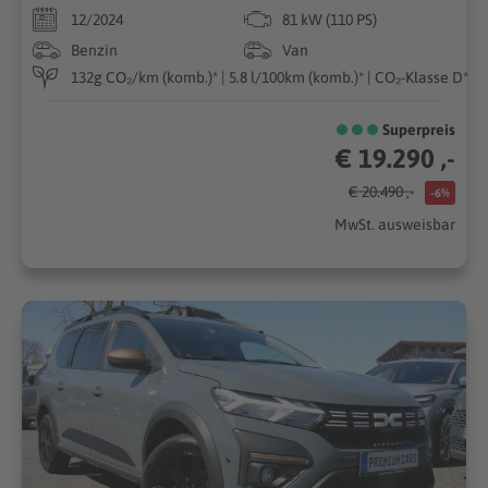
12/2024
81 kW (110 PS)
Benzin
Van
132g CO₂/km (komb.)* | 5.8 l/100km (komb.)* | CO₂-Klasse D*
Superpreis
€ 19.290 ,-
€ 20.490 ,-
-6%
MwSt. ausweisbar