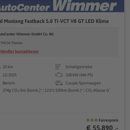
d Mustang Fastback 5.0 Ti-VCT V8 GT LED Klima
utoCenter Wimmer GmbH Co. KG
94036 Passau
Händler kontaktieren
10 km
Schaltgetriebe
12/2025
328 kW (446 PS)
Benzin
Coupé/Sportwagen
274g CO₂/km (komb.)* | 12.0 l/100km (komb.)* | CO₂-Klasse G*
Fairerpreis
€ 55.890 ,-