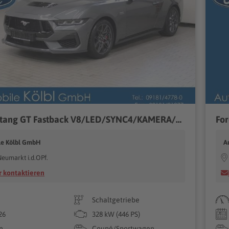
Ford Mustang GT Fastback V8/LED/SYNC4/KAMERA/B&O/
For
le Kölbl GmbH
A
eumarkt i.d.OPf.
 kontaktieren
Schaltgetriebe
26
328 kW (446 PS)
n
Coupé/Sportwagen