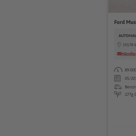
AUTOHAUS
35578 
Händler
89.00
05/20
Benzi
277g 