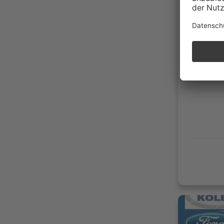
42853 
Händler
17.70
09/20
Benzi