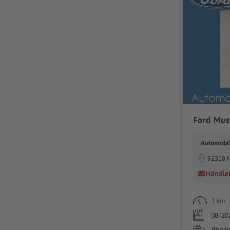
Automobi
92318 N
Händler
1 km
08/20
Benzi