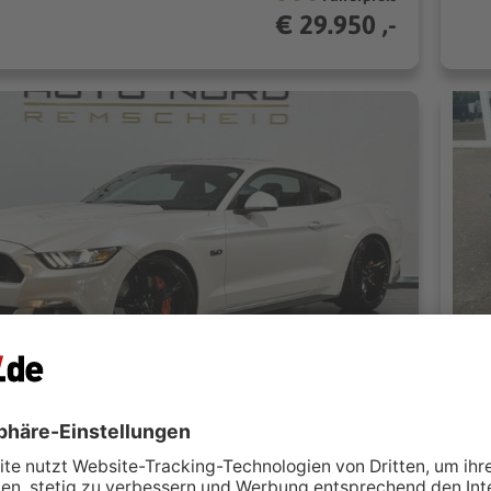
€ 29.950 ,-
Ford Mustang GT Fastback *Kamera*Deutsch*Perf-Paket*
For
d Remscheid
B