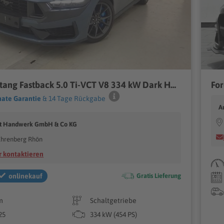
Ford Mustang Fastback 5.0 Ti-VCT V8 334 kW Dark Horse
ate Garantie
& 14 Tage Rückgabe
A
t Handwerk GmbH & Co KG
Ehrenberg Rhön
 kontaktieren
onlinekauf
Gratis Lieferung
m
Schaltgetriebe
25
334 kW (454 PS)