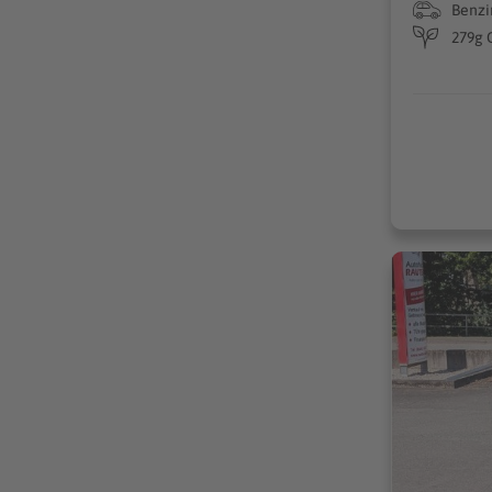
Benzi
279g 