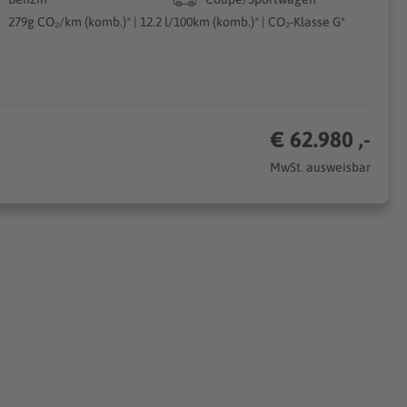
279g CO₂/km (komb.)* | 12.2 l/100km (komb.)* | CO₂-Klasse G*
€ 62.980 ,-
MwSt. ausweisbar