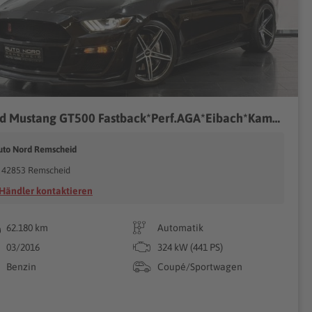
Ford Mustang GT500 Fastback*Perf.AGA*Eibach*Kamera*
uto Nord Remscheid
42853 Remscheid
Händler kontaktieren
62.180 km
Automatik
03/2016
324 kW (441 PS)
Benzin
Coupé/Sportwagen