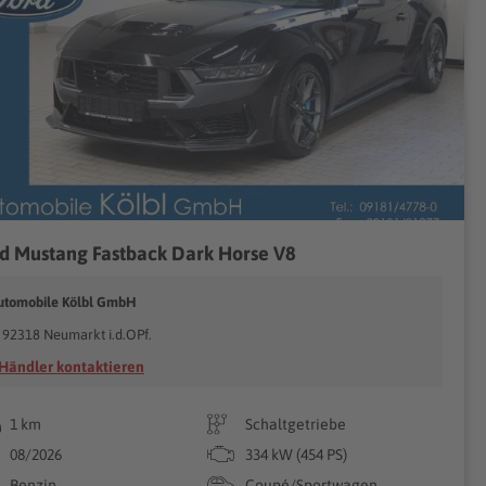
d Mustang Fastback Dark Horse V8
utomobile Kölbl GmbH
92318 Neumarkt i.d.OPf.
Händler kontaktieren
1 km
Schaltgetriebe
08/2026
334 kW (454 PS)
Benzin
Coupé/Sportwagen