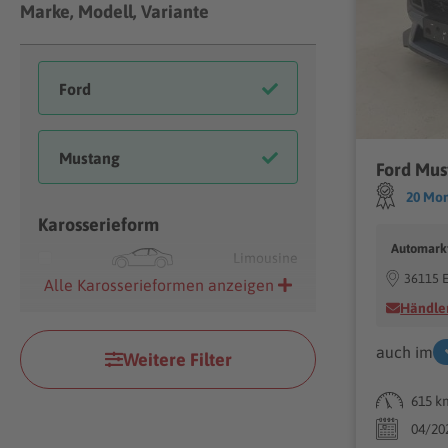
Marke, Modell, Variante
20 Mon
Karosserieform
Automark
Limousine
36115 
Alle Karosserieformen anzeigen
Händler
auch im
Weitere Filter
615 k
04/20