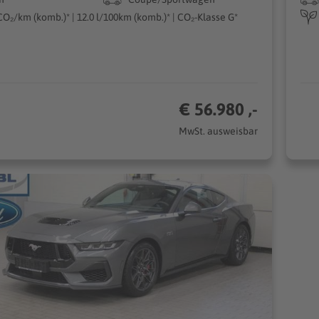
CO₂/km (komb.)* | 12.0 l/100km (komb.)* | CO₂-Klasse G*
€ 56.980 ,-
MwSt. ausweisbar