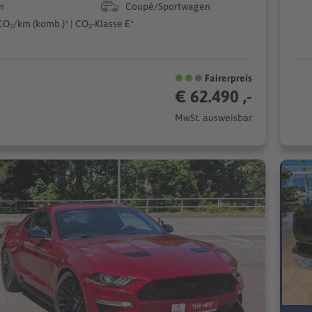
n
Coupé/Sportwagen
CO₂/km (komb.)* | CO₂-Klasse E*
Fairerpreis
€ 62.490 ,-
MwSt. ausweisbar