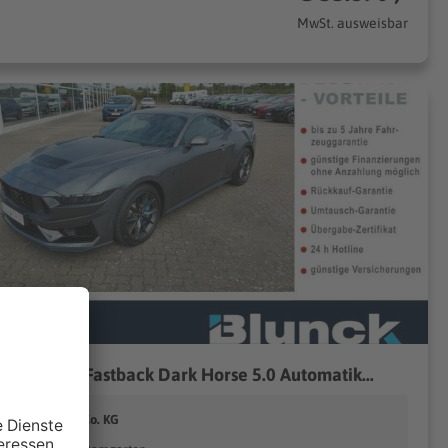
MwSt. ausweisbar
d Mustang Fastback Dark Horse 5.0 Automatik...
lunck GmbH & Co. KG