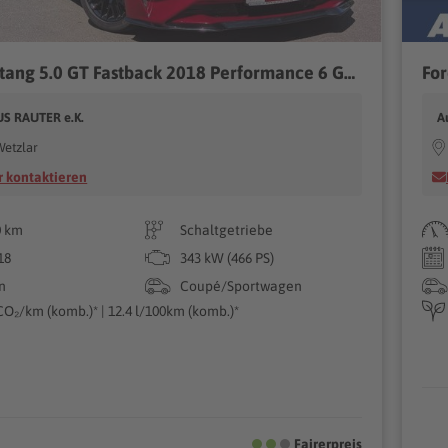
Ford Mustang 5.0 GT Fastback 2018 Performance 6 Gang
For
 RAUTER e.K.
A
Wetzlar
 kontaktieren
0 km
Schaltgetriebe
18
343 kW (466 PS)
n
Coupé/Sportwagen
CO₂/km (komb.)* | 12.4 l/100km (komb.)*
Fairerpreis