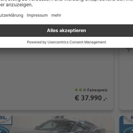
Remscheid
 kontaktieren
0 km
Schaltgetriebe
17
310 kW (421 PS)
n
Coupé/Sportwagen
Fairerpreis
€ 37.990 ,-