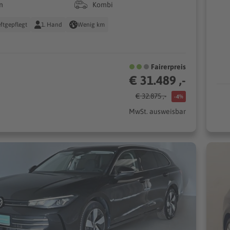
n
Kombi
ftgepflegt
1. Hand
Wenig km
Fairerpreis
€ 31.489 ,-
€ 32.875 ,-
-4%
MwSt. ausweisbar