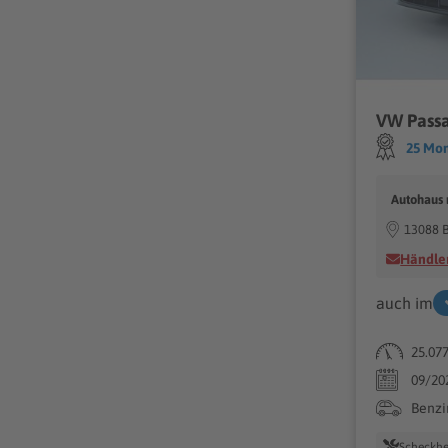
25 Mon
Autohaus
13088 B
Händler
auch im
25.07
09/20
Benzi
Scheckhe