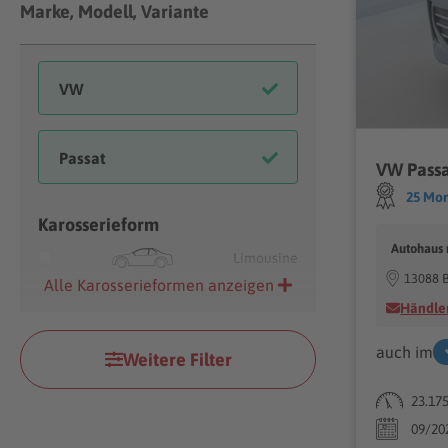
Marke, Modell, Variante
25 Mon
Karosserieform
Autohaus
Limousine
13088 B
Alle Karosserieformen anzeigen
Händler
auch im
Weitere Filter
23.17
09/20