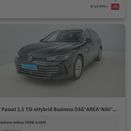
€ 19.999 ,-
-3%
VW Passat 1.5 TSI eHybrid Business DSG*AREA*NAV*MASSAGE*ACC*LED
utohaus möbus VGRB GmbH