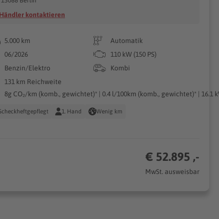
13088 Berlin
Händler kontaktieren
5.000 km
Automatik
06/2026
110 kW (150 PS)
Benzin/Elektro
Kombi
131 km Reichweite
8g CO₂/km (komb., gewichtet)* | 0.4 l/100km (komb., gewichtet)* | 16.1 
Scheckheftgepflegt
1. Hand
Wenig km
€ 52.895 ,-
MwSt. ausweisbar