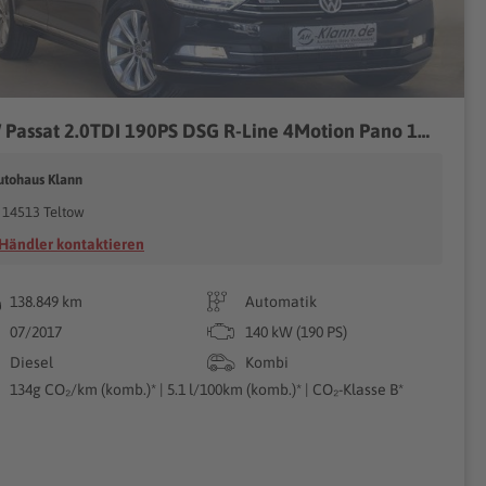
VW Passat 2.0TDI 190PS DSG R-Line 4Motion Pano 1Han
utohaus Klann
14513 Teltow
Händler kontaktieren
138.849 km
Automatik
07/2017
140 kW (190 PS)
Diesel
Kombi
134g CO₂/km (komb.)* | 5.1 l/100km (komb.)* | CO₂-Klasse B*