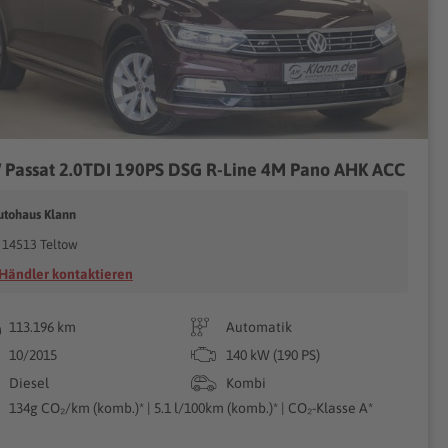
 Passat 2.0TDI 190PS DSG R-Line 4M Pano AHK ACC
utohaus Klann
14513 Teltow
Händler kontaktieren
113.196 km
Automatik
10/2015
140 kW (190 PS)
Diesel
Kombi
134g CO₂/km (komb.)* | 5.1 l/100km (komb.)* | CO₂-Klasse A*