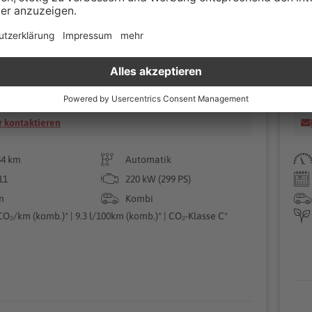
t 3.6 FSI 299PS DSG Highline 4Motion DCC
VW
Klann
A
Teltow
 kontaktieren
84 km
Automatik
11
220 kW (299 PS)
n
Kombi
CO₂/km (komb.)* | 9.3 l/100km (komb.)* | CO₂-Klasse C*