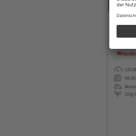
VW Passa
Autohaus 
14513 
Händler
132.1
04/20
Benzi
215g 