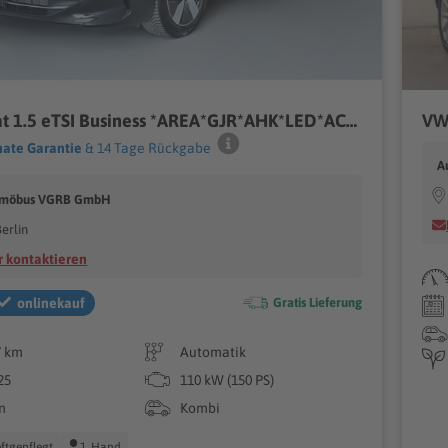
VW Passat 1.5 eTSI Business *AREA*GJR*AHK*LED*ACC*
ate Garantie
& 14 Tage Rückgabe
A
 möbus VGRB GmbH
erlin
 kontaktieren
onlinekauf
Gratis Lieferung
7 km
Automatik
25
110 kW (150 PS)
n
Kombi
ftgepflegt
1. Hand