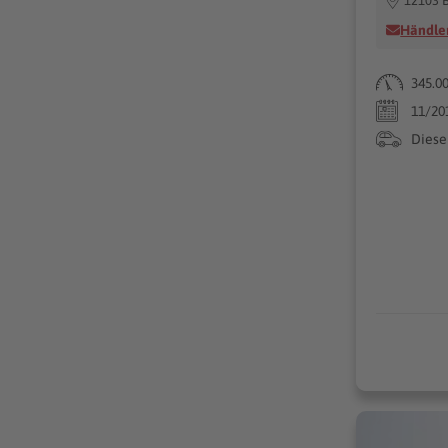
12103 B
Händler
345.0
11/20
Diese