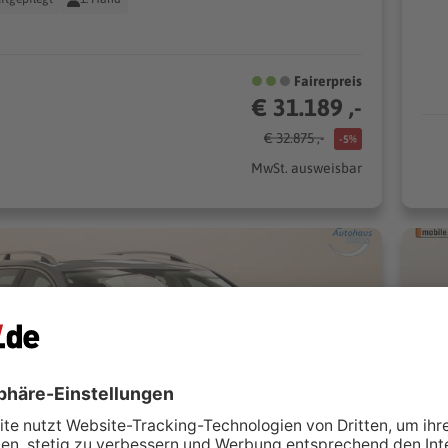
Fairerpreis
€ 31.189 ,-
€ 32.875 ,-
-5%
MwSt. ausweisbar