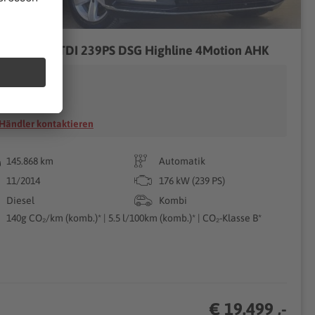
 Passat 2.0TDI 239PS DSG Highline 4Motion AHK
utohaus Klann
14513 Teltow
Händler kontaktieren
145.868 km
Automatik
11/2014
176 kW (239 PS)
Diesel
Kombi
140g CO₂/km (komb.)* | 5.5 l/100km (komb.)* | CO₂-Klasse B*
€ 19.499 ,-