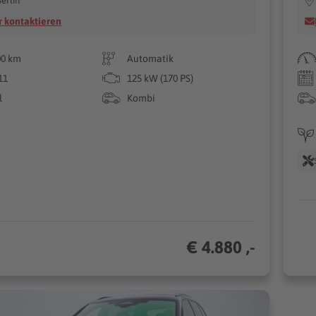
erlin
 kontaktieren
00 km
Automatik
11
125 kW (170 PS)
l
Kombi
€ 4.880 ,-