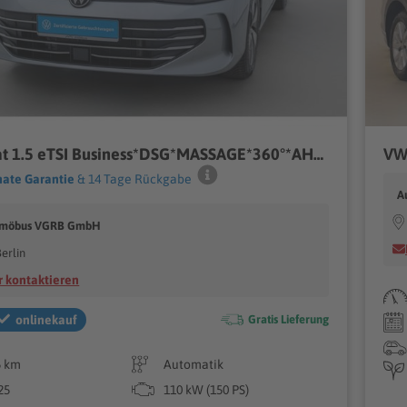
VW Passat 1.5 eTSI Business*DSG*MASSAGE*360°*AHK*PDC*
VW
ate Garantie
& 14 Tage Rückgabe
A
 möbus VGRB GmbH
erlin
 kontaktieren
onlinekauf
Gratis Lieferung
5 km
Automatik
25
110 kW (150 PS)