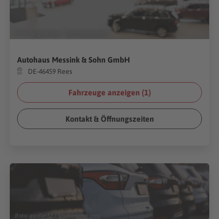
(Foto:
Gargantiopa
/
Shutterstock.com
)
Autohaus Messink & Sohn GmbH
DE-46459 Rees
Fahrzeuge anzeigen (
1
)
Kontakt & Öffnungszeiten
(Foto:
alexfan32
/
Shutterstock.com
)