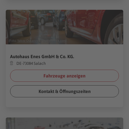
(Foto:
Yakov Oskanov
/
Shutterstock.com
)
Autohaus Enes GmbH & Co. KG.
DE-73084 Salach
Fahrzeuge anzeigen
Kontakt & Öffnungszeiten