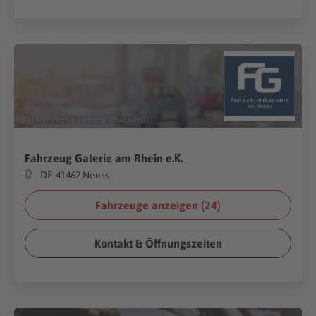
(Foto:
W. Phokin
/
Shutterstock.com
)
Fahrzeug Galerie am Rhein e.K.
DE-41462 Neuss
Fahrzeuge anzeigen (
24
)
Kontakt & Öffnungszeiten