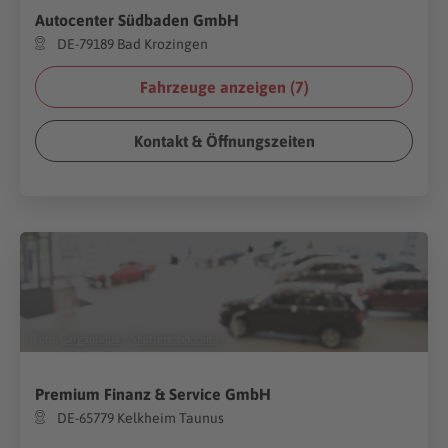
Autocenter Südbaden GmbH
DE-79189 Bad Krozingen
Fahrzeuge anzeigen (
7
)
Kontakt & Öffnungszeiten
(Foto:
Gargantiopa
/
Shutterstock.com
)
Premium Finanz & Service GmbH
DE-65779 Kelkheim Taunus