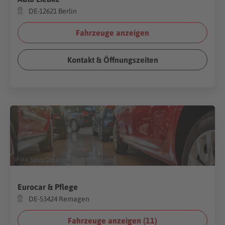
DE-12621 Berlin
Fahrzeuge anzeigen
Kontakt & Öffnungszeiten
(Foto:
Yakov Oskanov
/
Shutterstock.com
)
Eurocar & Pflege
DE-53424 Remagen
Fahrzeuge anzeigen (
11
)