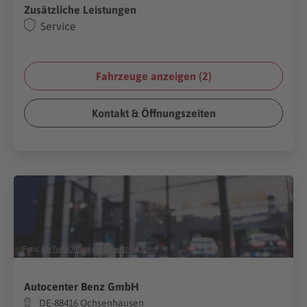
Zusätzliche Leistungen
Service
Fahrzeuge anzeigen (
2
)
Kontakt & Öffnungszeiten
(Foto:
BigTunaOnline
/
Shutterstock.com
)
Autocenter Benz GmbH
DE-88416 Ochsenhausen