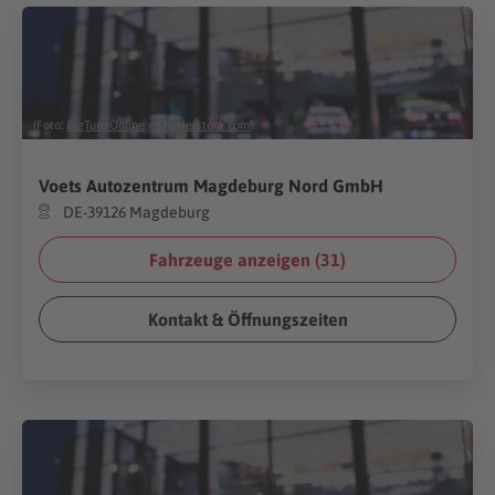
(Foto:
BigTunaOnline
/
Shutterstock.com
)
Voets Autozentrum Magdeburg Nord GmbH
DE-39126 Magdeburg
Fahrzeuge anzeigen (
31
)
Kontakt & Öffnungszeiten