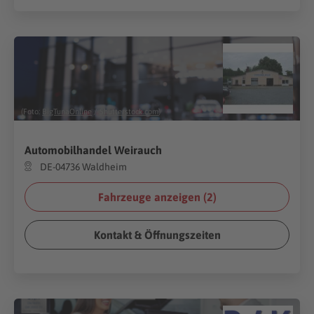
(Foto:
BigTunaOnline
/
Shutterstock.com
)
Automobilhandel Weirauch
DE-04736 Waldheim
Fahrzeuge anzeigen (
2
)
Kontakt & Öffnungszeiten