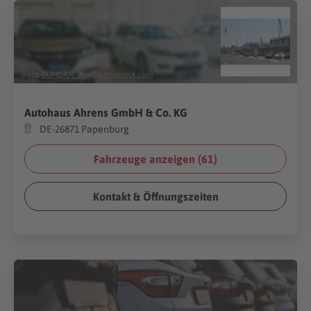
(Foto:
GUNDAM_Ai
/
Shutterstock.com
)
Autohaus Ahrens GmbH & Co. KG
DE-26871 Papenburg
Fahrzeuge anzeigen (
61
)
Kontakt & Öffnungszeiten