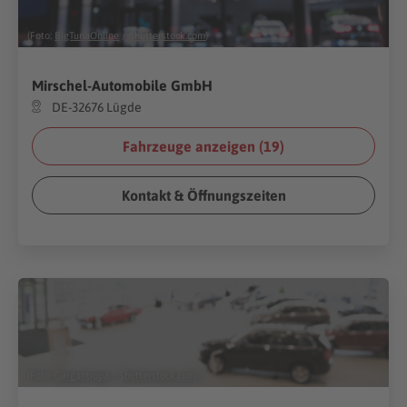
(Foto:
BigTunaOnline
/
Shutterstock.com
)
Mirschel-Automobile GmbH
DE-32676 Lügde
Fahrzeuge anzeigen (
19
)
Kontakt & Öffnungszeiten
(Foto:
Gargantiopa
/
Shutterstock.com
)