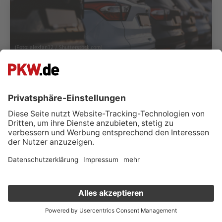
(Foto:
alexfan32
/
Shutterstock.com
)
AVM Cars Performance GmbH
DE-49477 Ibbenbüren
Fahrzeuge anzeigen (
7
)
Kontakt & Öffnungszeiten
Verkauf deinen Gebrauchten online
Kostenlose Fahrzeugbewertung
in nur 1 Minute