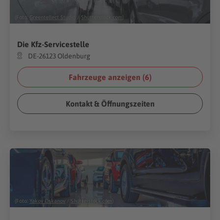
(Foto:
Greentellect Studio
/
Shutterstock.com
)
Die Kfz-Servicestelle
DE-26123 Oldenburg
Fahrzeuge anzeigen (
6
)
Kontakt & Öffnungszeiten
(Foto:
Yakov Oskanov
/
Shutterstock.com
)