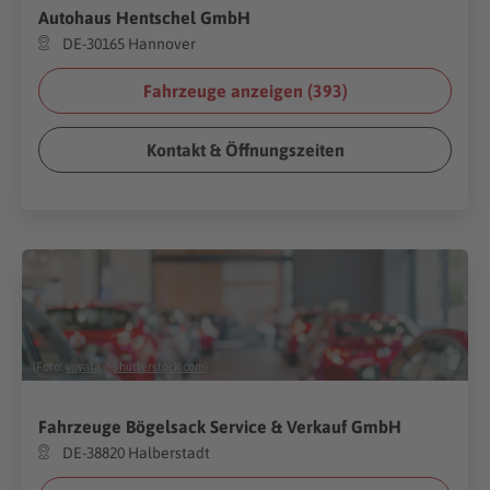
Autohaus Hentschel GmbH
DE-30165 Hannover
Fahrzeuge anzeigen (
393
)
Kontakt & Öffnungszeiten
(Foto:
voyata
/
Shutterstock.com
)
Fahrzeuge Bögelsack Service & Verkauf GmbH
DE-38820 Halberstadt