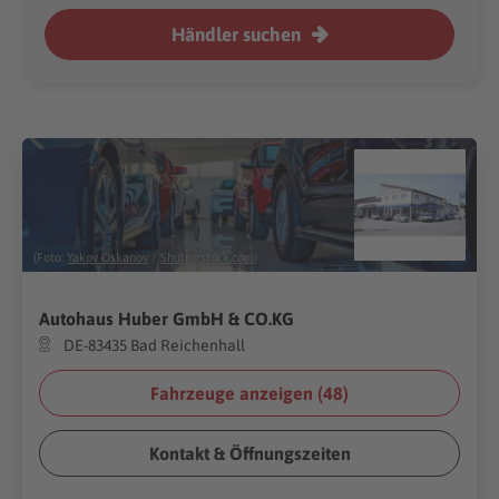
Händler suchen
(Foto:
Yakov Oskanov
/
Shutterstock.com
)
Autohaus Huber GmbH & CO.KG
DE-83435 Bad Reichenhall
Fahrzeuge anzeigen (
48
)
Kontakt & Öffnungszeiten