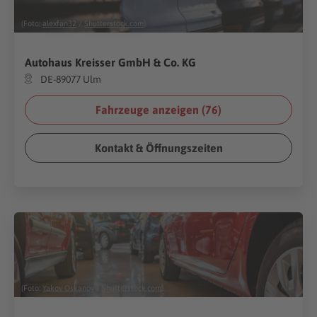
(Foto:
alexfan32
/
Shutterstock.com
)
Autohaus Kreisser GmbH & Co. KG
DE-89077 Ulm
Fahrzeuge anzeigen (
76
)
Kontakt & Öffnungszeiten
(Foto:
Yakov Oskanov
/
Shutterstock.com
)