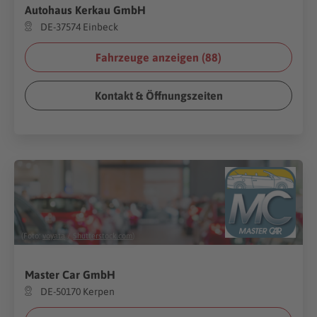
Autohaus Kerkau GmbH
DE-37574 Einbeck
Fahrzeuge anzeigen (
88
)
Kontakt & Öffnungszeiten
(Foto:
voyata
/
Shutterstock.com
)
Master Car GmbH
DE-50170 Kerpen