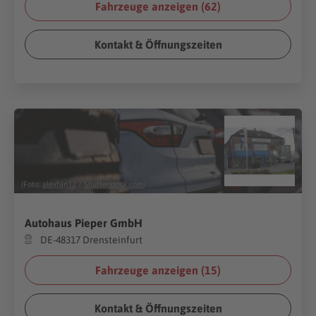
Fahrzeuge anzeigen (
62
)
Kontakt & Öffnungszeiten
(Foto:
alexfan32
/
Shutterstock.com
)
Autohaus Pieper GmbH
DE-48317 Drensteinfurt
Fahrzeuge anzeigen (
15
)
Kontakt & Öffnungszeiten