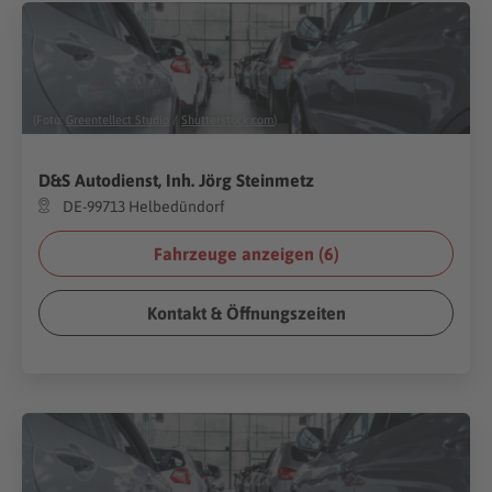
(Foto:
Greentellect Studio
/
Shutterstock.com
)
D&S Autodienst, Inh. Jörg Steinmetz
DE-99713 Helbedündorf
Fahrzeuge anzeigen (
6
)
Kontakt & Öffnungszeiten