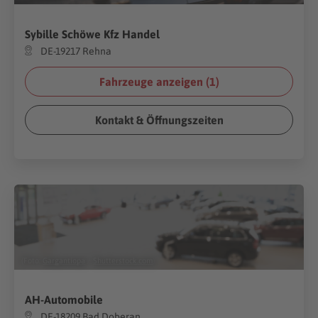
Sybille Schöwe Kfz Handel
DE-19217 Rehna
Fahrzeuge anzeigen (
1
)
Kontakt & Öffnungszeiten
(Foto:
Gargantiopa
/
Shutterstock.com
)
AH-Automobile
DE-18209 Bad Doberan