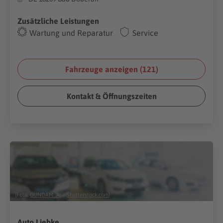
Zusätzliche Leistungen
Wartung und Reparatur
Service
Fahrzeuge anzeigen (
121
)
Kontakt & Öffnungszeiten
(Foto:
GUNDAM_Ai
/
Shutterstock.com
)
Auto Liebke