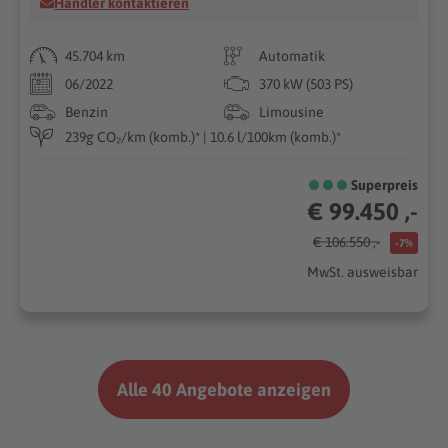
Händler kontaktieren
45.704 km
Automatik
06/2022
370 kW (503 PS)
Benzin
Limousine
239g CO₂/km (komb.)* | 10.6 l/100km (komb.)*
Superpreis
€ 99.450 ,-
€ 106.550 ,-
-7%
MwSt. ausweisbar
Alle 40 Angebote anzeigen