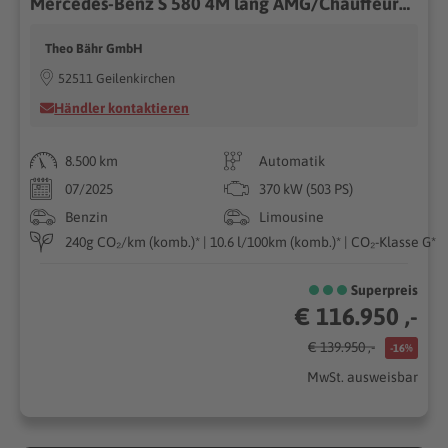
Mercedes-Benz S 580 4M lang AMG/Chauffeur/Burmester3D/Pano/360
Theo Bähr GmbH
52511 Geilenkirchen
Händler kontaktieren
8.500 km
Automatik
07/2025
370 kW (503 PS)
Benzin
Limousine
240g CO₂/km (komb.)* | 10.6 l/100km (komb.)* | CO₂-Klasse G*
Superpreis
€ 116.950 ,-
€ 139.950 ,-
-16%
MwSt. ausweisbar