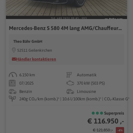
Mercedes-Benz S 580 4M lang AMG/Chauffeur/Burmester3D/Pano/360
Theo Bähr GmbH
52511 Geilenkirchen
Händler kontaktieren
6.150 km
Automatik
07/2025
370 kW (503 PS)
Benzin
Limousine
240g CO₂/km (komb.)* | 10.6 l/100km (komb.)* | CO₂-Klasse G*
Superpreis
€ 116.950 ,-
€ 121.850 ,-
-4%