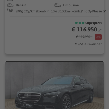
Benzin
Limousine
240g CO₂/km (komb.)* | 10.6 l/100km (komb.)* | CO₂-Klasse G*
Superpreis
€ 116.950 ,-
€ 119.950 ,-
-3%
MwSt. ausweisbar