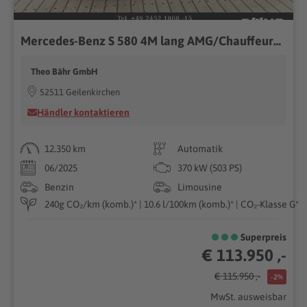
Mercedes-Benz S 580 4M lang AMG/Chauffeur/Burmester3D/Pano/360
Theo Bähr GmbH
52511 Geilenkirchen
Händler kontaktieren
12.350 km
Automatik
06/2025
370 kW (503 PS)
Benzin
Limousine
240g CO₂/km (komb.)* | 10.6 l/100km (komb.)* | CO₂-Klasse G*
Superpreis
€ 113.950 ,-
€ 115.950 ,-
-2%
MwSt. ausweisbar