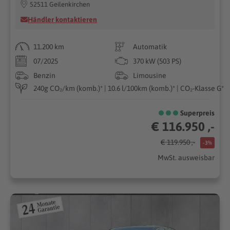
52511 Geilenkirchen
Händler kontaktieren
11.200 km
Automatik
07/2025
370 kW (503 PS)
Benzin
Limousine
240g CO₂/km (komb.)* | 10.6 l/100km (komb.)* | CO₂-Klasse G*
Superpreis
€ 116.950 ,-
€ 119.950 ,-
-3%
MwSt. ausweisbar