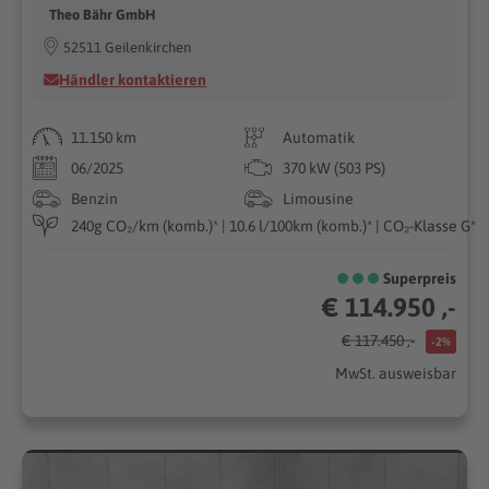
Theo Bähr GmbH
52511 Geilenkirchen
Händler kontaktieren
11.150 km
Automatik
06/2025
370 kW (503 PS)
Benzin
Limousine
240g CO₂/km (komb.)* | 10.6 l/100km (komb.)* | CO₂-Klasse G*
Superpreis
€ 114.950 ,-
€ 117.450 ,-
-2%
MwSt. ausweisbar