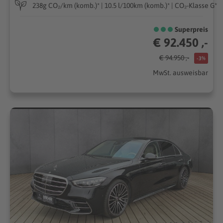
238g CO₂/km (komb.)* | 10.5 l/100km (komb.)* | CO₂-Klasse G*
Superpreis
€ 92.450 ,-
€ 94.950 ,-
-3%
MwSt. ausweisbar