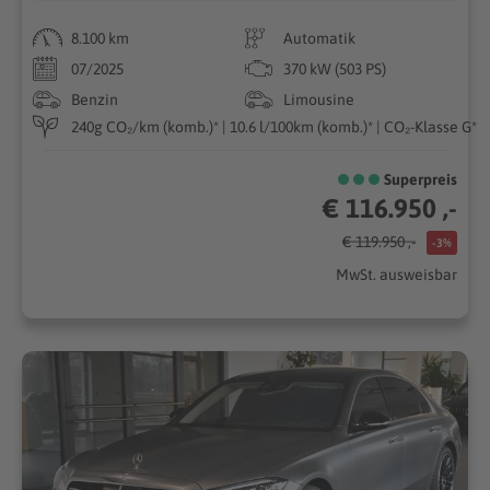
8.100 km
Automatik
07/2025
370 kW (503 PS)
Benzin
Limousine
240g CO₂/km (komb.)* | 10.6 l/100km (komb.)* | CO₂-Klasse G*
Superpreis
€ 116.950 ,-
€ 119.950 ,-
-3%
MwSt. ausweisbar