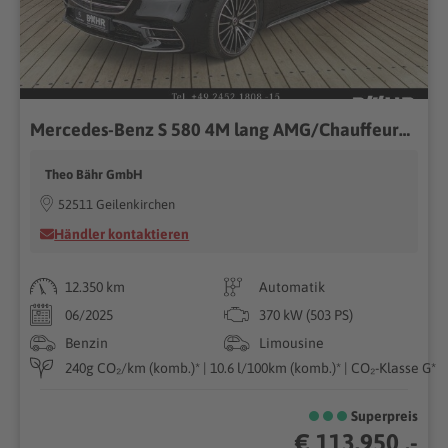
Mercedes-Benz S 580 4M lang AMG/Chauffeur/Burmester3D/Pano/360
Theo Bähr GmbH
52511 Geilenkirchen
Händler kontaktieren
12.350 km
Automatik
06/2025
370 kW (503 PS)
Benzin
Limousine
240g CO₂/km (komb.)* | 10.6 l/100km (komb.)* | CO₂-Klasse G*
Superpreis
€ 113.950 ,-