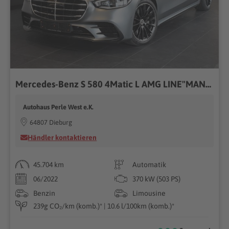
Mercedes-Benz S 580 4Matic L AMG LINE"MANUFAKTUR"EXKLUSIV"VOLL
Autohaus Perle West e.K.
64807 Dieburg
Händler kontaktieren
45.704 km
Automatik
06/2022
370 kW (503 PS)
Benzin
Limousine
239g CO₂/km (komb.)* | 10.6 l/100km (komb.)*