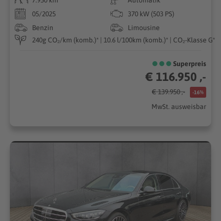
05/2025
370 kW (503 PS)
Benzin
Limousine
240g CO₂/km (komb.)* | 10.6 l/100km (komb.)* | CO₂-Klasse G*
Superpreis
€ 116.950 ,-
€ 139.950 ,-
-16%
MwSt. ausweisbar