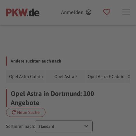
Anmelden
Andere suchten auch nach
Opel Astra Cabrio
Opel Astra F
Opel Astra F Cabrio
Opel
Opel Astra in Dortmund: 100
Angebote
Neue Suche
Sortieren nach:
Standard