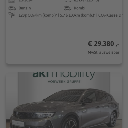
Benzin
Kombi
128g CO₂/km (komb.)* | 5.7 l/100km (komb.)* | CO₂-Klasse D*
€ 29.380 ,-
MwSt. ausweisbar