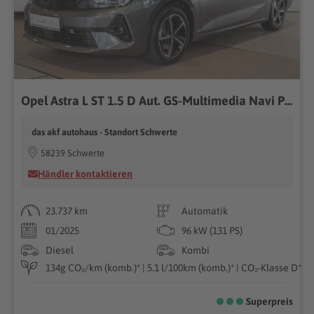
Opel Astra L ST 1.5 D Aut. GS-Multimedia Navi Pro*AHK
das akf autohaus - Standort Schwerte
58239 Schwerte
Händler kontaktieren
23.737 km
Automatik
01/2025
96 kW (131 PS)
Diesel
Kombi
134g CO₂/km (komb.)* | 5.1 l/100km (komb.)* | CO₂-Klasse D*
Superpreis