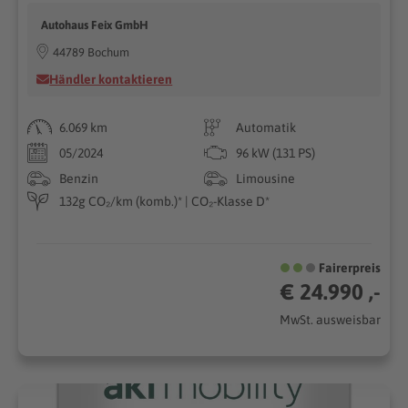
Autohaus Feix GmbH
44789 Bochum
Händler kontaktieren
6.069 km
Automatik
05/2024
96 kW (131 PS)
Benzin
Limousine
132g CO₂/km (komb.)* | CO₂-Klasse D*
Fairerpreis
€ 24.990 ,-
MwSt. ausweisbar