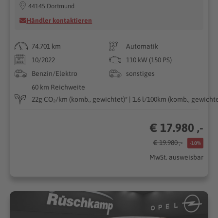
44145 Dortmund
Händler kontaktieren
74.701 km
Automatik
10/2022
110 kW (150 PS)
Benzin/Elektro
sonstiges
60 km Reichweite
22g CO₂/km (komb., gewichtet)* | 1.6 l/100km (komb., gewichte
€ 17.980 ,-
€ 19.980 ,-
-10%
MwSt. ausweisbar