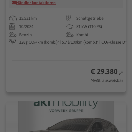
Händler kontaktieren
15.531 km
Schaltgetriebe
10/2024
81 kW (110 PS)
Benzin
Kombi
128g CO₂/km (komb.)* | 5.7 l/100km (komb.)* | CO₂-Klasse D*
€ 29.380 ,-
MwSt. ausweisbar