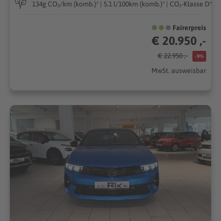
134g CO₂/km (komb.)* | 5.1 l/100km (komb.)* | CO₂-Klasse D*
Fairerpreis
€ 20.950 ,-
€ 22.950 ,-
-9%
MwSt. ausweisbar