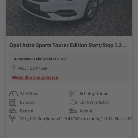
Opel Astra Sports Tourer Edition Start/Stop 1.2 Edition, AHK, LED, Kamera, Navi, AppConnect
Autocenter Lahr GmbH Co. KG
44339 Dortmund
Händler kontaktieren
34.500 km
Schaltgetriebe
03/2021
107 kW (145 PS)
Benzin
Kombi
123g CO₂/km (komb.)* | 5.4 l/100km (komb.)* | CO₂-Klasse D*