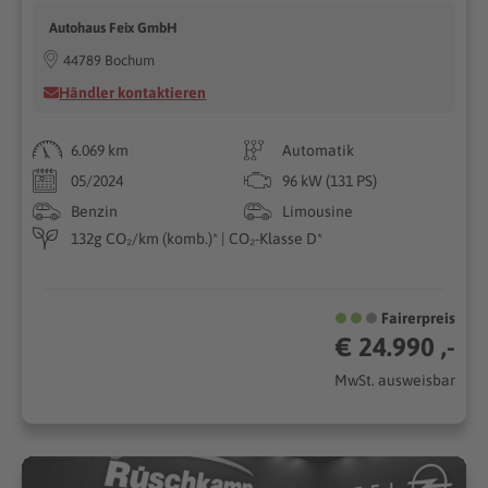
Autohaus Feix GmbH
44789 Bochum
Händler kontaktieren
6.069 km
Automatik
05/2024
96 kW (131 PS)
Benzin
Limousine
132g CO₂/km (komb.)* | CO₂-Klasse D*
Fairerpreis
€ 24.990 ,-
MwSt. ausweisbar