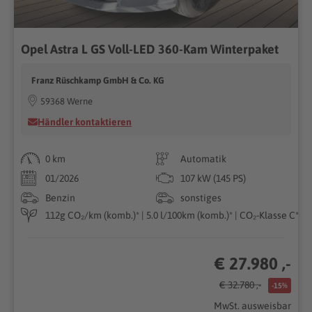
Opel Astra L GS Voll-LED 360-Kam Winterpaket
Franz Rüschkamp GmbH & Co. KG
59368 Werne
Händler kontaktieren
0 km
Automatik
01/2026
107 kW (145 PS)
Benzin
sonstiges
112g CO₂/km (komb.)* | 5.0 l/100km (komb.)* | CO₂-Klasse C*
€ 27.980 ,-
€ 32.780 ,-
-15%
MwSt. ausweisbar