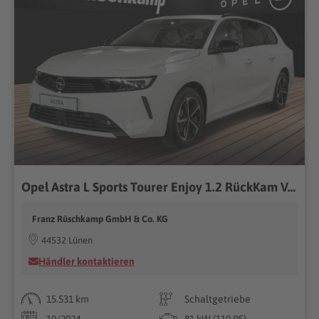
Opel Astra L Sports Tourer Enjoy 1.2 RückKam Voll-LED
Franz Rüschkamp GmbH & Co. KG
44532 Lünen
Händler kontaktieren
15.531 km
Schaltgetriebe
10/2024
81 kW (110 PS)