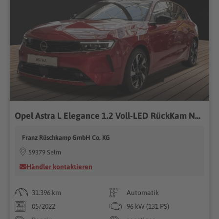
Opel Astra L Elegance 1.2 Voll-LED RückKam Navi PDCv+h LM SHZ
Franz Rüschkamp GmbH Co. KG
59379 Selm
Händler kontaktieren
31.396 km
Automatik
05/2022
96 kW (131 PS)