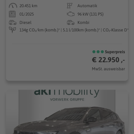
20.451 km
Automatik
01/2025
96 kW (131 PS)
Diesel
Kombi
134g CO₂/km (komb.)* | 5.1 l/100km (komb.)* | CO₂-Klasse D*
Superpreis
€ 22.950 ,-
MwSt. ausweisbar