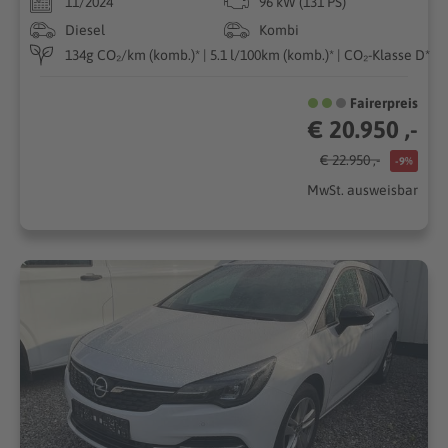
11/2024
96 kW (131 PS)
Diesel
Kombi
134g CO₂/km (komb.)* | 5.1 l/100km (komb.)* | CO₂-Klasse D*
Fairerpreis
€ 20.950 ,-
€ 22.950 ,-
-9%
MwSt. ausweisbar