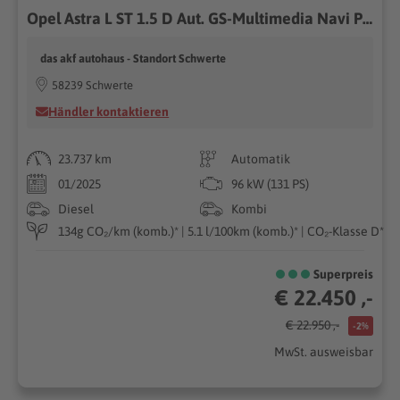
Opel Astra L ST 1.5 D Aut. GS-Multimedia Navi Pro*AHK
das akf autohaus - Standort Schwerte
58239 Schwerte
Händler kontaktieren
23.737 km
Automatik
01/2025
96 kW (131 PS)
Diesel
Kombi
134g CO₂/km (komb.)* | 5.1 l/100km (komb.)* | CO₂-Klasse D*
Superpreis
€ 22.450 ,-
€ 22.950 ,-
-2%
MwSt. ausweisbar