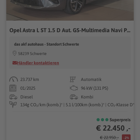
Opel Astra L ST 1.5 D Aut. GS-Multimedia Navi Pro*AHK
das akf autohaus - Standort Schwerte
58239 Schwerte
Händler kontaktieren
23.737 km
Automatik
01/2025
96 kW (131 PS)
Diesel
Kombi
134g CO₂/km (komb.)* | 5.1 l/100km (komb.)* | CO₂-Klasse D*
Superpreis
€ 22.450 ,-
€ 22.950 ,-
-2%