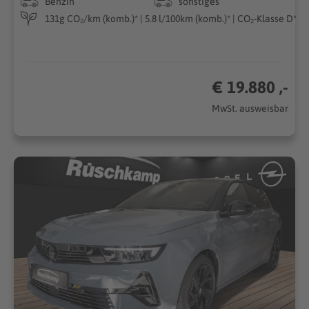
Benzin
sonstiges
131g CO₂/km (komb.)* | 5.8 l/100km (komb.)* | CO₂-Klasse D*
€ 19.880 ,-
MwSt. ausweisbar