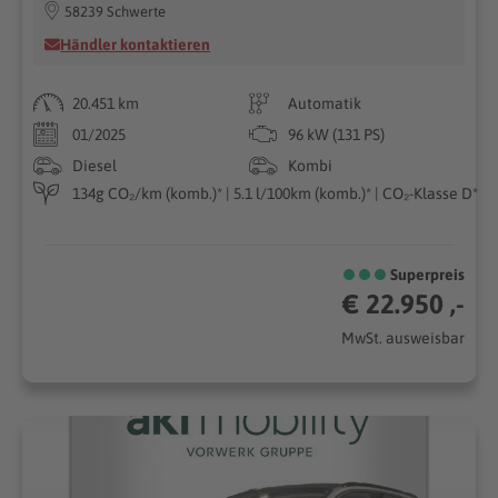
58239 Schwerte
Händler kontaktieren
20.451 km
Automatik
01/2025
96 kW (131 PS)
Diesel
Kombi
134g CO₂/km (komb.)* | 5.1 l/100km (komb.)* | CO₂-Klasse D*
Superpreis
€ 22.950 ,-
MwSt. ausweisbar