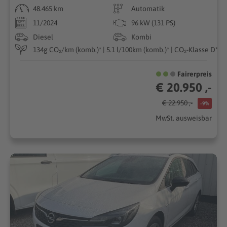
48.465 km
Automatik
11/2024
96 kW (131 PS)
Diesel
Kombi
134g CO₂/km (komb.)* | 5.1 l/100km (komb.)* | CO₂-Klasse D*
Fairerpreis
€ 20.950 ,-
€ 22.950 ,-
-9%
MwSt. ausweisbar