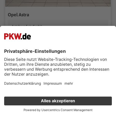
Opel Astra
Autohaus Feix GmbH
44789 Bochum
Händler kontaktieren
6.069 km
Automatik
05/2024
96 kW (131 PS)
Benzin
Limousine
132g CO₂/km (komb.)* | CO₂-Klasse D*
Fairerpreis
€ 24.990 ,-
Verkauf deinen Gebrauchten online
MwSt. ausweisbar
Kostenlose Fahrzeugbewertung
in nur 1 Minute