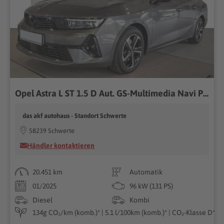
Opel Astra L ST 1.5 D Aut. GS-Multimedia Navi Pro*AHK
das akf autohaus - Standort Schwerte
58239 Schwerte
Händler kontaktieren
20.451 km
Automatik
01/2025
96 kW (131 PS)
Diesel
Kombi
134g CO₂/km (komb.)* | 5.1 l/100km (komb.)* | CO₂-Klasse D*