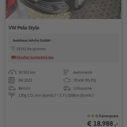
VW Polo Style
Autohaus Jehrke GmbH
59192 Bergkamen
Händler kontaktieren
30.503 km
Automatik
04/2023
70 kW (95 PS)
Benzin
Limousine
130g CO₂/km (komb.)* | 5.7 l/100km (komb.)*
Fairerpreis
€ 18.988 ,-