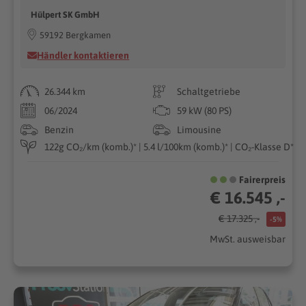
Hülpert SK GmbH
59192 Bergkamen
Händler kontaktieren
26.344 km
Schaltgetriebe
06/2024
59 kW (80 PS)
Benzin
Limousine
122g CO₂/km (komb.)* | 5.4 l/100km (komb.)* | CO₂-Klasse D*
Fairerpreis
€ 16.545 ,-
€ 17.325 ,-
-5%
MwSt. ausweisbar