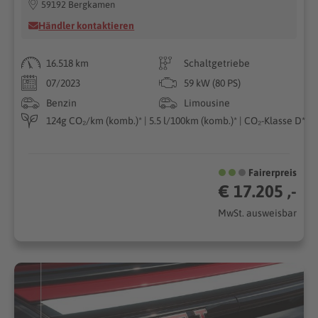
59192 Bergkamen
Händler kontaktieren
16.518 km
Schaltgetriebe
07/2023
59 kW (80 PS)
Benzin
Limousine
124g CO₂/km (komb.)* | 5.5 l/100km (komb.)* | CO₂-Klasse D*
Fairerpreis
€ 17.205 ,-
MwSt. ausweisbar