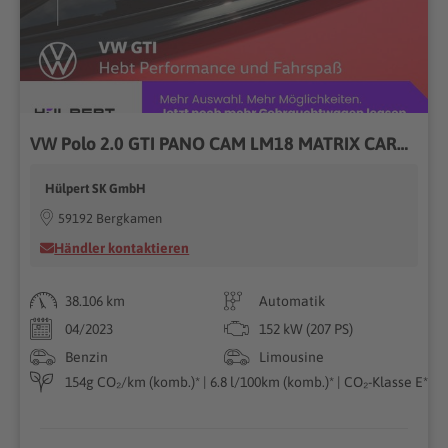
VW Polo 2.0 GTI PANO CAM LM18 MATRIX CARPLAY DAB+
Hülpert SK GmbH
59192 Bergkamen
Händler kontaktieren
38.106 km
Automatik
04/2023
152 kW (207 PS)
Benzin
Limousine
154g CO₂/km (komb.)* | 6.8 l/100km (komb.)* | CO₂-Klasse E*