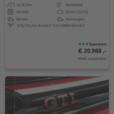
11.712 km
Automatik
09/2025
85 kW (116 PS)
Benzin
Kleinwagen
127g CO₂/km (komb.)* | 5.6 l/100km (komb.)*
Superpreis
€ 20.988 ,-
MwSt. ausweisbar