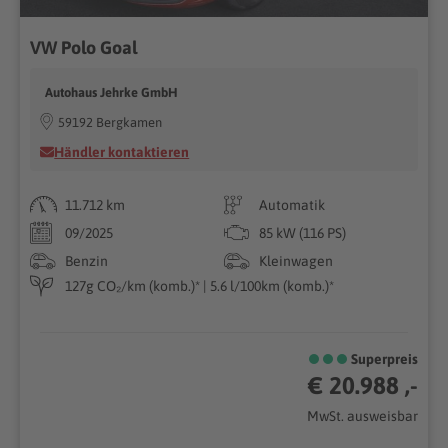
VW Polo Goal
Autohaus Jehrke GmbH
59192 Bergkamen
Händler kontaktieren
11.712 km
Automatik
09/2025
85 kW (116 PS)
Benzin
Kleinwagen
127g CO₂/km (komb.)* | 5.6 l/100km (komb.)*
Superpreis
€ 20.988 ,-
MwSt. ausweisbar