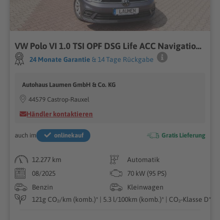
VW Polo VI 1.0 TSI OPF DSG Life ACC Navigation DigiPro Rückfahrkamera Parklenkassistent Allwetterreifen
24 Monate Garantie
& 14 Tage Rückgabe
Autohaus Laumen GmbH & Co. KG
44579 Castrop-Rauxel
Händler kontaktieren
auch im
onlinekauf
Gratis Lieferung
12.277 km
Automatik
08/2025
70 kW (95 PS)
Benzin
Kleinwagen
121g CO₂/km (komb.)* | 5.3 l/100km (komb.)* | CO₂-Klasse D*