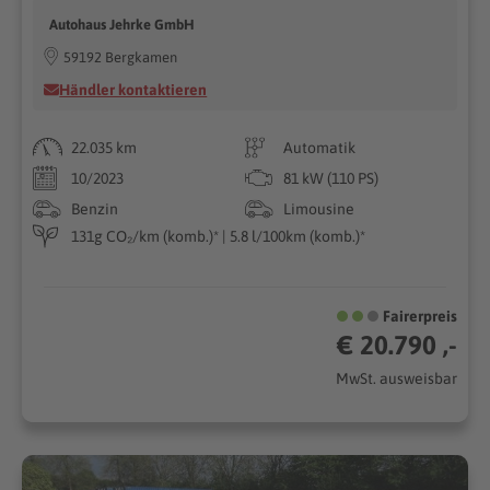
Autohaus Jehrke GmbH
59192 Bergkamen
Händler kontaktieren
22.035 km
Automatik
10/2023
81 kW (110 PS)
Benzin
Limousine
131g CO₂/km (komb.)* | 5.8 l/100km (komb.)*
Fairerpreis
€ 20.790 ,-
MwSt. ausweisbar