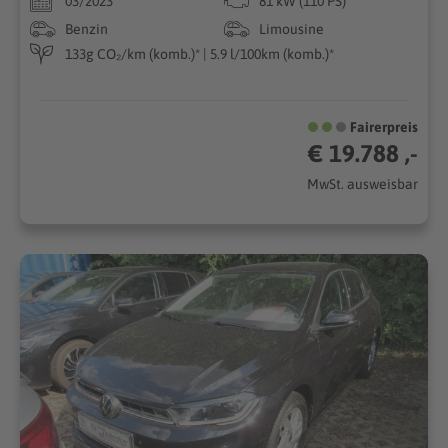
03/2023
81 kW (110 PS)
Benzin
Limousine
133g CO₂/km (komb.)* | 5.9 l/100km (komb.)*
Fairerpreis
€ 19.788 ,-
MwSt. ausweisbar