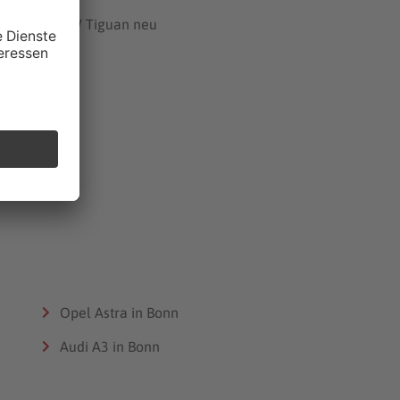
VW Tiguan neu
Opel Astra in Bonn
Audi A3 in Bonn