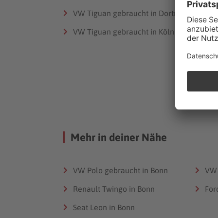
VW 
VW Tiguan gebraucht in Dortmund
VW 
VW Tiguan gebraucht in Köln
VW 
Mehr in deiner Nähe
VW Polo gebraucht in Bonn
VW 
Renault Twingo in Bonn
For
Seat Leon in Bonn