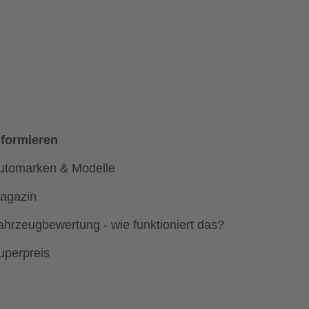
nformieren
utomarken & Modelle
agazin
ahrzeugbewertung - wie funktioniert das?
uperpreis