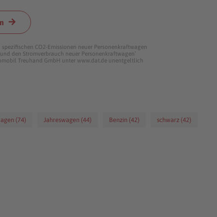
n
len spezifischen CO2-Emissionen neuer Personenkraftwagen
n und den Stromverbrauch neuer Personenkraftwagen’
tomobil Treuhand GmbH unter www.dat.de unentgeltlich
agen (74)
Jahreswagen (44)
Benzin (42)
schwarz (42)