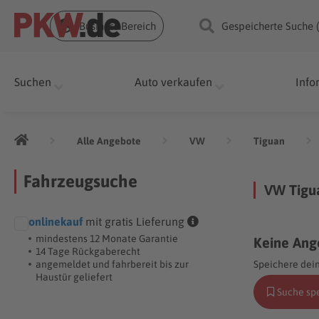
Business Bereich
Gespeicherte Suche 
Suchen
Auto verkaufen
Info
Alle Angebote
VW
Tiguan
Fahrzeugsuche
VW Tigu
onlinekauf
mit gratis Lieferung
mindestens 12 Monate Garantie
Keine Ang
14 Tage Rückgaberecht
angemeldet und fahrbereit bis zur
Speichere dein
Haustür geliefert
Suche sp