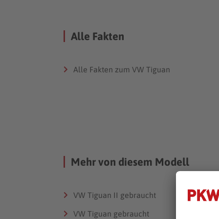
Alle Fakten
Alle Fakten zum VW Tiguan
Mehr von diesem Modell
VW Tiguan II gebraucht
VW 
Düs
VW Tiguan gebraucht