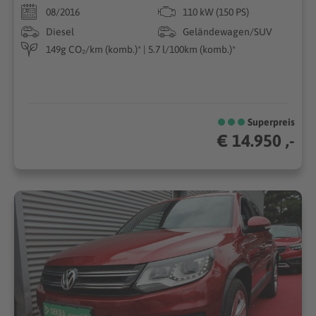
08/2016
110 kW (150 PS)
Diesel
Geländewagen/SUV
149g CO₂/km (komb.)* | 5.7 l/100km (komb.)*
Superpreis
€ 14.950 ,-