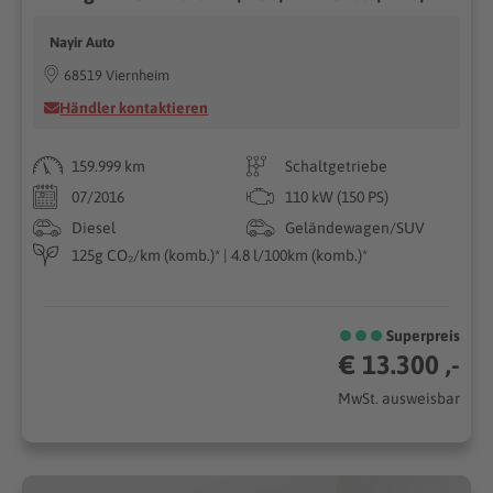
Nayir Auto
68519 Viernheim
Händler kontaktieren
159.999 km
Schaltgetriebe
07/2016
110 kW (150 PS)
Diesel
Geländewagen/SUV
125g CO₂/km (komb.)* | 4.8 l/100km (komb.)*
Superpreis
€ 13.300 ,-
MwSt. ausweisbar