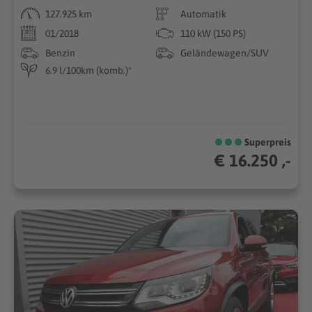
127.925 km
Automatik
01/2018
110 kW (150 PS)
Benzin
Geländewagen/SUV
6.9 l/100km (komb.)*
Superpreis
€ 16.250 ,-