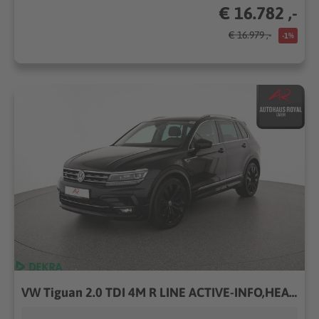
€ 16.782 ,-
€ 16.979 ,-
-1%
VW Tiguan 2.0 TDI 4M R LINE ACTIVE-INFO,HEADUP,ACC