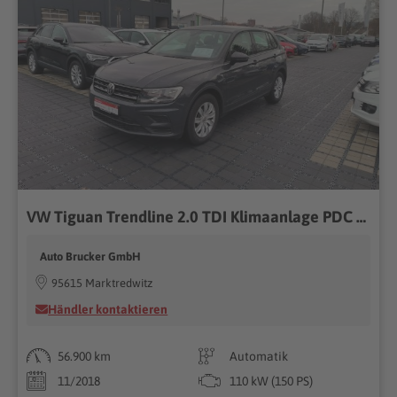
VW Tiguan Trendline 2.0 TDI Klimaanlage PDC el.Fh.
Auto Brucker GmbH
95615 Marktredwitz
Händler kontaktieren
56.900 km
Automatik
11/2018
110 kW (150 PS)