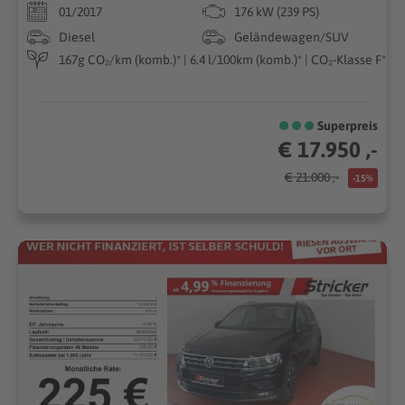
01/2017
176 kW (239 PS)
Diesel
Geländewagen/SUV
167g CO₂/km (komb.)* | 6.4 l/100km (komb.)* | CO₂-Klasse F*
Superpreis
€ 17.950 ,-
€ 21.000 ,-
-15%