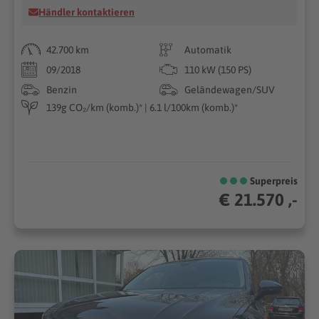
Händler kontaktieren
42.700 km
Automatik
09/2018
110 kW (150 PS)
Benzin
Geländewagen/SUV
139g CO₂/km (komb.)* | 6.1 l/100km (komb.)*
Superpreis
€ 21.570 ,-