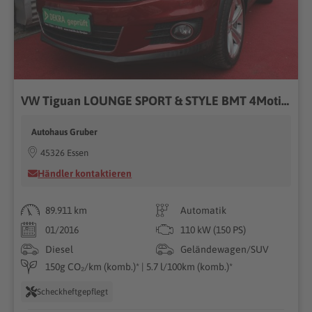
VW Tiguan LOUNGE SPORT & STYLE BMT 4Motion NAVI AHK
Autohaus Gruber
45326 Essen
Händler kontaktieren
89.911 km
Automatik
01/2016
110 kW (150 PS)
Diesel
Geländewagen/SUV
150g CO₂/km (komb.)* | 5.7 l/100km (komb.)*
Scheckheftgepflegt