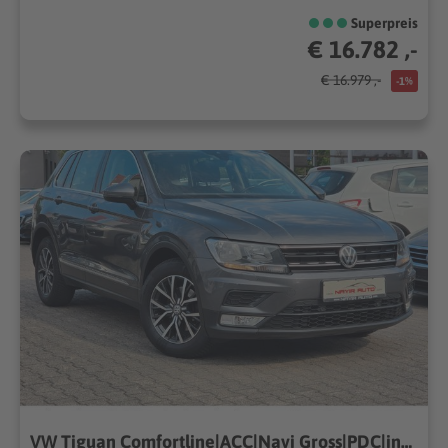
Superpreis
€ 16.782 ,-
€ 16.979 ,-
-1%
VW Tiguan Comfortline|ACC|Navi Gross|PDC|inkl Mwst