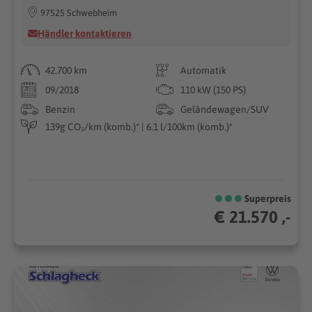
97525 Schwebheim
Händler kontaktieren
42.700 km
Automatik
09/2018
110 kW (150 PS)
Benzin
Geländewagen/SUV
139g CO₂/km (komb.)* | 6.1 l/100km (komb.)*
Superpreis
€ 21.570 ,-