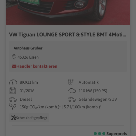
VW Tiguan LOUNGE SPORT & STYLE BMT 4Motion NAVI AHK
Autohaus Gruber
45326 Essen
Händler kontaktieren
89.911 km
Automatik
01/2016
110 kW (150 PS)
Diesel
Geländewagen/SUV
150g CO₂/km (komb.)* | 5.7 l/100km (komb.)*
Scheckheftgepflegt
Superpreis