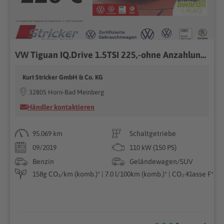
VW Tiguan IQ.Drive 1.5TSI 225,-ohne Anzahlung Navi
Kurt Stricker GmbH & Co. KG
32805 Horn-Bad Meinberg
Händler kontaktieren
95.069 km
Schaltgetriebe
09/2019
110 kW (150 PS)
Benzin
Geländewagen/SUV
158g CO₂/km (komb.)* | 7.0 l/100km (komb.)* | CO₂-Klasse F*