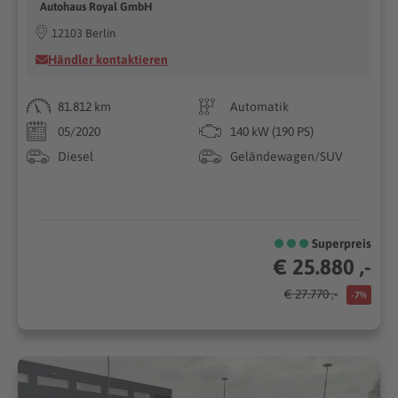
Autohaus Royal GmbH
12103 Berlin
Händler kontaktieren
81.812 km
Automatik
05/2020
140 kW (190 PS)
Diesel
Geländewagen/SUV
Superpreis
€ 25.880 ,-
€ 27.770 ,-
-7%