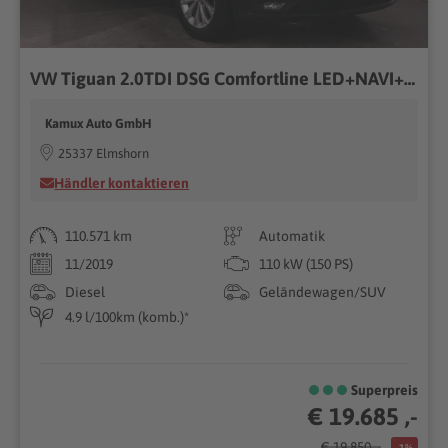
VW Tiguan 2.0TDI DSG Comfortline LED+NAVI+KAMERA+AH
Kamux Auto GmbH
25337 Elmshorn
Händler kontaktieren
110.571 km
Automatik
11/2019
110 kW (150 PS)
Diesel
Geländewagen/SUV
4.9 l/100km (komb.)*
Superpreis
€ 19.685 ,-
€ 19.850 ,-
-1%