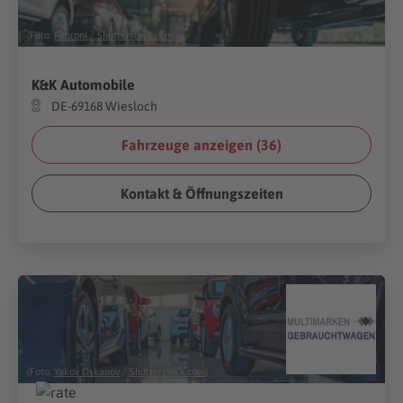
(Foto:
Fahroni
/
Shutterstock.com
)
K&K Automobile
DE-69168 Wiesloch
Fahrzeuge anzeigen (
36
)
Kontakt & Öffnungszeiten
(Foto:
Yakov Oskanov
/
Shutterstock.com
)