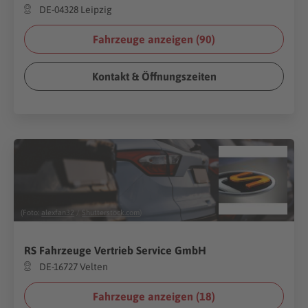
DE-04328 Leipzig
Fahrzeuge anzeigen (
90
)
Kontakt & Öffnungszeiten
(Foto:
alexfan32
/
Shutterstock.com
)
RS Fahrzeuge Vertrieb Service GmbH
DE-16727 Velten
Fahrzeuge anzeigen (
18
)