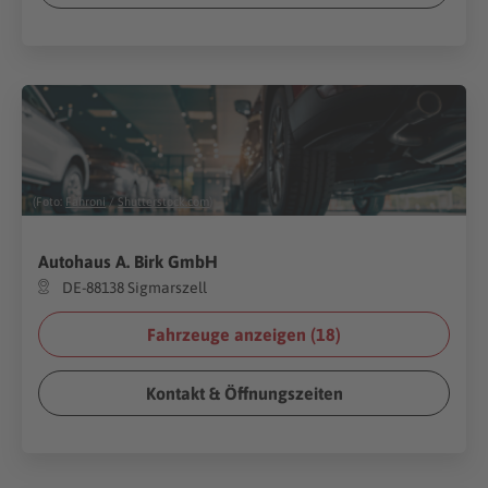
(Foto:
Fahroni
/
Shutterstock.com
)
Autohaus A. Birk GmbH
DE-88138 Sigmarszell
Fahrzeuge anzeigen (
18
)
Kontakt & Öffnungszeiten