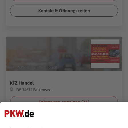
Kontakt & Öffnungszeiten
(Foto:
W. Phokin
/
Shutterstock.com
)
KFZ Handel
DE-14612 Falkensee
Fahrzeuge anzeigen (
31
)
Kontakt & Öffnungszeiten