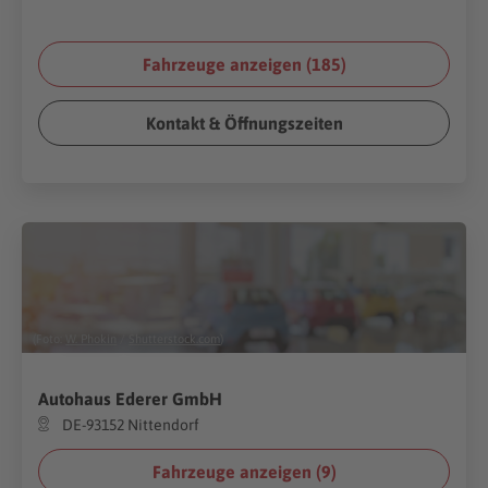
Fahrzeuge anzeigen (
185
)
Kontakt & Öffnungszeiten
(Foto:
W. Phokin
/
Shutterstock.com
)
Autohaus Ederer GmbH
DE-93152 Nittendorf
Fahrzeuge anzeigen (
9
)