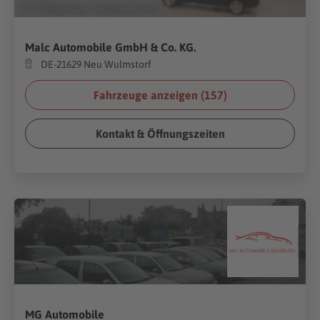
(Foto:
Gargantiopa
/
Shutterstock.com
)
Malc Automobile GmbH & Co. KG.
DE-21629 Neu Wulmstorf
Fahrzeuge anzeigen (
157
)
Kontakt & Öffnungszeiten
MG Automobile