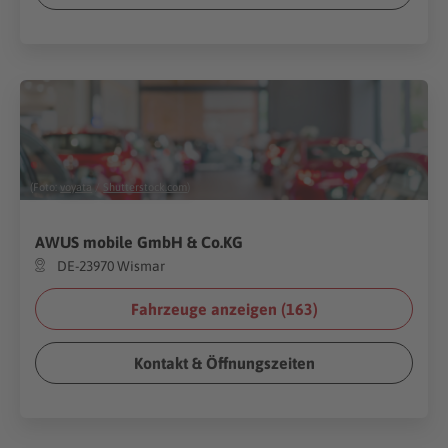
(Foto:
voyata
/
Shutterstock.com
)
AWUS mobile GmbH & Co.KG
DE-23970 Wismar
Fahrzeuge anzeigen (
163
)
Kontakt & Öffnungszeiten