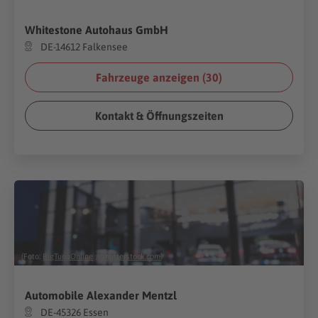
Whitestone Autohaus GmbH
DE-14612 Falkensee
Fahrzeuge anzeigen (
30
)
Kontakt & Öffnungszeiten
(Foto:
BigTunaOnline
/
Shutterstock.com
)
Automobile Alexander Mentzl
DE-45326 Essen