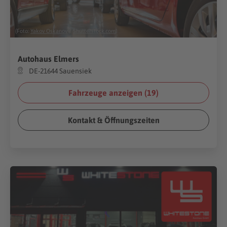
(Foto:
Yakov Oskanov
/
Shutterstock.com
)
Autohaus Elmers
DE-21644 Sauensiek
Fahrzeuge anzeigen (
19
)
Kontakt & Öffnungszeiten