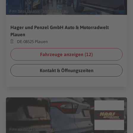
(Foto:
Yakov Oskanov
/
Shutterstock.com
)
Hager und Penzel GmbH Auto & Motorradwelt
Plauen
DE-08525 Plauen
Fahrzeuge anzeigen (
12
)
Kontakt & Öffnungszeiten
(Foto:
alexfan32
/
Shutterstock.com
)