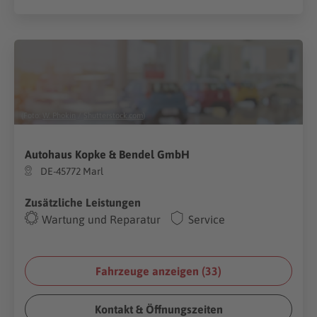
(Foto:
W. Phokin
/
Shutterstock.com
)
Autohaus Kopke & Bendel GmbH
DE-45772 Marl
Zusätzliche Leistungen
Wartung und Reparatur
Service
Fahrzeuge anzeigen (
33
)
Kontakt & Öffnungszeiten