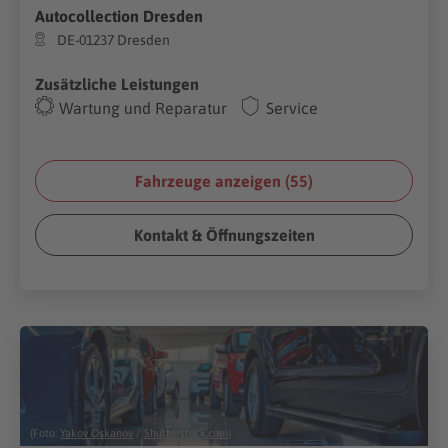
Autocollection Dresden
DE-01237 Dresden
Zusätzliche Leistungen
Wartung und Reparatur
Service
Fahrzeuge anzeigen (
55
)
Kontakt & Öffnungszeiten
(Foto:
Yakov Oskanov
/
Shutterstock.com
)