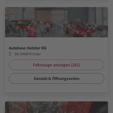
(Foto:
voyata
/
Shutterstock.com
)
Autohaus Hetzler KG
DE-34560 Fritzlar
Fahrzeuge anzeigen (
201
)
Kontakt & Öffnungszeiten