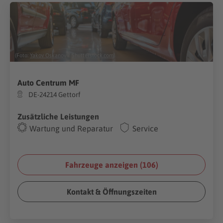
(Foto:
Yakov Oskanov
/
Shutterstock.com
)
Auto Centrum MF
DE-24214 Gettorf
Zusätzliche Leistungen
Wartung und Reparatur
Service
Fahrzeuge anzeigen (
106
)
Kontakt & Öffnungszeiten