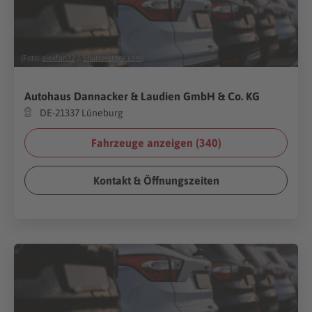
(Foto:
alexfan32
/
Shutterstock.com
)
Autohaus Dannacker & Laudien GmbH & Co. KG
DE-21337 Lüneburg
Fahrzeuge anzeigen (
340
)
Kontakt & Öffnungszeiten