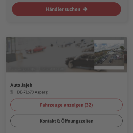
Händler suchen
(Foto:
Gargantiopa
/
Shutterstock.com
)
Auto Jajeh
DE-71679 Asperg
Fahrzeuge anzeigen (
32
)
Kontakt & Öffnungszeiten