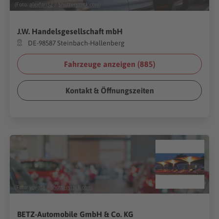
(Foto:
alexfan32
/
Shutterstock.com
)
J.W. Handelsgesellschaft mbH
DE-98587 Steinbach-Hallenberg
Fahrzeuge anzeigen (
885
)
Kontakt & Öffnungszeiten
(Foto:
voyata
/
Shutterstock.com
)
BETZ-Automobile GmbH & Co. KG