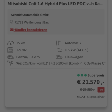
Mitsubishi Colt 1.6 Hybrid Plus LED PDC v+h Kamera Tempomat
Schmidt Automobile GmbH
91781 Weißenburg i.Bay.
Händler kontaktieren
15 km
Automatik
12/2025
105 kW (143 PS)
Benzin/Elektro
Kleinwagen
96g CO₂/km (komb.)* | 4.2 l/100km (komb.)* | CO₂-Klasse C*
Superpreis
€ 21.570 ,-
€ 23.280 ,-
-7%
MwSt. ausweisbar