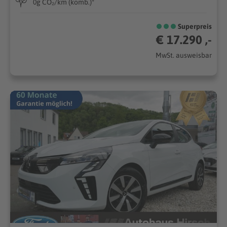
0g CO₂/km (komb.)*
Superpreis
€ 17.290 ,-
MwSt. ausweisbar