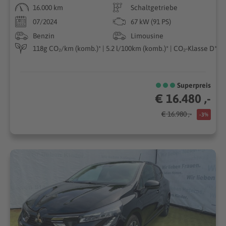
16.000 km
Schaltgetriebe
07/2024
67 kW (91 PS)
Benzin
Limousine
118g CO₂/km (komb.)* | 5.2 l/100km (komb.)* | CO₂-Klasse D*
Superpreis
€ 16.480 ,-
€ 16.980 ,-
-3%