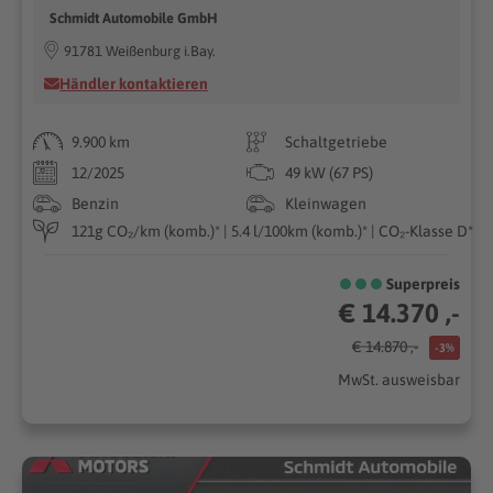
Schmidt Automobile GmbH
91781 Weißenburg i.Bay.
Händler kontaktieren
9.900 km
Schaltgetriebe
12/2025
49 kW (67 PS)
Benzin
Kleinwagen
121g CO₂/km (komb.)* | 5.4 l/100km (komb.)* | CO₂-Klasse D*
Superpreis
€ 14.370 ,-
€ 14.870 ,-
-3%
MwSt. ausweisbar