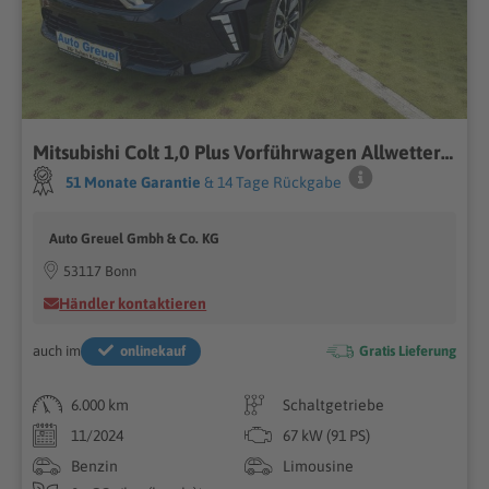
Mitsubishi Colt 1,0 Plus Vorführwagen Allwetterreifen...
51 Monate Garantie
& 14 Tage Rückgabe
Auto Greuel Gmbh & Co. KG
53117 Bonn
Händler kontaktieren
auch im
onlinekauf
Gratis Lieferung
6.000 km
Schaltgetriebe
11/2024
67 kW (91 PS)
Benzin
Limousine