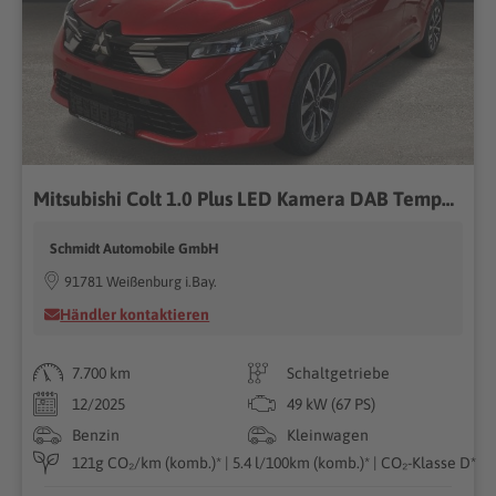
Mitsubishi Colt 1.0 Plus LED Kamera DAB Tempomat Klima Touch
Schmidt Automobile GmbH
91781 Weißenburg i.Bay.
Händler kontaktieren
7.700 km
Schaltgetriebe
12/2025
49 kW (67 PS)
Benzin
Kleinwagen
121g CO₂/km (komb.)* | 5.4 l/100km (komb.)* | CO₂-Klasse D*