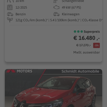
10 km
Schaltgetriebe
12/2025
49 kW (67 PS)
Benzin
Kleinwagen
121g CO₂/km (komb.)* | 5.4 l/100km (komb.)* | CO₂-Klasse D*
Superpreis
€ 16.480 ,-
€ 17.270 ,-
-5%
MwSt. ausweisbar