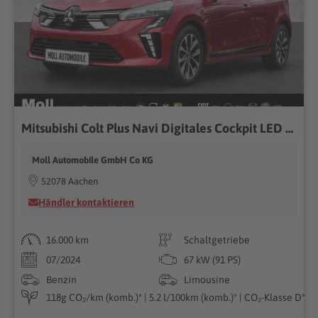
Mitsubishi Colt Plus Navi Digitales Cockpit LED Apple CarPlay Android Auto Klimaautom Musikstreaming
Moll Automobile GmbH Co KG
52078 Aachen
Händler kontaktieren
16.000 km
Schaltgetriebe
07/2024
67 kW (91 PS)
Benzin
Limousine
118g CO₂/km (komb.)* | 5.2 l/100km (komb.)* | CO₂-Klasse D*