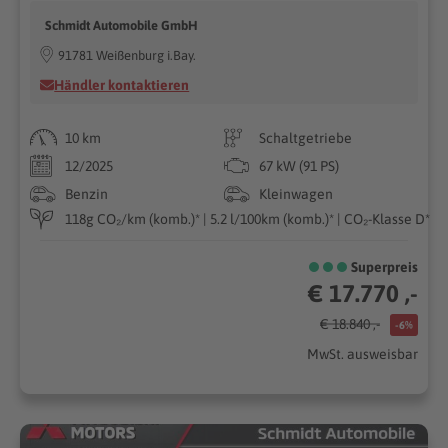
Schmidt Automobile GmbH
91781 Weißenburg i.Bay.
Händler kontaktieren
10 km
Schaltgetriebe
12/2025
67 kW (91 PS)
Benzin
Kleinwagen
118g CO₂/km (komb.)* | 5.2 l/100km (komb.)* | CO₂-Klasse D*
Superpreis
€ 17.770 ,-
€ 18.840 ,-
-6%
MwSt. ausweisbar