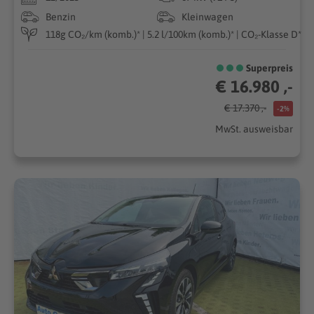
Benzin
Kleinwagen
118g CO₂/km (komb.)* | 5.2 l/100km (komb.)* | CO₂-Klasse D*
Superpreis
€ 16.980 ,-
€ 17.370 ,-
-2%
MwSt. ausweisbar