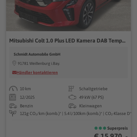
Mitsubishi Colt 1.0 Plus LED Kamera DAB Tempomat Klima Touch
Schmidt Automobile GmbH
91781 Weißenburg i.Bay.
Händler kontaktieren
10 km
Schaltgetriebe
12/2025
49 kW (67 PS)
Benzin
Kleinwagen
121g CO₂/km (komb.)* | 5.4 l/100km (komb.)* | CO₂-Klasse D*
Superpreis
€ 15.970 ,-