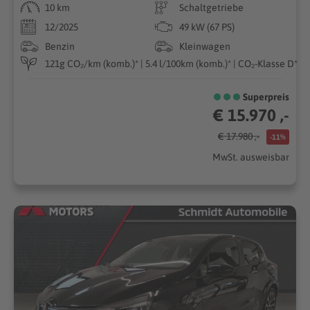
10 km
Schaltgetriebe
12/2025
49 kW (67 PS)
Benzin
Kleinwagen
121g CO₂/km (komb.)* | 5.4 l/100km (komb.)* | CO₂-Klasse D*
Superpreis
€ 15.970 ,-
€ 17.980 ,-
-11%
MwSt. ausweisbar