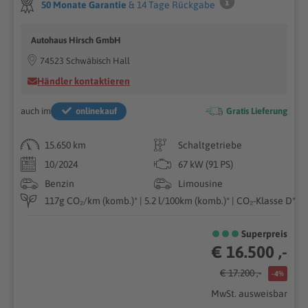
50 Monate Garantie
& 14 Tage Rückgabe
Autohaus Hirsch GmbH
74523 Schwäbisch Hall
Händler kontaktieren
auch im
onlinekauf
Gratis Lieferung
15.650 km
Schaltgetriebe
10/2024
67 kW (91 PS)
Benzin
Limousine
117g CO₂/km (komb.)* | 5.2 l/100km (komb.)* | CO₂-Klasse D*
Superpreis
€ 16.500 ,-
€ 17.200 ,-
-4%
MwSt. ausweisbar