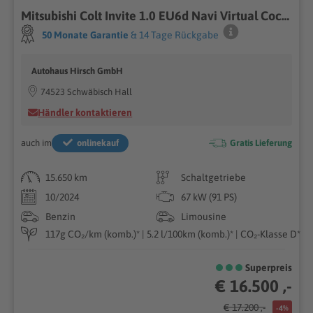
Mitsubishi Colt Invite 1.0 EU6d Navi Virtual Cockpit Sounds
50 Monate Garantie
& 14 Tage Rückgabe
Autohaus Hirsch GmbH
74523 Schwäbisch Hall
Händler kontaktieren
auch im
onlinekauf
Gratis Lieferung
15.650 km
Schaltgetriebe
10/2024
67 kW (91 PS)
Benzin
Limousine
117g CO₂/km (komb.)* | 5.2 l/100km (komb.)* | CO₂-Klasse D*
Superpreis
€ 16.500 ,-
€ 17.200 ,-
-4%