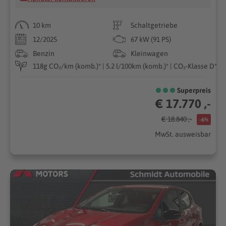
10 km
Schaltgetriebe
12/2025
67 kW (91 PS)
Benzin
Kleinwagen
118g CO₂/km (komb.)* | 5.2 l/100km (komb.)* | CO₂-Klasse D*
Superpreis
€ 17.770 ,-
€ 18.840 ,-
-6%
MwSt. ausweisbar