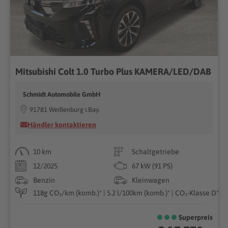
Mitsubishi Colt 1.0 Turbo Plus KAMERA/LED/DAB
Schmidt Automobile GmbH
91781 Weißenburg i.Bay.
Händler kontaktieren
10 km
Schaltgetriebe
12/2025
67 kW (91 PS)
Benzin
Kleinwagen
118g CO₂/km (komb.)* | 5.2 l/100km (komb.)* | CO₂-Klasse D*
Superpreis