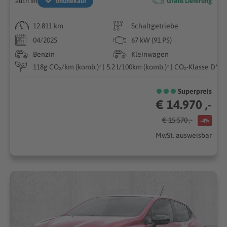
auch im
onlinekauf
Gratis Lieferung
12.811 km
Schaltgetriebe
04/2025
67 kW (91 PS)
Benzin
Kleinwagen
118g CO₂/km (komb.)* | 5.2 l/100km (komb.)* | CO₂-Klasse D*
Superpreis
€ 14.970 ,-
€ 15.570 ,-
-4%
MwSt. ausweisbar