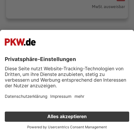
MwSt. ausweisbar
Alle 100 Angebote anzeigen
*Weitere Informationen zum offiziellen Kraftstoffverbrauch und
den offiziellen spezifischen CO2-Emissionen neuer
Personenkraftwagen können dem ‘Leitfaden über den
Kraftstoffverbrauch, die CO2-Emissionen und den
Stromverbrauch neuer Personenkraftwagen’ entnommen
Verkauf deinen Gebrauchten online
werden, der an allen Verkaufsstellen und bei der Deutschen
Automobil Treuhand GmbH unter www.dat.de unentgeltlich
Kostenlose Fahrzeugbewertung
in nur 1 Minute