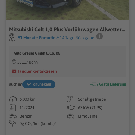
Mitsubishi Colt 1,0 Plus Vorführwagen Allwetterreifen...
51 Monate Garantie
& 14 Tage Rückgabe
Auto Greuel Gmbh & Co. KG
53117 Bonn
Händler kontaktieren
auch im
onlinekauf
Gratis Lieferung
6.000 km
Schaltgetriebe
11/2024
67 kW (91 PS)
Benzin
Limousine
0g CO₂/km (komb.)*