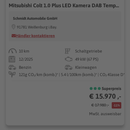
Mitsubishi Colt 1.0 Plus LED Kamera DAB Tempomat Klima Touch
Schmidt Automobile GmbH
91781 Weißenburg i.Bay.
Händler kontaktieren
10 km
Schaltgetriebe
12/2025
49 kW (67 PS)
Benzin
Kleinwagen
121g CO₂/km (komb.)* | 5.4 l/100km (komb.)* | CO₂-Klasse D*
Superpreis
€ 15.970 ,-
€ 17.980 ,-
-11%
MwSt. ausweisbar