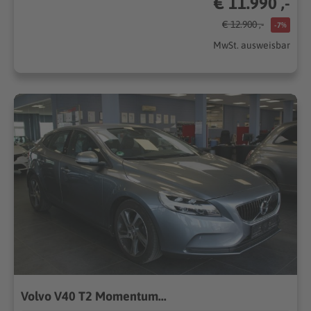
€ 11.990 ,-
€ 12.900 ,-
-7%
MwSt. ausweisbar
Volvo V40 T2 Momentum...