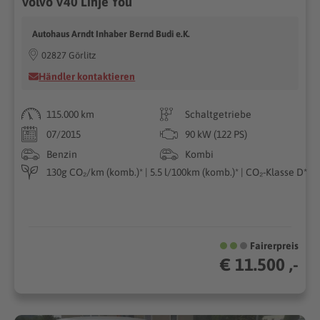
Volvo V40 Linje You
Autohaus Arndt Inhaber Bernd Budi e.K.
02827 Görlitz
Händler kontaktieren
115.000 km
Schaltgetriebe
07/2015
90 kW (122 PS)
Benzin
Kombi
130g CO₂/km (komb.)* | 5.5 l/100km (komb.)* | CO₂-Klasse D*
Fairerpreis
€ 11.500 ,-