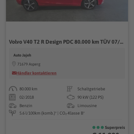
Volvo V40 T2 R Design PDC 80.000 km TÜV 07/2028
Auto Jajeh
71679 Asperg
Händler kontaktieren
80.000 km
Schaltgetriebe
02/2018
90 kW (122 PS)
Benzin
Limousine
5.6 l/100km (komb.)* | CO₂-Klasse B*
Superpreis