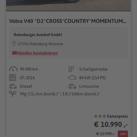
Volvo V40 *D2*CROSS*COUNTRY*MOMENTUM*NAVI*AHK*TÜV NEU*
Rotenburger Autohof GmbH
27356 Rotenburg Wümme
Händler kontaktieren
99.900 km
Schaltgetriebe
07/2014
84 kW (114 PS)
Diesel
Limousine
99g CO₂/km (komb.)* | 3.8 l/100km (komb.)*
Fairerpreis
€ 10.990 ,-
€ 12.990 ,-
-15%