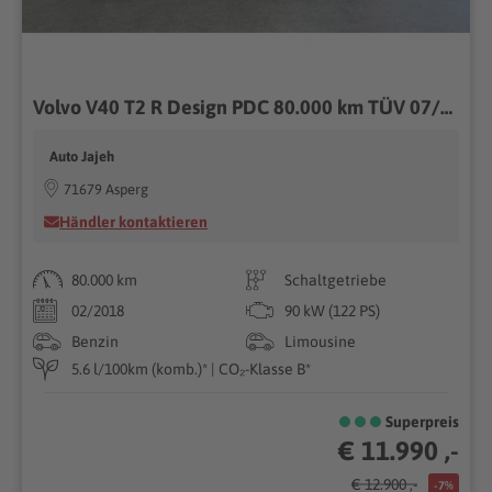
Volvo V40 T2 R Design PDC 80.000 km TÜV 07/2028
Auto Jajeh
71679 Asperg
Händler kontaktieren
80.000 km
Schaltgetriebe
02/2018
90 kW (122 PS)
Benzin
Limousine
5.6 l/100km (komb.)* | CO₂-Klasse B*
Superpreis
€ 11.990 ,-
€ 12.900 ,-
-7%