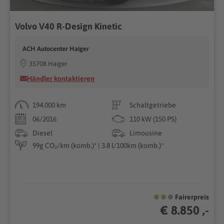
Volvo V40 R-Design Kinetic
ACH Autocenter Haiger
35708 Haiger
Händler kontaktieren
194.000 km
Schaltgetriebe
06/2016
110 kW (150 PS)
Diesel
Limousine
99g CO₂/km (komb.)* | 3.8 l/100km (komb.)*
Fairerpreis
€ 8.850 ,-