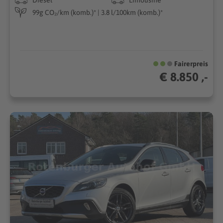
99g CO₂/km (komb.)* | 3.8 l/100km (komb.)*
Fairerpreis
€ 8.850 ,-