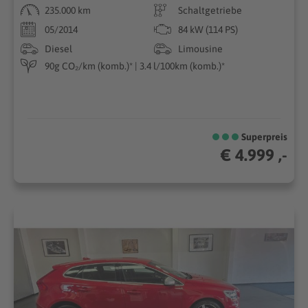
235.000 km
Schaltgetriebe
05/2014
84 kW (114 PS)
Diesel
Limousine
90g CO₂/km (komb.)* | 3.4 l/100km (komb.)*
Superpreis
€ 4.999 ,-