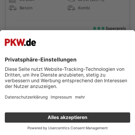
Benzin
Kombi
Superpreis
€ 10.900 ,-
€ 11.390 ,-
-4%
MwSt. ausweisbar
Verkauf deinen Gebrauchten online
Kostenlose Fahrzeugbewertung
in nur 1 Minute