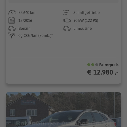
82.640 km
Schaltgetriebe
12/2016
90 kW (122 PS)
Benzin
Limousine
0g CO₂/km (komb.)*
Fairerpreis
€ 12.980 ,-