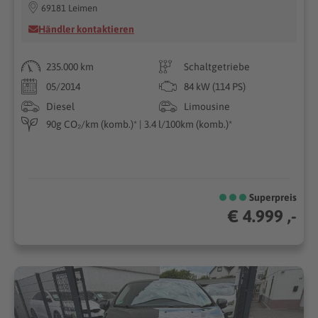
69181 Leimen
Händler kontaktieren
235.000 km
Schaltgetriebe
05/2014
84 kW (114 PS)
Diesel
Limousine
90g CO₂/km (komb.)* | 3.4 l/100km (komb.)*
Superpreis
€ 4.999 ,-