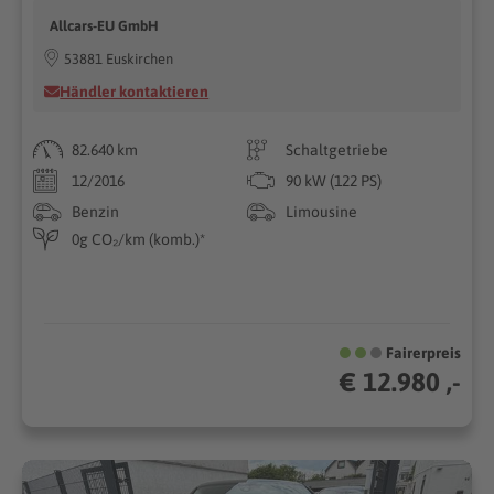
Allcars-EU GmbH
53881 Euskirchen
Händler kontaktieren
82.640 km
Schaltgetriebe
12/2016
90 kW (122 PS)
Benzin
Limousine
0g CO₂/km (komb.)*
Fairerpreis
€ 12.980 ,-