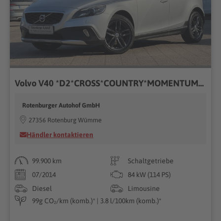
Volvo V40 *D2*CROSS*COUNTRY*MOMENTUM*NAVI*AHK*TÜV NEU*
Rotenburger Autohof GmbH
27356 Rotenburg Wümme
Händler kontaktieren
99.900 km
Schaltgetriebe
07/2014
84 kW (114 PS)
Diesel
Limousine
99g CO₂/km (komb.)* | 3.8 l/100km (komb.)*