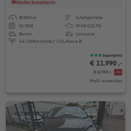
Händler kontaktieren
80.000 km
Schaltgetriebe
02/2018
90 kW (122 PS)
Benzin
Limousine
5.6 l/100km (komb.)* | CO₂-Klasse B*
Superpreis
€ 11.990 ,-
€ 12.900 ,-
-7%
MwSt. ausweisbar