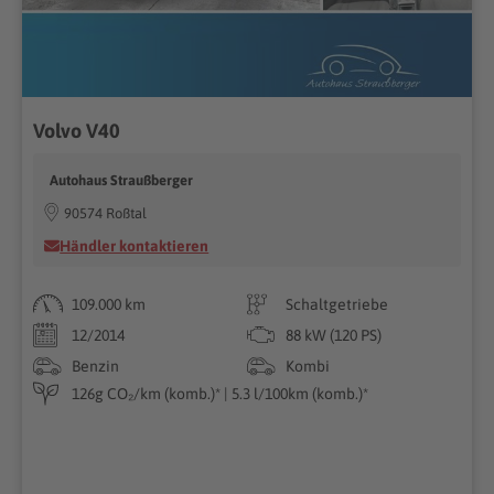
Volvo V40
Autohaus Straußberger
90574 Roßtal
Händler kontaktieren
109.000 km
Schaltgetriebe
12/2014
88 kW (120 PS)
Benzin
Kombi
126g CO₂/km (komb.)* | 5.3 l/100km (komb.)*