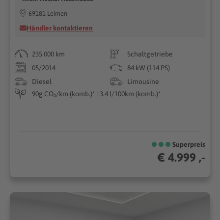
69181 Leimen
Händler kontaktieren
235.000 km
Schaltgetriebe
05/2014
84 kW (114 PS)
Diesel
Limousine
90g CO₂/km (komb.)* | 3.4 l/100km (komb.)*
Superpreis
€ 4.999 ,-