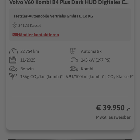
Volvo V60 Kombi B4 Plus Dark HUD Digitales Cockpit Memory Sitze Soundsystem HarmanKardon 360 Kamera
Hetzler-Automobile Vertriebs GmbH & Co KG
34123 Kassel
Händler kontaktieren
22.754 km
Automatik
11/2025
145 kW (197 PS)
Benzin
Kombi
156g CO₂/km (komb.)* | 6.9 l/100km (komb.)* | CO₂-Klasse F*
€ 39.950 ,-
MwSt. ausweisbar