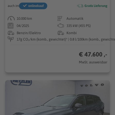
auch im
onlinekauf
Gratis Lieferung
10.000 km
Automatik
04/2025
335 kW (455 PS)
Benzin/Elektro
Kombi
17g CO₂/km (komb., gewichtet)* | 0.8 l/100km (komb., gewichtet
€ 47.600 ,-
MwSt. ausweisbar