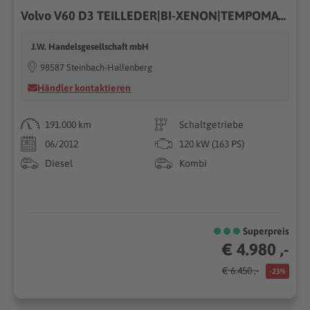
Volvo V60 D3 TEILLEDER|BI-XENON|TEMPOMAT|SITZHEIZUNG
J.W. Handelsgesellschaft mbH
98587 Steinbach-Hallenberg
Händler kontaktieren
191.000 km
Schaltgetriebe
06/2012
120 kW (163 PS)
Diesel
Kombi
Superpreis
€ 4.980 ,-
€ 6.450 ,-
-23%