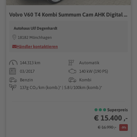
Volvo V60 T4 Kombi Summum Cam AHK Digital 4x Sitzhzg
Autohaus Ulf Degenhardt
18182 Mönchhagen
Händler kontaktieren
144.313 km
Automatik
03/2017
140 kW (190 PS)
Benzin
Kombi
137g CO₂/km (komb.)* | 5.8 l/100km (komb.)*
Superpreis
€ 15.400 ,-
€ 16.990 ,-
-9%