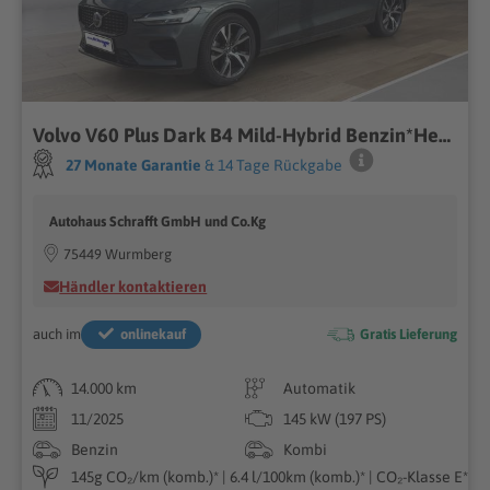
Volvo V60 Plus Dark B4 Mild-Hybrid Benzin*Head-Up*360 Kamera*Pano*
27 Monate Garantie
& 14 Tage Rückgabe
Autohaus Schrafft GmbH und Co.Kg
75449 Wurmberg
Händler kontaktieren
auch im
onlinekauf
Gratis Lieferung
14.000 km
Automatik
11/2025
145 kW (197 PS)
Benzin
Kombi
145g CO₂/km (komb.)* | 6.4 l/100km (komb.)* | CO₂-Klasse E*