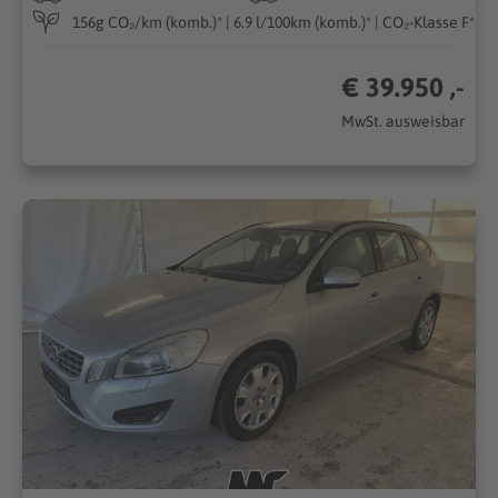
156g CO₂/km (komb.)* | 6.9 l/100km (komb.)* | CO₂-Klasse F*
€ 39.950 ,-
MwSt. ausweisbar