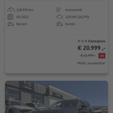
118.930 km
Automatik
03/2022
120 kW (163 PS)
Benzin
Kombi
Fairerpreis
€ 20.999 ,-
€ 21.999 ,-
-5%
MwSt. ausweisbar