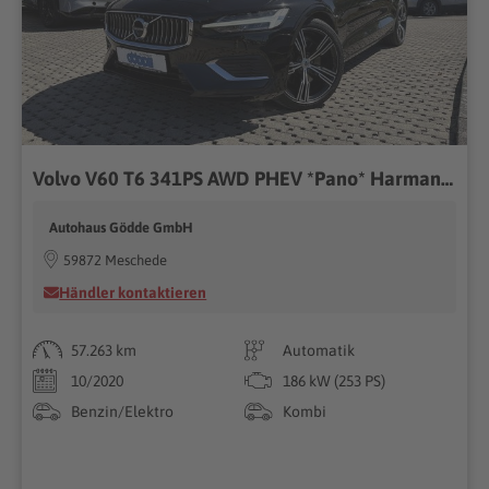
Volvo V60 T6 341PS AWD PHEV *Pano* Harman-Kardon Soundsys. Inscription Expression Recharge Plug-In Hybrid AWD
Autohaus Gödde GmbH
59872 Meschede
Händler kontaktieren
57.263 km
Automatik
10/2020
186 kW (253 PS)
Benzin/Elektro
Kombi