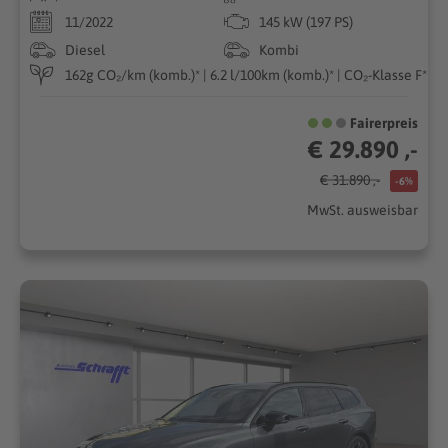
11/2022
145 kW (197 PS)
Diesel
Kombi
162g CO₂/km (komb.)* | 6.2 l/100km (komb.)* | CO₂-Klasse F*
Fairerpreis
€ 29.890 ,-
€ 31.890 ,-
-6%
MwSt. ausweisbar