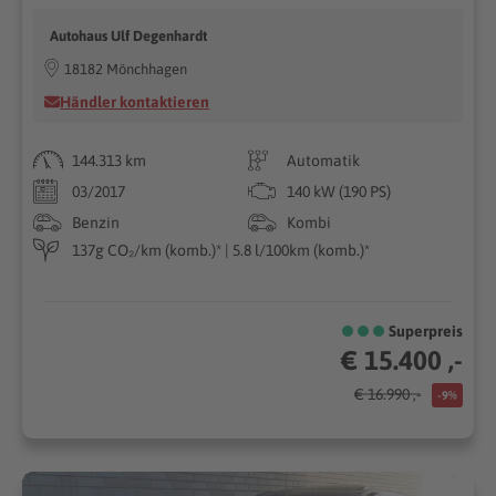
Autohaus Ulf Degenhardt
18182 Mönchhagen
Händler kontaktieren
144.313 km
Automatik
03/2017
140 kW (190 PS)
Benzin
Kombi
137g CO₂/km (komb.)* | 5.8 l/100km (komb.)*
Superpreis
€ 15.400 ,-
€ 16.990 ,-
-9%