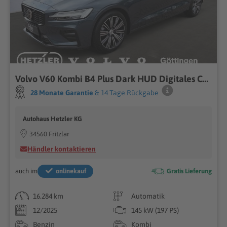
Volvo V60 Kombi B4 Plus Dark HUD Digitales Cockpit Memory Sitze Soundsystem HarmanKardon 360 Kamera
28 Monate Garantie
& 14 Tage Rückgabe
Autohaus Hetzler KG
34560 Fritzlar
Händler kontaktieren
auch im
onlinekauf
Gratis Lieferung
16.284 km
Automatik
12/2025
145 kW (197 PS)
Benzin
Kombi