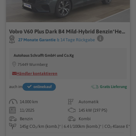
Volvo V60 Plus Dark B4 Mild-Hybrid Benzin*Head-Up*360 Kamera*Pano*
27 Monate Garantie
& 14 Tage Rückgabe
Autohaus Schrafft GmbH und Co.Kg
75449 Wurmberg
Händler kontaktieren
auch im
onlinekauf
Gratis Lieferung
14.000 km
Automatik
11/2025
145 kW (197 PS)
Benzin
Kombi
145g CO₂/km (komb.)* | 6.4 l/100km (komb.)* | CO₂-Klasse E*