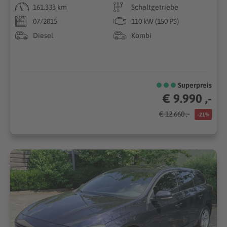
161.333 km
Schaltgetriebe
07/2015
110 kW (150 PS)
Diesel
Kombi
Superpreis
€ 9.990 ,-
€ 12.660 ,-
-21%