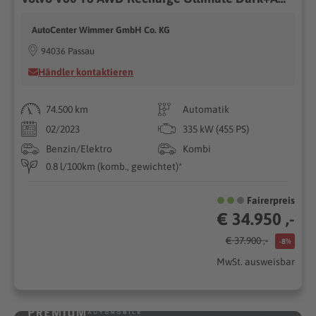
AutoCenter Wimmer GmbH Co. KG
94036 Passau
Händler kontaktieren
74.500 km
Automatik
02/2023
335 kW (455 PS)
Benzin/Elektro
Kombi
0.8 l/100km (komb., gewichtet)*
Fairerpreis
€ 34.950 ,-
€ 37.900 ,-
-8%
MwSt. ausweisbar