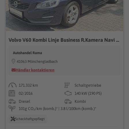
Volvo V60 Kombi Linje Business R.Kamera Navi Alus
Autohandel Rama
41063 Mönchengladbach
Händler kontaktieren
171.332 km
Schaltgetriebe
02/2016
140 kW (190 PS)
Diesel
Kombi
101g CO₂/km (komb.)* | 3.8 l/100km (komb.)*
Scheckheftgepflegt