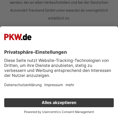
werden, der an allen Verkaufsstellen und bei der Deutschen
Automobil Treuhand GmbH unter www.dat.de unentgeltlich
erhältlich ist.
Volvo V60 – zuverlässiger Kombi in
der Mittelklasse
Der Volvo V60 ist eine Neuentwicklung des schwedischen
Autobauers ohne Vorgänger in dessen Modellgeschichte.
Der Kombi überzeugt durch ein schlichtes Design und
intelligente Sicherheitssysteme.
Verkauf deinen Gebrauchten online
weiterlesen
Kostenlose Fahrzeugbewertung
in nur 1 Minute