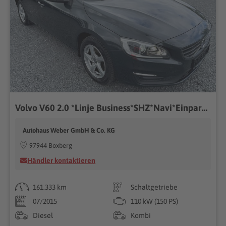
Volvo V60 2.0 *Linje Business*SHZ*Navi*Einparkhilfe vo
Autohaus Weber GmbH & Co. KG
97944 Boxberg
Händler kontaktieren
161.333 km
Schaltgetriebe
07/2015
110 kW (150 PS)
Diesel
Kombi