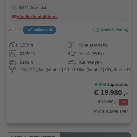
40474 Düsseldorf
Händler kontaktieren
auch im
onlinekauf
Gratis Lieferung
125 km
Schaltgetriebe
04/2026
70 kW (95 PS)
Benzin
Kleinwagen
116g CO₂/km (komb.)* | 5.1 l/100km (komb.)* | CO₂-Klasse D*
Superpreis
€ 19.980 ,-
€ 20.680 ,-
-3%
MwSt. ausweisbar