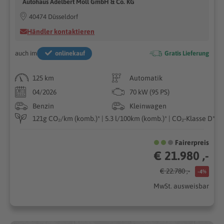
Autohaus Adelbert Moll GmbH & Co. KG
40474 Düsseldorf
Händler kontaktieren
auch im
onlinekauf
Gratis Lieferung
125 km
Automatik
04/2026
70 kW (95 PS)
Benzin
Kleinwagen
121g CO₂/km (komb.)* | 5.3 l/100km (komb.)* | CO₂-Klasse D*
Fairerpreis
€ 21.980 ,-
€ 22.780 ,-
-4%
MwSt. ausweisbar