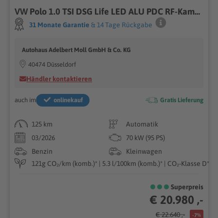
VW Polo 1.0 TSI DSG Life LED ALU PDC RF-Kamera
31 Monate Garantie
& 14 Tage Rückgabe
Autohaus Adelbert Moll GmbH & Co. KG
40474 Düsseldorf
Händler kontaktieren
auch im
onlinekauf
Gratis Lieferung
125 km
Automatik
03/2026
70 kW (95 PS)
Benzin
Kleinwagen
121g CO₂/km (komb.)* | 5.3 l/100km (komb.)* | CO₂-Klasse D*
Superpreis
€ 20.980 ,-
€ 22.640 ,-
-7%