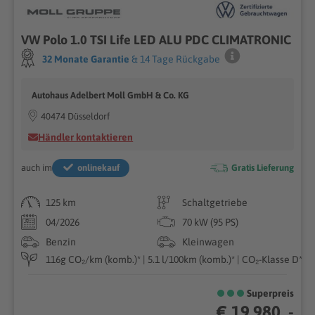
VW Polo 1.0 TSI Life LED ALU PDC CLIMATRONIC
32 Monate Garantie
& 14 Tage Rückgabe
Autohaus Adelbert Moll GmbH & Co. KG
40474 Düsseldorf
Händler kontaktieren
auch im
onlinekauf
Gratis Lieferung
125 km
Schaltgetriebe
04/2026
70 kW (95 PS)
Benzin
Kleinwagen
116g CO₂/km (komb.)* | 5.1 l/100km (komb.)* | CO₂-Klasse D*
Superpreis
€ 19.980 ,-