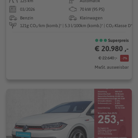
125 km
Automatik
03/2026
70 kW (95 PS)
Benzin
Kleinwagen
121g CO₂/km (komb.)* | 5.3 l/100km (komb.)* | CO₂-Klasse D*
Superpreis
€ 20.980 ,-
€ 22.640 ,-
-7%
MwSt. ausweisbar