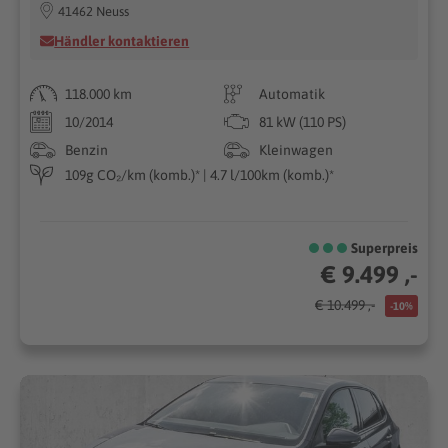
41462 Neuss
Händler kontaktieren
118.000 km
Automatik
10/2014
81 kW (110 PS)
Benzin
Kleinwagen
109g CO₂/km (komb.)* | 4.7 l/100km (komb.)*
Superpreis
€ 9.499 ,-
€ 10.499 ,-
-10%