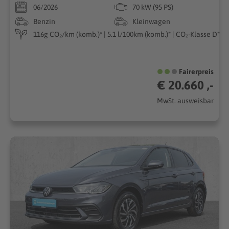
06/2026
70 kW (95 PS)
Benzin
Kleinwagen
116g CO₂/km (komb.)* | 5.1 l/100km (komb.)* | CO₂-Klasse D*
Fairerpreis
€ 20.660 ,-
MwSt. ausweisbar