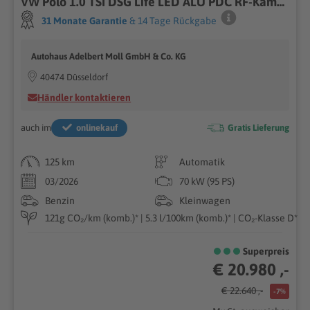
VW Polo 1.0 TSI DSG Life LED ALU PDC RF-Kamera
31 Monate Garantie
& 14 Tage Rückgabe
Autohaus Adelbert Moll GmbH & Co. KG
40474 Düsseldorf
Händler kontaktieren
auch im
onlinekauf
Gratis Lieferung
125 km
Automatik
03/2026
70 kW (95 PS)
Benzin
Kleinwagen
121g CO₂/km (komb.)* | 5.3 l/100km (komb.)* | CO₂-Klasse D*
Superpreis
€ 20.980 ,-
€ 22.640 ,-
-7%