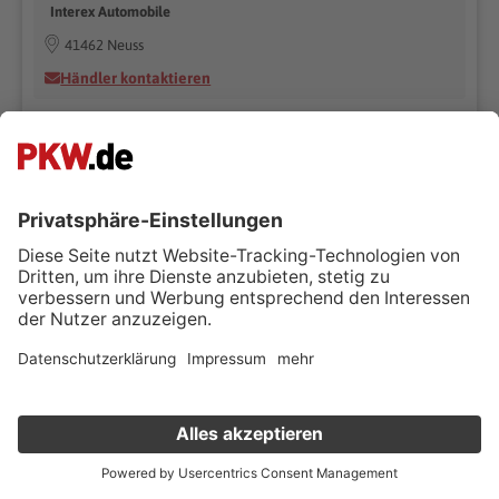
Interex Automobile
41462 Neuss
Händler kontaktieren
118.000 km
Automatik
10/2014
81 kW (110 PS)
Benzin
Kleinwagen
109g CO₂/km (komb.)* | 4.7 l/100km (komb.)*
Superpreis
€ 9.499 ,-
€ 10.499 ,-
-10%
Verkauf deinen Gebrauchten online
Kostenlose Fahrzeugbewertung
in nur 1 Minute