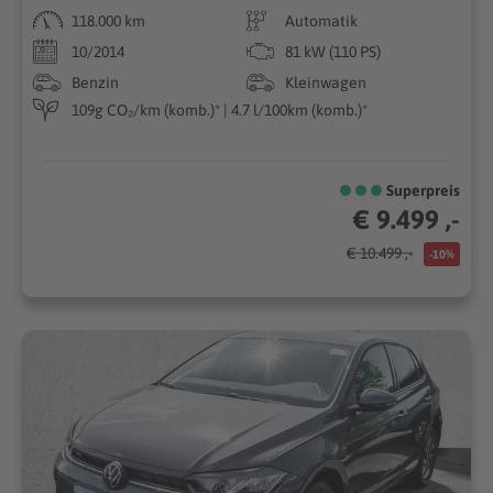
118.000 km
Automatik
10/2014
81 kW (110 PS)
Benzin
Kleinwagen
109g CO₂/km (komb.)* | 4.7 l/100km (komb.)*
Superpreis
€ 9.499 ,-
€ 10.499 ,-
-10%