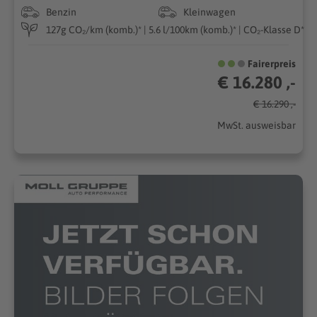
Benzin
Kleinwagen
127g CO₂/km (komb.)* | 5.6 l/100km (komb.)* | CO₂-Klasse D*
Fairerpreis
€ 16.280 ,-
€ 16.290 ,-
MwSt. ausweisbar