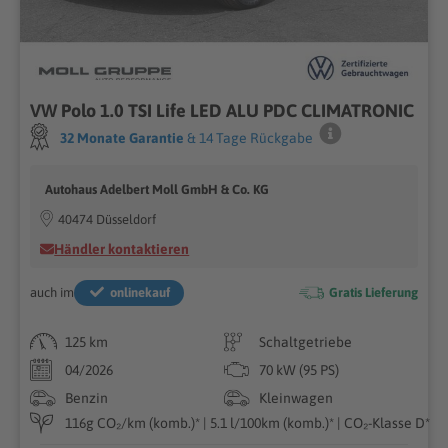
VW Polo 1.0 TSI Life LED ALU PDC CLIMATRONIC
32 Monate Garantie
& 14 Tage Rückgabe
Autohaus Adelbert Moll GmbH & Co. KG
40474 Düsseldorf
Händler kontaktieren
auch im
onlinekauf
Gratis Lieferung
125 km
Schaltgetriebe
04/2026
70 kW (95 PS)
Benzin
Kleinwagen
116g CO₂/km (komb.)* | 5.1 l/100km (komb.)* | CO₂-Klasse D*