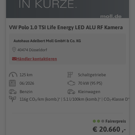
VW Polo 1.0 TSI Life Energy LED ALU RF Kamera
Autohaus Adelbert Moll GmbH & Co. KG
40474 Düsseldorf
Händler kontaktieren
125 km
Schaltgetriebe
06/2026
70 kW (95 PS)
Benzin
Kleinwagen
116g CO₂/km (komb.)* | 5.1 l/100km (komb.)* | CO₂-Klasse D*
Fairerpreis
€ 20.660 ,-