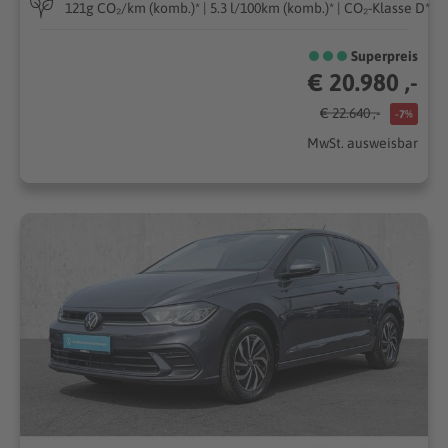
121g CO₂/km (komb.)* | 5.3 l/100km (komb.)* | CO₂-Klasse D*
Superpreis
€ 20.980 ,-
€ 22.640 ,-
-7%
MwSt. ausweisbar