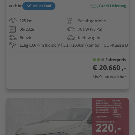
auch im
onlinekauf
Gratis Lieferung
125 km
Schaltgetriebe
06/2026
70 kW (95 PS)
Benzin
Kleinwagen
116g CO₂/km (komb.)* | 5.1 l/100km (komb.)* | CO₂-Klasse D*
Fairerpreis
€ 20.660 ,-
MwSt. ausweisbar