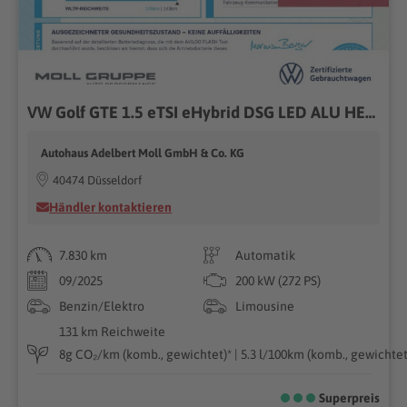
VW Golf GTE 1.5 eTSI eHybrid DSG LED ALU HEADUP
Autohaus Adelbert Moll GmbH & Co. KG
40474 Düsseldorf
Händler kontaktieren
7.830 km
Automatik
09/2025
200 kW (272 PS)
Benzin/Elektro
Limousine
131 km Reichweite
8g CO₂/km (komb., gewichtet)* | 5.3 l/100km (komb., gewichtet)
Superpreis