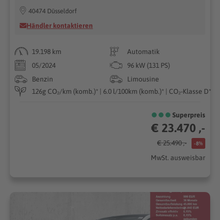
40474 Düsseldorf
Händler kontaktieren
19.198 km
Automatik
05/2024
96 kW (131 PS)
Benzin
Limousine
126g CO₂/km (komb.)* | 6.0 l/100km (komb.)* | CO₂-Klasse D*
Superpreis
€ 23.470 ,-
€ 25.490 ,-
-8%
MwSt. ausweisbar