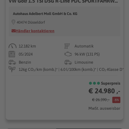
VW Golf 1.5 TSI DSG R-Line PDC SPORTFAHRWERK ALU
Autohaus Adelbert Moll GmbH & Co. KG
40474 Düsseldorf
Händler kontaktieren
12.182 km
Automatik
05/2024
96 kW (131 PS)
Benzin
Limousine
126g CO₂/km (komb.)* | 6.0 l/100km (komb.)* | CO₂-Klasse D*
Superpreis
€ 24.980 ,-
€ 26.390 ,-
-5%
MwSt. ausweisbar