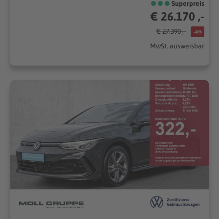
Superpreis
€ 26.170 ,-
€ 27.390 ,-
-4%
MwSt. ausweisbar