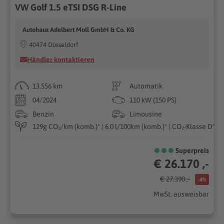
VW Golf 1.5 eTSI DSG R-Line
Autohaus Adelbert Moll GmbH & Co. KG
40474 Düsseldorf
Händler kontaktieren
13.556 km
Automatik
04/2024
110 kW (150 PS)
Benzin
Limousine
129g CO₂/km (komb.)* | 6.0 l/100km (komb.)* | CO₂-Klasse D*
Superpreis
€ 26.170 ,-
€ 27.390 ,-
-4%
MwSt. ausweisbar