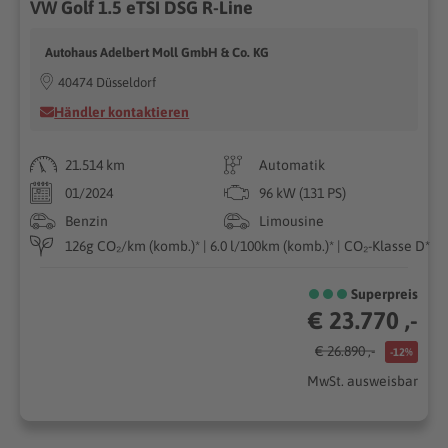
VW Golf 1.5 eTSI DSG R-Line
Autohaus Adelbert Moll GmbH & Co. KG
40474 Düsseldorf
Händler kontaktieren
21.514 km
Automatik
01/2024
96 kW (131 PS)
Benzin
Limousine
126g CO₂/km (komb.)* | 6.0 l/100km (komb.)* | CO₂-Klasse D*
Superpreis
€ 23.770 ,-
€ 26.890 ,-
-12%
MwSt. ausweisbar