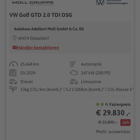
VW Golf GTD 2.0 TDI DSG
Autohaus Adelbert Moll GmbH & Co. KG
40474 Düsseldorf
Händler kontaktieren
25.664 km
Automatik
03/2024
147 kW (200 PS)
Diesel
Limousine
136g CO₂/km (komb.)* | 5.2 l/100km (komb.)* | CO₂-Klasse E*
Fairerpreis
€ 29.830 ,-
€ 33.890 ,-
-12%
MwSt. ausweisbar