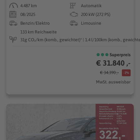
4.487 km
Automatik
08/2025
200 kW (272 PS)
Benzin/Elektro
Limousine
133 km Reichweite
31g CO₂/km (komb., gewichtet)* | 1.4 l/100km (komb., gewichte
Superpreis
€ 31.840 ,-
€ 34.390 ,-
-7%
MwSt. ausweisbar