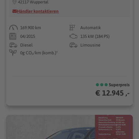
42117 Wuppertal
Händler kontaktieren
169.900 km
Automatik
04/2015
135 kW (184 PS)
Diesel
Limousine
0g CO₂/km (komb.)*
Superpreis
€ 12.945 ,-