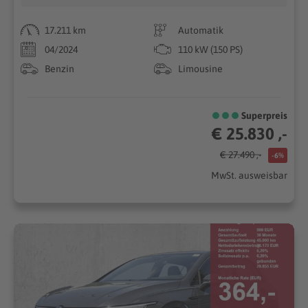
17.211 km
Automatik
04/2024
110 kW (150 PS)
Benzin
Limousine
Superpreis
€ 25.830 ,-
€ 27.490 ,-
-6%
MwSt. ausweisbar