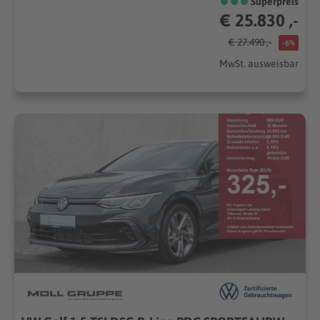
Superpreis
€ 25.830 ,-
€ 27.490 ,-
-6%
MwSt. ausweisbar