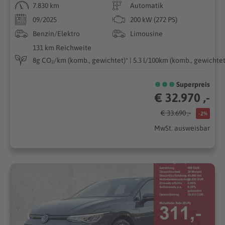
7.830 km
Automatik
09/2025
200 kW (272 PS)
Benzin/Elektro
Limousine
131 km Reichweite
8g CO₂/km (komb., gewichtet)* | 5.3 l/100km (komb., gewichtet)
Superpreis
€ 32.970 ,-
€ 33.690 ,-
-2%
MwSt. ausweisbar