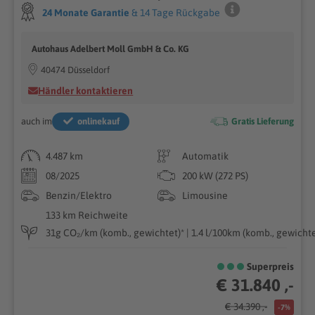
24 Monate Garantie
& 14 Tage Rückgabe
Autohaus Adelbert Moll GmbH & Co. KG
40474 Düsseldorf
Händler kontaktieren
auch im
onlinekauf
Gratis Lieferung
4.487 km
Automatik
08/2025
200 kW (272 PS)
Benzin/Elektro
Limousine
133 km Reichweite
31g CO₂/km (komb., gewichtet)* | 1.4 l/100km (komb., gewichte
Superpreis
€ 31.840 ,-
€ 34.390 ,-
-7%