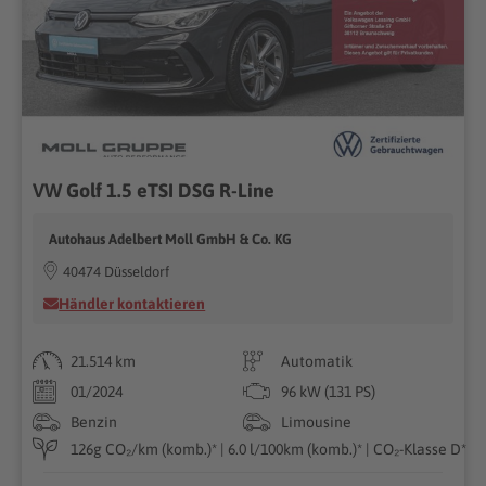
VW Golf 1.5 eTSI DSG R-Line
Autohaus Adelbert Moll GmbH & Co. KG
40474 Düsseldorf
Händler kontaktieren
21.514 km
Automatik
01/2024
96 kW (131 PS)
Benzin
Limousine
126g CO₂/km (komb.)* | 6.0 l/100km (komb.)* | CO₂-Klasse D*