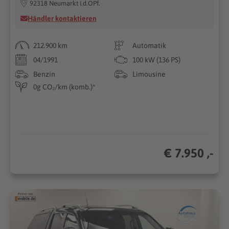
92318 Neumarkt i.d.OPf.
Händler kontaktieren
212.900 km
Automatik
04/1991
100 kW (136 PS)
Benzin
Limousine
0g CO₂/km (komb.)*
€ 7.950 ,-