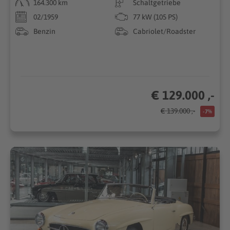
164.300 km
Schaltgetriebe
02/1959
77 kW (105 PS)
Benzin
Cabriolet/Roadster
€ 129.000 ,-
€ 139.000 ,-
-7%