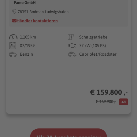
Pamo GmbH
78351 Bodman-Ludwigshafen
Händler kontaktieren
1.105 km
Schaltgetriebe
07/1959
77 kW (105 PS)
Benzin
Cabriolet/Roadster
€ 159.800 ,-
€ 169.900 ,-
-6%