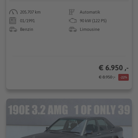
205.707 km
Automatik
01/1991
90 kW (122 PS)
Benzin
Limousine
€ 6.950 ,-
€ 8.950 ,-
-22%