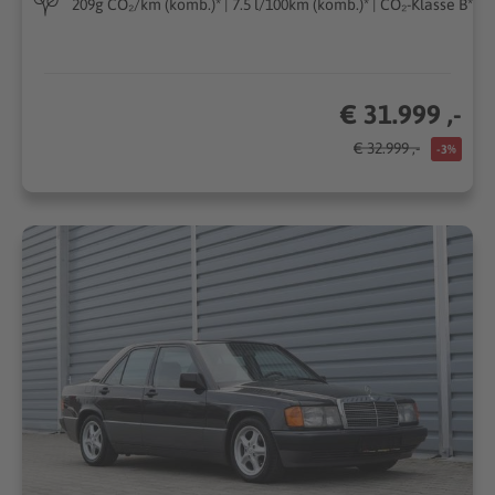
209g CO₂/km (komb.)* | 7.5 l/100km (komb.)* | CO₂-Klasse B*
€ 31.999 ,-
€ 32.999 ,-
-3%