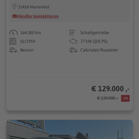
33428 Marienfeld
Händler kontaktieren
164.300 km
Schaltgetriebe
02/1959
77 kW (105 PS)
Benzin
Cabriolet/Roadster
€ 129.000 ,-
€ 139.000 ,-
-7%