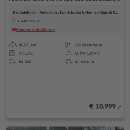
Die Autofinder - Autohandel Tom Schröter & Norman Rüprich GbR
01640 Coswig
Händler kontaktieren
86.571 km
Schaltgetriebe
07/1991
80 kW (109 PS)
Benzin
Limousine
€ 10.999 ,-