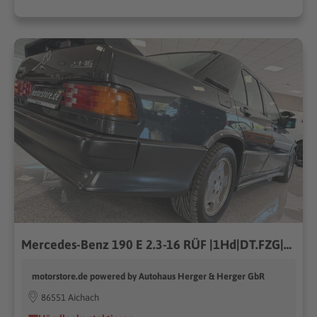
Mercedes-Benz 190 E 2.3-16 RÜF |1Hd|DT.FZG|LORINSER|ORIG.ZUSTA
motorstore.de powered by Autohaus Herger & Herger GbR
86551 Aichach