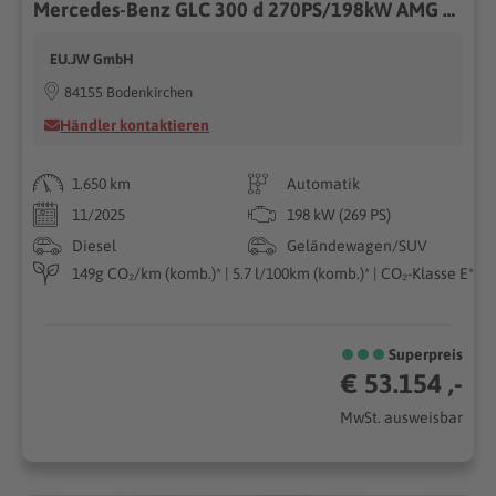
Mercedes-Benz GLC 300 d 270PS/198kW AMG Line 9G-Tronic 4Matic 2026 +AHK +AMG-Felgen +Fahren Assistent Paket +Distronic Plus 198kW (269PS), Autom. 9-Gang, Allrad
EU.JW GmbH
84155 Bodenkirchen
Händler kontaktieren
1.650 km
Automatik
11/2025
198 kW (269 PS)
Diesel
Geländewagen/SUV
149g CO₂/km (komb.)* | 5.7 l/100km (komb.)* | CO₂-Klasse E*
Superpreis
€ 53.154 ,-
MwSt. ausweisbar