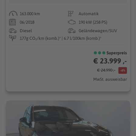
163.000 km
Automatik
06/2018
190 kW (258 PS)
Diesel
Geländewagen/SUV
177g CO₂/km (komb.)* | 6.7 l/100km (komb.)*
Superpreis
€ 23.999 ,-
€ 24.990 ,-
-4%
MwSt. ausweisbar