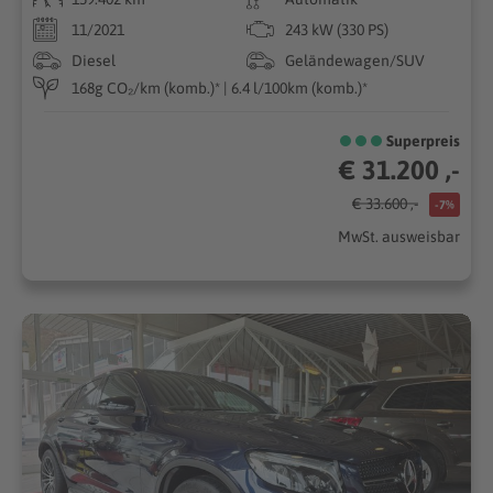
11/2021
243 kW (330 PS)
Diesel
Geländewagen/SUV
168g CO₂/km (komb.)* | 6.4 l/100km (komb.)*
Superpreis
€ 31.200 ,-
€ 33.600 ,-
-7%
MwSt. ausweisbar