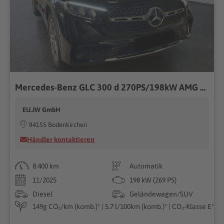
Mercedes-Benz GLC 300 d 270PS/198kW AMG Line 9G-Tronic 4Matic 2026 +AHK +Fahren Assistent Paket 198kW (269PS), Autom. 9-Gang, Allrad
EU.JW GmbH
84155 Bodenkirchen
Händler kontaktieren
8.400 km
Automatik
11/2025
198 kW (269 PS)
Diesel
Geländewagen/SUV
149g CO₂/km (komb.)* | 5.7 l/100km (komb.)* | CO₂-Klasse E*