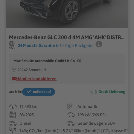
Mercedes-Benz GLC 300 d 4M AMG*AHK*DISTR*MEMO*KAM*TOTW*LED
24 Monate Garantie
& 14 Tage Rückgabe
Max Schultz Automobile GmbH & Co. KG
96242 Sonnefeld
Händler kontaktieren
auch im
onlinekauf
Gratis Lieferung
11.390 km
Automatik
08/2025
198 kW (269 PS)
Diesel
Geländewagen/SUV
149g CO₂/km (komb.)* | 5.7 l/100km (komb.)* | CO₂-Klasse E*