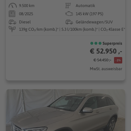
9.500 km
Automatik
08/2025
145 kW (197 PS)
Diesel
Geländewagen/SUV
139g CO₂/km (komb.)* | 5.3 l/100km (komb.)* | CO₂-Klasse E*
Superpreis
€ 52.950 ,-
€ 54.450 ,-
-3%
MwSt. ausweisbar