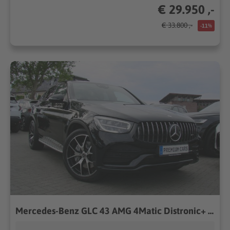
€ 29.950 ,-
€ 33.800 ,-
-11%
Mercedes-Benz GLC 43 AMG 4Matic Distronic+ AHK HUD 360º LED Sport-Auspuffanlage...