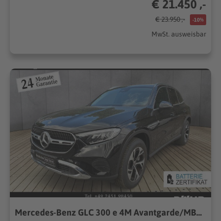
€ 21.450 ,-
€ 23.950 ,-
-10%
MwSt. ausweisbar
Mercedes-Benz GLC 300 e 4M Avantgarde/MBUX/LED/Pano/Totwinkel