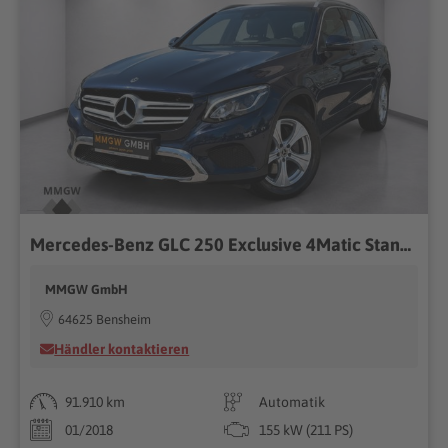
Mercedes-Benz GLC 250 Exclusive 4Matic StandHZG/Navi/LED
MMGW GmbH
64625 Bensheim
Händler kontaktieren
91.910 km
Automatik
01/2018
155 kW (211 PS)