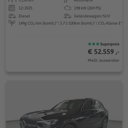
12/2025
198 kW (269 PS)
Diesel
Geländewagen/SUV
149g CO₂/km (komb.)* | 5.7 l/100km (komb.)* | CO₂-Klasse E*
Superpreis
€ 52.559 ,-
MwSt. ausweisbar