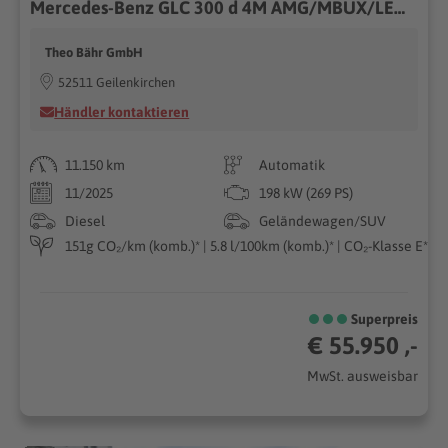
Mercedes-Benz GLC 300 d 4M AMG/MBUX/LED/360°/AHK/Totwinkel/20"
Theo Bähr GmbH
52511 Geilenkirchen
Händler kontaktieren
11.150 km
Automatik
11/2025
198 kW (269 PS)
Diesel
Geländewagen/SUV
151g CO₂/km (komb.)* | 5.8 l/100km (komb.)* | CO₂-Klasse E*
Superpreis
€ 55.950 ,-
MwSt. ausweisbar