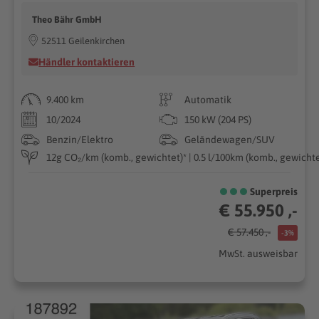
Theo Bähr GmbH
52511 Geilenkirchen
Händler kontaktieren
9.400 km
Automatik
10/2024
150 kW (204 PS)
Benzin/Elektro
Geländewagen/SUV
12g CO₂/km (komb., gewichtet)* | 0.5 l/100km (komb., gewichte
Superpreis
€ 55.950 ,-
€ 57.450 ,-
-3%
MwSt. ausweisbar