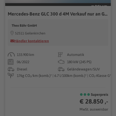
Mercedes-Benz GLC 300 d 4M Verkauf nur an Gewerbe!/AHK/RFK/LED
Theo Bähr GmbH
52511 Geilenkirchen
Händler kontaktieren
133.900 km
Automatik
06/2022
180 kW (245 PS)
Diesel
Geländewagen/SUV
176g CO₂/km (komb.)* | 6.7 l/100km (komb.)* | CO₂-Klasse G*
Superpreis
€ 28.850 ,-
MwSt. ausweisbar