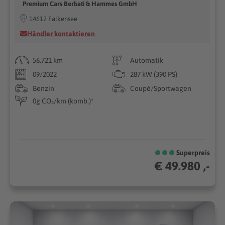
Premium Cars Berbati & Hammes GmbH
14612 Falkensee
Händler kontaktieren
56.721 km
Automatik
09/2022
287 kW (390 PS)
Benzin
Coupé/Sportwagen
0g CO₂/km (komb.)*
Superpreis
€ 49.980 ,-