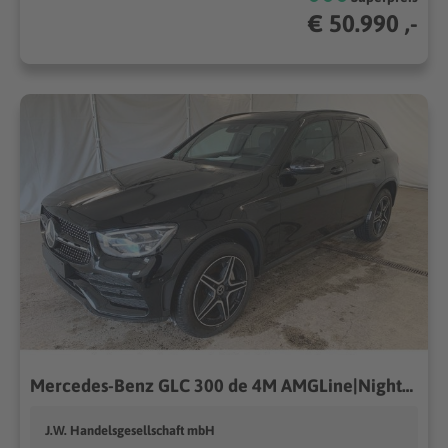
€ 50.990 ,-
Mercedes-Benz GLC 300 de 4M AMGLine|Night|Distr.+|Vi.Cockp|Kam
J.W. Handelsgesellschaft mbH