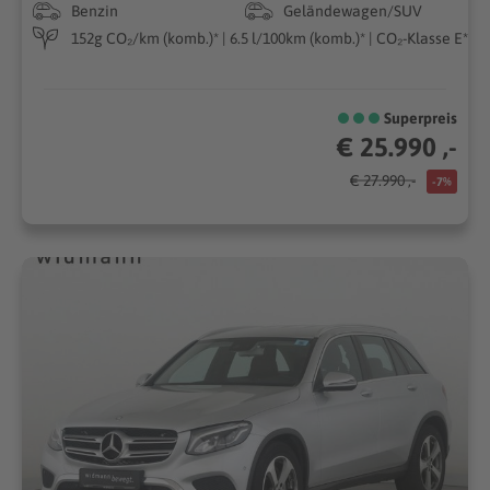
Benzin
Geländewagen/SUV
152g CO₂/km (komb.)* | 6.5 l/100km (komb.)* | CO₂-Klasse E*
Superpreis
€ 25.990 ,-
€ 27.990 ,-
-7%