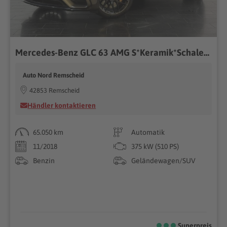
Mercedes-Benz GLC 63 AMG S*Keramik*Schale*S-AGA*Pano*Aero*360°
Auto Nord Remscheid
42853 Remscheid
Händler kontaktieren
65.050 km
Automatik
11/2018
375 kW (510 PS)
Benzin
Geländewagen/SUV
Superpreis