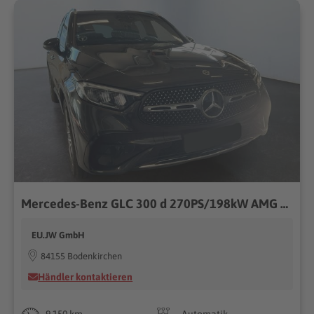
Mercedes-Benz GLC 300 d 270PS/198kW AMG Line 9G-Tronic 4Matic 2026 +AHK +Fahren Assistent Paket +Distronic Plus 198kW (269PS), Autom. 9-Gang, Allrad
EU.JW GmbH
84155 Bodenkirchen
Händler kontaktieren
9.150 km
Automatik