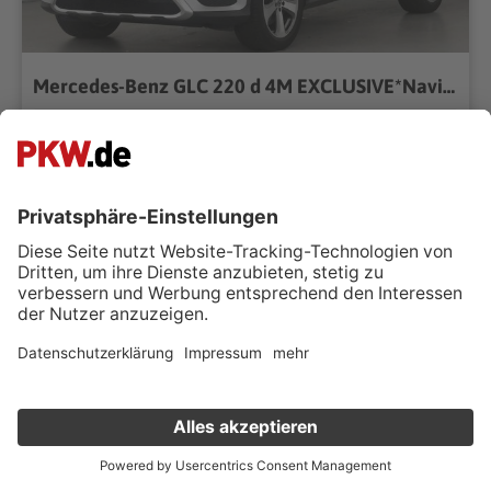
Mercedes-Benz GLC 220 d 4M EXCLUSIVE*Navi*Sitzhzg*PARKTRONIC*
Solid Widmann Gebrauchtwagen GmbH
73431 Aalen
Händler kontaktieren
98.200 km
Automatik
04/2017
125 kW (170 PS)
Diesel
Geländewagen/SUV
CO₂-Klasse A*
Verkauf deinen Gebrauchten online
Superpreis
Kostenlose Fahrzeugbewertung
in nur 1 Minute
€ 23.850 ,-