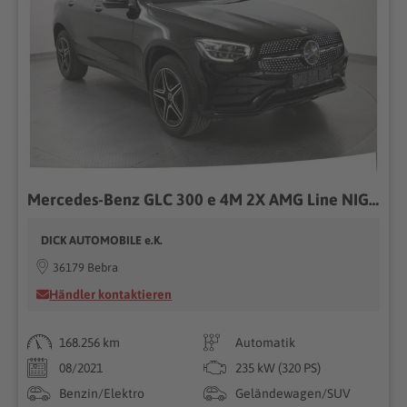
Mercedes-Benz GLC 300 e 4M 2X AMG Line NIGHT+STDHZ+AHK+ACC+KAM+
DICK AUTOMOBILE e.K.
36179 Bebra
Händler kontaktieren
168.256 km
Automatik
08/2021
235 kW (320 PS)
Benzin/Elektro
Geländewagen/SUV