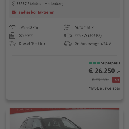
98587 Steinbach-Hallenberg
Händler kontaktieren
195.530 km
Automatik
02/2022
225 kW (306 PS)
Diesel/Elektro
Geländewagen/SUV
Superpreis
€ 26.250 ,-
€ 28.450 ,-
-8%
MwSt. ausweisbar