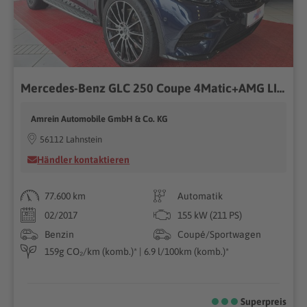
Mercedes-Benz GLC 250 Coupe 4Matic+AMG LINE+20" AMG+LED+NIGHT
Amrein Automobile GmbH & Co. KG
56112 Lahnstein
Händler kontaktieren
77.600 km
Automatik
02/2017
155 kW (211 PS)
Benzin
Coupé/Sportwagen
159g CO₂/km (komb.)* | 6.9 l/100km (komb.)*
Superpreis