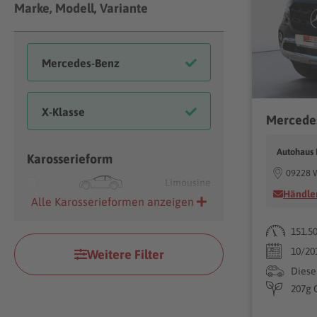
Marke, Modell, Variante
Autohaus
Karosserieform
09228 W
Limousine
Händler
Alle Karosserieformen anzeigen
151.5
10/20
Weitere Filter
Diese
207g 