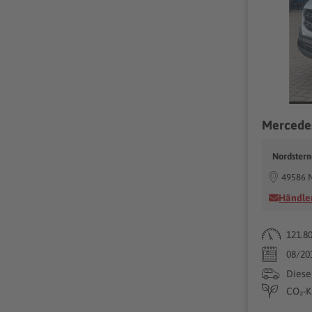
Nordster
49586 
Händler
121.8
08/20
Diese
CO₂-K