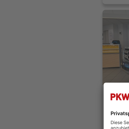
JGP Auto
79108 F
Händler