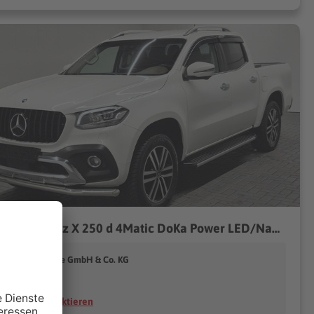
Mercedes-Benz X 250 d 4Matic DoKa Power LED/Navi/AHK/360°/19-LM
eyer Automobile GmbH & Co. KG
39171 Sülzetal
Händler kontaktieren