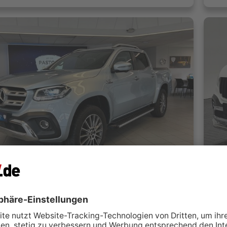
Mercedes-Benz X 350 X -Klasse X 350 d 4Matic Doppelkabine
mobile UG
M
reiburg im Breisgau
 kontaktieren