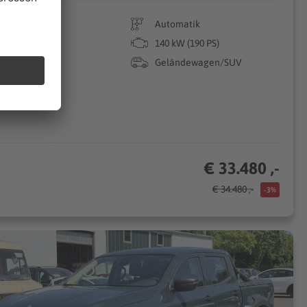
55.380 km
Automatik
11/2017
140 kW (190 PS)
Diesel
Geländewagen/SUV
€ 33.480 ,-
€ 34.480 ,-
-3%