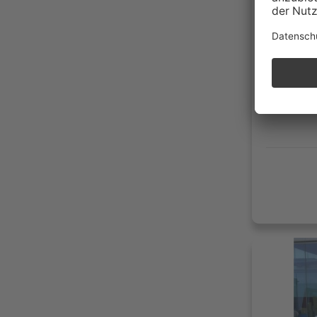
77.00
08/20
Diese
230g 