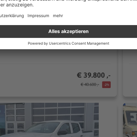
0 km
Automatik
20
190 kW (258 PS)
l
Geländewagen/SUV
CO₂/km (komb.)* | 8.8 l/100km (komb.)*
€ 39.800 ,-
€ 40.600 ,-
-2%