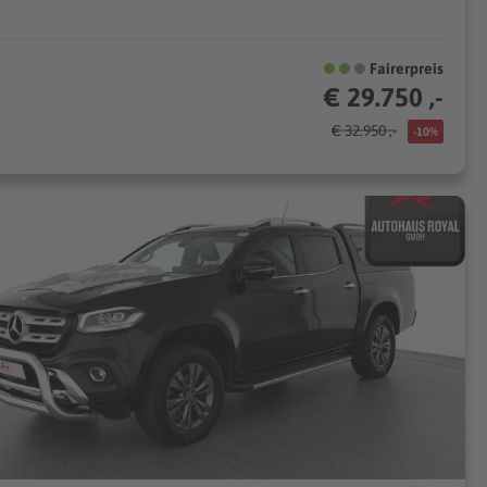
Fairerpreis
€ 29.750 ,-
€ 32.950 ,-
-10%