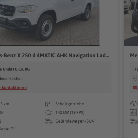
Mercedes-Benz X 250 d 4MATIC AHK Navigation Laderollo
ne GmbH & Co. KG
F
Neuenkirchen
 kontaktieren
05 km
Schaltgetriebe
18
140 kW (190 PS)
l
Geländewagen/SUV
lasse G*