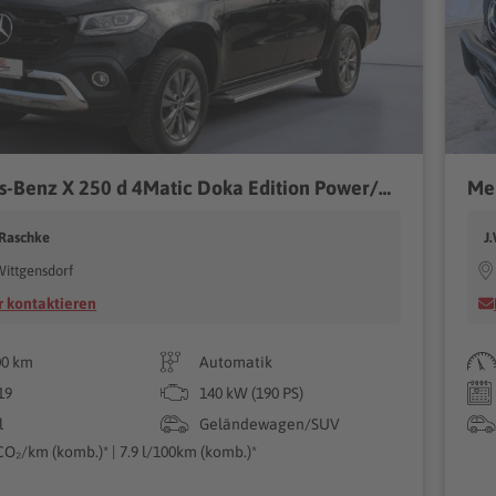
Mercedes-Benz X 250 d 4Matic Doka Edition Power/360°/Leder/AHK
 Raschke
J
ittgensdorf
 kontaktieren
00 km
Automatik
19
140 kW (190 PS)
l
Geländewagen/SUV
CO₂/km (komb.)* | 7.9 l/100km (komb.)*