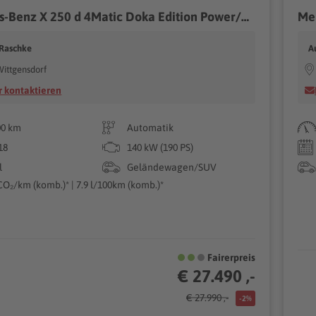
Mercedes-Benz X 250 d 4Matic Doka Edition Power/360°/Navi/AHK
 Raschke
A
ittgensdorf
 kontaktieren
00 km
Automatik
18
140 kW (190 PS)
l
Geländewagen/SUV
CO₂/km (komb.)* | 7.9 l/100km (komb.)*
Fairerpreis
€ 27.490 ,-
€ 27.990 ,-
-2%