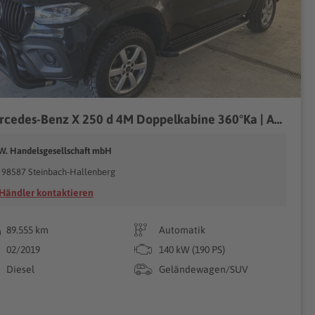
Mercedes-Benz X 250 d 4M Doppelkabine 360°Ka | AHK | Alcantara
.W. Handelsgesellschaft mbH
98587 Steinbach-Hallenberg
Händler kontaktieren
89.555 km
Automatik
02/2019
140 kW (190 PS)
Diesel
Geländewagen/SUV