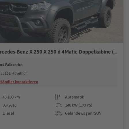
Mercedes-Benz X 250 X 250 d 4Matic Doppelkabine (470.231)
ord Falkenrich
33161 Hövelhof
Händler kontaktieren
43.100 km
Automatik
03/2018
140 kW (190 PS)
Diesel
Geländewagen/SUV