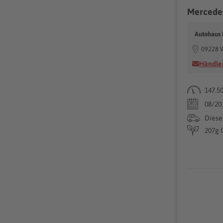
Autohaus
09228 W
Händler
147.5
08/20
Diese
207g 