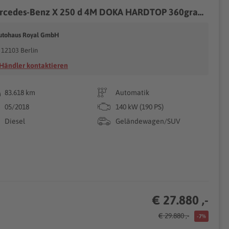
Mercedes-Benz X 250 d 4M DOKA HARDTOP 360grad,KEYLESS,ACC,COMA
utohaus Royal GmbH
12103 Berlin
Händler kontaktieren
83.618 km
Automatik
05/2018
140 kW (190 PS)
Diesel
Geländewagen/SUV
€ 27.880 ,-
€ 29.880 ,-
-7%