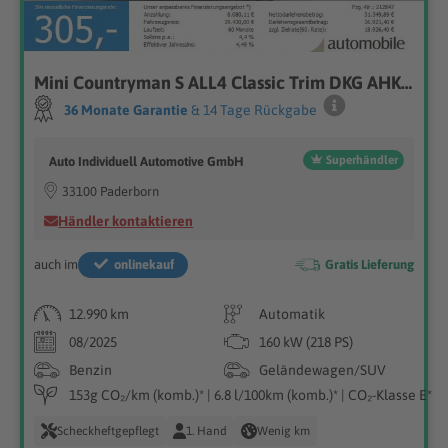
Mini Countryman S ALL4 Classic Trim DKG AHK ACC HuD
36 Monate Garantie
& 14 Tage Rückgabe
Superhändler
Auto Individuell Automotive GmbH
33100 Paderborn
Händler kontaktieren
auch im
onlinekauf
Gratis Lieferung
12.990 km
Automatik
08/2025
160 kW (218 PS)
Benzin
Geländewagen/SUV
153g CO₂/km (komb.)* | 6.8 l/100km (komb.)* | CO₂-Klasse E*
Scheckheftgepflegt
1. Hand
Wenig km