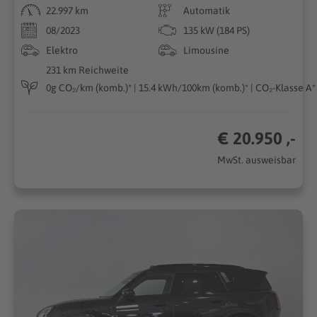
22.997 km
Automatik
08/2023
135 kW (184 PS)
Elektro
Limousine
231 km Reichweite
0g CO₂/km (komb.)* | 15.4 kWh/100km (komb.)* | CO₂-Klasse A*
€ 20.950 ,-
MwSt. ausweisbar