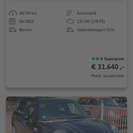
44.744 km
Automatik
08/2023
131 kW (178 PS)
Benzin
Geländewagen/SUV
Superpreis
€ 31.640 ,-
MwSt. ausweisbar