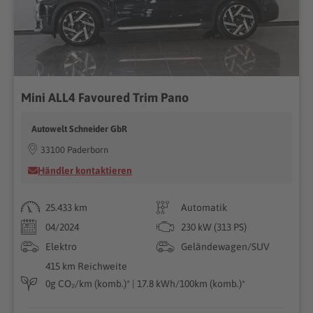
Mini ALL4 Favoured Trim Pano
Autowelt Schneider GbR
33100 Paderborn
Händler kontaktieren
25.433 km
Automatik
04/2024
230 kW (313 PS)
Elektro
Geländewagen/SUV
415 km Reichweite
0g CO₂/km (komb.)* | 17.8 kWh/100km (komb.)*