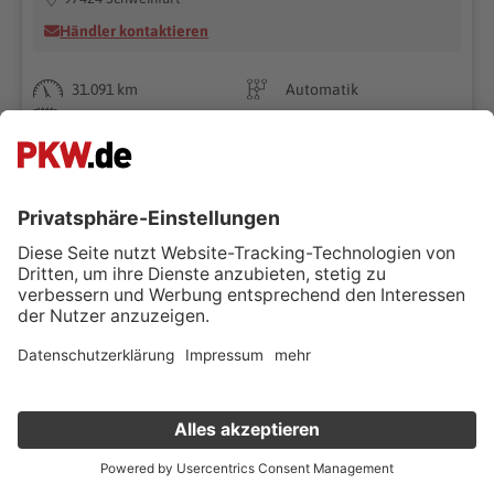
Händler kontaktieren
31.091 km
Automatik
10/2023
170 kW (231 PS)
Benzin
Limousine
Superpreis
€ 28.890 ,-
€ 32.490 ,-
-11%
Verkauf deinen Gebrauchten online
Kostenlose Fahrzeugbewertung
in nur 1 Minute