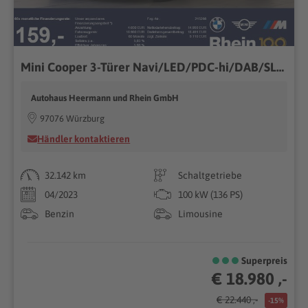
Mini Cooper 3-Türer Navi/LED/PDC-hi/DAB/SLI Navi/LED/PDC-hi/DAB/SLI
Autohaus Heermann und Rhein GmbH
97076 Würzburg
Händler kontaktieren
32.142 km
Schaltgetriebe
04/2023
100 kW (136 PS)
Benzin
Limousine
Superpreis
€ 18.980 ,-
€ 22.440 ,-
-15%