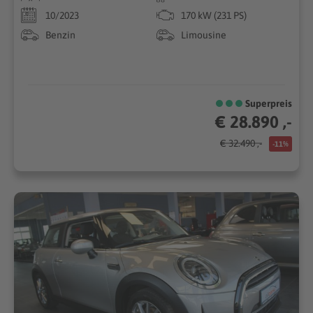
10/2023
170 kW (231 PS)
Benzin
Limousine
Superpreis
€ 28.890 ,-
€ 32.490 ,-
-11%