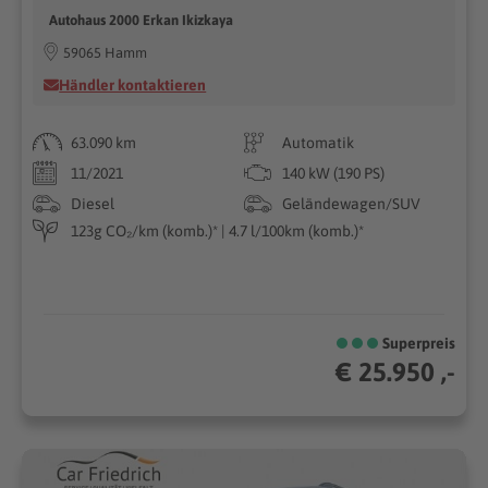
Autohaus 2000 Erkan Ikizkaya
59065 Hamm
Händler kontaktieren
63.090 km
Automatik
11/2021
140 kW (190 PS)
Diesel
Geländewagen/SUV
123g CO₂/km (komb.)* | 4.7 l/100km (komb.)*
Superpreis
€ 25.950 ,-