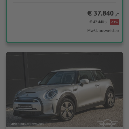
€ 37.840 ,-
€ 42.440 ,-
-11%
MwSt. ausweisbar