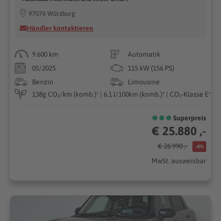
97076 Würzburg
Händler kontaktieren
9.600 km
Automatik
05/2025
115 kW (156 PS)
Benzin
Limousine
138g CO₂/km (komb.)* | 6.1 l/100km (komb.)* | CO₂-Klasse E*
Superpreis
€ 25.880 ,-
€ 26.990 ,-
-4%
MwSt. ausweisbar