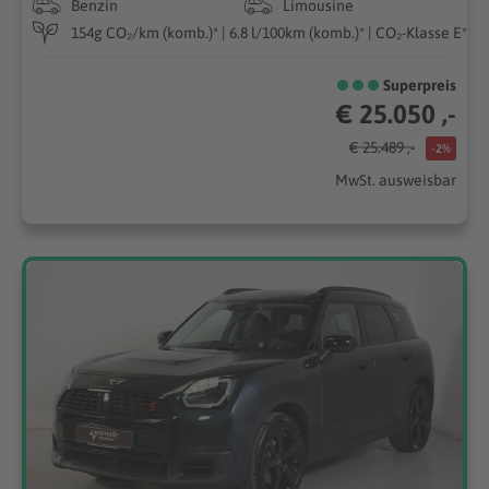
Benzin
Limousine
154g CO₂/km (komb.)* | 6.8 l/100km (komb.)* | CO₂-Klasse E*
Superpreis
€ 25.050 ,-
€ 25.489 ,-
-2%
MwSt. ausweisbar