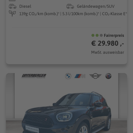
Diesel
Geländewagen/SUV
139g CO₂/km (komb.)* | 5.3 l/100km (komb.)* | CO₂-Klasse E*
Fairerpreis
€ 29.980 ,-
MwSt. ausweisbar