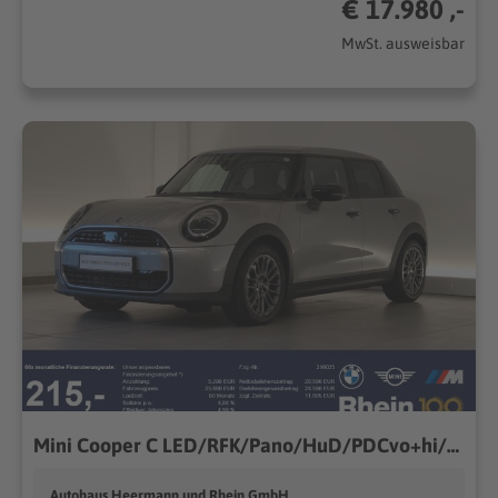
€ 17.980 ,-
MwSt. ausweisbar
Mini Cooper C LED/RFK/Pano/HuD/PDCvo+hi/DAB/SLI LED/RFK/Pano/HuD/PDCvo+hi/DAB/SLI
Autohaus Heermann und Rhein GmbH