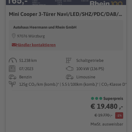
Mini Cooper 3-Türer Navi/LED/SHZ/PDC/DAB/SLI Navi/LED/SHZ/PDC/DAB/SLI
Autohaus Heermann und Rhein GmbH
97076 Würzburg
Händler kontaktieren
51.238 km
Schaltgetriebe
07/2023
100 kW (136 PS)
Benzin
Limousine
125g CO₂/km (komb.)* | 5.5 l/100km (komb.)* | CO₂-Klasse D*
Superpreis
€ 19.480 ,-
€ 19.770 ,-
-1%
MwSt. ausweisbar