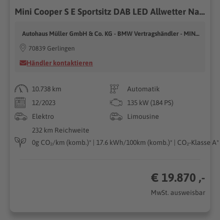
Mini Cooper S E Sportsitz DAB LED Allwetter Navi 1VB
Autohaus Müller GmbH & Co. KG - BMW Vertragshändler - MINI Vertragshändler
70839 Gerlingen
Händler kontaktieren
10.738 km
Automatik
12/2023
135 kW (184 PS)
Elektro
Limousine
232 km Reichweite
0g CO₂/km (komb.)* | 17.6 kWh/100km (komb.)* | CO₂-Klasse A*
€ 19.870 ,-
MwSt. ausweisbar