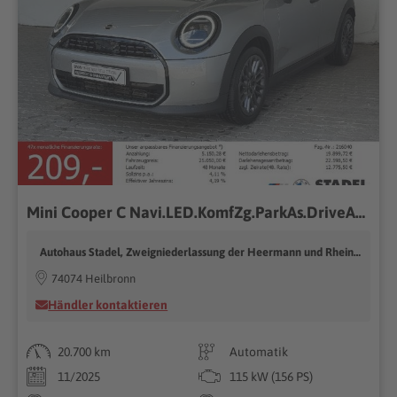
Mini Cooper C Navi.LED.KomfZg.ParkAs.DriveAs.Lr-Hz
Autohaus Stadel, Zweigniederlassung der Heermann und Rhein GmbH
74074 Heilbronn
Händler kontaktieren
20.700 km
Automatik
11/2025
115 kW (156 PS)