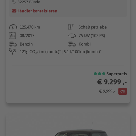
32257 Bünde
Händler kontaktieren
125.470 km
Schaltgetriebe
08/2017
75 kW (102 PS)
Benzin
Kombi
121g CO₂/km (komb.)* | 5.1 l/100km (komb.)*
Superpreis
€ 9.299 ,-
€ 9.999 ,-
-7%