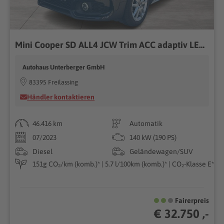
Mini Cooper SD ALL4 JCW Trim ACC adaptiv LED Lenkradheizung
Autohaus Unterberger GmbH
83395 Freilassing
Händler kontaktieren
46.416 km
Automatik
07/2023
140 kW (190 PS)
Diesel
Geländewagen/SUV
151g CO₂/km (komb.)* | 5.7 l/100km (komb.)* | CO₂-Klasse E*
Fairerpreis
€ 32.750 ,-