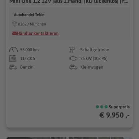
Mini One 1.2 12V |aus 1.Hand| |KD lückenlos| |PDC|
Autohandel Tekin
81829 München
Händler kontaktieren
55.000 km
Schaltgetriebe
11/2015
75 kW (102 PS)
Benzin
Kleinwagen
Superpreis
€ 9.950 ,-