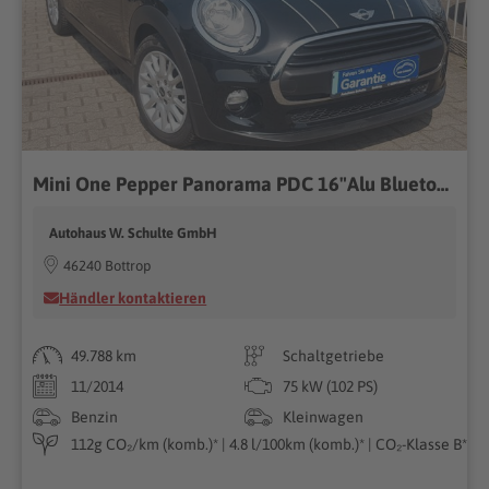
Mini One Pepper Panorama PDC 16"Alu Bluetooth Klima
Autohaus W. Schulte GmbH
46240 Bottrop
Händler kontaktieren
49.788 km
Schaltgetriebe
11/2014
75 kW (102 PS)
Benzin
Kleinwagen
112g CO₂/km (komb.)* | 4.8 l/100km (komb.)* | CO₂-Klasse B*