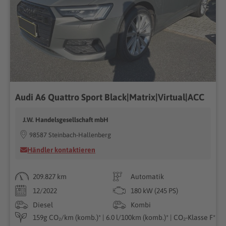
Audi A6 Quattro Sport Black|Matrix|Virtual|ACC
J.W. Handelsgesellschaft mbH
98587 Steinbach-Hallenberg
Händler kontaktieren
209.827 km
Automatik
12/2022
180 kW (245 PS)
Diesel
Kombi
159g CO₂/km (komb.)* | 6.0 l/100km (komb.)* | CO₂-Klasse F*