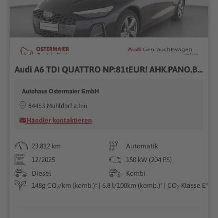
Audi A6 TDI QUATTRO NP:81tEUR! AHK.PANO.B-DISPLAY.LED
Autohaus Ostermaier GmbH
84453 Mühldorf a.Inn
Händler kontaktieren
23.812 km
Automatik
12/2025
150 kW (204 PS)
Diesel
Kombi
148g CO₂/km (komb.)* | 6.8 l/100km (komb.)* | CO₂-Klasse E*