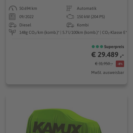
50.694 km
Automatik
09/2022
150 kW (204 PS)
Diesel
Kombi
148g CO₂/km (komb.)* | 5.7 l/100km (komb.)* | CO₂-Klasse E*
Superpreis
€ 29.489 ,-
€ 31.950 ,-
-8%
MwSt. ausweisbar