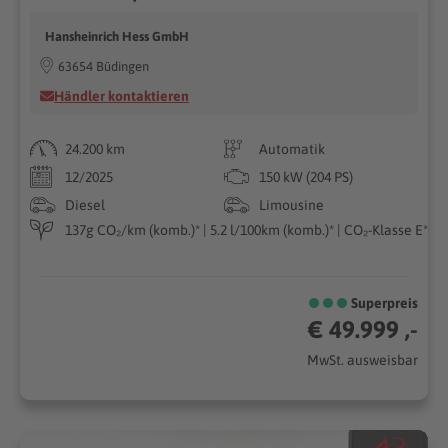
Hansheinrich Hess GmbH
63654 Büdingen
Händler kontaktieren
24.200 km
Automatik
12/2025
150 kW (204 PS)
Diesel
Limousine
137g CO₂/km (komb.)* | 5.2 l/100km (komb.)* | CO₂-Klasse E*
Superpreis
€ 49.999 ,-
MwSt. ausweisbar