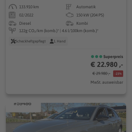
133.910 km
Automatik
02/2022
150 kW (204 PS)
Diesel
Kombi
122g CO₂/km (komb.)* | 4.6 l/100km (komb.)*
Scheckheftgepflegt
1. Hand
Superpreis
€ 22.980 ,-
€ 29.980 ,-
-23%
MwSt. ausweisbar