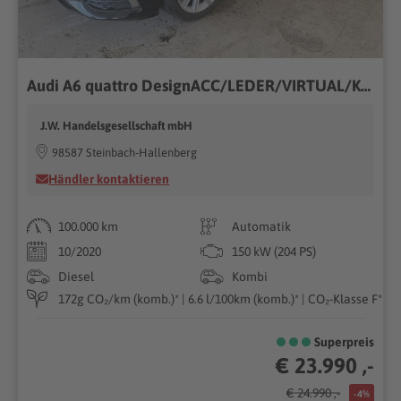
Audi A6 quattro DesignACC/LEDER/VIRTUAL/KAM/19
J.W. Handelsgesellschaft mbH
98587 Steinbach-Hallenberg
Händler kontaktieren
100.000 km
Automatik
10/2020
150 kW (204 PS)
Diesel
Kombi
172g CO₂/km (komb.)* | 6.6 l/100km (komb.)* | CO₂-Klasse F*
Superpreis
€ 23.990 ,-
€ 24.990 ,-
-4%