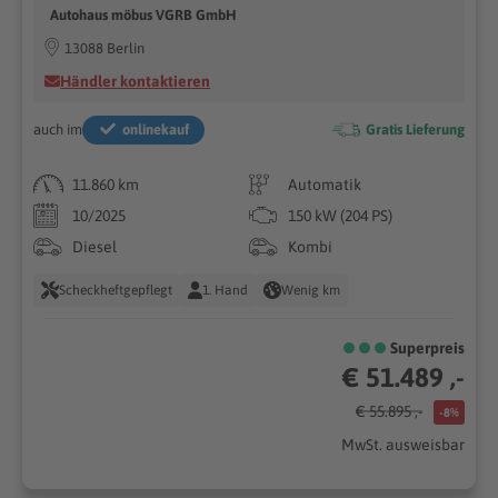
Autohaus möbus VGRB GmbH
13088 Berlin
Händler kontaktieren
auch im
onlinekauf
Gratis Lieferung
11.860 km
Automatik
10/2025
150 kW (204 PS)
Diesel
Kombi
Scheckheftgepflegt
1. Hand
Wenig km
Superpreis
€ 51.489 ,-
€ 55.895 ,-
-8%
MwSt. ausweisbar