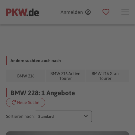
Anmelden
Andere suchten auch nach
BMW 216 Active
BMW 216 Gran
BM
BMW 216
Tourer
Tourer
BMW 228: 1 Angebote
Neue Suche
Sortieren nach:
Standard