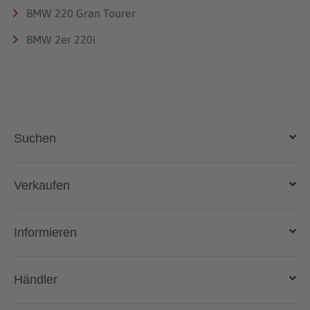
BMW 220 Gran Tourer
BMW 2er 220i
Suchen
Auto kaufen
Verkaufen
Gebraucht- und Neuwagen
Auto verkaufen
Informieren
Auto online kaufen
Deutschlandweit liefern lassen
Kostenlose Fahrzeugbewertung
Automarken & Modelle
Händler
Gebrauchtwagen kaufen