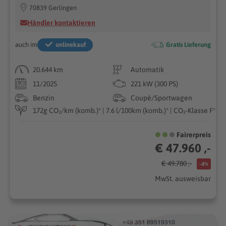
70839 Gerlingen
Händler kontaktieren
auch im
onlinekauf
Gratis Lieferung
20.644 km
Automatik
11/2025
221 kW (300 PS)
Benzin
Coupé/Sportwagen
172g CO₂/km (komb.)* | 7.6 l/100km (komb.)* | CO₂-Klasse F*
Fairerpreis
€ 47.960 ,-
€ 49.780 ,-
-4%
MwSt. ausweisbar