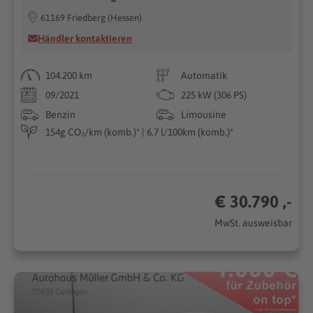
61169 Friedberg (Hessen)
Händler kontaktieren
104.200 km
Automatik
09/2021
225 kW (306 PS)
Benzin
Limousine
154g CO₂/km (komb.)* | 6.7 l/100km (komb.)*
€ 30.790 ,-
MwSt. ausweisbar