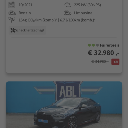
10/2021
225 kW (306 PS)
Benzin
Limousine
154g CO₂/km (komb.)* | 6.7 l/100km (komb.)*
Scheckheftgepflegt
Fairerpreis
€ 32.980 ,-
€ 34.980 ,-
-6%