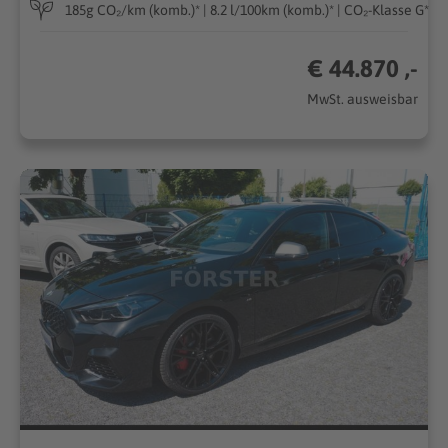
185g CO₂/km (komb.)* | 8.2 l/100km (komb.)* | CO₂-Klasse G*
€ 44.870 ,-
MwSt. ausweisbar