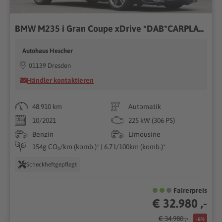
BMW M235 i Gran Coupe xDrive *DAB*CARPLAY*KAMERA*
Autohaus Hescher
01139 Dresden
Händler kontaktieren
48.910 km
Automatik
10/2021
225 kW (306 PS)
Benzin
Limousine
154g CO₂/km (komb.)* | 6.7 l/100km (komb.)*
Scheckheftgepflegt
Fairerpreis
€ 32.980 ,-
€ 34.980 ,-
-6%