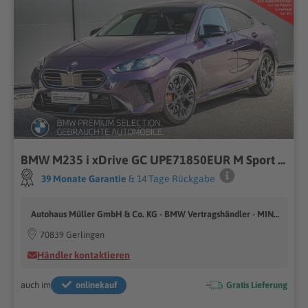
BMW M235 i xDrive GC UPE71850EUR M Sport Pro GSD AHK ACC
39 Monate Garantie
& 14 Tage Rückgabe
Autohaus Müller GmbH & Co. KG - BMW Vertragshändler - MINI Vertragshändler
70839 Gerlingen
Händler kontaktieren
auch im
onlinekauf
Gratis Lieferung