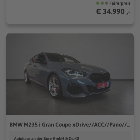
Fairerpreis
€ 34.990 ,-
BMW M235 i Gran Coupe xDrive//ACC//Pano//Keyless
Autohaus an der Burg GmbH & Co.KG