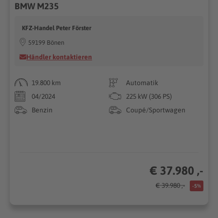
BMW M235
KFZ-Handel Peter Förster
59199 Bönen
Händler kontaktieren
19.800 km
Automatik
04/2024
225 kW (306 PS)
Benzin
Coupé/Sportwagen
€ 37.980 ,-
€ 39.980 ,-
-5%