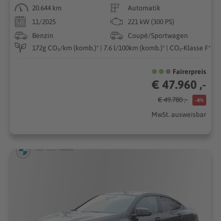
20.644 km
Automatik
11/2025
221 kW (300 PS)
Benzin
Coupé/Sportwagen
172g CO₂/km (komb.)* | 7.6 l/100km (komb.)* | CO₂-Klasse F*
Fairerpreis
€ 47.960 ,-
€ 49.780 ,-
-4%
MwSt. ausweisbar