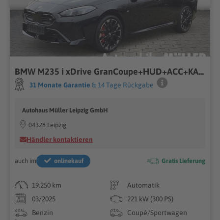
BMW M235 i xDrive GranCoupe+HUD+ACC+KAMERA+AHK+DAB+
31 Monate Garantie
& 14 Tage Rückgabe
Autohaus Müller Leipzig GmbH
04328 Leipzig
Händler kontaktieren
auch im
onlinekauf
Gratis Lieferung
19.250 km
Automatik
03/2025
221 kW (300 PS)
Benzin
Coupé/Sportwagen