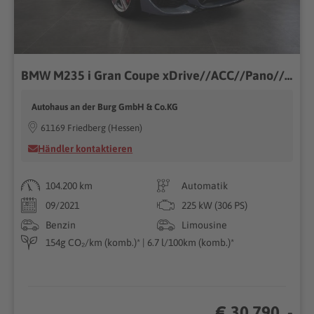
BMW M235 i Gran Coupe xDrive//ACC//Pano//Keyless
Autohaus an der Burg GmbH & Co.KG
61169 Friedberg (Hessen)
Händler kontaktieren
104.200 km
Automatik
09/2021
225 kW (306 PS)
Benzin
Limousine
154g CO₂/km (komb.)* | 6.7 l/100km (komb.)*
€ 30.790 ,-