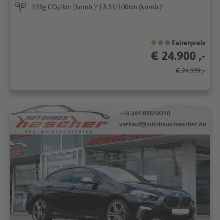
193g CO₂/km (komb.)* | 8.3 l/100km (komb.)*
Fairerpreis
€ 24.900 ,-
€ 24.999 ,-