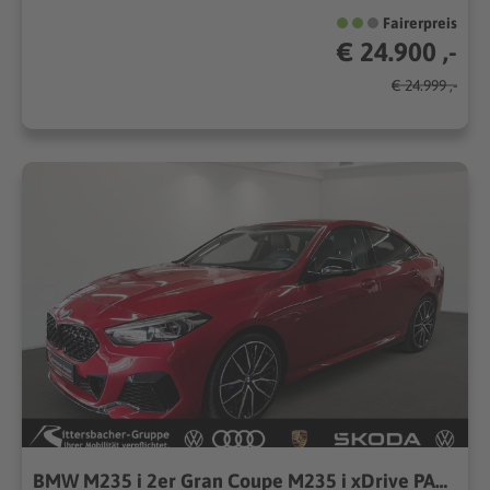
Fairerpreis
€ 24.900 ,-
€ 24.999 ,-
BMW M235 i 2er Gran Coupe M235 i xDrive PANO LED Busi+ComfortPaketProfessional