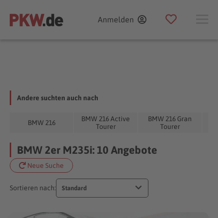
Anmelden
Andere suchten auch nach
BMW 216 Active
BMW 216 Gran
BM
BMW 216
Tourer
Tourer
BMW 2er M235i: 10 Angebote
Neue Suche
Sortieren nach:
Standard