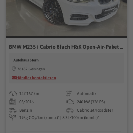
BMW M235 i Cabrio 8fach H&K Open-Air-Paket Tempomat
Autohaus Stern
78187 Geisingen
Händler kontaktieren
147.167 km
Automatik
05/2016
240 kW (326 PS)
Benzin
Cabriolet/Roadster
193g CO₂/km (komb.)* | 8.3 l/100km (komb.)*