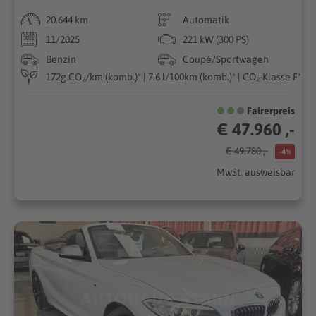
20.644 km
Automatik
11/2025
221 kW (300 PS)
Benzin
Coupé/Sportwagen
172g CO₂/km (komb.)* | 7.6 l/100km (komb.)* | CO₂-Klasse F*
Fairerpreis
€ 47.960 ,-
€ 49.780 ,-
-4%
MwSt. ausweisbar