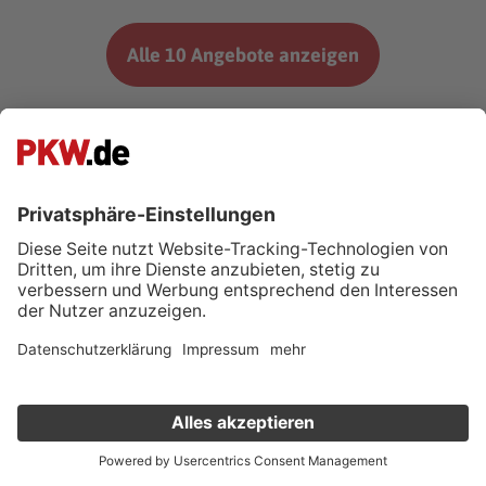
Alle 10 Angebote anzeigen
*Weitere Informationen zum offiziellen Kraftstoffverbrauch und
den offiziellen spezifischen CO2-Emissionen neuer
Personenkraftwagen können dem ‘Leitfaden über den
Kraftstoffverbrauch, die CO2-Emissionen und den
Stromverbrauch neuer Personenkraftwagen’ entnommen
werden, der an allen Verkaufsstellen und bei der Deutschen
Automobil Treuhand GmbH unter www.dat.de unentgeltlich
erhältlich ist.
Verkauf deinen Gebrauchten online
Kostenlose Fahrzeugbewertung
in nur 1 Minute