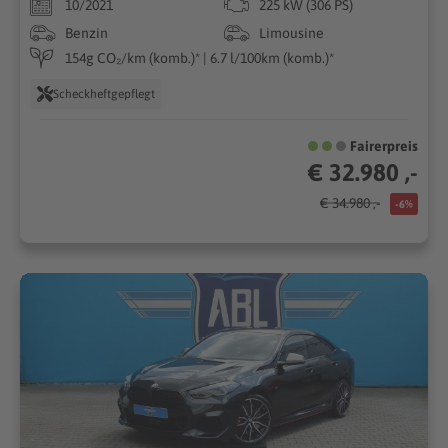
10/2021
225 kW (306 PS)
Benzin
Limousine
154g CO₂/km (komb.)* | 6.7 l/100km (komb.)*
Scheckheftgepflegt
Fairerpreis
€ 32.980 ,-
€ 34.980 ,-
-6%