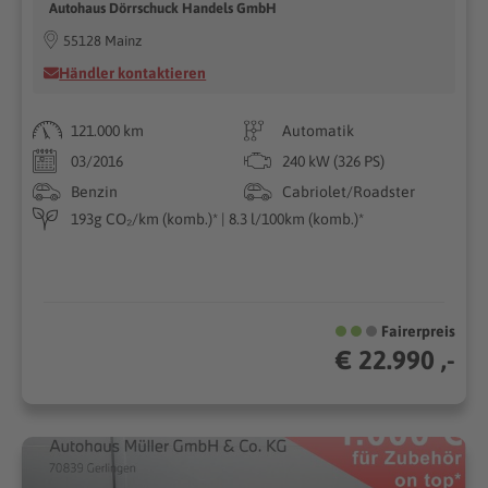
Autohaus Dörrschuck Handels GmbH
55128 Mainz
Händler kontaktieren
121.000 km
Automatik
03/2016
240 kW (326 PS)
Benzin
Cabriolet/Roadster
193g CO₂/km (komb.)* | 8.3 l/100km (komb.)*
Fairerpreis
€ 22.990 ,-