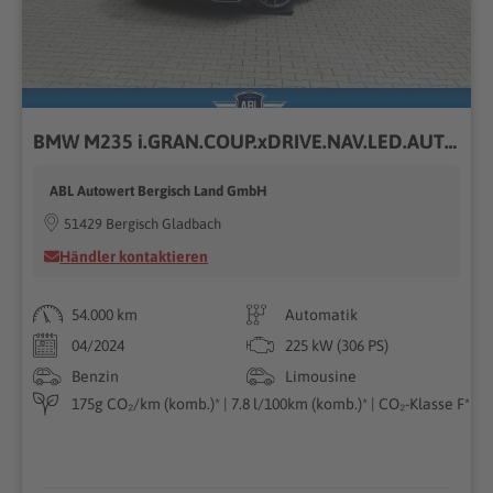
BMW M235 i.GRAN.COUP.xDRIVE.NAV.LED.AUTO.PDC.KAMERA.P
ABL Autowert Bergisch Land GmbH
51429 Bergisch Gladbach
Händler kontaktieren
54.000 km
Automatik
04/2024
225 kW (306 PS)
Benzin
Limousine
175g CO₂/km (komb.)* | 7.8 l/100km (komb.)* | CO₂-Klasse F*