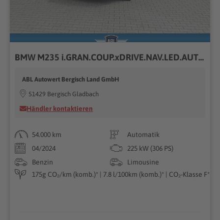
BMW M235 i.GRAN.COUP.xDRIVE.NAV.LED.AUTO.PDC.KAMERA.P
ABL Autowert Bergisch Land GmbH
51429 Bergisch Gladbach
Händler kontaktieren
54.000 km
Automatik
04/2024
225 kW (306 PS)
Benzin
Limousine
175g CO₂/km (komb.)* | 7.8 l/100km (komb.)* | CO₂-Klasse F*