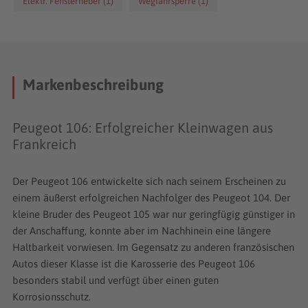
Elektr. Fensterheber (1)
Wegfahrsperre (1)
mit unterschiedlich starken Diesel- und Benzinmotoren
erhältlich. Ein Prototyp des 106 mit einem Elektromotor
erschien zu Beginn der 90er-Jahre, ging aber nie in Serie.
Der Peugeot 106 überzeugt als Gebrauchtwagen durch
Markenbeschreibung
seine hohe Leistung bei einem besonders niedrigen
Verbrauch und eignet sich vor allem als Stadtwagen, macht
Peugeot 106: Erfolgreicher Kleinwagen aus
bei Bedarf aber auch eine gute Figur bei Autobahnfahrten.
Frankreich
Der Peugeot 106 entwickelte sich nach seinem Erscheinen zu
einem äußerst erfolgreichen Nachfolger des Peugeot 104. Der
kleine Bruder des Peugeot 105 war nur geringfügig günstiger in
der Anschaffung, konnte aber im Nachhinein eine längere
Haltbarkeit vorwiesen. Im Gegensatz zu anderen französischen
Autos dieser Klasse ist die Karosserie des Peugeot 106
besonders stabil und verfügt über einen guten
Korrosionsschutz.