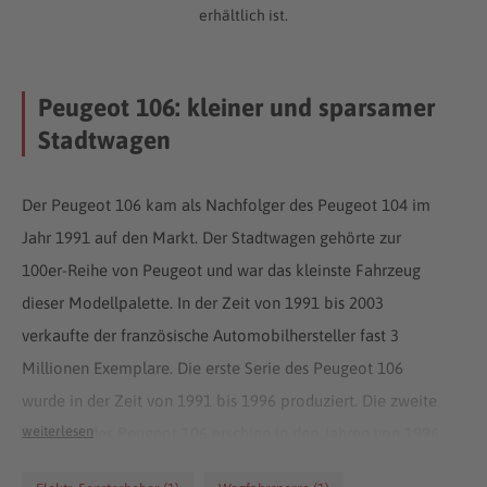
erhältlich ist.
Peugeot 106: kleiner und sparsamer
Stadtwagen
Der Peugeot 106 kam als Nachfolger des Peugeot 104 im
Jahr 1991 auf den Markt. Der Stadtwagen gehörte zur
100er-Reihe von Peugeot und war das kleinste Fahrzeug
dieser Modellpalette. In der Zeit von 1991 bis 2003
verkaufte der französische Automobilhersteller fast 3
Millionen Exemplare. Die erste Serie des Peugeot 106
wurde in der Zeit von 1991 bis 1996 produziert. Die zweite
weiterlesen
Baureihe des Peugeot 106 erschien in den Jahren von 1996
bis 2003. Der Peugeot 106 war in verschiedenen Versionen