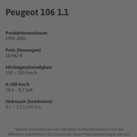
Peugeot 106 1.1
Produktionszeitraum
1991-2001
Preis (Neuwagen)
10.942 €
Höchstgeschwindigkeit
150 – 205 km/h
0–100 km/h
19,4 – 8,7 Sek.
Verbrauch (kombiniert)
8,1 – 5,2 l/100 km
CO₂
194 – 138 g/km
* Weitere Informationen zum offiziellen Kraftstoffverbrauch und den
offiziellen spezifischen CO2-Emissionen neuer Personenkraftwagen können
Zylinder/Ventile