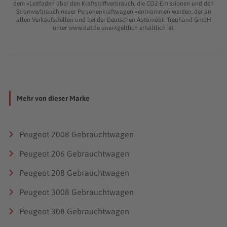
dem »Leitfaden über den Kraftstoffverbrauch, die CO2-Emissionen und den
4/8
Stromverbrauch neuer Personenkraftwagen «entnommen werden, der an
allen Verkaufsstellen und bei der Deutschen Automobil Treuhand GmbH
Hubraum
unter www.dat.de unentgeltlich erhältlich ist.
954 – 1.587 cm³
Leistung (kW/PS bei U/min.)
33 (45) bei 6.000 – 87 (118) bei 6.600
Drehmoment (Nm bei U/min.)
74 bei 3.600 – 145 bei 5.200
Mehr von dieser Marke
Maße (L x B x H)
3.678 x 1.588 – 1.620 x 1.376 mm
Peugeot 2008 Gebrauchtwagen
Antrieb
Front
Peugeot 206 Gebrauchtwagen
Tankinhalt
Peugeot 208 Gebrauchtwagen
45 l
Peugeot 3008 Gebrauchtwagen
Treibstoff
Super Benzin
Peugeot 308 Gebrauchtwagen
Leergewicht