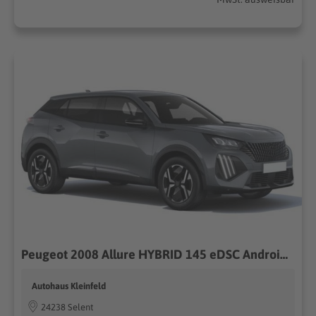
Peugeot 2008 Allure HYBRID 145 eDSC Android Auto*SHZ*ACC*360°*Totwinkel*Klimaauto 107kW (145PS), Automatik, Frontantrieb
Autohaus Kleinfeld
24238 Selent