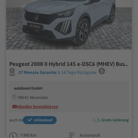
Peugeot 2008 II Hybrid 145 e-DSC6 (MHEV) Business Alu KA LED Link NAV NBA PDC RFK SHA Shz
27 Monate Garantie
& 14 Tage Rückgabe
autobund GmbH
08541 Neuensalz
Händler kontaktieren
auch im
onlinekauf
Gratis Lieferung
7.990 km
Automatik