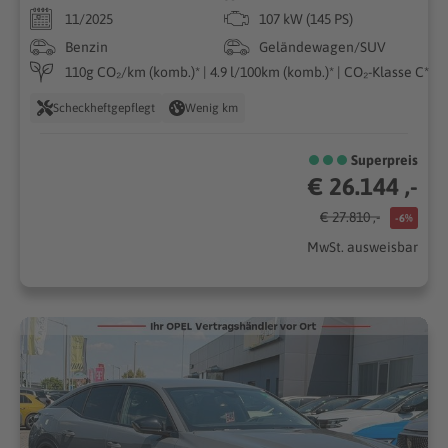
11/2025
107 kW (145 PS)
Benzin
Geländewagen/SUV
110g CO₂/km (komb.)* | 4.9 l/100km (komb.)* | CO₂-Klasse C*
Scheckheftgepflegt
Wenig km
Superpreis
€ 26.144 ,-
€ 27.810 ,-
-6%
MwSt. ausweisbar