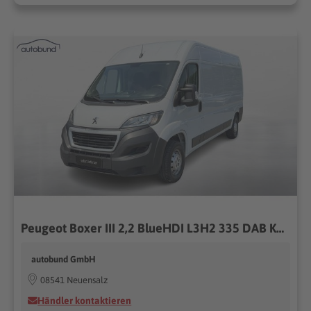
Peugeot Boxer III 2,2 BlueHDI L3H2 335 DAB KA Link NAV PDC RFK Tem TWA TW 1ST
autobund GmbH
08541 Neuensalz
Händler kontaktieren