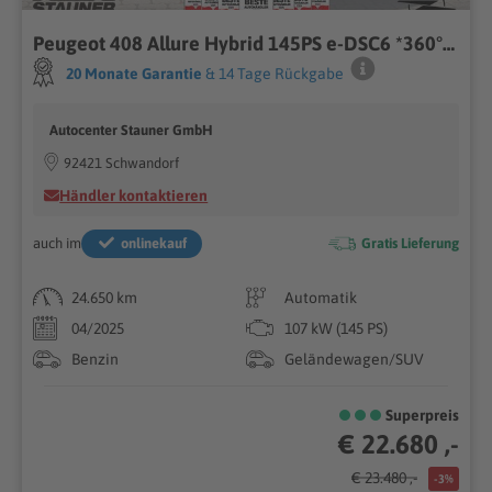
Peugeot 408 Allure Hybrid 145PS e-DSC6 *360° KAMERA*
20 Monate Garantie
& 14 Tage Rückgabe
Autocenter Stauner GmbH
92421 Schwandorf
Händler kontaktieren
auch im
onlinekauf
Gratis Lieferung
24.650 km
Automatik
04/2025
107 kW (145 PS)
Benzin
Geländewagen/SUV
Superpreis
€ 22.680 ,-
€ 23.480 ,-
-3%