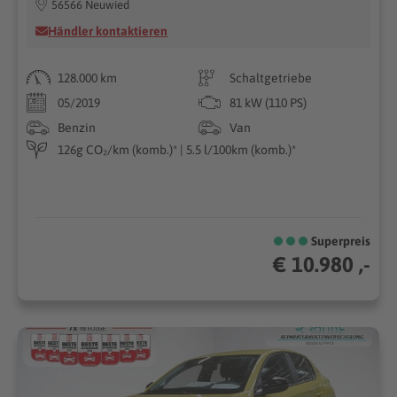
56566 Neuwied
Händler kontaktieren
128.000 km
Schaltgetriebe
05/2019
81 kW (110 PS)
Benzin
Van
126g CO₂/km (komb.)* | 5.5 l/100km (komb.)*
Superpreis
€ 10.980 ,-