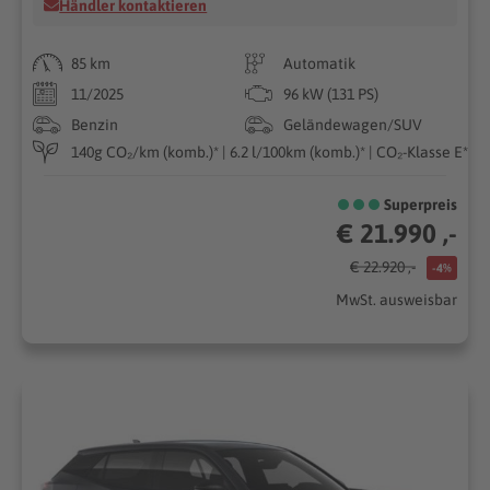
Händler kontaktieren
85 km
Automatik
11/2025
96 kW (131 PS)
Benzin
Geländewagen/SUV
140g CO₂/km (komb.)* | 6.2 l/100km (komb.)* | CO₂-Klasse E*
Superpreis
€ 21.990 ,-
€ 22.920 ,-
-4%
MwSt. ausweisbar