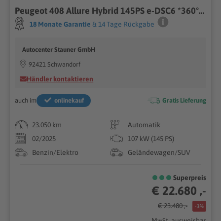
Peugeot 408 Allure Hybrid 145PS e-DSC6 *360° KAMERA*
18 Monate Garantie
& 14 Tage Rückgabe
Autocenter Stauner GmbH
92421 Schwandorf
Händler kontaktieren
auch im
onlinekauf
Gratis Lieferung
23.050 km
Automatik
02/2025
107 kW (145 PS)
Benzin/Elektro
Geländewagen/SUV
Superpreis
€ 22.680 ,-
€ 23.480 ,-
-3%
MwSt. ausweisbar