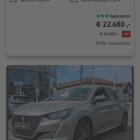
Superpreis
€ 22.680 ,-
€ 23.480 ,-
-3%
MwSt. ausweisbar