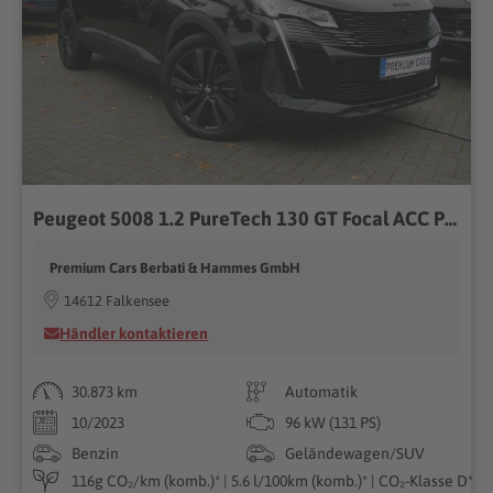
Peugeot 5008 1.2 PureTech 130 GT Focal ACC Pano 7Sitzer Leder...
Premium Cars Berbati & Hammes GmbH
14612 Falkensee
Händler kontaktieren
30.873 km
Automatik
10/2023
96 kW (131 PS)
Benzin
Geländewagen/SUV
116g CO₂/km (komb.)* | 5.6 l/100km (komb.)* | CO₂-Klasse D*