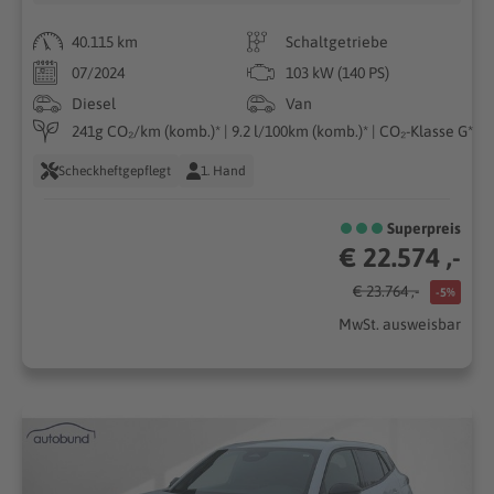
40.115 km
Schaltgetriebe
07/2024
103 kW (140 PS)
Diesel
Van
241g CO₂/km (komb.)* | 9.2 l/100km (komb.)* | CO₂-Klasse G*
Scheckheftgepflegt
1. Hand
Superpreis
€ 22.574 ,-
€ 23.764 ,-
-5%
MwSt. ausweisbar