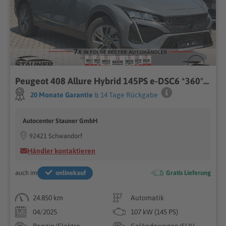
Peugeot 408 Allure Hybrid 145PS e-DSC6 *360° KAMERA*
20 Monate Garantie
& 14 Tage Rückgabe
Autocenter Stauner GmbH
92421 Schwandorf
Händler kontaktieren
auch im
onlinekauf
Gratis Lieferung
24.850 km
Automatik
04/2025
107 kW (145 PS)
Benzin/Elektro
Geländewagen/SUV