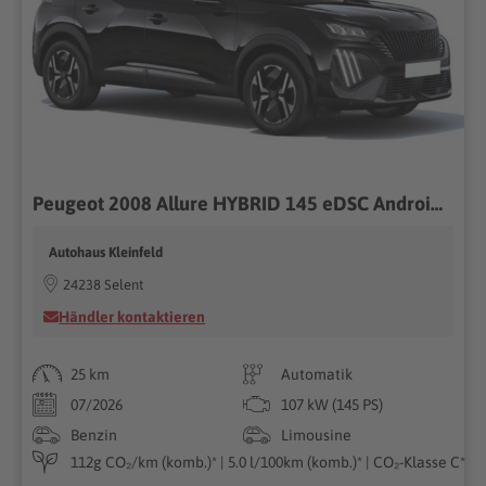
Peugeot 2008 Allure HYBRID 145 eDSC Android Auto*SHZ*ACC*360°*Totwinkel*Klimaauto 107kW (145PS), Automatik, Frontantrieb
Autohaus Kleinfeld
24238 Selent
Händler kontaktieren
25 km
Automatik
07/2026
107 kW (145 PS)
Benzin
Limousine
112g CO₂/km (komb.)* | 5.0 l/100km (komb.)* | CO₂-Klasse C*