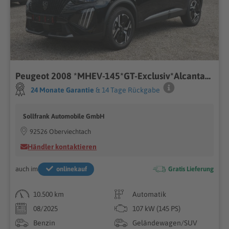
Peugeot 2008 *MHEV-145*GT-Exclusiv*Alcantara*360°Cam*Nav
24 Monate Garantie
& 14 Tage Rückgabe
Sollfrank Automobile GmbH
92526 Oberviechtach
Händler kontaktieren
auch im
onlinekauf
Gratis Lieferung
10.500 km
Automatik
08/2025
107 kW (145 PS)
Benzin
Geländewagen/SUV