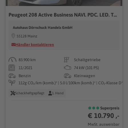
Peugeot 208 Active Business NAVI. PDC. LED. TEMPOMAT
Autohaus Dörrschuck Handels GmbH
55128 Mainz
Händler kontaktieren
83.900 km
Schaltgetriebe
11/2021
74 kW (101 PS)
Benzin
Kleinwagen
112g CO₂/km (komb.)* | 5.0 l/100km (komb.)* | CO₂-Klasse D*
Scheckheftgepflegt
1. Hand
Superpreis
€ 10.790 ,-
MwSt. ausweisbar