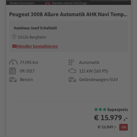
Peugeot 3008 Allure Automatik AHK Navi Tempomat E Sitz Memory PDC
Autohaus Josef Schafstall
50126 Bergheim
Händler kontaktieren
77.095 km
Automatik
09/2017
121 kW (165 PS)
Benzin
Geländewagen/SUV
Superpreis
€ 15.979 ,-
€ 16.849 ,-
-5%