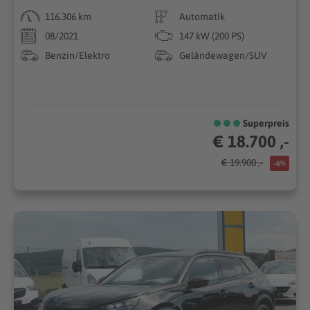
116.306 km
Automatik
08/2021
147 kW (200 PS)
Benzin/Elektro
Geländewagen/SUV
Superpreis
€ 18.700 ,-
€ 19.900 ,-
-6%