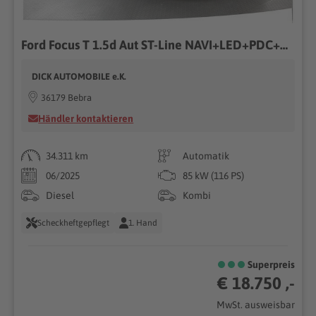
Ford Focus T 1.5d Aut ST-Line NAVI+LED+PDC+TEMP+APPLE
DICK AUTOMOBILE e.K.
36179 Bebra
Händler kontaktieren
34.311 km
Automatik
06/2025
85 kW (116 PS)
Diesel
Kombi
Scheckheftgepflegt
1. Hand
Superpreis
€ 18.750 ,-
MwSt. ausweisbar