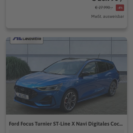
€ 27.990 ,-
-4%
MwSt. ausweisbar
Ford Focus Turnier ST-Line X Navi Digitales Cockpit Soundsystem B & O LED Blendfreies Fernl.