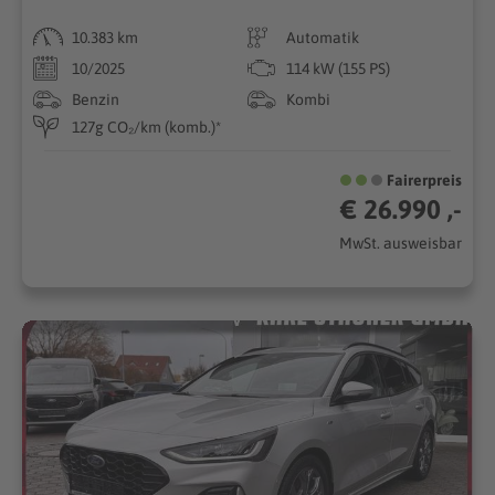
10.383 km
Automatik
10/2025
114 kW (155 PS)
Benzin
Kombi
127g CO₂/km (komb.)*
Fairerpreis
€ 26.990 ,-
MwSt. ausweisbar