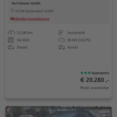
Karl Stauner GmbH
92358 Seubersdorf i.d.OPf.
Händler kontaktieren
12.180 km
Automatik
04/2025
85 kW (116 PS)
Diesel
Kombi
Superpreis
€ 20.280 ,-
MwSt. ausweisbar