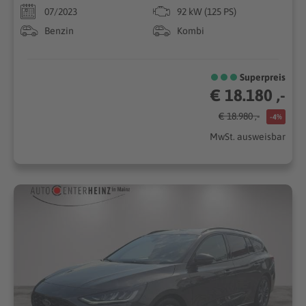
07/2023
92 kW (125 PS)
Benzin
Kombi
Superpreis
€ 18.180 ,-
€ 18.980 ,-
-4%
MwSt. ausweisbar