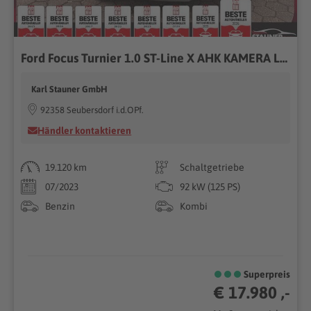
Ford Focus Turnier 1.0 ST-Line X AHK KAMERA LED SHZ
Karl Stauner GmbH
92358 Seubersdorf i.d.OPf.
Händler kontaktieren
19.120 km
Schaltgetriebe
07/2023
92 kW (125 PS)
Benzin
Kombi
Superpreis
€ 17.980 ,-