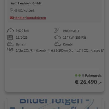
Auto Landwehr GmbH
49451 Holdorf
Händler kontaktieren
9.022 km
Automatik
12/2025
114 kW (155 PS)
Benzin
Kombi
143g CO₂/km (komb.)* | 6.3 l/100km (komb.)* | CO₂-Klasse E*
Fairerpreis
€ 26.490 ,-