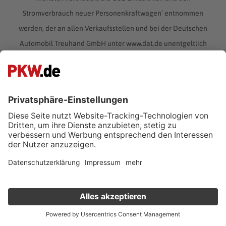
Stromverbrauch neuer Personenkraftwagen’ entnommen
werden, der an allen Verkaufsstellen und bei der Deutschen
Automobil Treuhand GmbH unter www.dat.de unentgeltlich
erhältlich ist.
Ford Focus ST Turnier – viel Platz,
viel Power und viel Spaß
Mit dem
Ford Focus ST Turnier
brachten die Amerikaner im
Jahr 2002 eine Kombi-Variante auf den Markt, die sich
dank ihrer enormen Leistung auch vor erheblich leichteren
und athletischeren Wagen nicht verstecken musste. Das für
Verkauf deinen Gebrauchten online
den Begriff “Sports Technology” stehende Kürzel passt
hervorragend zu dem kräftigen Kombi, denn neben
Kostenlose Fahrzeugbewertung
in nur 1 Minute