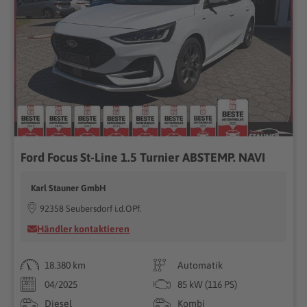
Ford Focus St-Line 1.5 Turnier ABSTEMP. NAVI
Karl Stauner GmbH
92358 Seubersdorf i.d.OPf.
Händler kontaktieren
18.380 km
Automatik
04/2025
85 kW (116 PS)
Diesel
Kombi