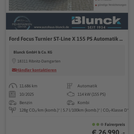
Ford Focus Turnier ST-Line X 155 PS Automatik ST-LineX...
Blunck GmbH & Co. KG
18311 Ribnitz-Damgarten
Händler kontaktieren
11.686 km
Automatik
10/2025
114 kW (155 PS)
Benzin
Kombi
128g CO₂/km (komb.)* | 5.7 l/100km (komb.)* | CO₂-Klasse D*
Fairerpreis
€ 26.990 ,-