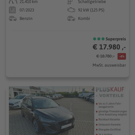
21.410 km
Schaltgetriebe
07/2023
92 kW (125 PS)
Benzin
Kombi
Superpreis
€ 17.980 ,-
€ 18.780 ,-
-4%
MwSt. ausweisbar