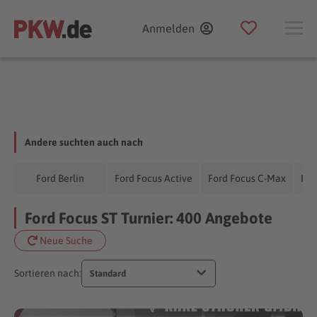
Anmelden
Andere suchten auch nach
Ford Berlin
Ford Focus Active
Ford Focus C-Max
For
Ford Focus ST Turnier: 400 Angebote
Neue Suche
Sortieren nach:
Standard