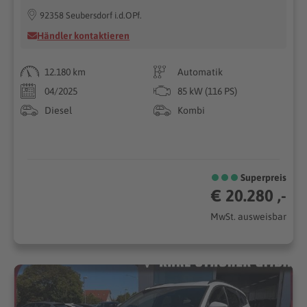
92358 Seubersdorf i.d.OPf.
Händler kontaktieren
12.180 km
Automatik
04/2025
85 kW (116 PS)
Diesel
Kombi
Superpreis
€ 20.280 ,-
MwSt. ausweisbar