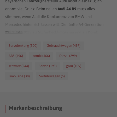
bayerischen Fahrzeughersteller Audi lastet diesbezüglich
enorm viel Druck: Beim neuen
Audi A4 B9
muss alles
stimmen, wenn Audi die Konkurrenz von BMW und
Mercedes hinter sich lassen will. Die fünfte A4-Generation
weiterlesen
wird Ende 2015 als Stufenhecklimousine und als Kombi
(Avant) auf den Markt kommen. Für das Modelljahr 2016
Servolenkung (500)
Gebrauchtwagen (497)
haben die Ingolstädter den A4 optisch und vor allem auch
technisch überarbeitet. Der neue A4 kommt schärfer und
ABS (496)
Kombi (466)
Diesel (299)
moderner als je zuvor.
schwarz (244)
Benzin (193)
grau (109)
Limousine (38)
Vorführwagen (5)
Markenbeschreibung