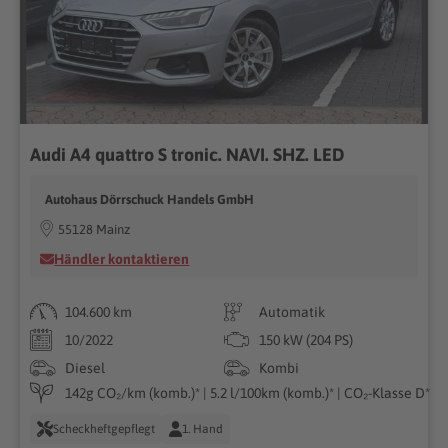
Audi A4 quattro S tronic. NAVI. SHZ. LED
Autohaus Dörrschuck Handels GmbH
55128 Mainz
Händler kontaktieren
104.600 km
Automatik
10/2022
150 kW (204 PS)
Diesel
Kombi
142g CO₂/km (komb.)* | 5.2 l/100km (komb.)* | CO₂-Klasse D*
Scheckheftgepflegt
1. Hand