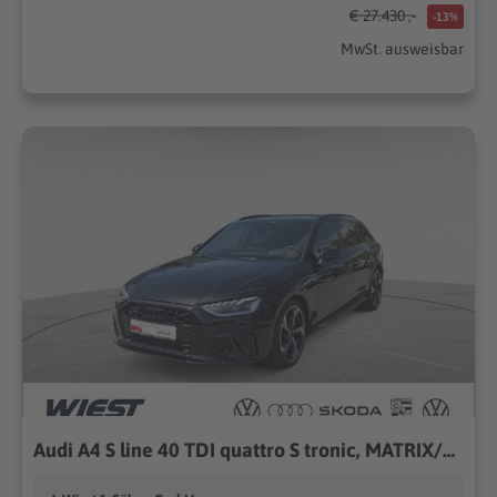
€ 27.430 ,-
-13%
MwSt. ausweisbar
Audi A4 S line 40 TDI quattro S tronic, MATRIX/KAM/AHK/B&O/PANO/STADT/TOUR uvm.