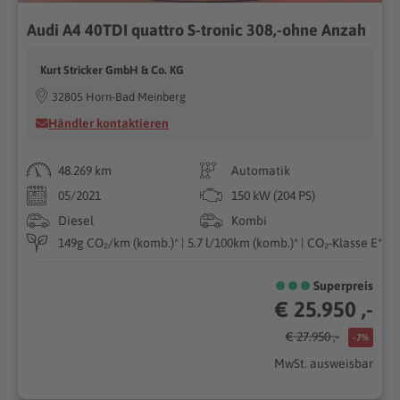
Audi A4 40TDI quattro S-tronic 308,-ohne Anzah
Kurt Stricker GmbH & Co. KG
32805 Horn-Bad Meinberg
Händler kontaktieren
48.269 km
Automatik
05/2021
150 kW (204 PS)
Diesel
Kombi
149g CO₂/km (komb.)* | 5.7 l/100km (komb.)* | CO₂-Klasse E*
Superpreis
€ 25.950 ,-
€ 27.950 ,-
-7%
MwSt. ausweisbar