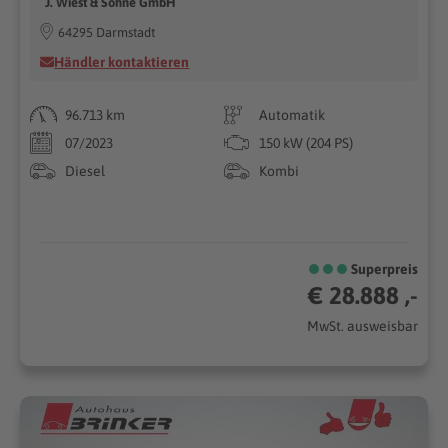
J. Wiest & Söhne GmbH
64295 Darmstadt
Händler kontaktieren
96.713 km
Automatik
07/2023
150 kW (204 PS)
Diesel
Kombi
Superpreis
€ 28.888 ,-
MwSt. ausweisbar