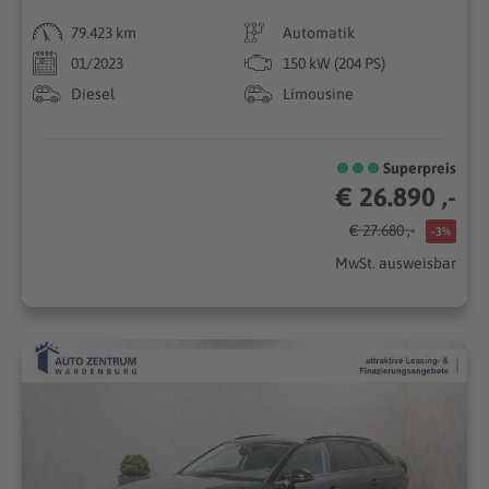
79.423 km
Automatik
01/2023
150 kW (204 PS)
Diesel
Limousine
Superpreis
€ 26.890 ,-
€ 27.680 ,-
-3%
MwSt. ausweisbar