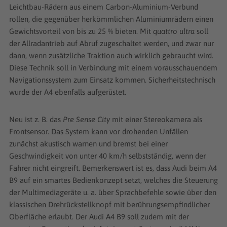
Leichtbau-Rädern aus einem Carbon-Aluminium-Verbund
rollen, die gegenüber herkömmlichen Aluminiumrädern einen
Gewichtsvorteil von bis zu 25 % bieten. Mit
quattro ultra
soll
der Allradantrieb auf Abruf zugeschaltet werden, und zwar nur
dann, wenn zusätzliche Traktion auch wirklich gebraucht wird.
Diese Technik soll in Verbindung mit einem vorausschauendem
Navigationssystem zum Einsatz kommen. Sicherheitstechnisch
wurde der A4 ebenfalls aufgerüstet.
Neu ist z. B. das
Pre Sense City
mit einer Stereokamera als
Frontsensor. Das System kann vor drohenden Unfällen
zunächst akustisch warnen und bremst bei einer
Geschwindigkeit von unter 40 km/h selbstständig, wenn der
Fahrer nicht eingreift. Bemerkenswert ist es, dass Audi beim A4
B9 auf ein smartes Bedienkonzept setzt, welches die Steuerung
der Multimediageräte u. a. über Sprachbefehle sowie über den
klassischen Drehrückstellknopf mit berührungsempfindlicher
Oberfläche erlaubt. Der Audi A4 B9 soll zudem mit der