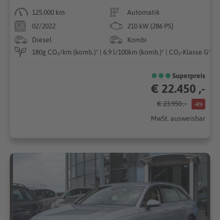
125.000 km
Automatik
02/2022
210 kW (286 PS)
Diesel
Kombi
180g CO₂/km (komb.)* | 6.9 l/100km (komb.)* | CO₂-Klasse G*
Superpreis
€ 22.450 ,-
€ 23.950 ,-
-6%
MwSt. ausweisbar