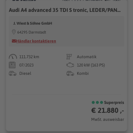
Audi A4 advanced 35 TDI S tronic, LEDER/PANO/18"/GRA/NAVI/KLIMA/SHZ uvm.
J. Wiest & Söhne GmbH
64295 Darmstadt
Händler kontaktieren
111.732 km
Automatik
07/2023
120 kW (163 PS)
Diesel
Kombi
Superpreis
€ 21.880 ,-
MwSt. ausweisbar