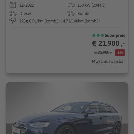
12/2022
150 kW (204 PS)
Diesel
Kombi
123g CO₂/km (komb.)* | 4.7 l/100km (komb.)*
Superpreis
€ 21.900 ,-
€ 25.900 ,-
-15%
MwSt. ausweisbar