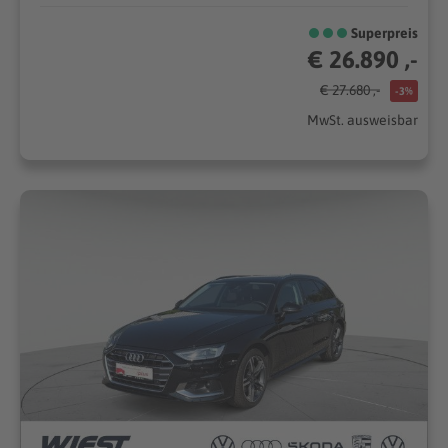
Superpreis
€ 26.890 ,-
€ 27.680 ,-
-3%
MwSt. ausweisbar