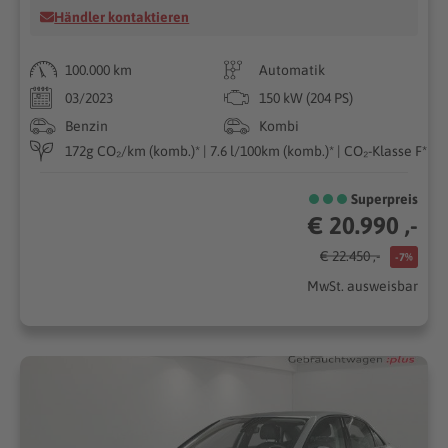
Händler kontaktieren
100.000 km
Automatik
03/2023
150 kW (204 PS)
Benzin
Kombi
172g CO₂/km (komb.)* | 7.6 l/100km (komb.)* | CO₂-Klasse F*
Superpreis
€ 20.990 ,-
€ 22.450 ,-
-7%
MwSt. ausweisbar