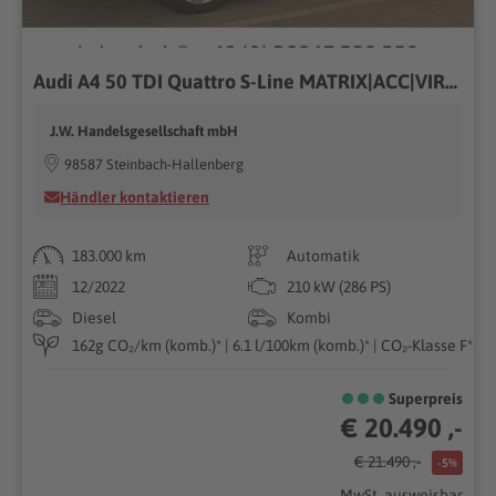
Audi A4 50 TDI Quattro S-Line MATRIX|ACC|VIRTUA
J.W. Handelsgesellschaft mbH
98587 Steinbach-Hallenberg
Händler kontaktieren
183.000 km
Automatik
12/2022
210 kW (286 PS)
Diesel
Kombi
162g CO₂/km (komb.)* | 6.1 l/100km (komb.)* | CO₂-Klasse F*
Superpreis
€ 20.490 ,-
€ 21.490 ,-
-5%
MwSt. ausweisbar