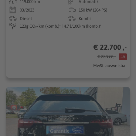
119.000 km
Automatik
03/2023
150 kW (204 PS)
Diesel
Kombi
123g CO₂/km (komb.)* | 4.7 l/100km (komb.)*
€ 22.700 ,-
€ 22.999 ,-
-1%
MwSt. ausweisbar