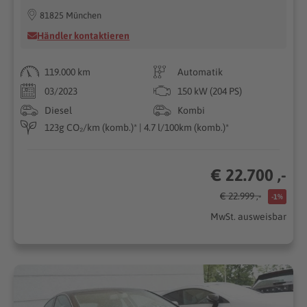
81825 München
Händler kontaktieren
119.000 km
Automatik
03/2023
150 kW (204 PS)
Diesel
Kombi
123g CO₂/km (komb.)* | 4.7 l/100km (komb.)*
€ 22.700 ,-
€ 22.999 ,-
-1%
MwSt. ausweisbar