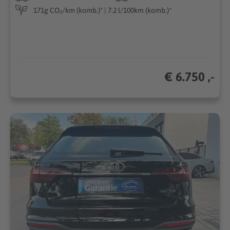
171g CO₂/km (komb.)* | 7.2 l/100km (komb.)*
€ 6.750 ,-