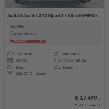
Audi A4 Avant 2.0 TDI Sport 3 x S line KAMERA/LED/DIG
AutoVision
81825 München
Händler kontaktieren
174.660 km
Automatik
01/2021
120 kW (163 PS)
Diesel
Kombi
125g CO₂/km (komb.)*
€ 17.499 ,-
MwSt. ausweisbar