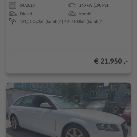
04/2019
140 kW (190 PS)
Diesel
Kombi
121g CO₂/km (komb.)* | 4.6 l/100km (komb.)*
€ 21.950 ,-