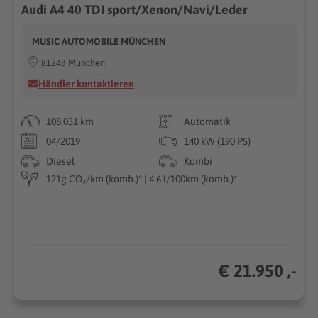
Audi A4 40 TDI sport/Xenon/Navi/Leder
MUSIC AUTOMOBILE MÜNCHEN
81243 München
Händler kontaktieren
108.031 km
Automatik
04/2019
140 kW (190 PS)
Diesel
Kombi
121g CO₂/km (komb.)* | 4.6 l/100km (komb.)*
€ 21.950 ,-