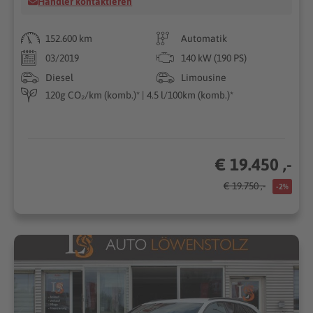
Händler kontaktieren
152.600 km
Automatik
03/2019
140 kW (190 PS)
Diesel
Limousine
120g CO₂/km (komb.)* | 4.5 l/100km (komb.)*
€ 19.450 ,-
€ 19.750 ,-
-2%