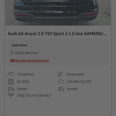
Audi A4 Avant 2.0 TDI Sport 3 x S line KAMERA/LED/DIG
AutoVision
81825 München
Händler kontaktieren
174.660 km
Automatik
01/2021
120 kW (163 PS)
Diesel
Kombi
125g CO₂/km (komb.)*