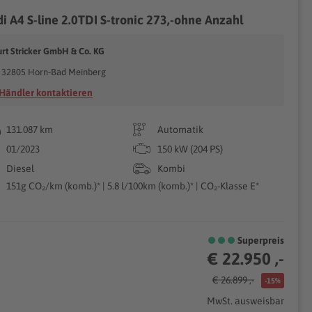
i A4 S-line 2.0TDI S-tronic 273,-ohne Anzahl
urt Stricker GmbH & Co. KG
32805 Horn-Bad Meinberg
Händler kontaktieren
131.087 km
Automatik
01/2023
150 kW (204 PS)
Diesel
Kombi
151g CO₂/km (komb.)* | 5.8 l/100km (komb.)* | CO₂-Klasse E*
Superpreis
€ 22.950 ,-
€ 26.899 ,-
-15%
MwSt. ausweisbar