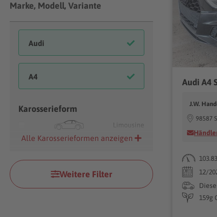
Marke, Modell, Variante
Audi A4
J.W. Hand
Karosserieform
98587 S
Limousine
Händler
Alle Karosserieformen anzeigen
103.8
12/20
Weitere Filter
Diese
159g 