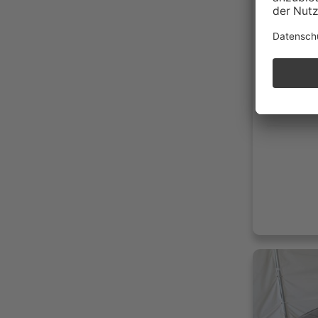
182.8
04/20
Diese
139g 