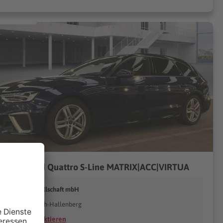
i A4 50 TDI Quattro S-Line MATRIX|ACC|VIRTUA
.W. Handelsgesellschaft mbH
98587 Steinbach-Hallenberg
Händler kontaktieren