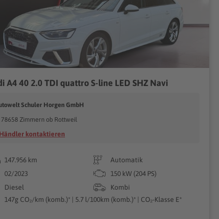
i A4 40 2.0 TDI quattro S-line LED SHZ Navi
utowelt Schuler Horgen GmbH
78658 Zimmern ob Rottweil
Händler kontaktieren
147.956 km
Automatik
02/2023
150 kW (204 PS)
Diesel
Kombi
147g CO₂/km (komb.)* | 5.7 l/100km (komb.)* | CO₂-Klasse E*