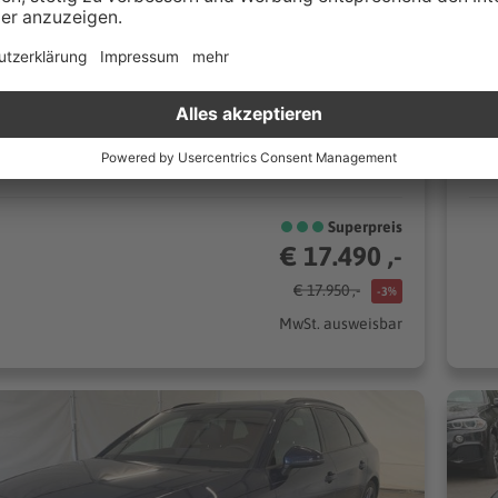
71 km
Automatik
22
150 kW (204 PS)
l
Kombi
CO₂/km (komb.)* | 5.3 l/100km (komb.)* | CO₂-Klasse E*
Superpreis
€ 17.490 ,-
€ 17.950 ,-
-3%
MwSt. ausweisbar