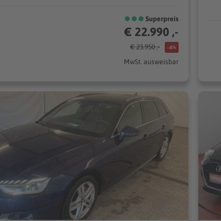
Superpreis
€ 22.990 ,-
€ 23.950 ,-
-4%
MwSt. ausweisbar