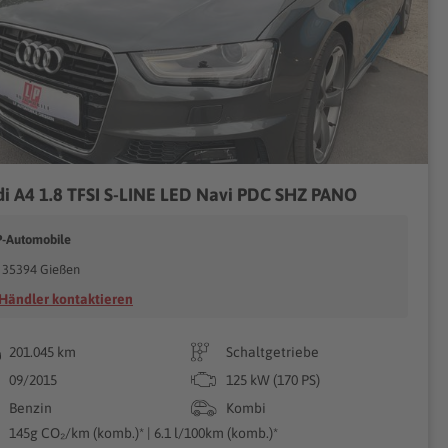
i A4 1.8 TFSI S-LINE LED Navi PDC SHZ PANO
P-Automobile
35394 Gießen
Händler kontaktieren
201.045 km
Schaltgetriebe
09/2015
125 kW (170 PS)
Benzin
Kombi
145g CO₂/km (komb.)* | 6.1 l/100km (komb.)*