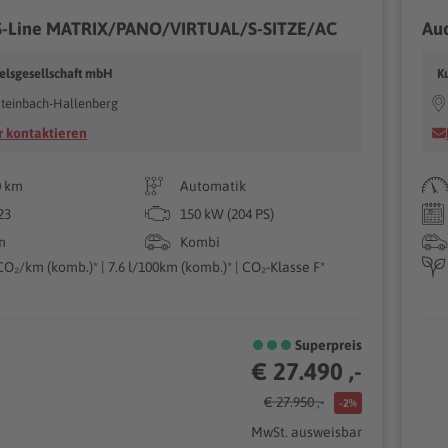
 S-Line MATRIX/PANO/VIRTUAL/S-SITZE/AC
Aud
elsgesellschaft mbH
K
teinbach-Hallenberg
 kontaktieren
0 km
Automatik
23
150 kW (204 PS)
n
Kombi
CO₂/km (komb.)* | 7.6 l/100km (komb.)* | CO₂-Klasse F*
Superpreis
€ 27.490 ,-
€ 27.950 ,-
-2%
MwSt. ausweisbar