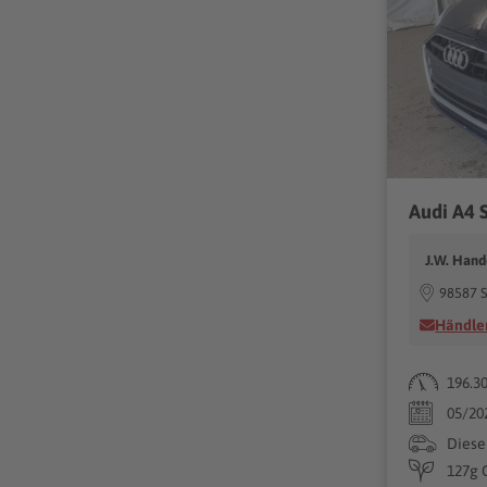
Audi A4
J.W. Hand
98587 S
Händler
196.3
05/20
Diese
127g 