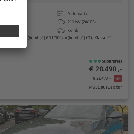
183.000 km
Automatik
12/2022
210 kW (286 PS)
Diesel
Kombi
162g CO₂/km (komb.)* | 6.1 l/100km (komb.)* | CO₂-Klasse F*
Superpreis
€ 20.490 ,-
€ 21.490 ,-
-5%
MwSt. ausweisbar