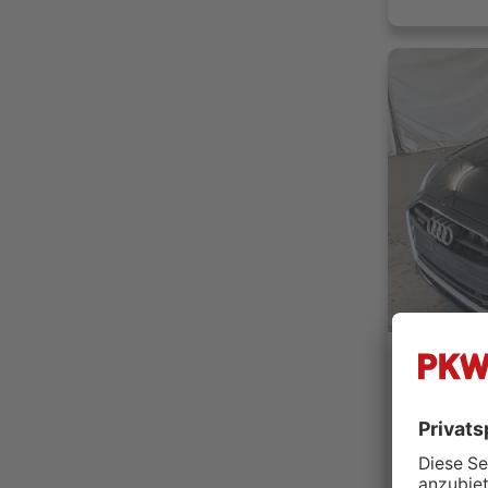
Audi A4
J.W. Hand
98587 S
Händler