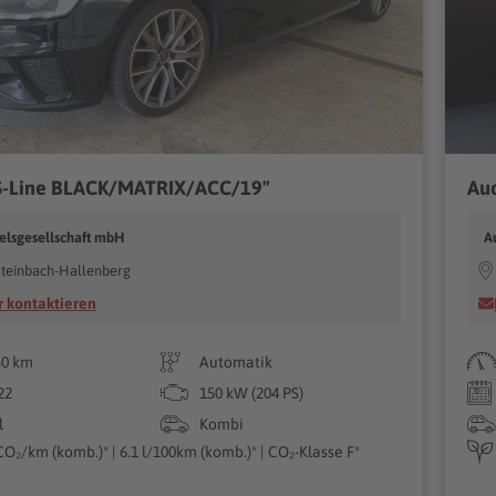
 S-Line BLACK/MATRIX/ACC/19"
Aud
elsgesellschaft mbH
A
teinbach-Hallenberg
 kontaktieren
30 km
Automatik
22
150 kW (204 PS)
l
Kombi
CO₂/km (komb.)* | 6.1 l/100km (komb.)* | CO₂-Klasse F*