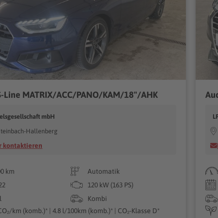
 S-Line MATRIX/ACC/PANO/KAM/18"/AHK
Aud
elsgesellschaft mbH
L
teinbach-Hallenberg
 kontaktieren
00 km
Automatik
22
120 kW (163 PS)
l
Kombi
CO₂/km (komb.)* | 4.8 l/100km (komb.)* | CO₂-Klasse D*