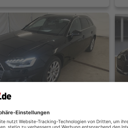
 quattro S-Line MATRIX/ACC/STANDHZ
Aud
elsgesellschaft mbH
J
teinbach-Hallenberg
 kontaktieren