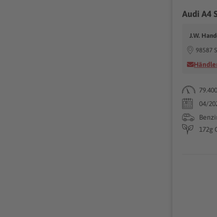
Audi A4
J.W. Hand
98587 S
Händler
79.40
04/20
Benzi
172g 