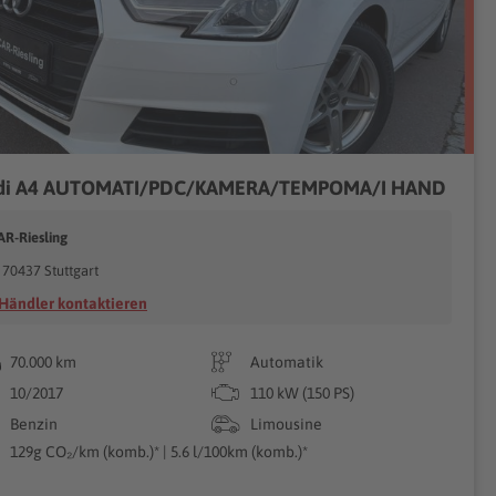
di A4 AUTOMATI/PDC/KAMERA/TEMPOMA/I HAND
AR-Riesling
70437 Stuttgart
Händler kontaktieren
70.000 km
Automatik
10/2017
110 kW (150 PS)
Benzin
Limousine
129g CO₂/km (komb.)* | 5.6 l/100km (komb.)*