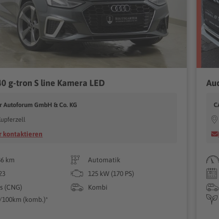
40 g-tron S line Kamera LED
Au
er Autoforum GmbH & Co. KG
C
upferzell
 kontaktieren
86 km
Automatik
23
125 kW (170 PS)
s (CNG)
Kombi
g/100km (komb.)*