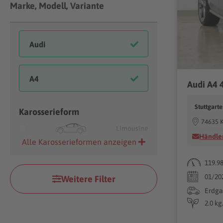
Marke, Modell, Variante
Audi A4 
Stuttgart
Karosserieform
74635 K
Limousine
Händler
Alle Karosserieformen anzeigen
119.9
01/20
Weitere Filter
Erdga
2.0 k