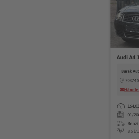
Audi A4 
Burak Au
70374 S
Händler
164.0
01/20
Benzi
8.5 l