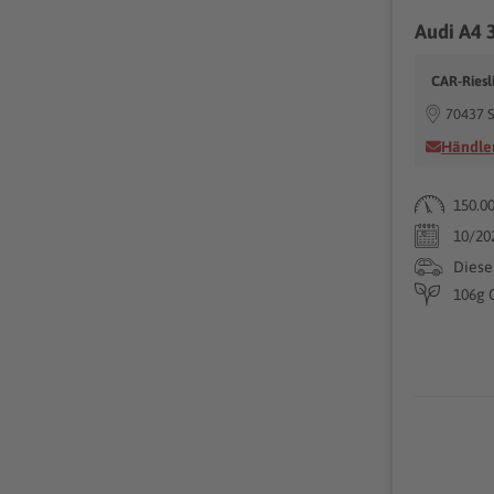
Audi A4
CAR-Riesl
70437 S
Händler
150.0
10/20
Diese
106g 