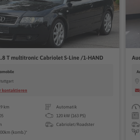
1.8 T multitronic Cabriolet S-Line /1-HAND
tomobile
A
tuttgart
 kontaktieren
39 km
Automatik
05
120 kW (163 PS)
n
Cabriolet/Roadster
/100km (komb.)*