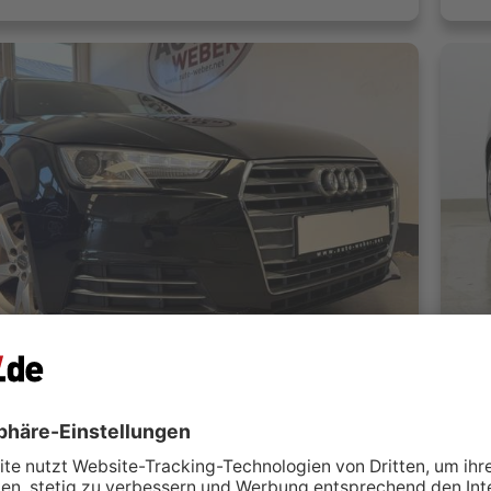
Audi A4 AVANT 2.0 TDI SPORT*AUT.*NAVI*VIRTUAL C*LED*
Aud
er
S
indelfingen
 kontaktieren