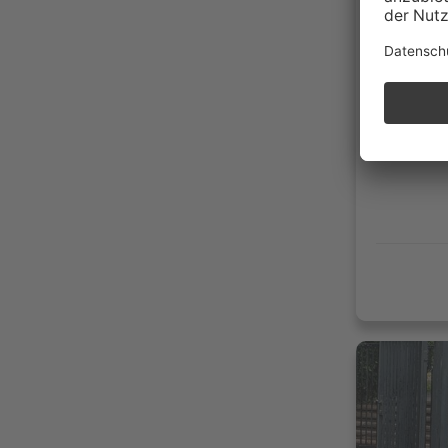
217.5
04/20
Diese
116g 