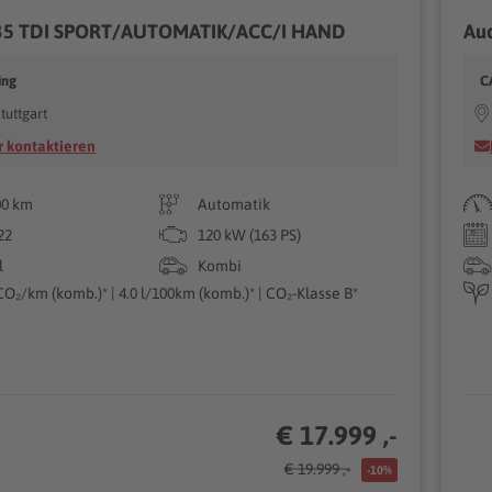
 35 TDI SPORT/AUTOMATIK/ACC/I HAND
Au
ing
C
tuttgart
 kontaktieren
00 km
Automatik
22
120 kW (163 PS)
l
Kombi
CO₂/km (komb.)* | 4.0 l/100km (komb.)* | CO₂-Klasse B*
€ 17.999 ,-
€ 19.999 ,-
-10%