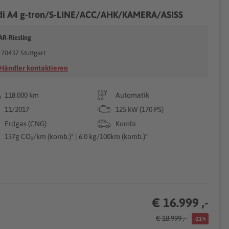
di A4 g-tron/S-LINE/ACC/AHK/KAMERA/ASISS
AR-Riesling
70437 Stuttgart
Händler kontaktieren
118.000 km
Automatik
11/2017
125 kW (170 PS)
Erdgas (CNG)
Kombi
137g CO₂/km (komb.)* | 6.0 kg/100km (komb.)*
€ 16.999 ,-
€ 18.999 ,-
-11%