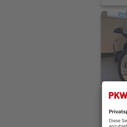
Auto Web
71069 S
Händler