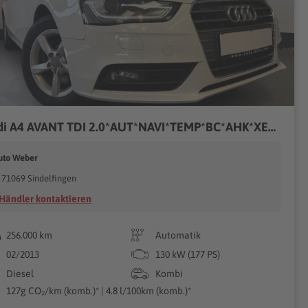
Audi A4 AVANT TDI 2.0*AUT*NAVI*TEMP*BC*AHK*XENON*LM*
uto Weber
71069 Sindelfingen
Händler kontaktieren
256.000 km
Automatik
02/2013
130 kW (177 PS)
Diesel
Kombi
127g CO₂/km (komb.)* | 4.8 l/100km (komb.)*