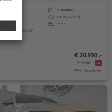
119.986 km
Automatik
01/2023
125 kW (170 PS)
Benzin
Kombi
2.0 l/100km (komb.)*
€ 20.990 ,-
€ 21.990 ,-
-5%
MwSt. ausweisbar