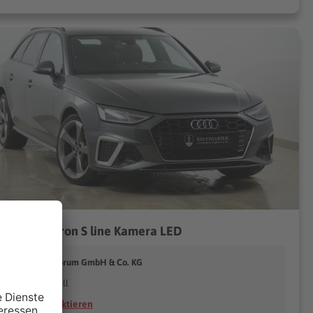
i A4 40 g-tron S line Kamera LED
tuttgarter Autoforum GmbH & Co. KG
74635 Kupferzell
Händler kontaktieren