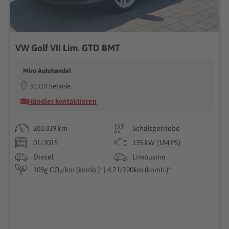
VW Golf VII Lim. GTD BMT
Miro Autohandel
31319 Sehnde
Händler kontaktieren
203.039 km
Schaltgetriebe
01/2015
135 kW (184 PS)
Diesel
Limousine
109g CO₂/km (komb.)* | 4.2 l/100km (komb.)*