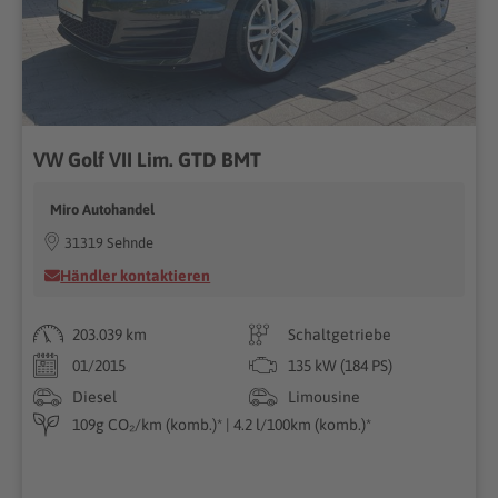
VW Golf VII Lim. GTD BMT
Miro Autohandel
31319 Sehnde
Händler kontaktieren
203.039 km
Schaltgetriebe
01/2015
135 kW (184 PS)
Diesel
Limousine
109g CO₂/km (komb.)* | 4.2 l/100km (komb.)*