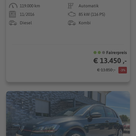
119.000 km
Automatik
11/2016
85 kW (116 PS)
Diesel
Kombi
Fairerpreis
€ 13.450 ,-
€ 13.850 ,-
-3%