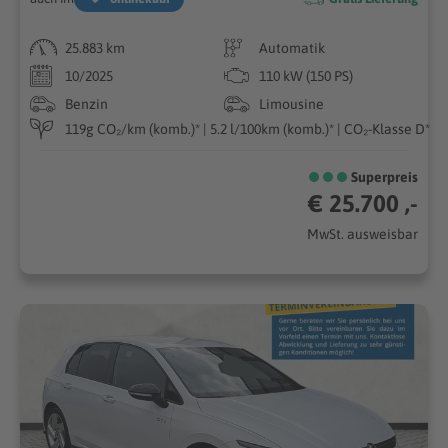
25.883 km
Automatik
10/2025
110 kW (150 PS)
Benzin
Limousine
119g CO₂/km (komb.)* | 5.2 l/100km (komb.)* | CO₂-Klasse D*
Superpreis
€ 25.700 ,-
MwSt. ausweisbar