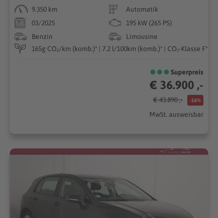
9.350 km
Automatik
03/2025
195 kW (265 PS)
Benzin
Limousine
165g CO₂/km (komb.)* | 7.2 l/100km (komb.)* | CO₂-Klasse F*
Superpreis
€ 36.900 ,-
€ 43.890 ,-
-16%
MwSt. ausweisbar