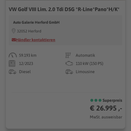
VW Golf VIII Lim. 2.0 Tdi DSG *R-Line*Pano*H/K*
Auto Galerie Herford GmbH
32052 Herford
Händler kontaktieren
59.193 km
Automatik
12/2023
110 kW (150 PS)
Diesel
Limousine
Superpreis
€ 26.995 ,-
MwSt. ausweisbar