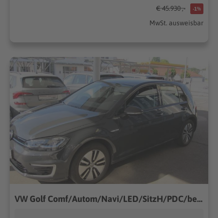
€ 45.930 ,-
-1%
MwSt. ausweisbar
VW Golf Comf/Autom/Navi/LED/SitzH/PDC/behFrontscheibe/ALU