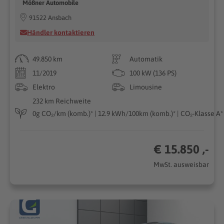
Mößner Automobile
91522 Ansbach
Händler kontaktieren
49.850 km
Automatik
11/2019
100 kW (136 PS)
Elektro
Limousine
232 km Reichweite
0g CO₂/km (komb.)* | 12.9 kWh/100km (komb.)* | CO₂-Klasse A*
€ 15.850 ,-
MwSt. ausweisbar