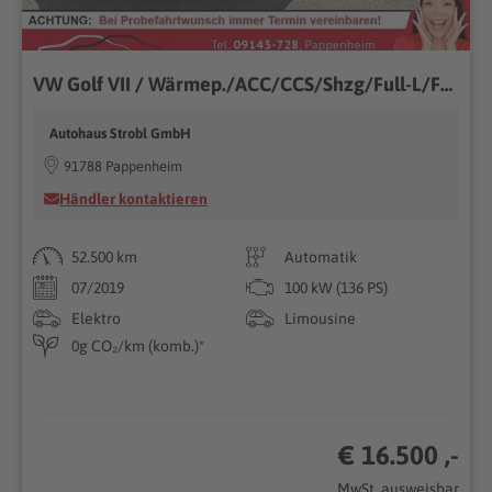
VW Golf VII / Wärmep./ACC/CCS/Shzg/Full-L/FLA
Autohaus Strobl GmbH
91788 Pappenheim
Händler kontaktieren
52.500 km
Automatik
07/2019
100 kW (136 PS)
Elektro
Limousine
0g CO₂/km (komb.)*
€ 16.500 ,-
MwSt. ausweisbar