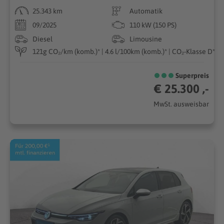
25.343 km
Automatik
09/2025
110 kW (150 PS)
Diesel
Limousine
121g CO₂/km (komb.)* | 4.6 l/100km (komb.)* | CO₂-Klasse D*
Superpreis
€ 25.300 ,-
MwSt. ausweisbar