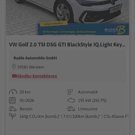
VW Golf 2.0 TSI DSG GTI BlackStyle IQ.Light Keyless
Budde Automobile GmbH
59581 Warstein
Händler kontaktieren
20 km
Automatik
05/2026
195 kW (265 PS)
Benzin
Limousine
160g CO₂/km (komb.)* | 7.0 l/100km (komb.)* | CO₂-Klasse F*