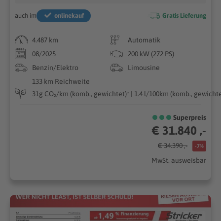
auch im
onlinekauf
Gratis Lieferung
4.487 km
Automatik
08/2025
200 kW (272 PS)
Benzin/Elektro
Limousine
133 km Reichweite
31g CO₂/km (komb., gewichtet)* | 1.4 l/100km (komb., gewichte
Superpreis
€ 31.840 ,-
€ 34.390 ,-
-7%
MwSt. ausweisbar