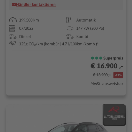
Händler kontaktieren
199.500 km
Automatik
07/2022
147 kW (200 PS)
Diesel
Kombi
125g CO₂/km (komb.)* | 4.7 l/100km (komb.)*
Superpreis
€ 16.900 ,-
€ 18.900 ,-
-11%
MwSt. ausweisbar