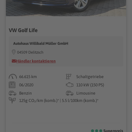
VW Golf Life
Autohaus Willibald Müller GmbH
04509 Delitzsch
Händler kontaktieren
66.615 km
Schaltgetriebe
06/2020
110 kW (150 PS)
Benzin
Limousine
125g CO₂/km (komb.)* | 5.5 l/100km (komb.)*
Superpreis