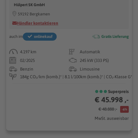
Hülpert SK GmbH
59192 Bergkamen
Händler kontaktieren
auch im
onlinekauf
Gratis Lieferung
4.197 km
Automatik
02/2025
245 kW (333 PS)
Benzin
Limousine
184g CO₂/km (komb.)* | 8.1 l/100km (komb.)* | CO₂-Klasse G*
Superpreis
€ 45.998 ,-
€ 48.888 ,-
-6%
MwSt. ausweisbar