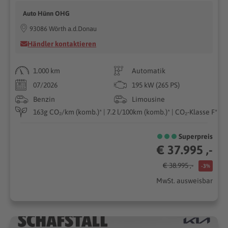
Auto Hünn OHG
93086 Wörth a.d.Donau
Händler kontaktieren
1.000 km
Automatik
07/2026
195 kW (265 PS)
Benzin
Limousine
163g CO₂/km (komb.)* | 7.2 l/100km (komb.)* | CO₂-Klasse F*
Superpreis
€ 37.995 ,-
€ 38.995 ,-
-3%
MwSt. ausweisbar