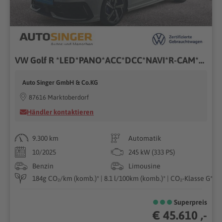
VW Golf R *LED*PANO*ACC*DCC*NAVI*R-CAM*SHZ*ALU18*
Auto Singer GmbH & Co.KG
87616 Marktoberdorf
Händler kontaktieren
9.300 km
Automatik
10/2025
245 kW (333 PS)
Benzin
Limousine
184g CO₂/km (komb.)* | 8.1 l/100km (komb.)* | CO₂-Klasse G*
Superpreis
€ 45.610 ,-