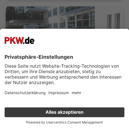
VW Golf VIII Variant 1.5 eTSI Style DSG Matrix LED
Autohaus-Lohs GmbH
09212 Limbach-Oberfrohna
Verkauf deinen Gebrauchten online
Händler kontaktieren
Kostenlose Fahrzeugbewertung
in nur 1 Minute