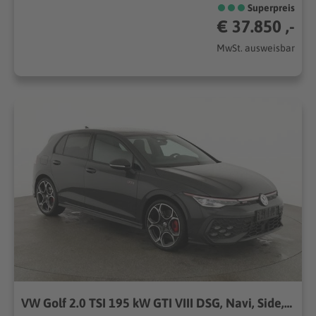
Superpreis
€ 37.850 ,-
MwSt. ausweisbar
VW Golf 2.0 TSI 195 kW GTI VIII DSG, Navi, Side, Matrix, Kamera, Winter, 19-Zoll 195kW (265PS), Automatik, Frontantrieb