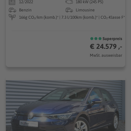
12/2022
180 kW (245 PS)
Benzin
Limousine
166g CO₂/km (komb.)* | 7.3 l/100km (komb.)* | CO₂-Klasse F*
Superpreis
€ 24.579 ,-
MwSt. ausweisbar