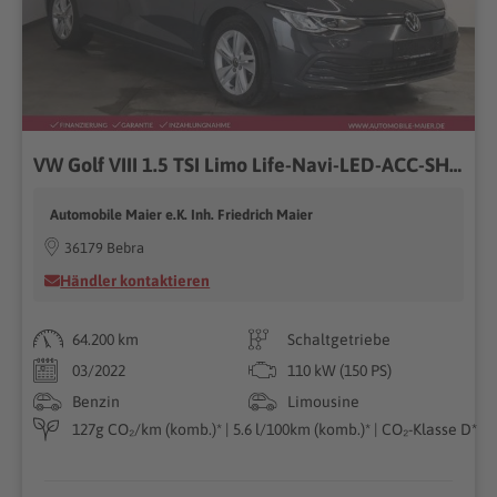
VW Golf VIII 1.5 TSI Limo Life-Navi-LED-ACC-SHZ-AHK
Automobile Maier e.K. Inh. Friedrich Maier
36179 Bebra
Händler kontaktieren
64.200 km
Schaltgetriebe
03/2022
110 kW (150 PS)
Benzin
Limousine
127g CO₂/km (komb.)* | 5.6 l/100km (komb.)* | CO₂-Klasse D*