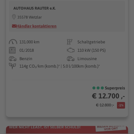
AUTOHAUS RAUTER e.K.
35578 Wetzlar
Händler kontaktieren
131.000 km
Schaltgetriebe
01/2018
110 kW (150 PS)
Benzin
Limousine
114g CO₂/km (komb.)* | 5.0 l/100km (komb.)*
Superpreis
€ 12.700 ,-
€ 12.800 ,-
-1%