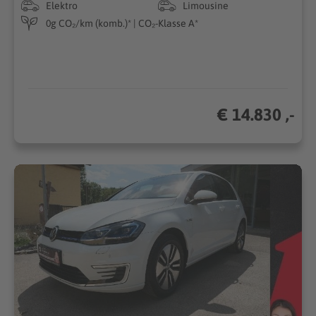
Elektro
Limousine
0g CO₂/km (komb.)* | CO₂-Klasse A*
€ 14.830 ,-