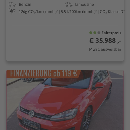
Benzin
Limousine
126g CO₂/km (komb.)* | 5.5 l/100km (komb.)* | CO₂-Klasse D*
Fairerpreis
€ 35.988 ,-
MwSt. ausweisbar