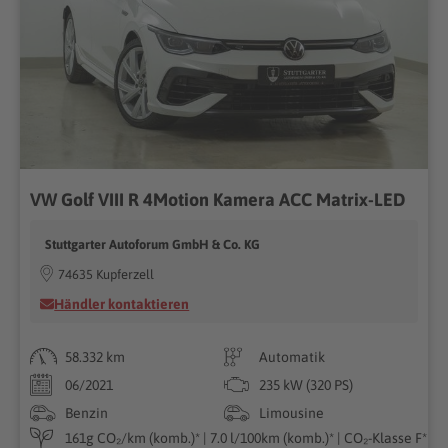
VW Golf VIII R 4Motion Kamera ACC Matrix-LED
Stuttgarter Autoforum GmbH & Co. KG
74635 Kupferzell
Händler kontaktieren
58.332 km
Automatik
06/2021
235 kW (320 PS)
Benzin
Limousine
161g CO₂/km (komb.)* | 7.0 l/100km (komb.)* | CO₂-Klasse F*