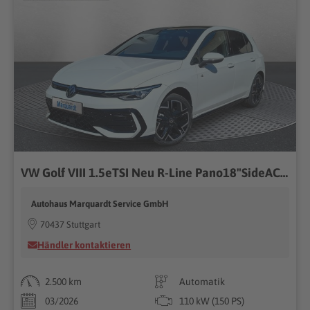
VW Golf VIII 1.5eTSI Neu R-Line Pano18"SideACC AHK
Autohaus Marquardt Service GmbH
70437 Stuttgart
Händler kontaktieren
2.500 km
Automatik
03/2026
110 kW (150 PS)