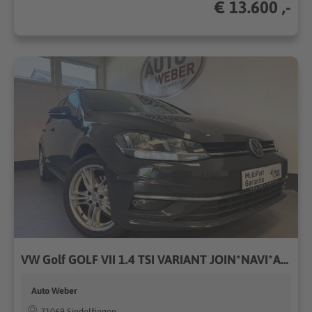
€ 13.600 ,-
VW Golf GOLF VII 1.4 TSI VARIANT JOIN*NAVI*ACC*MFL*LM*
Auto Weber
71069 Sindelfingen