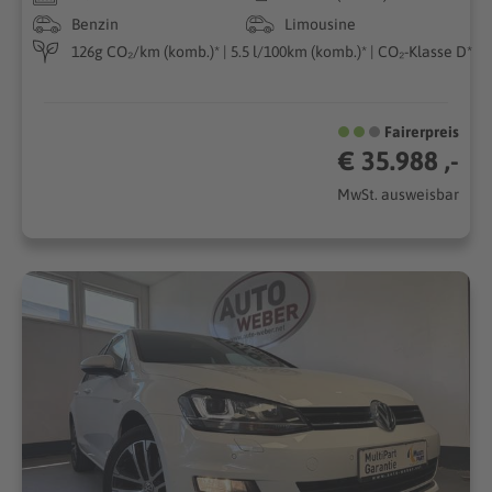
Benzin
Limousine
126g CO₂/km (komb.)* | 5.5 l/100km (komb.)* | CO₂-Klasse D*
Fairerpreis
€ 35.988 ,-
MwSt. ausweisbar