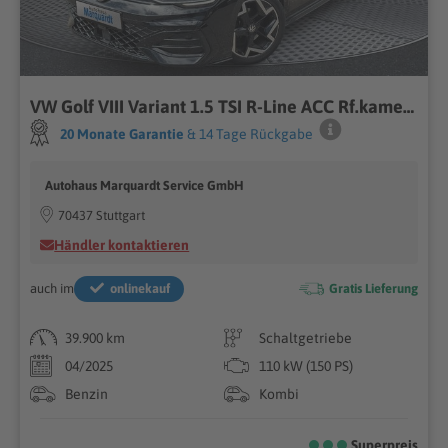
VW Golf VIII Variant 1.5 TSI R-Line ACC Rf.kamera
20 Monate Garantie
& 14 Tage Rückgabe
Autohaus Marquardt Service GmbH
70437 Stuttgart
Händler kontaktieren
auch im
onlinekauf
Gratis Lieferung
39.900 km
Schaltgetriebe
04/2025
110 kW (150 PS)
Benzin
Kombi
Superpreis