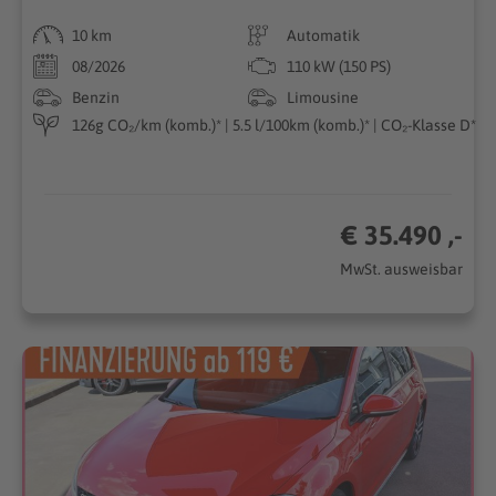
10 km
Automatik
08/2026
110 kW (150 PS)
Benzin
Limousine
126g CO₂/km (komb.)* | 5.5 l/100km (komb.)* | CO₂-Klasse D*
€ 35.490 ,-
MwSt. ausweisbar