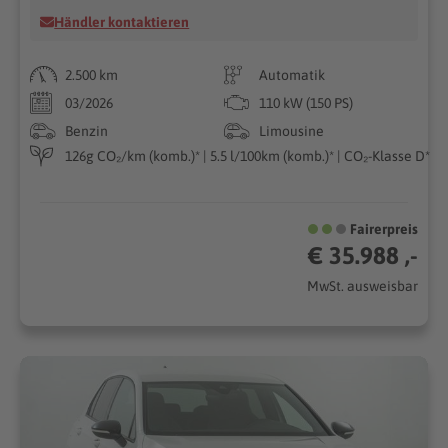
Händler kontaktieren
2.500 km
Automatik
03/2026
110 kW (150 PS)
Benzin
Limousine
126g CO₂/km (komb.)* | 5.5 l/100km (komb.)* | CO₂-Klasse D*
Fairerpreis
€ 35.988 ,-
MwSt. ausweisbar