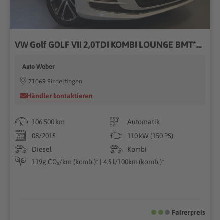
VW Golf GOLF VII 2,0TDI KOMBI LOUNGE BMT*NAVI*KLIMATRON
Auto Weber
71069 Sindelfingen
Händler kontaktieren
106.500 km
Automatik
08/2015
110 kW (150 PS)
Diesel
Kombi
119g CO₂/km (komb.)* | 4.5 l/100km (komb.)*
Fairerpreis