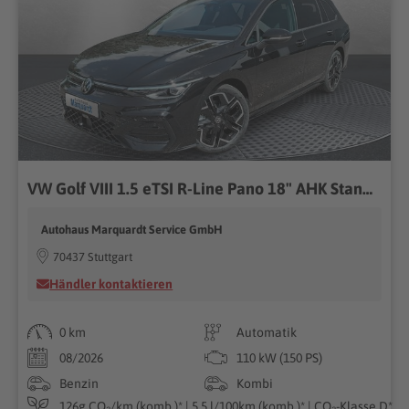
VW Golf VIII 1.5 eTSI R-Line Pano 18" AHK Standhzg.
Autohaus Marquardt Service GmbH
70437 Stuttgart
Händler kontaktieren
0 km
Automatik
08/2026
110 kW (150 PS)
Benzin
Kombi
126g CO₂/km (komb.)* | 5.5 l/100km (komb.)* | CO₂-Klasse D*