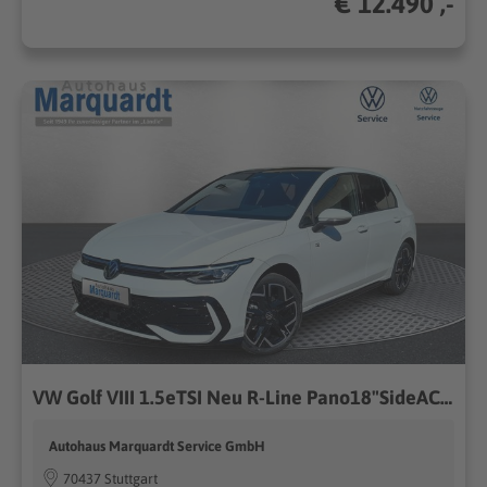
€ 12.490 ,-
VW Golf VIII 1.5eTSI Neu R-Line Pano18"SideACC AHK
Autohaus Marquardt Service GmbH
70437 Stuttgart