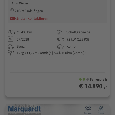
Auto Weber
71069 Sindelfingen
Händler kontaktieren
69.400 km
Schaltgetriebe
07/2018
92 kW (125 PS)
Benzin
Kombi
123g CO₂/km (komb.)* | 5.4 l/100km (komb.)*
Fairerpreis
€ 14.890 ,-