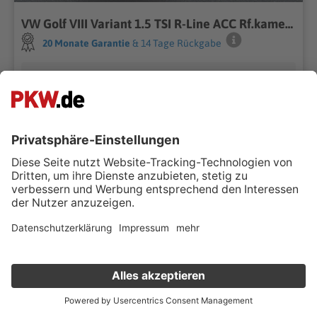
VW Golf VIII Variant 1.5 TSI R-Line ACC Rf.kamera
20 Monate Garantie
& 14 Tage Rückgabe
Autohaus Marquardt Service GmbH
70437 Stuttgart
Händler kontaktieren
auch im
onlinekauf
Gratis Lieferung
39.900 km
Schaltgetriebe
04/2025
110 kW (150 PS)
Benzin
Kombi
Superpreis
Verkauf deinen Gebrauchten online
€ 23.490 ,-
MwSt. ausweisbar
Kostenlose Fahrzeugbewertung
in nur 1 Minute