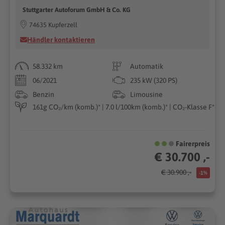
Stuttgarter Autoforum GmbH & Co. KG
74635 Kupferzell
Händler kontaktieren
58.332 km
Automatik
06/2021
235 kW (320 PS)
Benzin
Limousine
161g CO₂/km (komb.)* | 7.0 l/100km (komb.)* | CO₂-Klasse F*
Fairerpreis
€ 30.700 ,-
€ 30.900 ,-
-1%