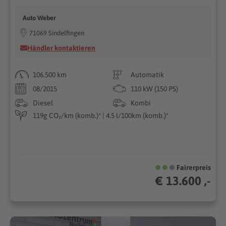
Auto Weber
71069 Sindelfingen
Händler kontaktieren
106.500 km
Automatik
08/2015
110 kW (150 PS)
Diesel
Kombi
119g CO₂/km (komb.)* | 4.5 l/100km (komb.)*
Fairerpreis
€ 13.600 ,-