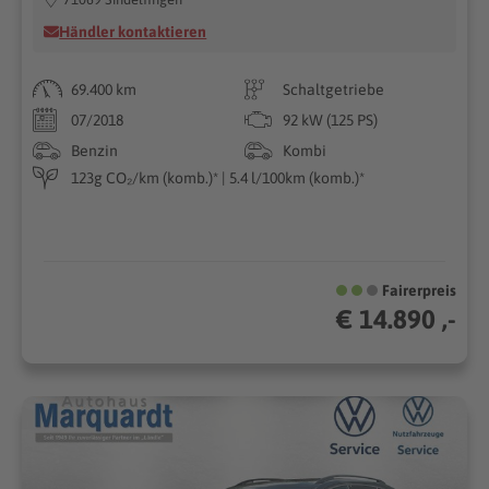
Händler kontaktieren
69.400 km
Schaltgetriebe
07/2018
92 kW (125 PS)
Benzin
Kombi
123g CO₂/km (komb.)* | 5.4 l/100km (komb.)*
Fairerpreis
€ 14.890 ,-