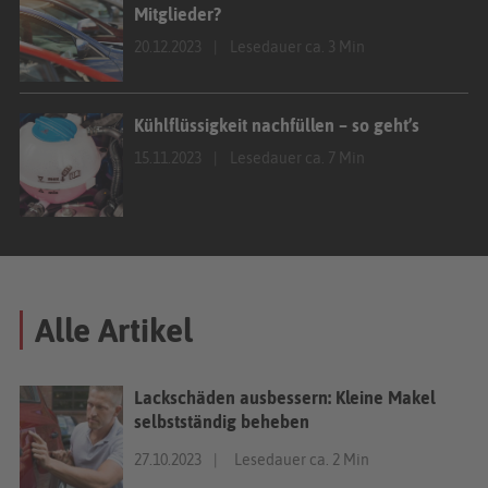
Mitglieder?
20.12.2023
Lesedauer ca. 3 Min
Kühlflüssigkeit nachfüllen – so geht’s
15.11.2023
Lesedauer ca. 7 Min
Alle Artikel
Lackschäden ausbessern: Kleine Makel
selbstständig beheben
27.10.2023
Lesedauer ca. 2 Min