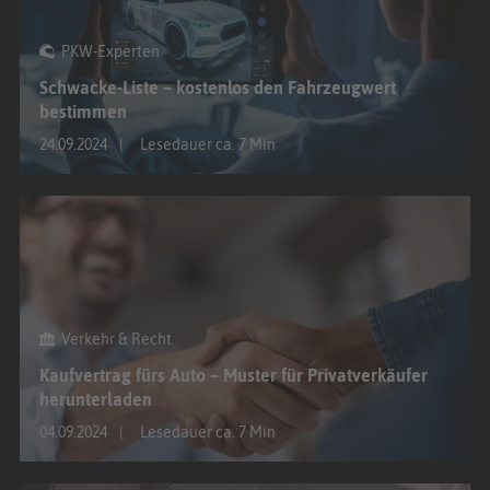
PKW-Experten
Schwacke-Liste – kostenlos den Fahrzeugwert
bestimmen
24.09.2024
Lesedauer ca. 7 Min
Verkehr & Recht
Kaufvertrag fürs Auto – Muster für Privatverkäufer
herunterladen
04.09.2024
Lesedauer ca. 7 Min