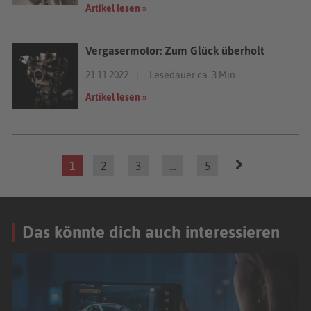
Artikel lesen »
Vergasermotor: Zum Glück überholt
21.11.2022
Lesedauer ca. 3 Min
Artikel lesen »
Posts
1
2
3
…
5
navigation
Das könnte dich auch interessieren