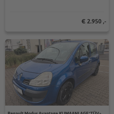
€ 2.950 ,-
Renault Modus Avantage KLIMAANLAGE*TÜV+SERVICE NEU*