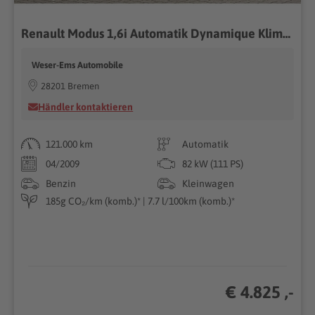
Renault Modus 1,6i Automatik Dynamique Klima eFh ZV
Weser-Ems Automobile
28201 Bremen
Händler kontaktieren
121.000 km
Automatik
04/2009
82 kW (111 PS)
Benzin
Kleinwagen
185g CO₂/km (komb.)* | 7.7 l/100km (komb.)*
€ 4.825 ,-