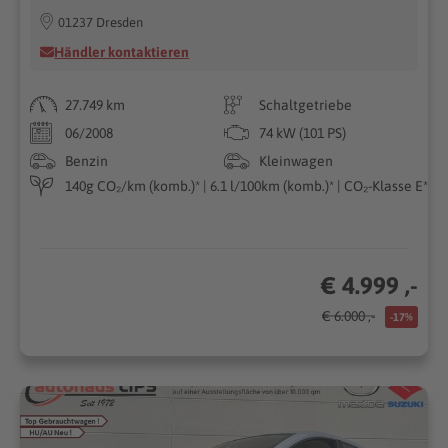
01237 Dresden
Händler kontaktieren
27.749 km
Schaltgetriebe
06/2008
74 kW (101 PS)
Benzin
Kleinwagen
140g CO₂/km (komb.)* | 6.1 l/100km (komb.)* | CO₂-Klasse E*
€ 4.999 ,-
€ 6.000 ,-
-17%