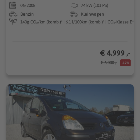
06/2008
74 kW (101 PS)
Benzin
Kleinwagen
140g CO₂/km (komb.)* | 6.1 l/100km (komb.)* | CO₂-Klasse E*
€ 4.999 ,-
€ 6.000 ,-
-17%