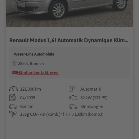
Renault Modus 1,6i Automatik Dynamique Klima eFh ZV
Weser-Ems Automobile
28201 Bremen
Händler kontaktieren
121.000 km
Automatik
04/2009
82 kW (111 PS)
Benzin
Kleinwagen
185g CO₂/km (komb.)* | 7.7 l/100km (komb.)*