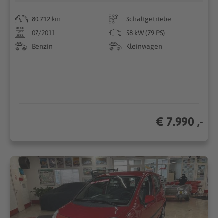
80.712 km
Schaltgetriebe
07/2011
58 kW (79 PS)
Benzin
Kleinwagen
€ 7.990 ,-