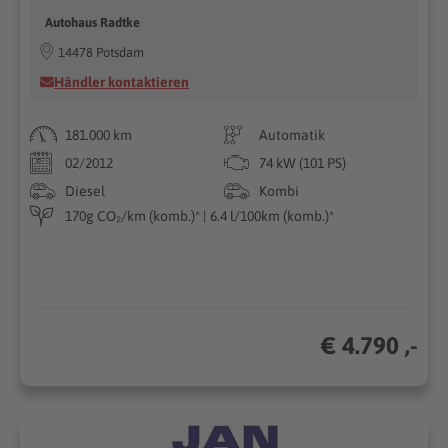
Autohaus Radtke
14478 Potsdam
Händler kontaktieren
181.000 km
Automatik
02/2012
74 kW (101 PS)
Diesel
Kombi
170g CO₂/km (komb.)* | 6.4 l/100km (komb.)*
€ 4.790 ,-