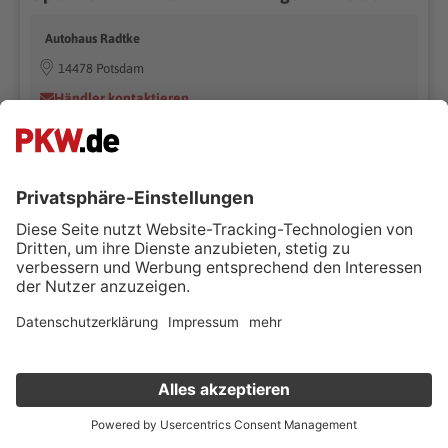
Autohaus Radtke
14478 Potsdam
Händler kontaktieren
181.000 km
Automatik
02/2012
74 kW (101 PS)
Diesel
Kombi
170g CO₂/km (komb.)* | 6.4 l/100km (komb.)*
€ 4.790 ,-
Verkauf deinen Gebrauchten online
Kostenlose Fahrzeugbewertung
in nur 1 Minute