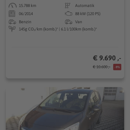
15.788 km
Automatik
06/2014
88 kW (120 PS)
Benzin
Van
145g CO₂/km (komb.)* | 6.1 l/100km (komb.)*
€ 9.690 ,-
€ 10.600 ,-
-9%