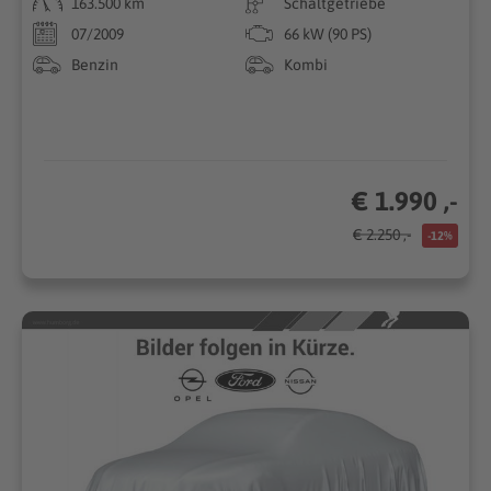
163.500 km
Schaltgetriebe
07/2009
66 kW (90 PS)
Benzin
Kombi
€ 1.990 ,-
€ 2.250 ,-
-12%