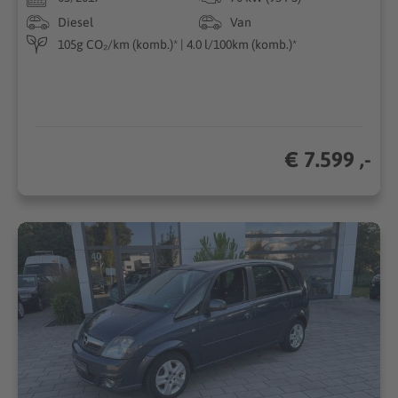
Diesel
Van
105g CO₂/km (komb.)* | 4.0 l/100km (komb.)*
€ 7.599 ,-