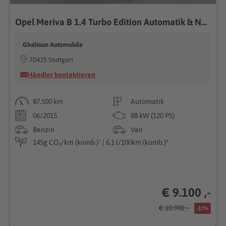
Opel Meriva B 1.4 Turbo Edition Automatik & Navi
Ghalioun Automobile
70435 Stuttgart
Händler kontaktieren
87.500 km
Automatik
06/2015
88 kW (120 PS)
Benzin
Van
145g CO₂/km (komb.)* | 6.1 l/100km (komb.)*
€ 9.100 ,-
€ 10.900 ,-
-17%