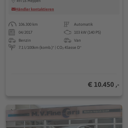
49716 Meppen
Händler kontaktieren
106.300 km
Automatik
04/2017
103 kW (140 PS)
Benzin
Van
7.1 l/100km (komb.)* | CO₂-Klasse D*
€ 10.450 ,-