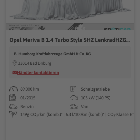
Opel Meriva B 1.4 Turbo Style SHZ LenkradHZG Temp PDCv+h Berganfahrass.
B. Humborg Kraftfahrzeuge GmbH & Co. KG
33014 Bad Driburg
Händler kontaktieren
89.000 km
Schaltgetriebe
01/2015
103 kW (140 PS)
Benzin
Van
149g CO₂/km (komb.)* | 6.3 l/100km (komb.)* | CO₂-Klasse E*