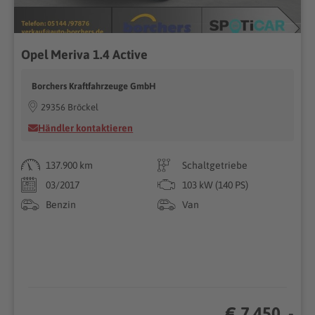
Opel Meriva 1.4 Active
Borchers Kraftfahrzeuge GmbH
29356 Bröckel
Händler kontaktieren
137.900 km
Schaltgetriebe
03/2017
103 kW (140 PS)
Benzin
Van
€ 7.450 ,-