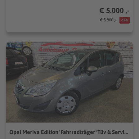
€ 5.000 ,-
€ 5.800 ,-
-14%
Opel Meriva Edition*Fahrradträger*Tüv & Service NEU*