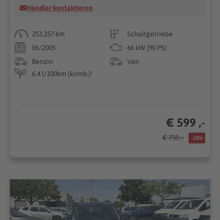
Händler kontaktieren
253.257 km
Schaltgetriebe
06/2005
66 kW (90 PS)
Benzin
Van
6.4 l/100km (komb.)*
€ 599 ,-
€ 750 ,-
-20%