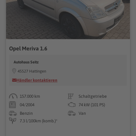
Opel Meriva 1.6
Autohaus Seitz
45527 Hattingen
Händler kontaktieren
157.000 km
Schaltgetriebe
04/2004
74 kW (101 PS)
Benzin
Van
7.3 l/100km (komb.)*