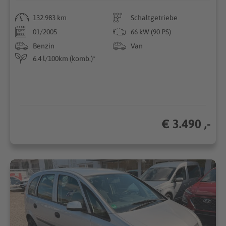
132.983 km
Schaltgetriebe
01/2005
66 kW (90 PS)
Benzin
Van
6.4 l/100km (komb.)*
€ 3.490 ,-