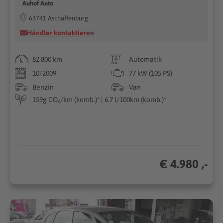
Auhof Auto
63741 Aschaffenburg
Händler kontaktieren
82.800 km
Automatik
10/2009
77 kW (105 PS)
Benzin
Van
159g CO₂/km (komb.)* | 6.7 l/100km (komb.)*
€ 4.980 ,-