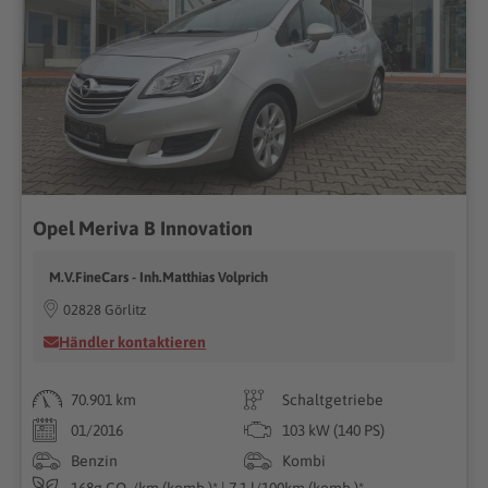
Opel Meriva B Innovation
M.V.FineCars - Inh.Matthias Volprich
02828 Görlitz
Händler kontaktieren
70.901 km
Schaltgetriebe
01/2016
103 kW (140 PS)
Benzin
Kombi
168g CO₂/km (komb.)* | 7.1 l/100km (komb.)*