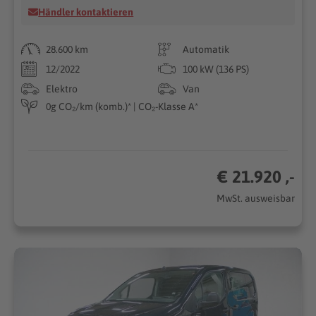
Händler kontaktieren
28.600 km
Automatik
12/2022
100 kW (136 PS)
Elektro
Van
0g CO₂/km (komb.)* | CO₂-Klasse A*
€ 21.920 ,-
MwSt. ausweisbar