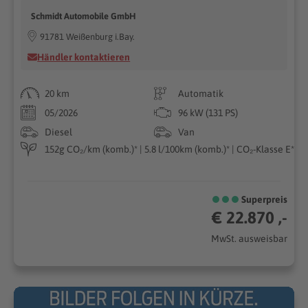
Schmidt Automobile GmbH
91781 Weißenburg i.Bay.
Händler kontaktieren
20 km
Automatik
05/2026
96 kW (131 PS)
Diesel
Van
152g CO₂/km (komb.)* | 5.8 l/100km (komb.)* | CO₂-Klasse E*
Superpreis
€ 22.870 ,-
MwSt. ausweisbar