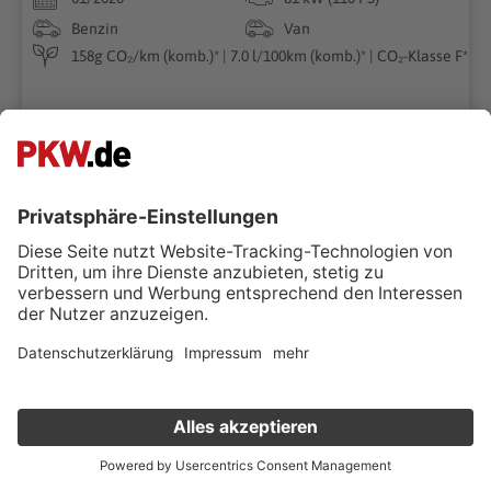
Benzin
Van
158g CO₂/km (komb.)* | 7.0 l/100km (komb.)* | CO₂-Klasse F*
Superpreis
€ 15.990 ,-
Verkauf deinen Gebrauchten online
Kostenlose Fahrzeugbewertung
in nur 1 Minute