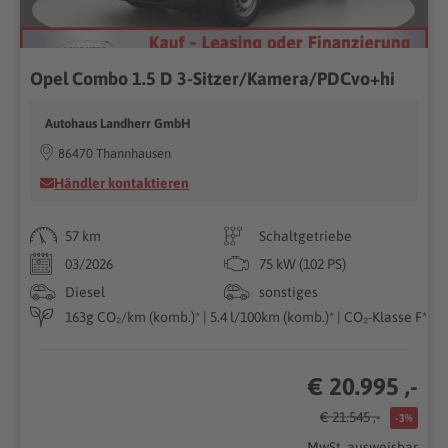
Opel Combo 1.5 D 3-Sitzer/Kamera/PDCvo+hi
Autohaus Landherr GmbH
86470 Thannhausen
Händler kontaktieren
57 km
Schaltgetriebe
03/2026
75 kW (102 PS)
Diesel
sonstiges
163g CO₂/km (komb.)* | 5.4 l/100km (komb.)* | CO₂-Klasse F*
€ 20.995 ,-
€ 21.545 ,-
-3%
MwSt. ausweisbar