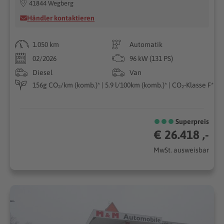
41844 Wegberg
Händler kontaktieren
1.050 km
Automatik
02/2026
96 kW (131 PS)
Diesel
Van
156g CO₂/km (komb.)* | 5.9 l/100km (komb.)* | CO₂-Klasse F*
Superpreis
€ 26.418 ,-
MwSt. ausweisbar