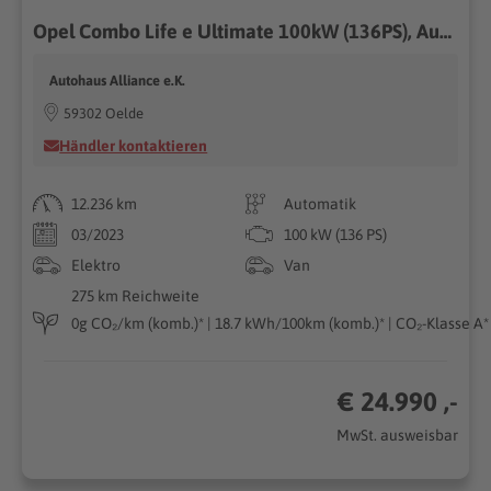
Opel Combo Life e Ultimate 100kW (136PS), Automatik, Frontantrieb
Autohaus Alliance e.K.
59302 Oelde
Händler kontaktieren
12.236 km
Automatik
03/2023
100 kW (136 PS)
Elektro
Van
275 km Reichweite
0g CO₂/km (komb.)* | 18.7 kWh/100km (komb.)* | CO₂-Klasse A*
€ 24.990 ,-
MwSt. ausweisbar