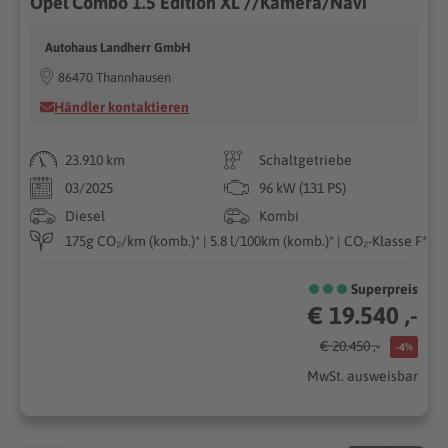
Opel Combo 1.5 Edition XL //Kamera/Navi
Autohaus Landherr GmbH
86470 Thannhausen
Händler kontaktieren
23.910 km
Schaltgetriebe
03/2025
96 kW (131 PS)
Diesel
Kombi
175g CO₂/km (komb.)* | 5.8 l/100km (komb.)* | CO₂-Klasse F*
Superpreis
€ 19.540 ,-
€ 20.450 ,-
-4%
MwSt. ausweisbar