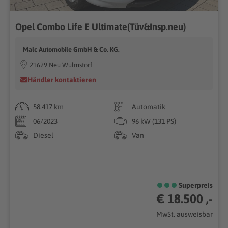
Opel Combo Life E Ultimate(Tüv&Insp.neu)
Malc Automobile GmbH & Co. KG.
21629 Neu Wulmstorf
Händler kontaktieren
58.417 km
Automatik
06/2023
96 kW (131 PS)
Diesel
Van
Superpreis
€ 18.500 ,-
MwSt. ausweisbar