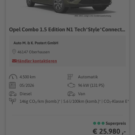
Opel Combo 1.5 Edition N1 Tech*Style*Connect Paket
Auto M. & K. Postert GmbH
46147 Oberhausen
Händler kontaktieren
4.500 km
Automatik
05/2026
96 kW (131 PS)
Diesel
Van
146g CO₂/km (komb.)* | 5.6 l/100km (komb.)* | CO₂-Klasse E*
Superpreis
€ 25.980 ,-