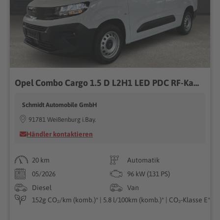
Opel Combo Cargo 1.5 D L2H1 LED PDC RF-Kam Holzboden
Schmidt Automobile GmbH
91781 Weißenburg i.Bay.
Händler kontaktieren
20 km
Automatik
05/2026
96 kW (131 PS)
Diesel
Van
152g CO₂/km (komb.)* | 5.8 l/100km (komb.)* | CO₂-Klasse E*