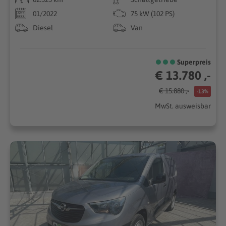
01/2022
75 kW (102 PS)
Diesel
Van
Superpreis
€ 13.780 ,-
€ 15.880 ,-
-13%
MwSt. ausweisbar