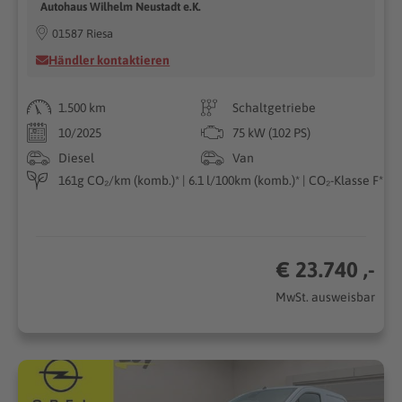
Autohaus Wilhelm Neustadt e.K.
01587 Riesa
Händler kontaktieren
1.500 km
Schaltgetriebe
10/2025
75 kW (102 PS)
Diesel
Van
161g CO₂/km (komb.)* | 6.1 l/100km (komb.)* | CO₂-Klasse F*
€ 23.740 ,-
MwSt. ausweisbar