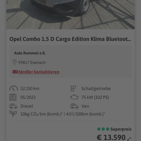
Opel Combo 1.5 D Cargo Edition Klima Bluetooth Tempom
Auto Rommel e.K.
99817 Eisenach
Händler kontaktieren
52.150 km
Schaltgetriebe
05/2023
75 kW (102 PS)
Diesel
Van
106g CO₂/km (komb.)* | 4.0 l/100km (komb.)*
Superpreis
€ 13.590 ,-