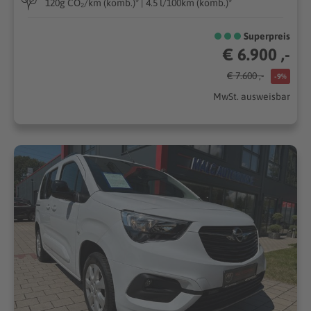
120g CO₂/km (komb.)* | 4.5 l/100km (komb.)*
Superpreis
€ 6.900 ,-
€ 7.600 ,-
-9%
MwSt. ausweisbar