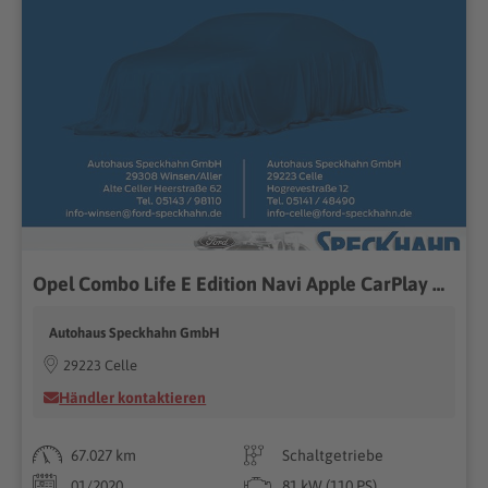
Opel Combo Life E Edition Navi Apple CarPlay Android Auto Mehrzonenklima Musikstreaming DAB
Autohaus Speckhahn GmbH
29223 Celle
Händler kontaktieren
67.027 km
Schaltgetriebe
01/2020
81 kW (110 PS)