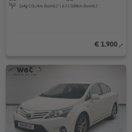
164g CO₂/km (komb.)* | 6.2 l/100km (komb.)*
€ 1.900 ,-