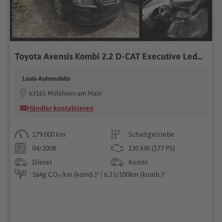
Toyota Avensis Kombi 2.2 D-CAT Executive Ledeer/Navi
Louis-Automobile
63165 Mühlheim am Main
Händler kontaktieren
179.000 km
Schaltgetriebe
04/2008
130 kW (177 PS)
Diesel
Kombi
164g CO₂/km (komb.)* | 6.2 l/100km (komb.)*