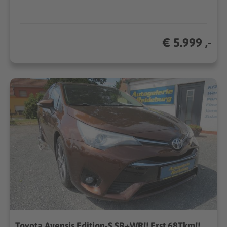
€ 5.999 ,-
Toyota Avensis Edition-S SR+WR!! Erst 68Tkm!! Navi!! LED!! TOP!!