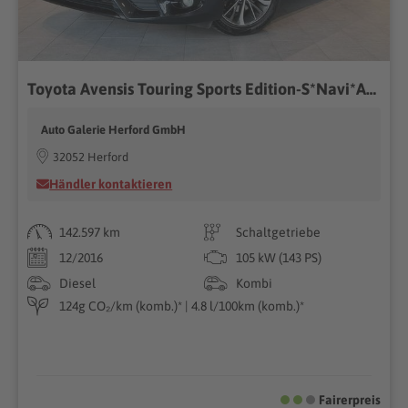
Toyota Avensis Touring Sports Edition-S*Navi*Alcantara*
Auto Galerie Herford GmbH
32052 Herford
Händler kontaktieren
142.597 km
Schaltgetriebe
12/2016
105 kW (143 PS)
Diesel
Kombi
124g CO₂/km (komb.)* | 4.8 l/100km (komb.)*
Fairerpreis