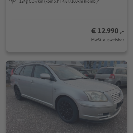
124g CO₂/km (komb.)* | 4.8 l/100km (komb.)*
€ 12.990 ,-
MwSt. ausweisbar