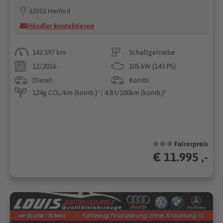
32052 Herford
Händler kontaktieren
142.597 km
Schaltgetriebe
12/2016
105 kW (143 PS)
Diesel
Kombi
124g CO₂/km (komb.)* | 4.8 l/100km (komb.)*
Fairerpreis
€ 11.995 ,-