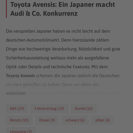
Toyota Avensis: Ein Japaner macht
Audi & Co. Konkurrenz
Die verspielten Japaner haben es nicht leicht auf dem
deutschen Automobilmarkt. Denn hierzulande zählen
Dinge wie hochwertige Verarbeitung, Nützlichkeit und gute
Sicherheitsausstattung weitaus mehr als ausgefallene
Optik oder Details und technische Features. Mit dem
Toyota Avensis
scheinen die Japaner jedoch die Deutschen
ins Herz getroffen zu haben. Denn vor allem die
weiterlesen
Kombivariante des Avensis trifft den Geschmack deutscher
Autofahrer und ist günstig in der Anschaffung – ob als Neu-
ABS (19)
Fahrerairbag (19)
Kombi (16)
oder als Gebrauchtwagen.
Benzin (10)
Diesel (9)
schwarz (6)
silber (4)
Limousine (3)