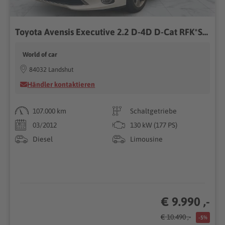
Toyota Avensis Executive 2.2 D-4D D-Cat RFK*SHZ*LEDER*TEMPOMAT
World of car
84032 Landshut
Händler kontaktieren
107.000 km
Schaltgetriebe
03/2012
130 kW (177 PS)
Diesel
Limousine
€ 9.990 ,-
€ 10.490 ,-
-5%