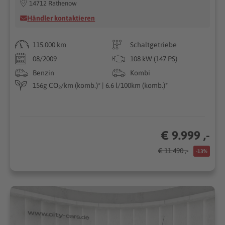
14712 Rathenow
Händler kontaktieren
115.000 km
Schaltgetriebe
08/2009
108 kW (147 PS)
Benzin
Kombi
156g CO₂/km (komb.)* | 6.6 l/100km (komb.)*
€ 9.999 ,-
€ 11.490 ,-
-13%