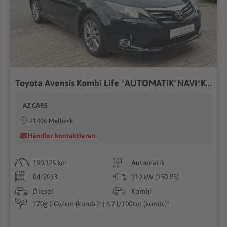
Toyota Avensis Kombi Life *AUTOMATIK*NAVI*KAMERA*XENON*
AZ CARS
21406 Melbeck
Händler kontaktieren
190.125 km
Automatik
04/2013
110 kW (150 PS)
Diesel
Kombi
170g CO₂/km (komb.)* | 6.7 l/100km (komb.)*