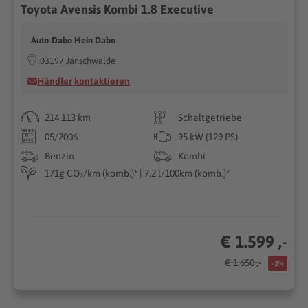
Toyota Avensis Kombi 1.8 Executive
Auto-Dabo Hein Dabo
03197 Jänschwalde
Händler kontaktieren
214.113 km
Schaltgetriebe
05/2006
95 kW (129 PS)
Benzin
Kombi
171g CO₂/km (komb.)* | 7.2 l/100km (komb.)*
€ 1.599 ,-
€ 1.650 ,-
-3%