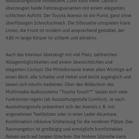
Ausstattungsstufe mindestens 1.000 Euro mehr. Optisch
überzeugen beide Fahrzeugvarianten mit einem eleganten,
schlichten Auftritt. Der Toyota Avensis ist ein Purist, ganz ohne
überflüssigen Schnickschnack. Die Silhouette umspielen klare
Linien, die Front ist modern und ansprechend gestaltet, der
4,80 m lange Körper ist schlank und attraktiv.
Auch das Interieur überzeugt mit viel Platz, zahlreichen
Ablagemöglichkeiten und einem übersichtlichen und
eleganten Cockpit. Die Mittelkonsole bietet alles Wichtige auf
einen Blick; alle Schalter und Hebel sind leicht zugänglich und
lassen sich intuitiv bedienen. Über den Bildschirm des
Multimedia-Audiosystems “Toyota Touch™” lassen sich viele
Funktionen regeln (ab Ausstattungsstufe Comfort). Je nach
Ausstattungsstufe präsentiert sich der Avensis z. B. mit
angenehmen Textilsitzen oder in einer Leder-Alcantara-
Kombination inklusive Sitzheizung für die vorderen Plätze. Das
Raumangebot ist großzügig und ermöglicht komfortables
Reisen auch auf langen Strecken. Die hintere Sitzreihe kann