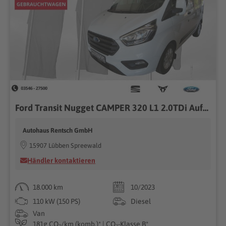
Ford Transit Nugget CAMPER 320 L1 2.0TDi Aufstelldach*Küche*
Autohaus Rentsch GmbH
15907 Lübben Spreewald
Händler kontaktieren
18.000 km
10/2023
110 kW (150 PS)
Diesel
Van
181g CO₂/km (komb.)* | CO₂-Klasse B*