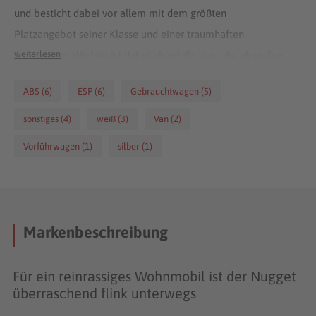
und besticht dabei vor allem mit dem größten
Platzangebot seiner Klasse und einer traumhaften
weiterlesen
Ausstattung. Wichtig ist dabei ebenfalls, dass die aktuellen
Nugget-Modelle nicht nur mit ihrer guten Innenausstattung
ABS (6)
ESP (6)
Gebrauchtwagen (5)
von Westfalia begeistern, sondern zusätzlich mit dem
neuen Ford-Fahrwerk daherkommen. Die Straßenlage der
sonstiges (4)
weiß (3)
Van (2)
Wohnmobile verbessert sich damit drastisch – so macht
Vorführwagen (1)
silber (1)
die Urlaubsreise Spaß!
Markenbeschreibung
Für ein reinrassiges Wohnmobil ist der Nugget
überraschend flink unterwegs