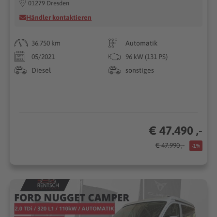
01279 Dresden
Händler kontaktieren
36.750 km
Automatik
05/2021
96 kW (131 PS)
Diesel
sonstiges
€ 47.490 ,-
€ 47.990 ,-
-1%