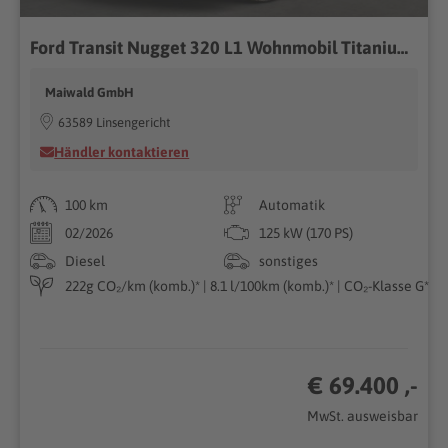
Ford Transit Nugget 320 L1 Wohnmobil Titanium Aufstelldach FWD 2.0 EcoBlue EU6d
Maiwald GmbH
63589 Linsengericht
Händler kontaktieren
100 km
Automatik
02/2026
125 kW (170 PS)
Diesel
sonstiges
222g CO₂/km (komb.)* | 8.1 l/100km (komb.)* | CO₂-Klasse G*
€ 69.400 ,-
MwSt. ausweisbar