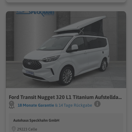
Ford Transit Nugget 320 L1 Titanium Aufstelldach FWD, Automatik, AHK, 19 Zoll
18 Monate Garantie
& 14 Tage Rückgabe
Autohaus Speckhahn GmbH
29223 Celle