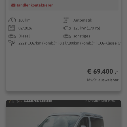
Händler kontaktieren
100 km
Automatik
02/2026
125 kW (170 PS)
Diesel
sonstiges
222g CO₂/km (komb.)* | 8.1 l/100km (komb.)* | CO₂-Klasse G*
€ 69.400 ,-
MwSt. ausweisbar