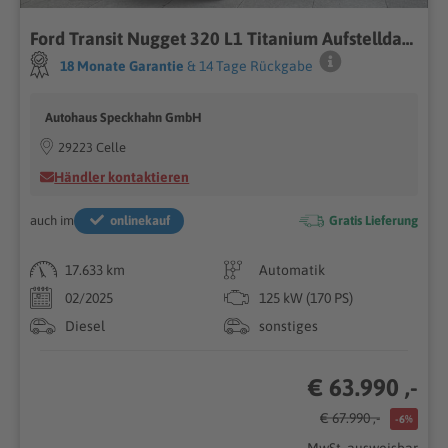
Ford Transit Nugget 320 L1 Titanium Aufstelldach FWD, Automatik, AHK, 19 Zoll
18 Monate Garantie
& 14 Tage Rückgabe
Autohaus Speckhahn GmbH
29223 Celle
Händler kontaktieren
auch im
onlinekauf
Gratis Lieferung
17.633 km
Automatik
02/2025
125 kW (170 PS)
Diesel
sonstiges
€ 63.990 ,-
€ 67.990 ,-
-6%
MwSt. ausweisbar