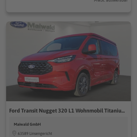
Ford Transit Nugget 320 L1 Wohnmobil Titanium Aufstelldach FWD 2.0 EcoBlue EU6d
Maiwald GmbH
63589 Linsengericht