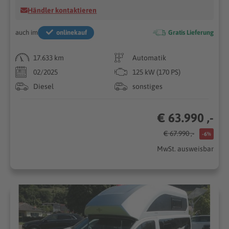
Händler kontaktieren
auch im
onlinekauf
Gratis Lieferung
17.633 km
Automatik
02/2025
125 kW (170 PS)
Diesel
sonstiges
€ 63.990 ,-
€ 67.990 ,-
-6%
MwSt. ausweisbar