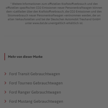
172 g/km
* Weitere Informationen zum offiziellen Kraftstoffverbrauch und den
offiziellen spezifischen CO2-Emissionen neuer Personenkraftwagen können
Zylinder/Ventile
dem »Leitfaden über den Kraftstoffverbrauch, die CO2-Emissionen und den
4/16
Stromverbrauch neuer Personenkraftwagen «entnommen werden, der an
allen Verkaufsstellen und bei der Deutschen Automobil Treuhand GmbH
Hubraum
unter www.dat.de unentgeltlich erhältlich ist.
2.198 cm³
Leistung (kW/PS bei U/min.)
92/125 bei 3.500; 114/155 bei 3.500
Drehmoment (N⋅m bei U/min.)
350 bei 1.450; 385 bei 1.600
Mehr von dieser Marke
Maße (L x B x H)
4.972 mm x 1.986 mm x 2.800 mm
Ford Transit Gebrauchtwagen
Antrieb
Front
Ford Tourneo Gebrauchtwagen
Tankinhalt
Ford Ranger Gebrauchtwagen
80 l
Ford Mustang Gebrauchtwagen
Treibstoff