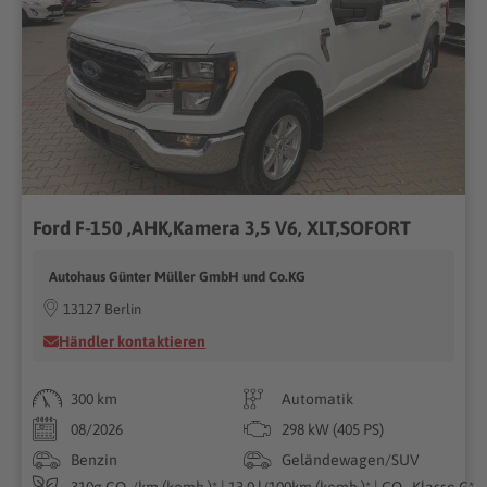
Ford F-150 ,AHK,Kamera 3,5 V6, XLT,SOFORT
Autohaus Günter Müller GmbH und Co.KG
13127 Berlin
Händler kontaktieren
300 km
Automatik
08/2026
298 kW (405 PS)
Benzin
Geländewagen/SUV
310g CO₂/km (komb.)* | 13.0 l/100km (komb.)* | CO₂-Klasse G*