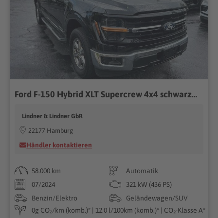
Ford F-150 Hybrid XLT Supercrew 4x4 schwarzmet. 2024
Lindner & Lindner GbR
22177 Hamburg
Händler kontaktieren
58.000 km
Automatik
07/2024
321 kW (436 PS)
Benzin/Elektro
Geländewagen/SUV
0g CO₂/km (komb.)* | 12.0 l/100km (komb.)* | CO₂-Klasse A*