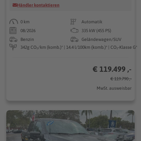
Händler kontaktieren
0 km
Automatik
08/2026
335 kW (455 PS)
Benzin
Geländewagen/SUV
342g CO₂/km (komb.)* | 14.4 l/100km (komb.)* | CO₂-Klasse G*
€ 119.499 ,-
€ 119.790 ,-
MwSt. ausweisbar