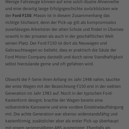
Bioethanol betankbaren, Generation elf von 2004 in die
Wenige Fahrzeuge können auf eine solch illustre Ahnenreihe
und eine derartig lange Erfolgsgeschichte zurückblicken wie
Breite und nahm in Generation zwölf seine heutige Größe
der
Ford F150
. Massiv ist in diesem Zusammenhang das
an. Ab der Baureihe von 2008 war keine manuelle
richtige Stichwort, denn der Pick-up gilt als kompromisslos
Schaltung mehr verfügbar, sodass der Ford F150 von
zuverlässiges Arbeitstier der alten Schule und findet in Übersee
diesem Datum an als Neuwagen und Gebrauchtwagen nur
sowohl in der privaten als auch in der geschäftlichen Welt
seinen Platz. Der Ford F150 ist dort als Neuwagen und
noch mit einer Automatik angeboten wird. Der mit einer
Gebrauchtwagen so beliebt, dass er praktisch die Säule der
Aluminiumfahrerkabine ausgerüstete Ford F150 aus dem
Ford Motor Company darstellt und durch seine Standhaftigkeit
Jahr 2014 gilt schließlich als beliebtester Pick-up der Welt
selbst hierzulande gerne und oft gefahren wird.
und kommt mit einem großen Umfang an elektronischen
Hilfssystemen daher.
Obwohl die F-Serie ihren Anfang im Jahr 1948 nahm, tauchte
der erste Wagen mit der Bezeichnung F150 erst in der siebten
Generation im Jahr 1983 auf. Noch in der typischen Ford-
Kastenform designt, brachte der Wagen bereits eine
vollverzinkte Karosserie und eine vordere Einzelradaufhängung
mit. Die achte Generation war ebenso widerstandsfähig und
kastenförmig, zusätzlicher aber als erster Pick-up überhaupt
mit einem serienmäßigen ABS ausgerüstet. Ebenfalls als