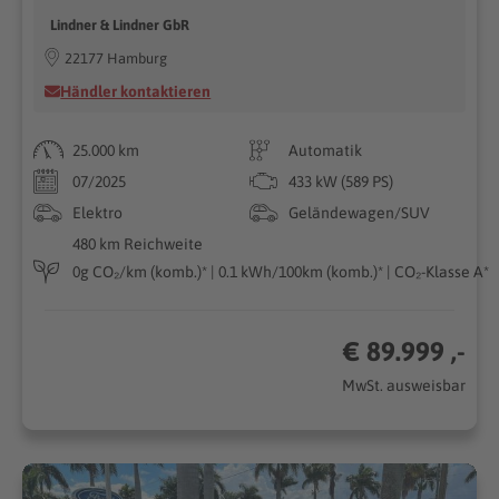
Lindner & Lindner GbR
22177 Hamburg
Händler kontaktieren
25.000 km
Automatik
07/2025
433 kW (589 PS)
Elektro
Geländewagen/SUV
480 km Reichweite
0g CO₂/km (komb.)* | 0.1 kWh/100km (komb.)* | CO₂-Klasse A*
€ 89.999 ,-
MwSt. ausweisbar