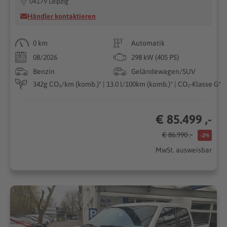
04179 Leipzig
Händler kontaktieren
0 km
Automatik
08/2026
298 kW (405 PS)
Benzin
Geländewagen/SUV
342g CO₂/km (komb.)* | 13.0 l/100km (komb.)* | CO₂-Klasse G*
€ 85.499 ,-
€ 86.990 ,-
-2%
MwSt. ausweisbar