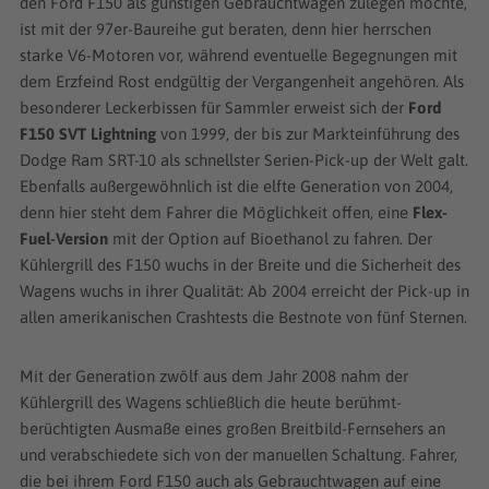
den Ford F150 als günstigen Gebrauchtwagen zulegen möchte,
ist mit der 97er-Baureihe gut beraten, denn hier herrschen
starke V6-Motoren vor, während eventuelle Begegnungen mit
dem Erzfeind Rost endgültig der Vergangenheit angehören. Als
besonderer Leckerbissen für Sammler erweist sich der
Ford
F150 SVT Lightning
von 1999, der bis zur Markteinführung des
Dodge Ram SRT-10 als schnellster Serien-Pick-up der Welt galt.
Ebenfalls außergewöhnlich ist die elfte Generation von 2004,
denn hier steht dem Fahrer die Möglichkeit offen, eine
Flex-
Fuel-Version
mit der Option auf Bioethanol zu fahren. Der
Kühlergrill des F150 wuchs in der Breite und die Sicherheit des
Wagens wuchs in ihrer Qualität: Ab 2004 erreicht der Pick-up in
allen amerikanischen Crashtests die Bestnote von fünf Sternen.
Mit der Generation zwölf aus dem Jahr 2008 nahm der
Kühlergrill des Wagens schließlich die heute berühmt-
berüchtigten Ausmaße eines großen Breitbild-Fernsehers an
und verabschiedete sich von der manuellen Schaltung. Fahrer,
die bei ihrem Ford F150 auch als Gebrauchtwagen auf eine