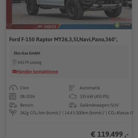
Ford F-150 Raptor MY26,3,5l,Navi,Pano,360°,
Eko-Gas GmbH
04179 Leipzig
Händler kontaktieren
0 km
Automatik
08/2026
335 kW (455 PS)
Benzin
Geländewagen/SUV
342g CO₂/km (komb.)* | 14.4 l/100km (komb.)* | CO₂-Klasse G*
€ 119.499 ,-