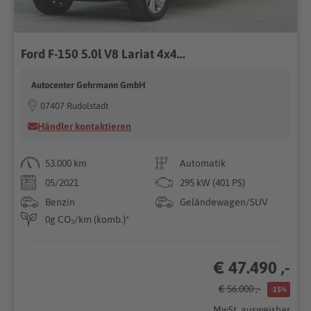
Ford F-150 5.0l V8 Lariat 4x4...
Autocenter Gehrmann GmbH
07407 Rudolstadt
Händler kontaktieren
53.000 km
Automatik
05/2021
295 kW (401 PS)
Benzin
Geländewagen/SUV
0g CO₂/km (komb.)*
€ 47.490 ,-
€ 56.000 ,-
-15%
MwSt. ausweisbar