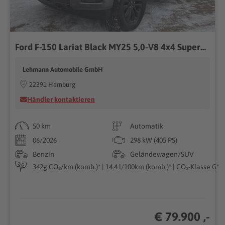
Ford F-150 Lariat Black MY25 5,0-V8 4x4 SuperCrew-Voll
Lehmann Automobile GmbH
22391 Hamburg
Händler kontaktieren
50 km
Automatik
06/2026
298 kW (405 PS)
Benzin
Geländewagen/SUV
342g CO₂/km (komb.)* | 14.4 l/100km (komb.)* | CO₂-Klasse G*
€ 79.900 ,-