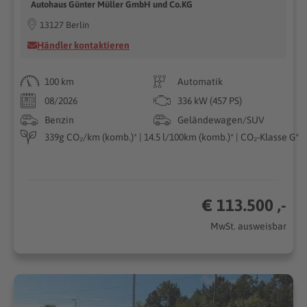
Autohaus Günter Müller GmbH und Co.KG
13127 Berlin
Händler kontaktieren
100 km
Automatik
08/2026
336 kW (457 PS)
Benzin
Geländewagen/SUV
339g CO₂/km (komb.)* | 14.5 l/100km (komb.)* | CO₂-Klasse G*
€ 113.500 ,-
MwSt. ausweisbar