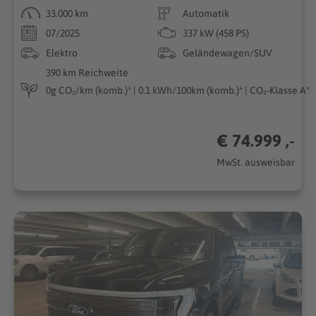
33.000 km
Automatik
07/2025
337 kW (458 PS)
Elektro
Geländewagen/SUV
390 km Reichweite
0g CO₂/km (komb.)* | 0.1 kWh/100km (komb.)* | CO₂-Klasse A*
€ 74.999 ,-
MwSt. ausweisbar