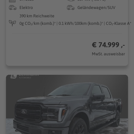
Elektro
Geländewagen/SUV
390 km Reichweite
0g CO₂/km (komb.)* | 0.1 kWh/100km (komb.)* | CO₂-Klasse A*
€ 74.999 ,-
MwSt. ausweisbar