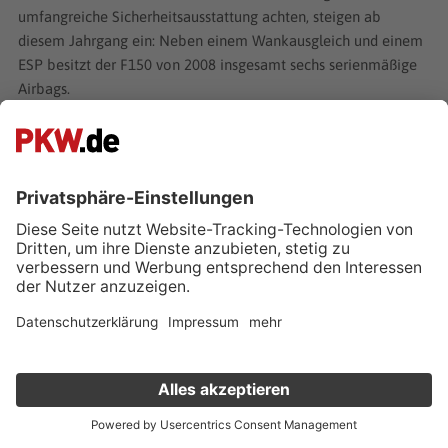
umfangreiche Sicherheitsausstattung achten, steigen ab
diesem Jahrgang ein: Neben einem Wankausgleich und einem
ESP besitzt der F150 von 2008 insgesamt sechs serienmäßige
Airbags.
Ebenfalls bereits legendär ist die aktuelle dreizehnte
Generation, die ab dem Jahr 2014 aus den Werkhallen rollte
und ihre Fahrerkabine aus Stahl gegen eine
Aluminiumkonstruktion
tauschte. Die Einsparungen in Sachen
Gewicht sind enorm und steigern die ohnehin gute
Ladekapazität des Pick-ups auf sagenhafte 1.500 kg, während
die Anhängelast auf massive 5.000 kg wächst. Die Produktion
des Ford F150 nahm in der dreizehnten Generation so absurde
Ausmaße an, dass der Aluminiumlieferant Alcoa mit konkreten
Zahlen herausrückte: Mit annähernd 350.000 t Aluminium fraß
der F150 mehr Leichtmetall pro Jahr als die gesamte
Verkauf deinen Gebrauchten online
Fahrzeugindustrie Europas zusammen. Dieser enorme
Verbrauch trieb den Marktpreis für Aluminium stark in die
Kostenlose Fahrzeugbewertung
in nur 1 Minute