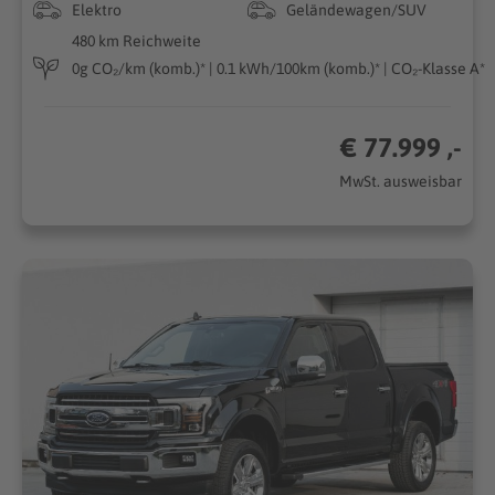
Elektro
Geländewagen/SUV
480 km Reichweite
0g CO₂/km (komb.)* | 0.1 kWh/100km (komb.)* | CO₂-Klasse A*
€ 77.999 ,-
MwSt. ausweisbar