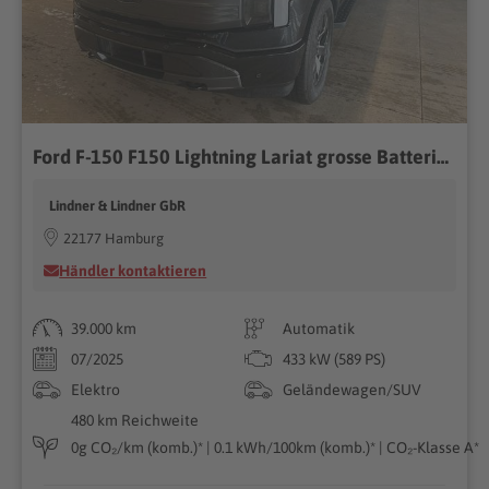
Ford F-150 F150 Lightning Lariat grosse Batterie im Vorlauf
Lindner & Lindner GbR
22177 Hamburg
Händler kontaktieren
39.000 km
Automatik
07/2025
433 kW (589 PS)
Elektro
Geländewagen/SUV
480 km Reichweite
0g CO₂/km (komb.)* | 0.1 kWh/100km (komb.)* | CO₂-Klasse A*