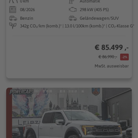
0 km
Automatik
08/2026
298 kW (405 PS)
Benzin
Geländewagen/SUV
342g CO₂/km (komb.)* | 13.0 l/100km (komb.)* | CO₂-Klasse G*
€ 85.499 ,-
€ 86.990 ,-
-2%
MwSt. ausweisbar