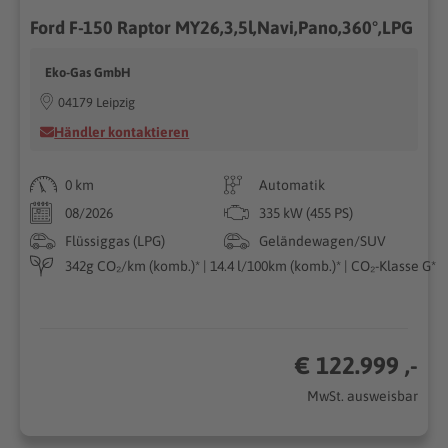
Ford F-150 Raptor MY26,3,5l,Navi,Pano,360°,LPG
Eko-Gas GmbH
04179 Leipzig
Händler kontaktieren
0 km
Automatik
08/2026
335 kW (455 PS)
Flüssiggas (LPG)
Geländewagen/SUV
342g CO₂/km (komb.)* | 14.4 l/100km (komb.)* | CO₂-Klasse G*
€ 122.999 ,-
MwSt. ausweisbar