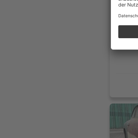
2.718
09/19
Benzi