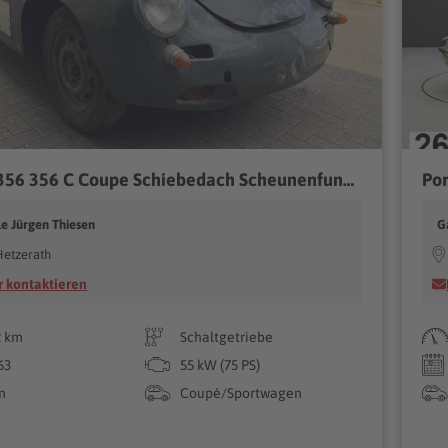
Porsche 356 356 C Coupe Schiebedach Scheunenfund abg seit 1975
Por
e Jürgen Thiesen
G
Hetzerath
 kontaktieren
2 km
Schaltgetriebe
63
55 kW (75 PS)
n
Coupé/Sportwagen