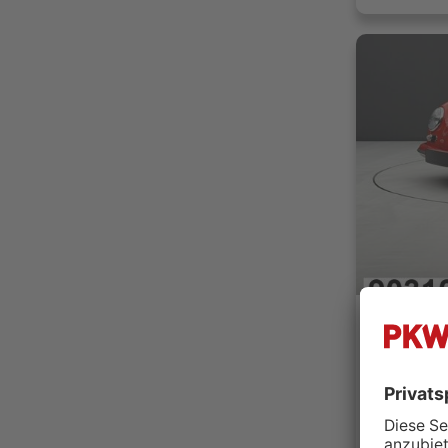
Gassmann
37120 
Händler