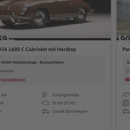
356 1600 C Cabriolet mit Hardtop
Por
 GmbH Nutzfahrzeuge - Baumaschinen
G
Bovenden
 kontaktieren
1 km
Schaltgetriebe
64
55 kW (75 PS)
n
Coupé/Sportwagen