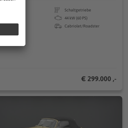
9.018 km
Schaltgetriebe
07/1956
44 kW (60 PS)
Benzin
Cabriolet/Roadster
€ 299.000 ,-