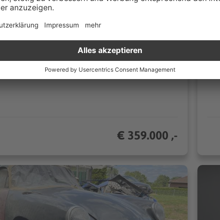
 km
Schaltgetriebe
55
44 kW (60 PS)
n
Cabriolet/Roadster
€ 359.000 ,-