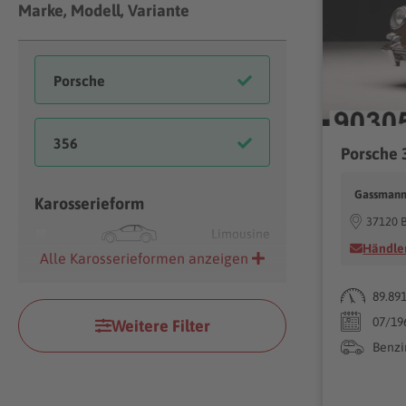
Marke, Modell, Variante
Porsche 
Gassmann
Karosserieform
37120 
Limousine
Händler
Alle Karosserieformen anzeigen
89.89
07/19
Weitere Filter
Benzi