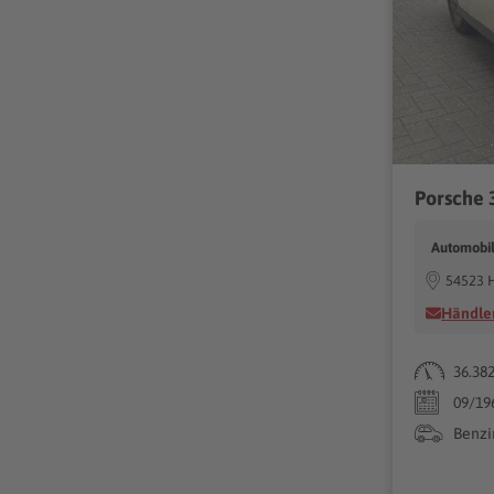
Automobil
54523 
Händler
36.38
09/19
Benzi