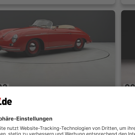
Porsche 356 Pre A 1600 Speedster - Matching-Numbers
Por
 GmbH Nutzfahrzeuge - Baumaschinen
G
Bovenden
 kontaktieren