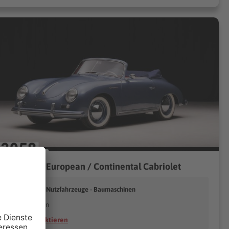
sche 356 A European / Continental Cabriolet
assmann GmbH Nutzfahrzeuge - Baumaschinen
37120 Bovenden
Händler kontaktieren