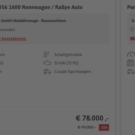
356 1600 Rennwagen / Rallye Auto
Por
 GmbH Nutzfahrzeuge - Baumaschinen
G
Bovenden
 kontaktieren
 km
Schaltgetriebe
63
55 kW (75 PS)
n
Coupé/Sportwagen
€ 78.000 ,-
€ 99.000 ,-
-21%