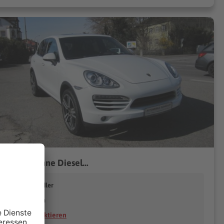
sche Cayenne Diesel...
utomobile Schädler
78333 Stockach
Händler kontaktieren