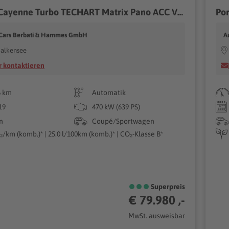
Porsche Cayenne Turbo TECHART Matrix Pano ACC Vierradlenkung...
Po
Cars Berbati & Hammes GmbH
A
Falkensee
 kontaktieren
6 km
Automatik
19
470 kW (639 PS)
n
Coupé/Sportwagen
₂/km (komb.)* | 25.0 l/100km (komb.)* | CO₂-Klasse B*
Superpreis
€ 79.980 ,-
MwSt. ausweisbar