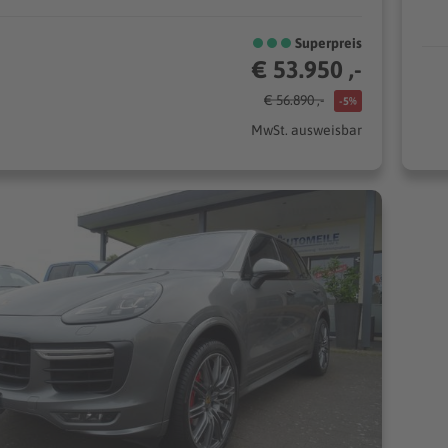
Superpreis
€ 53.950 ,-
€ 56.890 ,-
-5%
MwSt. ausweisbar