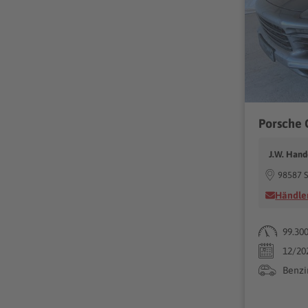
J.W. Hand
98587 S
Händler
99.30
12/20
Benzi