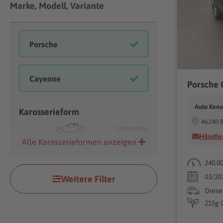
Marke, Modell, Variante
Auto Ken
Karosserieform
46240 B
Limousine
Händler
Alle Karosserieformen anzeigen
240.0
03/20
Weitere Filter
Diese
215g 