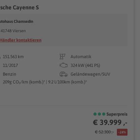
rsche Cayenne S
utohaus Chamsedin
41748 Viersen
Händler kontaktieren
151.563 km
Automatik
11/2017
324 kW (441 PS)
Benzin
Geländewagen/SUV
209g CO₂/km (komb.)* | 9.2 l/100km (komb.)*
Superpreis
€ 39.999 ,-
€ 52.300 ,-
-24%