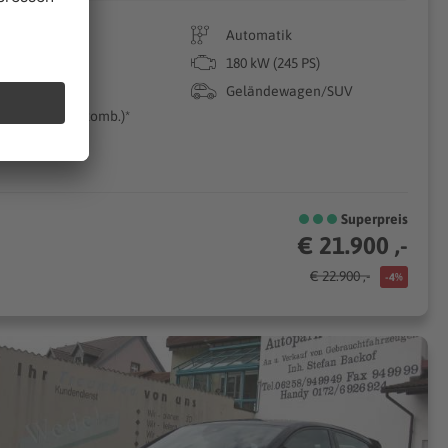
149.000 km
Automatik
10/2012
180 kW (245 PS)
Diesel
Geländewagen/SUV
0g CO₂/km (komb.)*
Superpreis
€ 21.900 ,-
€ 22.900 ,-
-4%