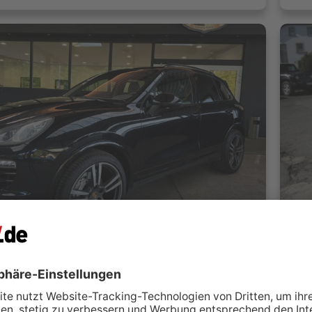
Porsche Cayenne Diesel PDSL/KAMERA/LEDER/PANORAMA/ACC/21
Por
ocenter GmbH
A
öttingen
 kontaktieren