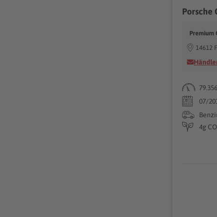
Premium 
14612 
Händler
79.35
07/20
Benzi
4g CO