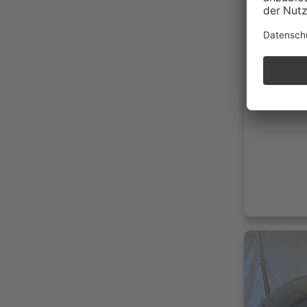
244.0
06/20
Diese
191g 