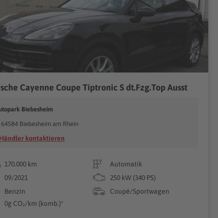
sche Cayenne Coupe Tiptronic S dt.Fzg.Top Ausst
utopark Biebesheim
64584 Biebesheim am Rhein
Händler kontaktieren
170.000 km
Automatik
09/2021
250 kW (340 PS)
Benzin
Coupé/Sportwagen
0g CO₂/km (komb.)*