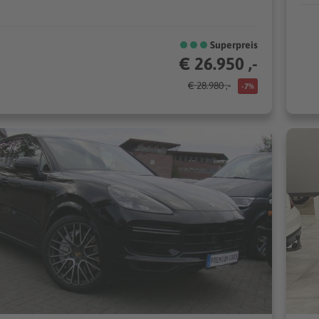
Superpreis
€ 26.950 ,-
€ 28.980 ,-
-7%