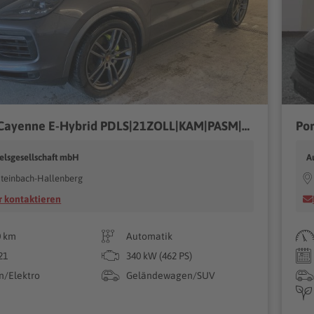
Porsche Cayenne E-Hybrid PDLS|21ZOLL|KAM|PASM|MEMORY
Por
elsgesellschaft mbH
A
teinbach-Hallenberg
 kontaktieren
0 km
Automatik
21
340 kW (462 PS)
n/Elektro
Geländewagen/SUV