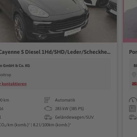
Porsche Cayenne S Diesel 1Hd/SHD/Leder/ScheckheftPorsche
Po
an GmbH & Co. KG
B
ottrop
 kontaktieren
00 km
Automatik
16
283 kW (385 PS)
l
Geländewagen/SUV
CO₂/km (komb.)* | 8.2 l/100km (komb.)*