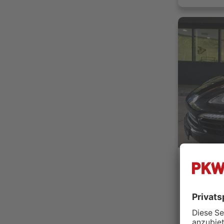
A.M. Aut
37081 G
Händler