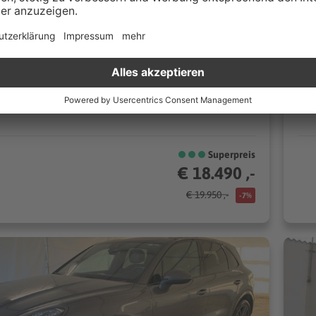
00 km
Automatik
12
180 kW (245 PS)
l
Geländewagen/SUV
CO₂/km (komb.)* | 7.2 l/100km (komb.)*
Superpreis
€ 18.490 ,-
€ 19.950 ,-
-7%